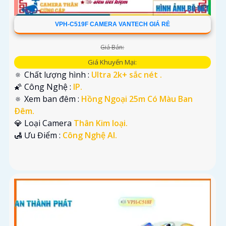
VPH-C519F CAMERA VANTECH GIÁ RẺ
Giá Bán:
Giá Khuyến Mại:
🔅 Chất lượng hình :
Ultra 2k+ sắc nét .
🌠 Công Nghệ :
IP.
🔅 Xem ban đêm :
Hồng Ngoại 25m Có Màu Ban
Ðêm.
💎 Loại Camera
Thân Kim loại.
️🛃 Ưu Điểm :
Công Nghệ AI.