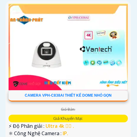
CAMERA VPH-C838AI THIẾT KẾ DOME NHỎ GỌN
Giá Bán:
Giá Khuyến Mại:
️⚡ Độ Phân giải :
Ultra 4k 👍🏾 .
⚛️ Công Nghệ Camera :
IP.