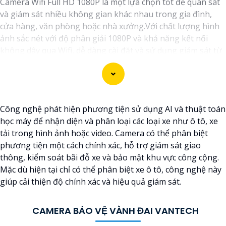
Camera Wifi Full HD 1080P là một lựa chọn tốt để quan sát
và giám sát nhiều không gian khác nhau trong gia đình,
cửa hàng, văn phòng hoặc nhà xưởng.Với chất lượng hình
ảnh sắc nét với độ phân giải 1080P và khả năng kết nối
không dây qua Wifi, dễ dàng cài đặt và sử dụng giám sát từ
xa thông qua ứng dụng trên điện thoại hoặc máy tính.
Công nghệ phát hiện phương tiện sử dụng AI và thuật toán
học máy để nhận diện và phân loại các loại xe như ô tô, xe
tải trong hình ảnh hoặc video. Camera có thể phân biệt
phương tiện một cách chính xác, hỗ trợ giám sát giao
thông, kiểm soát bãi đỗ xe và bảo mật khu vực công cộng.
Mặc dù hiện tại chỉ có thể phân biệt xe ô tô, công nghệ này
giúp cải thiện độ chính xác và hiệu quả giám sát.
'
CAMERA BẢO VỆ VÀNH ĐAI VANTECH