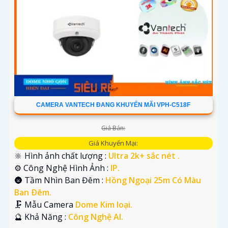
CAMERA VANTECH ĐANG KHUYẾN MÃI VPH-C518F
Giá Bán:
Giá Khuyến Mại:
🔆 Hình ảnh chất lượng :
Ultra 2k+ sắc nét .
⚙ Công Nghệ Hình Ảnh :
IP.
🌚 Tầm Nhìn Ban Đêm :
Hồng Ngoại 25m Có Màu
Ban Ðêm.
🗜️ Mẫu Camera
Dome Kim loại.
️🔮 Khả Năng :
Công Nghệ AI.