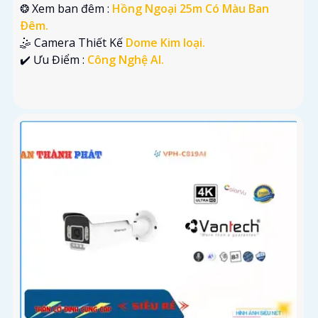
❂ Xem ban đêm :
Hồng Ngoại 25m Có Màu Ban
Ðêm.
🤹 Camera Thiết Kế
Dome Kim loại.
️✔️ Ưu Điểm :
Công Nghệ AI.