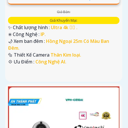
Giá Bán:
Giá Khuyến Mại:
✨ Chất lượng hình :
Ultra 4k 👍🏾 .
✳️ Công Nghệ :
IP.
🌙 Xem ban đêm :
Hồng Ngoại 25m Có Màu Ban
Ðêm.
🔩 Thiết Kế Camera
Thân Kim loại.
️💠 Ưu Điểm :
Công Nghệ AI.