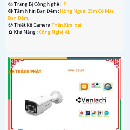
👍 Trang Bị Công Nghệ :
IP.
🔴 Tầm Nhìn Ban Đêm :
Hồng Ngoại 25m Có Màu
Ban Ðêm.
🎲 Thiết Kế Camera
Thân Kim loại.
️👮 Khả Năng :
Công Nghệ AI.