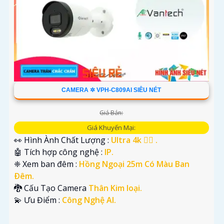
CAMERA ✲ VPH-C809AI SIÊU NÉT
Giá Bán:
Giá Khuyến Mại:
👀 Hình Ành Chất Lượng :
Ultra 4k 👍🏾 .
🤖️ Tích hợp công nghệ :
IP.
❈ Xem ban đêm :
Hồng Ngoại 25m Có Màu Ban
Ðêm.
🐉️ Cấu Tạo Camera
Thân Kim loại.
️💫 Ưu Điểm :
Công Nghệ AI.