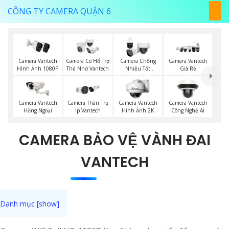
CÔNG TY CAMERA QUẬN 6
Camera Vantech
Camera Có Hổ Trợ
Camera Chống
Camera Vantech
Hình Ảnh 1080P
Thẻ Nhớ Vantech
Nhiễu Tốt
Giá Rẻ
Vantech
Camera Vantech
Camera Thân Trụ
Camera Vantech
Camera Vantech
Hồng Ngoại
Ip Vantech
Hình Ảnh 2K
Công Nghệ Ai
CAMERA BẢO VỆ VÀNH ĐAI
VANTECH