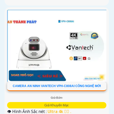
CAMERA AN NINH VANTECH VPH-C808AI CÔNG NGHỆ MỚI
Giá Bán:
Giá Khuyến Mại:
👁 Hình Ảnh Sắc nét :
Ultra 4k 👍🏾 .