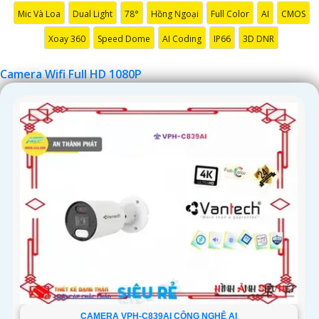
Mic Và Loa
Dual Light
78°
Hồng Ngoại
Full Color
AI
CMOS
Xoay 360
Speed Dome
AI Coding
IP66
3D DNR
Camera Wifi Full HD 1080P
CAMERA VPH-C839AI CÔNG NGHỆ AI