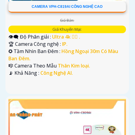
CAMERA VPH-C819AI CÔNG NGHỆ CAO
Giá Bán:
Giá Khuyến Mại:
👁️‍🗨 Độ Phân giải :
Ultra 4k 👍🏾 .
🏆 Camera Công nghệ :
IP.
✪ Tầm Nhìn Ban Đêm :
Hồng Ngoại 30m Có Màu
Ban Ðêm.
🎼️ Camera Theo Mẫu
Thân Kim loại.
️📡 Khả Năng :
Công Nghệ AI.