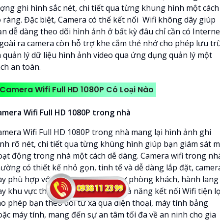
ượng ghi hình sắc nét, chi tiết qua từng khung hình một cách
õ ràng. Đặc biệt, Camera có thể kết nối Wifi không dây giúp
n dễ dàng theo dõi hình ảnh ở bất kỳ đâu chỉ cần có Interne
goài ra camera còn hỗ trợ khe cắm thẻ nhớ cho phép lưu tr
à quản lý dữ liệu hình ảnh video qua ứng dụng quản lý một
ách an toàn.
Camera Wifi Full HD 1080P Có Loại Nào
amera Wifi Full HD 1080P trong nhà
amera Wifi Full HD 1080P trong nhà mang lại hình ảnh ghi
ình rõ nét, chi tiết qua từng khùng hình giúp bạn giám sát m
oạt động trong nhà một cách dễ dàng. Camera wifi trong nh
hường có thiết kế nhỏ gọn, tinh tế và dễ dàng lắp đặt, camer
ày phù hợp với các không gian như phòng khách, hành lang
y khu vực thang máy. Ngoài ra, khả năng kết nối Wifi tiện lợ
ho phép bạn theo dõi từ xa qua điện thoại, máy tính bảng
oặc máy tính, mang đến sự an tâm tối đa về an ninh cho gia