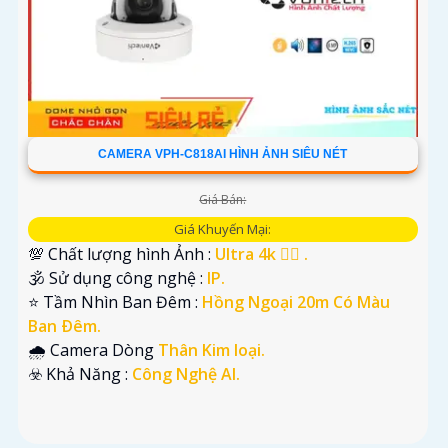
CAMERA VPH-C818AI HÌNH ẢNH SIÊU NÉT
Giá Bán:
Giá Khuyến Mại:
💯 Chất lượng hình Ảnh :
Ultra 4k 👍🏾 .
🕉️ Sử dụng công nghệ :
IP.
⭐ Tầm Nhìn Ban Đêm :
Hồng Ngoại 20m Có Màu
Ban Ðêm.
🌧️ Camera Dòng
Thân Kim loại.
️☣️ Khả Năng :
Công Nghệ AI.