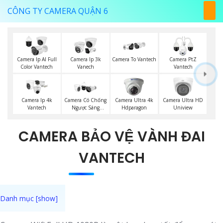
CÔNG TY CAMERA QUẬN 6
Camera Ip AI Full
Camera Ip 3k
Camera To Vantech
Camera PtZ
Color Vantech
Vanech
Vantech
Camera Ip 4k
Camera Có Chống
Camera Ultra 4k
Camera Ultra HD
Vantech
Ngược Sáng
Hdparagon
Uniview
Vantech
CAMERA BẢO VỆ VÀNH ĐAI
VANTECH