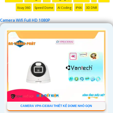
Xoay 360
Speed Dome
AI Coding
IP66
3D DNR
Camera Wifi Full HD 1080P
CAMERA VPH-C838AI THIẾT KẾ DOME NHỎ GỌN