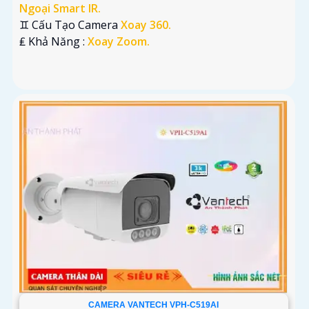
Ngoại Smart IR.
♊ Cấu Tạo Camera
Xoay 360.
️₤ Khả Năng :
Xoay Zoom.
CAMERA VANTECH VPH-C519AI