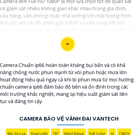
Camera Wifi Full HD 1080P là một lựa chọn tốt để quan sát
và giám sát nhiều không gian khác nhau trong gia đình,
cửa hàng, văn phòng hoặc nhà xưởng.Với chất lượng hình
ảnh sắc nét với độ phân giải 1080P và khả năng kết nối
không dây qua Wifi, dễ dàng cài đặt và sử dụng giám sát từ
xa thông qua ứng dụng trên điện thoại hoặc máy tính.
Camera Chuẩn ip66 hoàn toàn kháng bụi bẩn và có khả
năng chống nước phun mạnh từ vòi phun hoặc mưa lớn
hoạt động hiệu quả ngay cả khi bị phun mưa từ mọi hướng.
chuẩn camera ip66 đảm bảo độ bền và ổn định trong các
môi trường khắc nghiệt, mang lại hiệu suất giám sát liên
tục và đáng tin cậy.
'
CAMERA BẢO VỆ VÀNH ĐAI VANTECH
Mic Và Loa
Dual Light
78°
Hồng Ngoại
Full Color
AI
CMOS