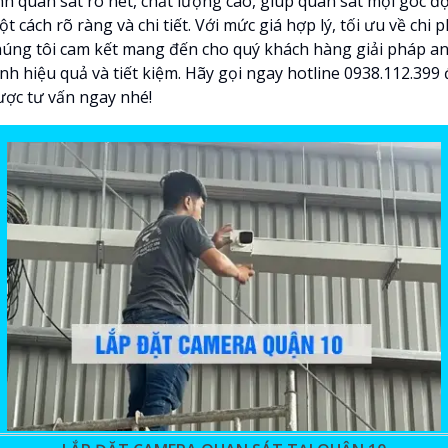
nh quan sát rõ nét, chất lượng cao, giúp quan sát mọi góc đ
t cách rõ ràng và chi tiết. Với mức giá hợp lý, tối ưu về chi p
húng tôi cam kết mang đến cho quý khách hàng giải pháp a
nh hiệu quả và tiết kiệm. Hãy gọi ngay hotline 0938.112.399
ược tư vấn ngay nhé!