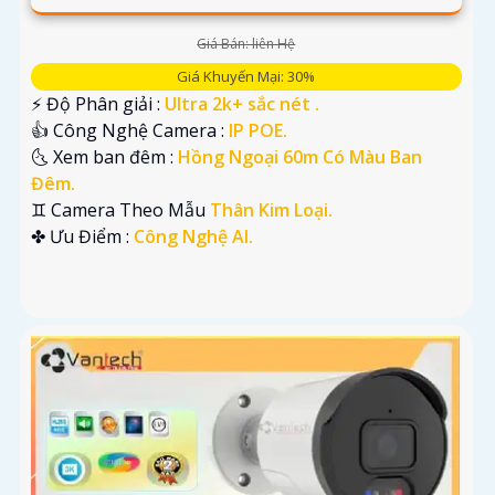
Giá Bán: liên Hệ
Giá Khuyến Mại: 30%
️⚡ Độ Phân giải :
Ultra 2k+ sắc nét .
👍 Công Nghệ Camera :
IP POE.
🌜 Xem ban đêm :
Hồng Ngoại 60m Có Màu Ban
Đêm.
♊ Camera Theo Mẫu
Thân Kim Loại.
️✤ Ưu Điểm :
Công Nghệ AI.