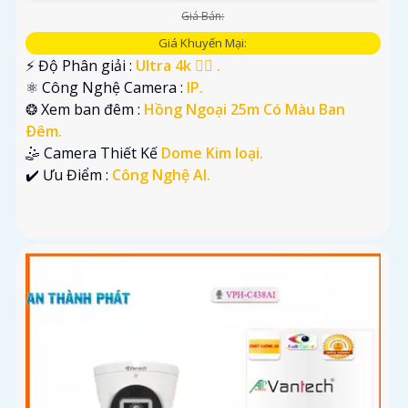
Giá Bán:
Giá Khuyến Mại:
️⚡ Độ Phân giải :
Ultra 4k 👍🏾 .
⚛️ Công Nghệ Camera :
IP.
❂ Xem ban đêm :
Hồng Ngoại 25m Có Màu Ban
Ðêm.
🤹 Camera Thiết Kế
Dome Kim loại.
️✔️ Ưu Điểm :
Công Nghệ AI.