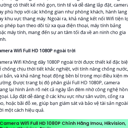
hường có thiết kế nhỏ gọn, tinh tế và dễ dàng lắp đặt, camer
ày phù hợp với các không gian như phòng khách, hành lang
y khu vực thang máy. Ngoài ra, khả năng kết nối Wifi tiện lợ
ho phép bạn theo dõi từ xa qua điện thoại, máy tính bảng
oặc máy tính, mang đến sự an tâm tối đa về an ninh cho gia
nh.
amera Wifi Full HD 1080P ngoài trời
amera Wifi Không dây 1080P ngoài trời được thiết kế đặc biệ
 chống chịu thời tiết khắc nghiệt, với tính năng chống nước
ụi bẩn, và khả năng hoạt động bền bỉ trong mọi điều kiện m
rường. Được trang bị độ phân giải Full HD 1080P, camera
ang lại hình ảnh rõ nét cả ngày lẫn đêm nhờ công nghệ hồ
goại. Lắp đặt dễ dàng ở các khu vực như sân vườn, cổng ra
o, hoặc bãi đỗ xe, giúp bạn giám sát và bảo vệ tài sản ngoài
ời một cách hiệu quả.
Camera Wifi Full HD 1080P Chính Hãng Imou, Hikvision,