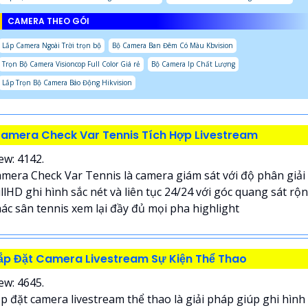
CAMERA THEO GÓI
Lắp Camera Ngoài Trời trọn bộ
Bộ Camera Ban Đêm Có Màu Kbvision
Trọn Bộ Camera Visioncop Full Color Giá rẻ
Bộ Camera Ip Chất Lượng
Lắp Trọn Bộ Camera Báo Động Hikvision
amera Check Var Tennis Tích Hợp Livestream
ew: 4142.
mera Check Var Tennis là camera giám sát với độ phân giải
llHD ghi hình sắc nét và liên tục 24/24 với góc quang sát rộ
ác sân tennis xem lại đầy đủ mọi pha highlight
ắp Đặt Camera Livestream Sự Kiện Thể Thao
ew: 4645.
p đặt camera livestream thể thao là giải pháp giúp ghi hình