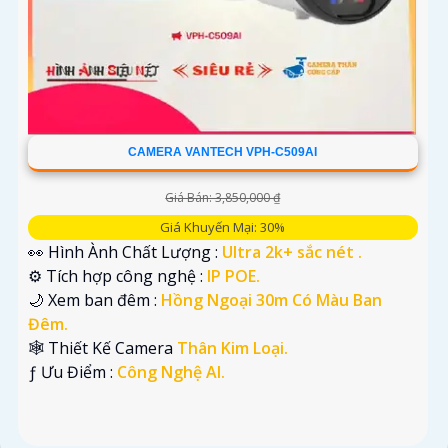
CAMERA VANTECH VPH-C509AI
Giá Bán: 3,850,000 ₫
Giá Khuyến Mại: 30%
👀 Hình Ành Chất Lượng :
Ultra 2k+ sắc nét .
⚙ Tích hợp công nghệ :
IP POE.
🌙 Xem ban đêm :
Hồng Ngoại 30m Có Màu Ban
Đêm.
🕸️ Thiết Kế Camera
Thân Kim Loại.
️ƒ Ưu Điểm :
Công Nghệ AI.