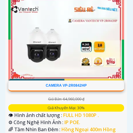
CAMERA VP-2R0842HP
Giá Bán: 64,960,000 ₫
Giá Khuyến Mại: 30%
👁 Hình ảnh chất lượng :
FULL HD 1080P .
⚙ Công Nghệ Hình Ảnh :
IP POE.
🌈 Tầm Nhìn Ban Đêm :
Hồng Ngoại 400m Hồng