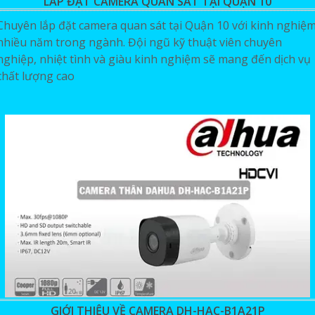
LẮP ĐẶT CAMERA QUAN SÁT TẠI QUẬN 10
Chuyên lắp đặt camera quan sát tại Quận 10 với kinh nghiệ
nhiều năm trong ngành. Đội ngũ kỹ thuật viên chuyên
nghiệp, nhiệt tình và giàu kinh nghiệm sẽ mang đến dịch vụ
chất lượng cao
GIỚI THIỆU VỀ CAMERA DH-HAC-B1A21P