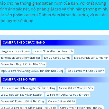
hảo cho hệ thống giám sát an ninh của bạn. Với chất lượng
hình ảnh sắc nét, độ phân giải cao và tính năng thông minh,
các sản phẩm camera Dahua đem lại sự tin tưởng và an tâm
cho người sử dụng
CAMERA THEO CHỨC NĂNG
Báo giá camera 2 mắt mơi
Camera Nhìn Màn Hình Máy Tính
Bảng báo giá camera hikvision mới
Báo Giá Camera Dahua
Báo giá camera wifi dahua mới
Camera Đàm Thoại 2 Chiều Nên Dùng
Top 5 Camera Nhà Xưởng Có Màu Ban Đêm Nên Dùng
Top 5 Camera Wifi Cho Gia Đình
CAMERA KẾT NỐI WIFI
Lắp Camera Wifi Dahua Ngoài Trời Chính Hãng
Camera Wifi Có Màu Ban Đêm
Lắp Camera Wifi Sắc Nét 2K Kbvsiion
Camera Wifi Dahua Có Màu Ban Đêm
Camera Wifi Kbvision Giá rẻ Bán Chạy
Camera Ebitcam Giá Rẻ
Lắp Đặt Camera Wifi Hikvision Ngoài Trời Giá Rẻ
Camera Wifi Hikvision Ngoài Trời 360