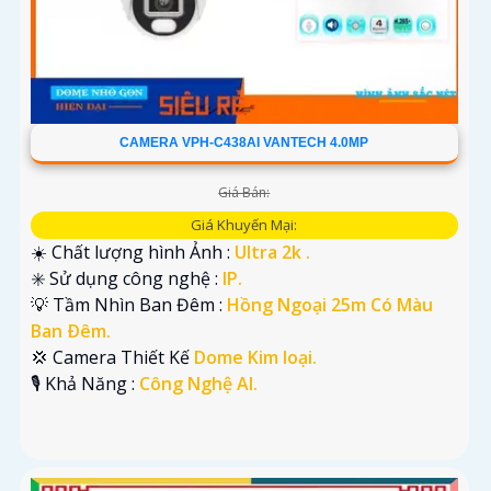
CAMERA VPH-C438AI VANTECH 4.0MP
Giá Bán:
Giá Khuyến Mại:
☀️ Chất lượng hình Ảnh :
Ultra 2k .
✳️ Sử dụng công nghệ :
IP.
💡 Tầm Nhìn Ban Đêm :
Hồng Ngoại 25m Có Màu
Ban Ðêm.
💢 Camera Thiết Kế
Dome Kim loại.
️🎙 Khả Năng :
Công Nghệ AI.