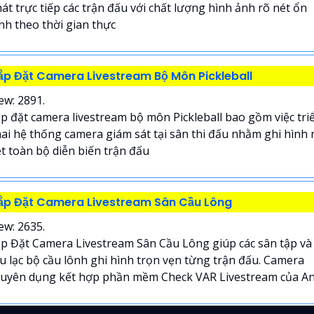
át trực tiếp các trận đấu với chất lượng hình ảnh rõ nét ổn
nh theo thời gian thực
ắp Đặt Camera Livestream Bộ Môn Pickleball
ew: 2891.
p đặt camera livestream bộ môn Pickleball bao gồm việc tri
ai hệ thống camera giám sát tại sân thi đấu nhằm ghi hình 
t toàn bộ diễn biến trận đấu
ắp Đặt Camera Livestream Sân Cầu Lông
ew: 2635.
p Đặt Camera Livestream Sân Cầu Lông giúp các sân tập và
u lạc bộ cầu lônh ghi hình trọn vẹn từng trận đấu. Camera
uyên dụng kết hợp phần mềm Check VAR Livestream của An.