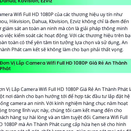
Dahua, Kbvision, Ezviz
amera Wifi Full HD 1080P của các thương hiệu uy tín như
mou, Hikvision, Dahua, Kbvision, Ezviz không chỉ là đem đến
ự giám sát an toàn an ninh mà còn là giải pháp thông minh
ho việc kiểm soát các hoạt động. Với các thương hiệu trên b
oàn toàn có thể yên tâm tin tưởng lựa chọn và sử dụng, An
hành Phát cam kết sẽ không làm cho bạn phải thất vọng.
Đơn Vị Lắp Camera Wifi Full HD 1080P Giá Rẻ An Thành
Phát
ơn Vị Lắp Camera Wifi Full HD 1080P Giá Rẻ An Thành Phát l
ột nơi dành cho bạn hướng tới để hợp tác đầu tư lắp đặt hệ
hống camera an ninh. Với kinh nghiệm hàng chục năm hoạt
ộng trong lĩnh vực này, chúng tôi cam kết mang đến cho
hách hàng sự hài lòng và an tâm tuyệt đối. Camera Wifi Full
D 1080P mà An Thành Phát cung cấp hứa hẹn sẽ cho hình