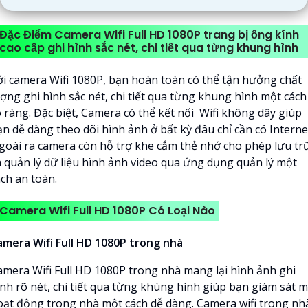
Đặc Điểm Camera Wifi Full HD 1080P trang bị ống kính
cao cấp ghi hình sắc nét, chi tiết qua từng khung hình
ới camera Wifi 1080P, bạn hoàn toàn có thể tận hưởng chất
ượng ghi hình sắc nét, chi tiết qua từng khung hình một cách
õ ràng. Đặc biệt, Camera có thể kết nối Wifi không dây giúp
n dễ dàng theo dõi hình ảnh ở bất kỳ đâu chỉ cần có Interne
goài ra camera còn hỗ trợ khe cắm thẻ nhớ cho phép lưu tr
à quản lý dữ liệu hình ảnh video qua ứng dụng quản lý một
ách an toàn.
Camera Wifi Full HD 1080P Có Loại Nào
amera Wifi Full HD 1080P trong nhà
amera Wifi Full HD 1080P trong nhà mang lại hình ảnh ghi
ình rõ nét, chi tiết qua từng khùng hình giúp bạn giám sát m
oạt động trong nhà một cách dễ dàng. Camera wifi trong nh