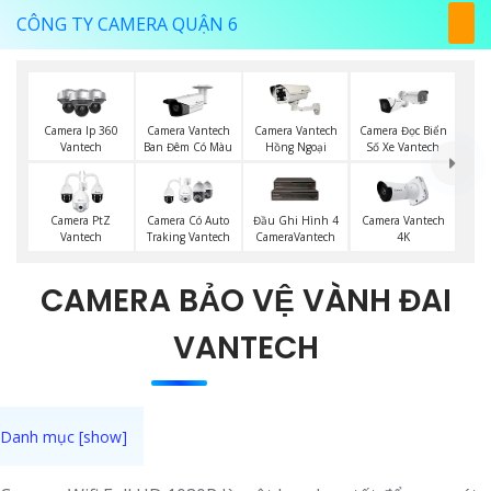
CÔNG TY CAMERA QUẬN 6
Camera Ip 360
Camera Vantech
Camera Vantech
Camera Đọc Biển
Vantech
Ban Đêm Có Màu
Hồng Ngoại
Số Xe Vantech
Camera PtZ
Camera Có Auto
Đầu Ghi Hình 4
Camera Vantech
Vantech
Traking Vantech
CameraVantech
4K
CAMERA BẢO VỆ VÀNH ĐAI
VANTECH