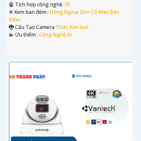
🤖️ Tích hợp công nghệ :
IP.
❈ Xem ban đêm :
Hồng Ngoại 25m Có Màu Ban
Ðêm.
🐉️ Cấu Tạo Camera
Thân Kim loại.
️💫 Ưu Điểm :
Công Nghệ AI.