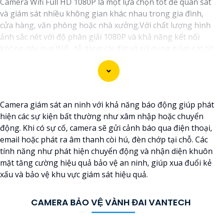
Camera Wifi Full HD 1080P là một lựa chọn tốt để quan sát
và giám sát nhiều không gian khác nhau trong gia đình,
cửa hàng, văn phòng hoặc nhà xưởng.Với chất lượng hình
ảnh sắc nét với độ phân giải 1080P và khả năng kết nối
không dây qua Wifi, dễ dàng cài đặt và sử dụng giám sát từ
xa thông qua ứng dụng trên điện thoại hoặc máy tính.
Camera giám sát an ninh với khả năng báo động giúp phát
hiện các sự kiện bất thường như xâm nhập hoặc chuyển
động. Khi có sự cố, camera sẽ gửi cảnh báo qua điện thoại,
email hoặc phát ra âm thanh còi hú, đèn chớp tại chỗ. Các
tính năng như phát hiện chuyển động và nhận diện khuôn
mặt tăng cường hiệu quả bảo vệ an ninh, giúp xua đuổi kẻ
xấu và bảo vệ khu vực giám sát hiệu quả.
'
CAMERA BẢO VỆ VÀNH ĐAI VANTECH