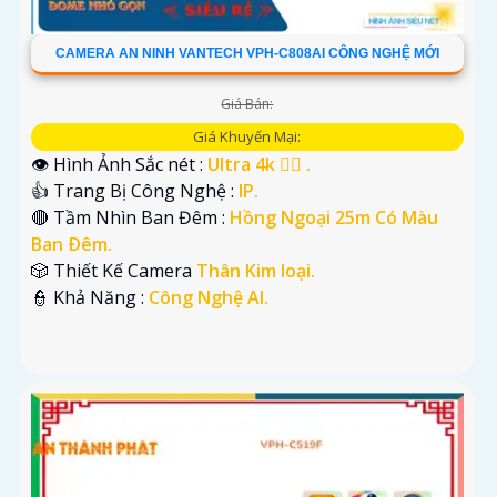
CAMERA AN NINH VANTECH VPH-C808AI CÔNG NGHỆ MỚI
Giá Bán:
Giá Khuyến Mại:
👁 Hình Ảnh Sắc nét :
Ultra 4k 👍🏾 .
👍 Trang Bị Công Nghệ :
IP.
🔴 Tầm Nhìn Ban Đêm :
Hồng Ngoại 25m Có Màu
Ban Ðêm.
🎲 Thiết Kế Camera
Thân Kim loại.
️👮 Khả Năng :
Công Nghệ AI.