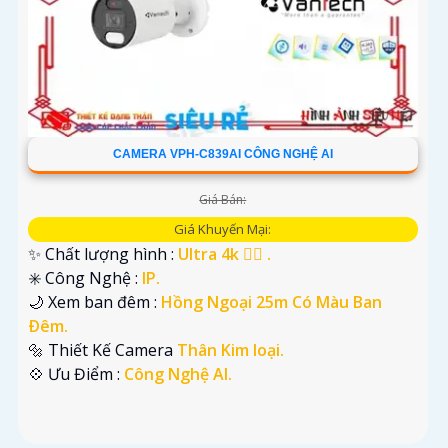
CAMERA VPH-C839AI CÔNG NGHỆ AI
Giá Bán:
Giá Khuyến Mại:
✨ Chất lượng hình :
Ultra 4k 👍🏾 .
✳️ Công Nghệ :
IP.
🌙 Xem ban đêm :
Hồng Ngoại 25m Có Màu Ban
Ðêm.
🔩 Thiết Kế Camera
Thân Kim loại.
️💠 Ưu Điểm :
Công Nghệ AI.