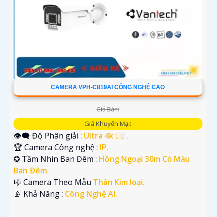
CAMERA VPH-C819AI CÔNG NGHỆ CAO
Giá Bán:
Giá Khuyến Mại:
👁️‍🗨 Độ Phân giải :
Ultra 4k 👍🏾 .
🏆 Camera Công nghệ :
IP.
✪ Tầm Nhìn Ban Đêm :
Hồng Ngoại 30m Có Màu
Ban Ðêm.
🎼️ Camera Theo Mẫu
Thân Kim loại.
️📡 Khả Năng :
Công Nghệ AI.