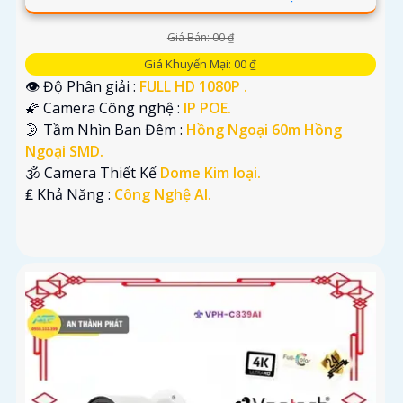
Giá Bán: 00 ₫
Giá Khuyến Mại: 00 ₫
👁 Độ Phân giải :
FULL HD 1080P .
🌠 Camera Công nghệ :
IP POE.
🌛 Tầm Nhìn Ban Đêm :
Hồng Ngoại 60m Hồng
Ngoại SMD.
🕉️ Camera Thiết Kế
Dome Kim loại.
️₤ Khả Năng :
Công Nghệ AI.