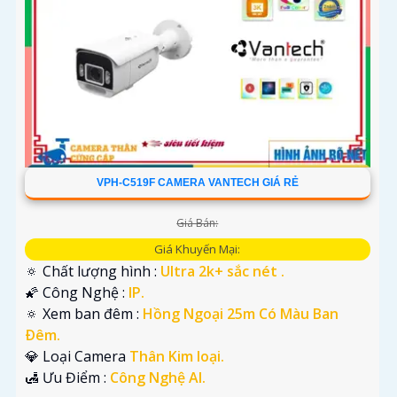
VPH-C519F CAMERA VANTECH GIÁ RẺ
Giá Bán:
Giá Khuyến Mại:
🔅 Chất lượng hình :
Ultra 2k+ sắc nét .
🌠 Công Nghệ :
IP.
🔅 Xem ban đêm :
Hồng Ngoại 25m Có Màu Ban
Ðêm.
💎 Loại Camera
Thân Kim loại.
️🛃 Ưu Điểm :
Công Nghệ AI.