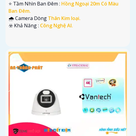
⭐ Tầm Nhìn Ban Đêm :
Hồng Ngoại 20m Có Màu
Ban Ðêm.
🌧️ Camera Dòng
Thân Kim loại.
️☣️ Khả Năng :
Công Nghệ AI.