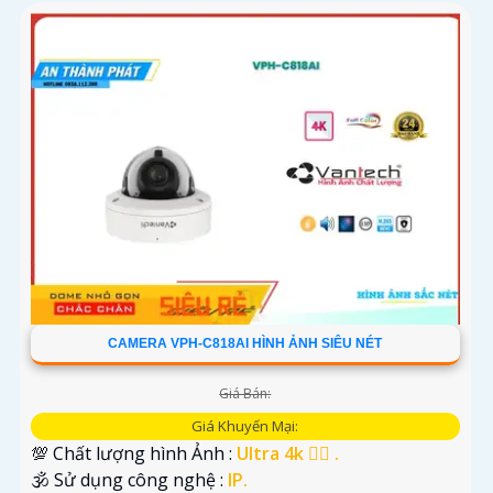
CAMERA VPH-C818AI HÌNH ẢNH SIÊU NÉT
Giá Bán:
Giá Khuyến Mại:
💯 Chất lượng hình Ảnh :
Ultra 4k 👍🏾 .
🕉️ Sử dụng công nghệ :
IP.