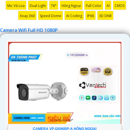
Mic Và Loa
Dual Light
78°
Hồng Ngoại
Full Color
AI
CMOS
Xoay 360
Speed Dome
AI Coding
IP66
3D DNR
Camera Wifi Full HD 1080P
CAMERA VP-I2696BP-A HỒNG NGOẠI