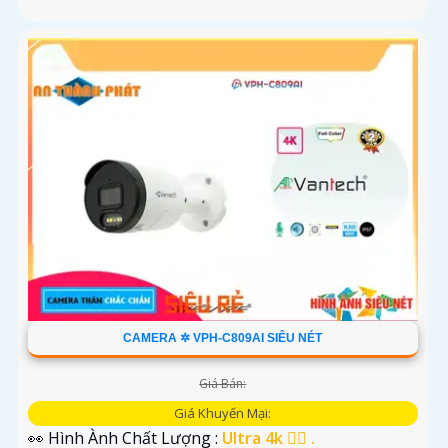
CAMERA ✲ VPH-C809AI SIÊU NÉT
Giá Bán:
Giá Khuyến Mại:
👀 Hình Ành Chất Lượng :
Ultra 4k 👍🏾 .