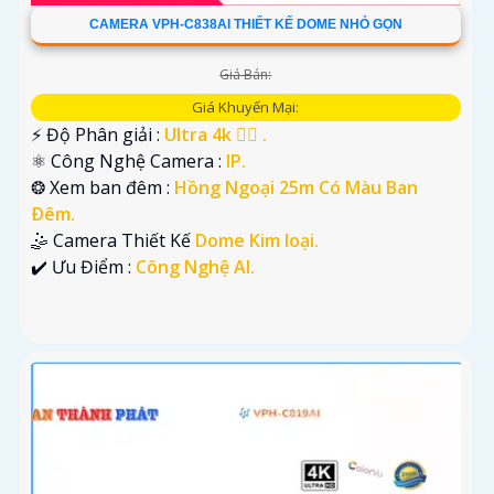
CAMERA VPH-C838AI THIẾT KẾ DOME NHỎ GỌN
Giá Bán:
Giá Khuyến Mại:
️⚡ Độ Phân giải :
Ultra 4k 👍🏾 .
⚛️ Công Nghệ Camera :
IP.
❂ Xem ban đêm :
Hồng Ngoại 25m Có Màu Ban
Ðêm.
🤹 Camera Thiết Kế
Dome Kim loại.
️✔️ Ưu Điểm :
Công Nghệ AI.