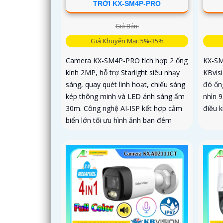
TRỜI KX-SM4P-PRO
Giá Bán:
Giá Khuyến Mại: 5%-35%
Camera KX-SM4P-PRO tích hợp 2 ống
KX-SM
kính 2MP, hỗ trợ Starlight siêu nhạy
KBvis
sáng, quay quét linh hoạt, chiếu sáng
đó ốn
kép thông minh và LED ánh sáng ấm
nhìn 
30m. Công nghệ AI-ISP kết hợp cảm
điều 
biến lớn tối ưu hình ảnh ban đêm