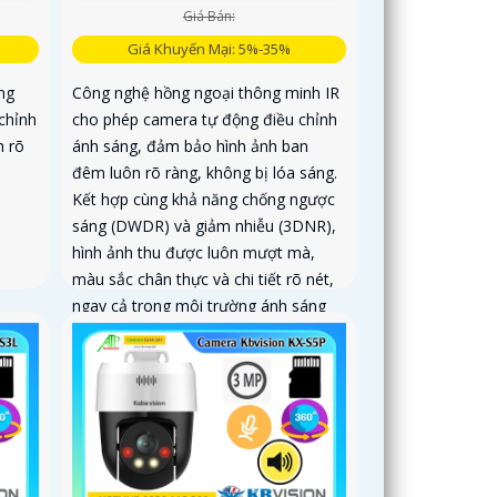
Giá Bán:
Giá Khuyến Mại: 5%-35%
ng
Công nghệ hồng ngoại thông minh IR
chỉnh
cho phép camera tự động điều chỉnh
h rõ
ánh sáng, đảm bảo hình ảnh ban
đêm luôn rõ ràng, không bị lóa sáng.
Kết hợp cùng khả năng chống ngược
sáng (DWDR) và giảm nhiễu (3DNR),
hình ảnh thu được luôn mượt mà,
màu sắc chân thực và chi tiết rõ nét,
ngay cả trong môi trường ánh sáng
yếu hoặc ánh sáng phức tạp như
ngược sáng hoặc chói nắng