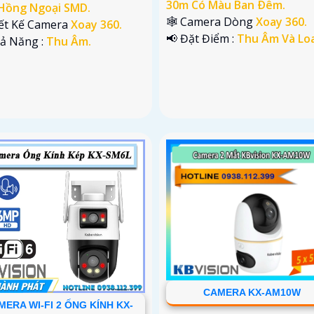
30m Có Màu Ban Ðêm.
Hồng Ngoại SMD.
🕸️ Camera Dòng
Xoay 360.
iết Kế Camera
Xoay 360.
️📢 Đặt Điểm :
Thu Âm Và Loa
hả Năng :
Thu Âm.
CAMERA KX-AM10W
MERA WI-FI 2 ỐNG KÍNH KX-