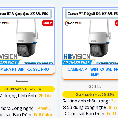
MERA PT WIFI KX-S3L-PRO
CAMERA PT WIFI KX-S5L-P
5MP
Giá Bán:
Giá Bán:
Giá Khuyến Mại: 5%-35%
Giá Khuyến Mại: 5%-35%
ất lượng hình Ảnh :
2K Lite
💯 Hình ảnh chất lượng :
3k .
⚒ Sử dụng công nghệ :
IP Wi
amera Công nghệ :
IP Wifi.
🌛 Giám sát Ban Đêm :
Full 
iám sát Ban Đêm :
Full Color