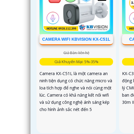
CAMERA WIFI KBVISION KX-C51L
C
Giá Bán: liên hệ
Giá Khuyến Mại: 5%-35%
Camera KX-C51L là một camera an
KX-C3
ninh tiện dụng có chức năng micro và
động l
loa tích hợp để nghe và nói cùng một
lý CM
lúc. Camera có khả năng kết nối wifi
ban đ
và sử dụng công nghệ ánh sáng kép
30m I
cho hình ảnh sắc nét đến 5