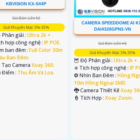
KBVISION KX-S44P
Giá Bán: Liên hệ
CAMERA SPEEDDOME AI K
Giá Khuyến Mại: 5%-35%
DAI4328GPN3-VN
 Phân giải :
Ultra 2k + .
ch hợp công nghệ :
IP POE.
Giá Bán: Liên Hệ
em ban đêm :
Full Color 30m
Giá Khuyến Mại: 5%-35%
àu Ban Ðêm.
🦉 Độ Phân giải :
Ultra 2k + .
ấu Tạo Camera
Xoay 360.
✳️ Tích hợp công nghệ :
IP P
u Điểm :
Thu Âm Và Loa.
❂ Nhìn Ban Đêm :
Hồng Ngo
10m Hồng Ngoại SMD.
🐉️ Camera Thiết Kế
Xoay 36
️👮 Tích Hợp :
Xoay Zoom.