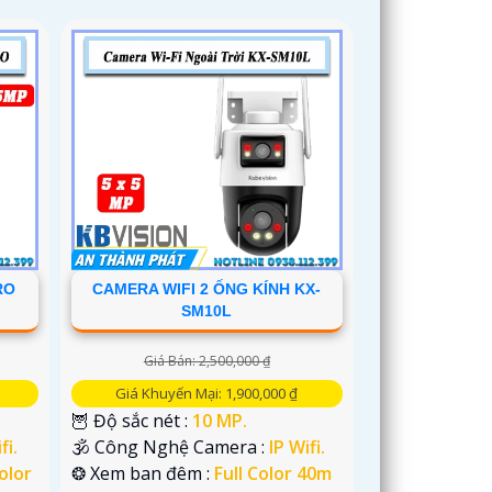
RO
CAMERA WIFI 2 ỐNG KÍNH KX-
SM10L
Giá Bán: 2,500,000 ₫
Giá Khuyến Mại: 1,900,000 ₫
🦉 Độ sắc nét :
10 MP.
fi.
🕉️ Công Nghệ Camera :
IP Wifi.
Color
❂ Xem ban đêm :
Full Color 40m