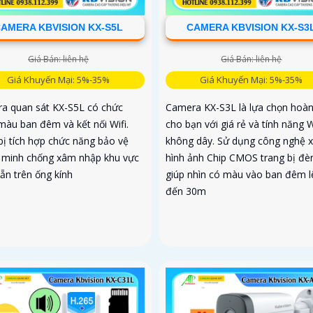
AMERA KBVISION KX-S5L
CAMERA KBVISION KX-S3
Giá Bán: liên hệ
Giá Bán: liên hệ
Giá Khuyến Mại: 5%-35%
Giá Khuyến Mại: 5%-35%
a quan sát KX-S5L có chức
Camera KX-S3L là lựa chọn hoà
màu ban đêm và kết nối Wifi.
cho bạn với giá rẻ và tính năng W
bị tích hợp chức năng bảo vệ
không dây. Sử dụng công nghệ x
 minh chống xâm nhập khu vực
hình ảnh Chip CMOS trang bị đè
ẵn trên ống kính
giúp nhìn có màu vào ban đêm l
đến 30m