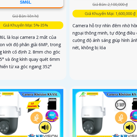
SM6L
Giá Bán: 2,100,000 ₫
Giá Khuyến Mại: 1,600,000 ₫
Giá Bán: liên hệ
Giá Khuyến Mại: 5%-35%
Camera hỗ trợ nhìn đêm nhờ hồ
ngoại thông minh, tự động điều 
6L là loại camera 2 mắt của
cường độ ánh sáng giúp hình ản
ion với độ phân giải 6MP, trong
nét, không bị lóa
g kính cố định 2. 8mm cho góc
95° và ống kính quay quét 6mm
khiển từ xa góc ngang 352°