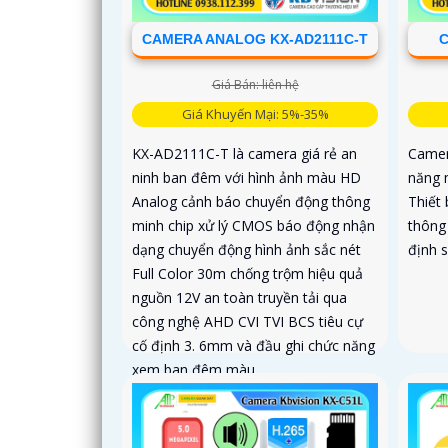
CAMERA ANALOG KX-AD2111C-T
C
Giá Bán: liên hệ
Giá Khuyến Mại: 5%-35%
KX-AD2111C-T là camera giá rẻ an
Camer
ninh ban đêm với hình ảnh màu HD
năng 
Analog cảnh báo chuyển động thông
Thiết 
minh chip xử lý CMOS báo động nhận
thông
dạng chuyển động hình ảnh sắc nét
định s
Full Color 30m chống trộm hiệu quả
nguồn 12V an toàn truyền tải qua
công nghệ AHD CVI TVI BCS tiêu cự
cố định 3. 6mm và đầu ghi chức năng
xem ban đêm màu