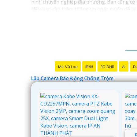
ninh chuyên nghiệp địa phương. Bạn cũng có t
Nếu bạn cần thêm thông tin hoặc muốn để lại t
Động Chống Trộm.
Mic Và Loa
IP66
3D DNR
AI
Du
Lắp Camera Báo Động Chống Trộm