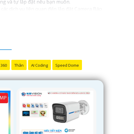
ng và tự lắp đặt nếu bạn muốn.
 các dịch vụ liên quan đến lắp đặt Camera Báo
 360
Thân
AI Coding
Speed Dome