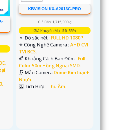
KBVISION KX-A2013C-PRO
X-
Giá Bán: 1,715,000 ₫
Giá Khuyến Mại: 5%-35%
🔆 Độ sắc nét :
FULL HD 1080P .
⚜️ Công Nghệ Camera :
AHD CVI
TVI BCS.
🌈 Khoảng Cách Ban Đêm :
Full
OE.
Color 50m Hồng Ngoại SMD.
ại
🗜️ Mẫu Camera
Dome Kim loại +
Nhựa.
0.
️🆑 Tích Hợp :
Thu Âm.