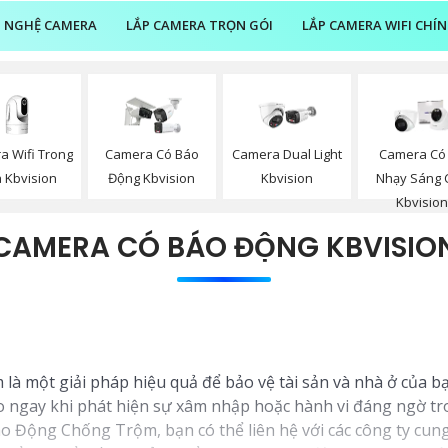
 NGHỆ CAMERA
LẮP CAMERA TRỌN GÓI
LẮP CAMERA WIFI CHÍ
a Wifi Trong
Camera Có Báo
Camera Dual Light
Camera Có
 Kbvision
Động Kbvision
Kbvision
Nhạy Sáng 
Kbvisio
CAMERA CÓ BÁO ĐỘNG KBVISIO
là một giải pháp hiệu quả để bảo vệ tài sản và nhà ở của 
báo ngay khi phát hiện sự xâm nhập hoặc hành vi đáng ngờ t
 Động Chống Trộm, bạn có thể liên hệ với các công ty cung 