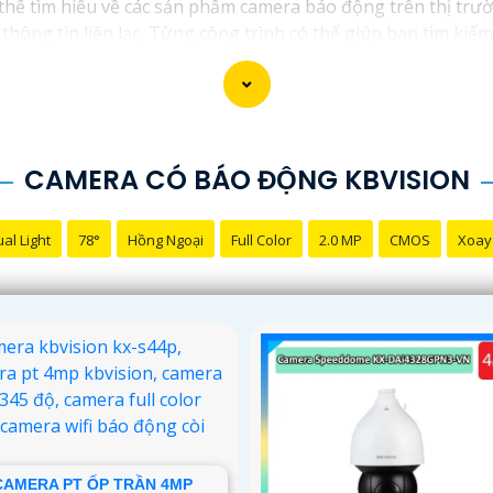
hể tìm hiểu về các sản phẩm camera báo động trên thị trườ
hông tin liên lạc, Từng công trình có thể giúp bạn tìm kiếm
CAMERA CÓ BÁO ĐỘNG KBVISION
al Light
78°
Hồng Ngoại
Full Color
2.0 MP
CMOS
Xoay
CAMERA PT ỐP TRẦN 4MP