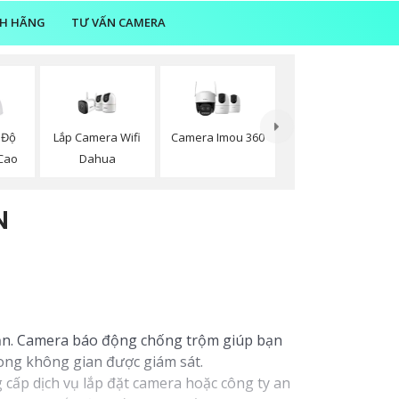
NH HÃNG
TƯ VẤN CAMERA
Lắp Camera Wifi
Camera Imou 360
 Độ
Dahua
Cao
n
N
bạn. Camera báo động chống trộm giúp bạn
rong không gian được giám sát.
cấp dịch vụ lắp đặt camera hoặc công ty an