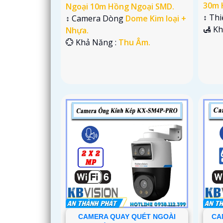
30m 
Ngoại 10m Hồng Ngoại SMD.
↕️ Th
↕️ Camera Dòng
Dome Kim loại +
️🛃 K
Nhựa.
️💮 Khả Năng :
Thu Âm.
CAMERA QUAY QUÉT NGOÀI
CA