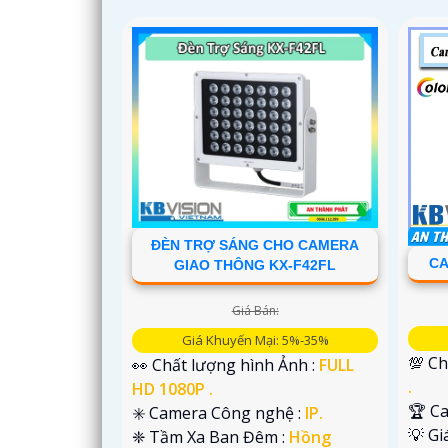
ĐÈN TRỢ SÁNG CHO CAMERA
CA
GIAO THÔNG KX-F42FL
Giá Bán:
Giá Khuyến Mại: 5%-35%
💯 Ch
👀 Chất lượng hình Ảnh :
FULL
.
HD 1080P .
🏆 C
✳️ Camera Công nghệ :
IP.
💡 G
❈ Tầm Xa Ban Đêm :
Hồng