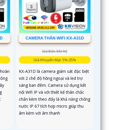
1D
CAMERA THÂN WIFI KX-A31D
Giá Bán: liên hệ
Giá Khuyến Mại: 5%-35%
 hoàn
KX-A31D là camera giám sát đặc biệt
công
với 2 chế độ hồng ngoại và led trợ
ây
sáng ban đêm. Camera sử dụng kết
g
nối Wifi IP và với thiết kế thân chắc
t
chắn kèm theo đấy là khả năng chống
nước IP 67 tích hợp micro giúp thu
âm kèm với âm thanh