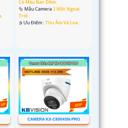
Có Màu Ban Ðêm.
🔩 Mẫu Camera
2 Mắt Ngoài
.
Trời.
️➲ Ưu Điểm :
Thu Âm Và Loa.
CAMERA KX-C8004SN-PRO