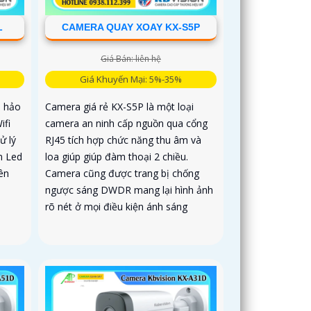
L
CAMERA QUAY XOAY KX-S5P
Giá Bán: liên hệ
Giá Khuyến Mại: 5%-35%
n hảo
Camera giá rẻ KX-S5P là một loại
ifi
camera an ninh cấp nguồn qua cổng
ử lý
RJ45 tích hợp chức năng thu âm và
n Led
loa giúp giúp đàm thoại 2 chiều.
ên
Camera cũng được trang bị chống
ngược sáng DWDR mang lại hình ảnh
rõ nét ở mọi điều kiện ánh sáng