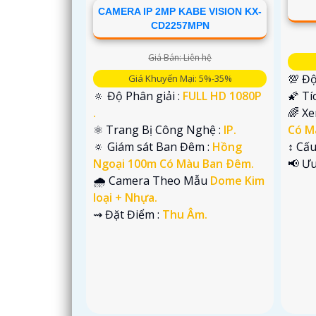
CAMERA IP 2MP KABE VISION KX-
CD2257MPN
Giá Bán: Liên hệ
💯 Độ
Giá Khuyến Mại: 5%-35%
🔅 Độ Phân giải :
FULL HD 1080P
🌠 Tí
.
🌈 X
⚛️ Trang Bị Công Nghệ :
IP.
Có M
🔅 Giám sát Ban Đêm :
Hồng
↕️ C
Ngoại 100m Có Màu Ban Ðêm.
️📢 Ư
🌧️ Camera Theo Mẫu
Dome Kim
loại + Nhựa.
'
️⇝ Đặt Điểm :
Thu Âm.