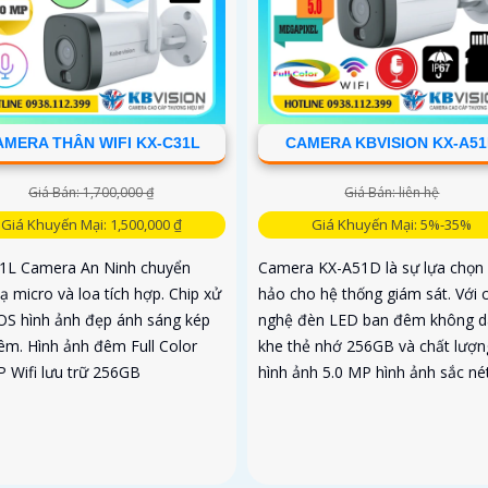
AMERA THÂN WIFI KX-C31L
CAMERA KBVISION KX-A5
Giá Bán: 1,700,000 ₫
Giá Bán: liên hệ
Giá Khuyến Mại: 1,500,000 ₫
Giá Khuyến Mại: 5%-35%
1L Camera An Ninh chuyển
Camera KX-A51D là sự lựa chọn
ạ micro và loa tích hợp. Chip xử
hảo cho hệ thống giám sát. Với 
OS hình ảnh đẹp ánh sáng kép
nghệ đèn LED ban đêm không d
êm. Hình ảnh đêm Full Color
khe thẻ nhớ 256GB và chất lượn
P Wifi lưu trữ 256GB
hình ảnh 5.0 MP hình ảnh sắc né