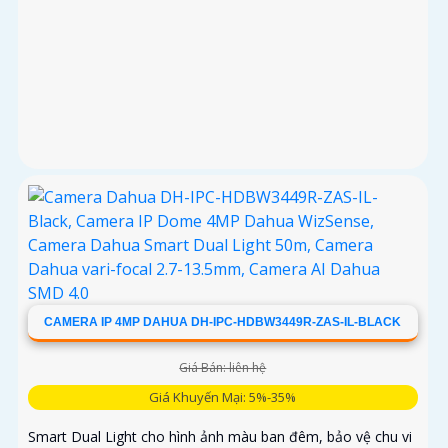
CAMERA IP 4MP DAHUA DH-IPC-HDBW3449R-ZAS-IL-BLACK
Giá Bán: liên hệ
Giá Khuyến Mại: 5%-35%
Smart Dual Light cho hình ảnh màu ban đêm, bảo vệ chu vi