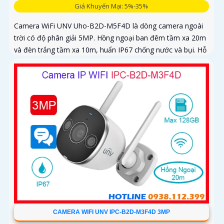
Giá Khuyến Mại: 5%-35%
Camera WiFi UNV Uho-B2D-M5F4D là dòng camera ngoài
trời có độ phân giải 5MP. Hồng ngoại ban đêm tầm xa 20m
và đèn trắng tầm xa 10m, huẩn IP67 chống nước và bụi. Hỗ
trợ thẻ nhớ MicroSD tối đa 128GB
CAMERA WIFI UNV IPC-B2D-M3F4D 3MP