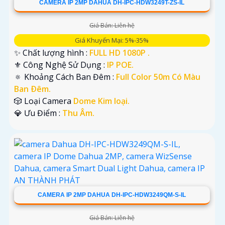
CAMERA IP 2MP DAHUA DH-IPC-HDW3249T-ZS-IL
Giá Bán: Liên hệ
Giá Khuyến Mại: 5%-35%
✨ Chất lượng hình :
FULL HD 1080P .
⚜️ Công Nghệ Sử Dụng :
IP POE.
🔅 Khoảng Cách Ban Đêm :
Full Color 50m Có Màu
Ban Ðêm.
🎲 Loại Camera
Dome Kim loại.
️💎 Ưu Điểm :
Thu Âm.
CAMERA IP 2MP DAHUA DH-IPC-HDW3249QM-S-IL
Giá Bán: Liên hệ