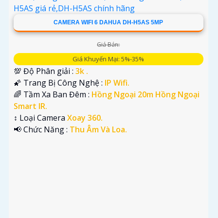
CAMERA WIFI 6 DAHUA DH-H5AS 5MP
Giá Bán:
Giá Khuyến Mại: 5%-35%
💯 Độ Phân giải :
3k .
🌠 Trang Bị Công Nghệ :
IP Wifi.
🌈 Tầm Xa Ban Đêm :
Hồng Ngoại 20m Hồng Ngoại
Smart IR.
↕️ Loại Camera
Xoay 360.
️📢 Chức Năng :
Thu Âm Và Loa.