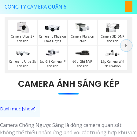
CÔNG TY CAMERA QUẬN 6
Camera Ultra 2K
Camera Ip Kbvision
Camera Kbvision
Camera 3D DNR
Kbvision
Chất Lượng
2MP
Kbvision
Báo Giá Camera IP
Camera Ip Ultra 3k
Đầu Ghi NVR
Lắp Camera Wifi
Kbvision
Kbvision
Kbvision
2k Kbvision
CAMERA ÁNH SÁNG KÉP
Camera Chống Ngược Sáng là dòng camera quan sát
không thể thiếu nhằm ứng phó với các trường hợp khu vực