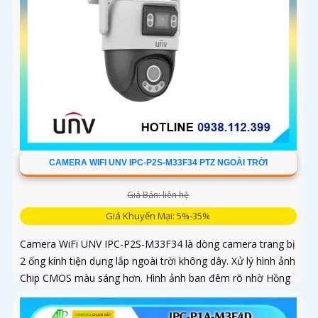
CAMERA WIFI UNV IPC-P2S-M33F34 PTZ NGOÀI TRỜI
Giá Bán: liên hệ
Giá Khuyến Mại: 5%-35%
Camera WiFi UNV IPC-P2S-M33F34 là dòng camera trang bị
2 ống kính tiện dụng lắp ngoài trời không dây. Xử lý hình ảnh
Chip CMOS màu sáng hơn. Hình ảnh ban đêm rõ nhờ Hồng
Ngoại 30m