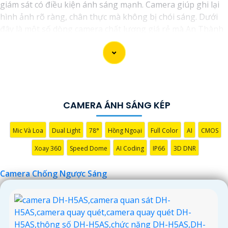
giám sát có điều kiện ánh sáng mạnh. Camera giúp ghi lại
hình ảnh rõ ràng, chân thực mà không bị chói sáng. Dưới
đây là một số dòng camera chất lượng giá rẻ mà An Thành
Phát đã chọn lọc và đề xuất dành cho bạn lựa chọn!
CAMERA ÁNH SÁNG KÉP
Mic Và Loa
Dual Light
78°
Hồng Ngoại
Full Color
AI
CMOS
Xoay 360
Speed Dome
AI Coding
IP66
3D DNR
'
Camera Chống Ngược Sáng