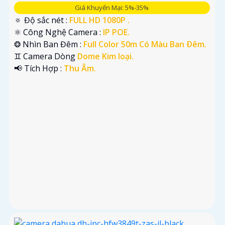
Giá Khuyến Mại: 5%-35%
🔅 Độ sắc nét :
FULL HD 1080P .
⚛️ Công Nghệ Camera :
IP POE.
❂ Nhìn Ban Đêm :
Full Color 50m Có Màu Ban Ðêm.
♊ Camera Dòng
Dome Kim loại.
️📢 Tích Hợp :
Thu Âm.