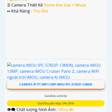
♊ Camera Thiết Kế
Dome Kim loại + Nhựa.
️↭ Khả Năng :
Thu Âm.
CAMERA IP PT WIFI 13MP IMOU IPC-S76DP-13M0N
Giá Bán: Liên hệ
Giá Khuyến Mại: 5%-35%
👁️‍🗨 Chất lượng hình Ảnh :
Ultra 8k .