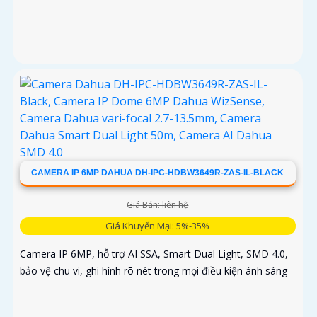
CAMERA IP 6MP DAHUA DH-IPC-HDBW3649R-ZAS-IL-BLACK
Giá Bán: liên hệ
Giá Khuyến Mại: 5%-35%
Camera IP 6MP, hỗ trợ AI SSA, Smart Dual Light, SMD 4.0,
bảo vệ chu vi, ghi hình rõ nét trong mọi điều kiện ánh sáng