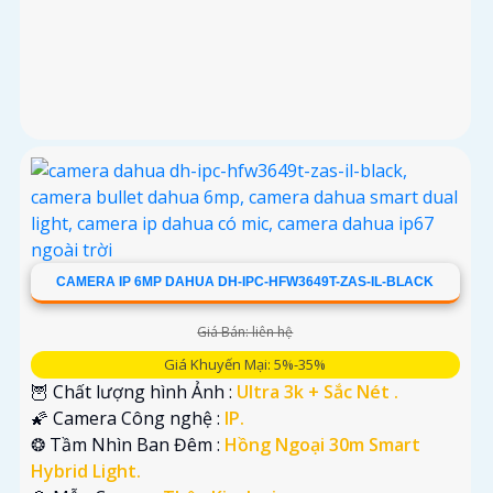
CAMERA IP 6MP DAHUA DH-IPC-HFW3649T-ZAS-IL-BLACK
Giá Bán: liên hệ
Giá Khuyến Mại: 5%-35%
🦉 Chất lượng hình Ảnh :
Ultra 3k + Sắc Nét .
🌠 Camera Công nghệ :
IP.
❂ Tầm Nhìn Ban Đêm :
Hồng Ngoại 30m Smart
Hybrid Light.