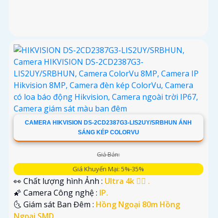
CAMERA HIKVISION DS-2CD2387G3-LIS2UY/SRBHUN ÁNH
SÁNG KÉP COLORVU
Giá Bán:
Giá Khuyến Mại: 5%-35%
👀 Chất lượng hình Ảnh :
Ultra 4k 👍🏾 .
🌠 Camera Công nghệ :
IP.
🌜 Giám sát Ban Đêm :
Hồng Ngoại 80m Hồng
Ngoại SMD.