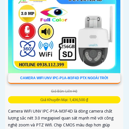
CAMERA WIFI UNV IPC-P1A-M3F4D PTX NGOÀI TRỜI
Giá Bán: Liên Hệ
Giá Khuyến Mại: 1,436,500 ₫
Camera WiFi UNV IPC-P1A-M3F4D là dòng camera chất
lượng sắc nét 3.0 megapixel quan sát mạnh mẽ với công
nghệ zoom và PTZ Wifi. Chip CMOS màu đẹp hơn giúp