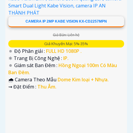
CAMERA IP 2MP KABE VISION KX-CD2257MPN
Giá Bán: Liên hệ
Giá Khuyến Mại: 5%-35%
🔅 Độ Phân giải :
FULL HD 1080P .
⚛️ Trang Bị Công Nghệ :
IP.
🔅 Giám sát Ban Đêm :
Hồng Ngoại 100m Có Màu
Ban Ðêm.
🌧️ Camera Theo Mẫu
Dome Kim loại + Nhựa.
️⇝ Đặt Điểm :
Thu Âm.