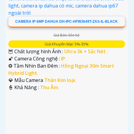
CAMERA IP 6MP DAHUA DH-IPC-HFW3649T-ZAS-IL-BLACK
Giá Bán: liên hệ
Giá Khuyến Mại: 5%-35%
🦉 Chất lượng hình Ảnh :
Ultra 3k + Sắc Nét .
🌠 Camera Công nghệ :
IP.
❂ Tầm Nhìn Ban Đêm :
Hồng Ngoại 30m Smart
Hybrid Light.
💎 Mẫu Camera
Thân Kim loại.
️👮 Khả Năng :
Thu Âm.