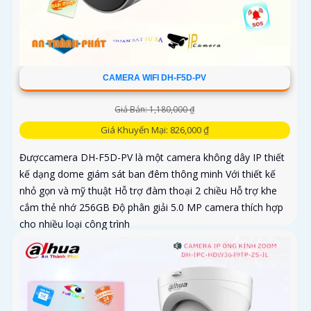
CAMERA WIFI DH-F5D-PV
Giá Bán: 1,180,000 ₫
Giá Khuyến Mại: 826,000 ₫
Đượccamera DH-F5D-PV là một camera không dây IP thiết
kế dạng dome giám sát ban đêm thông minh Với thiết kế
nhỏ gọn và mỹ thuật Hỗ trợ đàm thoại 2 chiều Hỗ trợ khe
cắm thẻ nhớ 256GB Độ phân giải 5.0 MP camera thích hợp
cho nhiều loại công trình