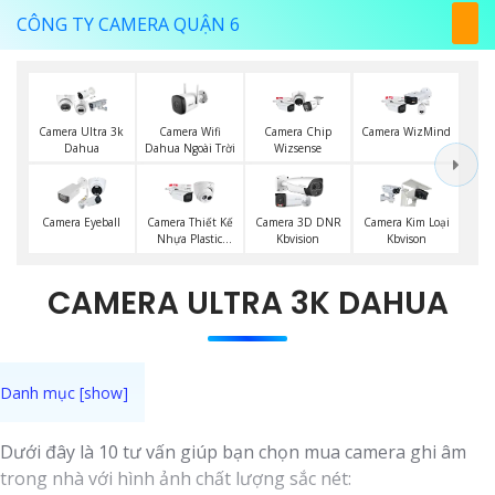
CÔNG TY CAMERA QUẬN 6
Camera Wifi
Camera Ultra 3k
Camera Chip
Camera WizMind
Dahua Ngoài Trời
Dahua
Wizsense
Camera Eyeball
Camera Thiết Kế
Camera 3D DNR
Camera Kim Loại
Nhựa Plastic
Kbvision
Kbvison
Dahua
CAMERA ULTRA 3K DAHUA
Dưới đây là 10 tư vấn giúp bạn chọn mua camera ghi âm
trong nhà với hình ảnh chất lượng sắc nét: