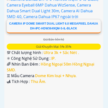
CAMERA IP DOME SMART DUAL LIGHT 6.0 MEGAPIXEL DAHUA
DH-IPC-HDW3649QM-S-IL-BLACK
Giá Bán: liên hệ
Giá Khuyến Mại: 5%-35%
💯 Chất lượng hình :
Ultra 3k + Sắc Nét .
⚛️ Công Nghệ Sử Dụng :
IP.
🌈 Nhìn Ban Đêm :
Hồng Ngoại 50m Hồng Ngoại
SMD.
♊ Mẫu Camera
Dome Kim loại + Nhựa.
️🛃 Tích Hợp :
Thu Âm.