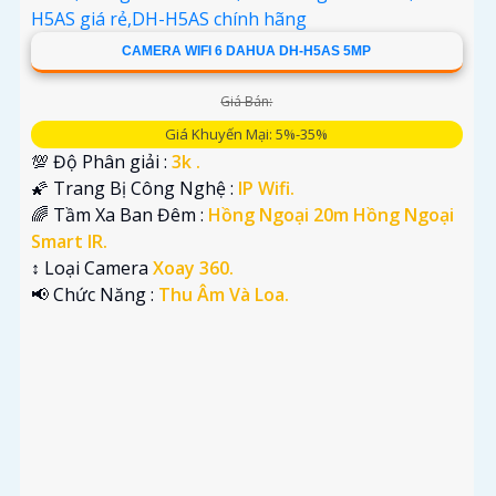
và dịch vụ hỗ trợ sau bán hàng tốt.
CAMERA WIFI 6 DAHUA DH-H5AS 5MP
Giá Bán:
Giá Khuyến Mại: 5%-35%
💯 Độ Phân giải :
3k .
🌠 Trang Bị Công Nghệ :
IP Wifi.
🌈 Tầm Xa Ban Đêm :
Hồng Ngoại 20m Hồng Ngoại
Smart IR.
↕️ Loại Camera
Xoay 360.
️📢 Chức Năng :
Thu Âm Và Loa.
'