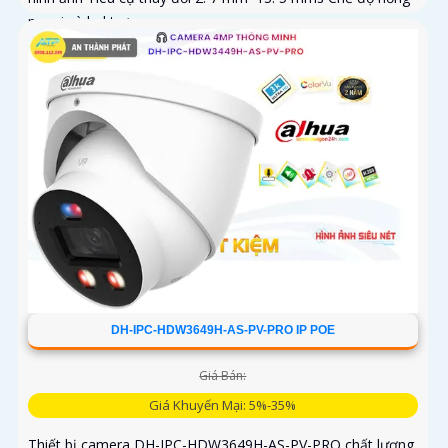
ngoại và led trợ...
DH-IPC-HDW3649H-AS-PV-PRO IP POE
Giá Bán:
Giá Khuyến Mại: 5%-35%
Thiết bị camera DH-IPC-HDW3649H-AS-PV-PRO chất lượng