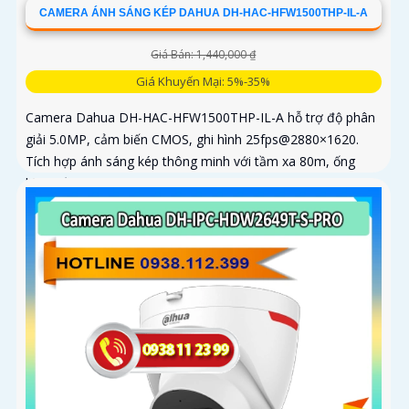
CAMERA ÁNH SÁNG KÉP DAHUA DH-HAC-HFW1500THP-IL-A
Giá Bán: 1,440,000 ₫
Giá Khuyến Mại: 5%-35%
Camera Dahua DH-HAC-HFW1500THP-IL-A hỗ trợ độ phân
giải 5.0MP, cảm biến CMOS, ghi hình 25fps@2880×1620.
Tích hợp ánh sáng kép thông minh với tầm xa 80m, ống
kính cố định 3. 6mm góc nhìn 90