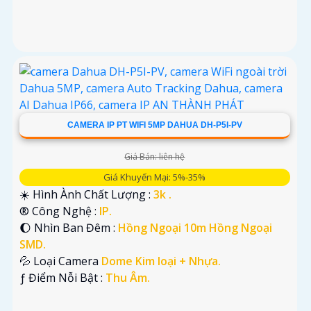
CAMERA IP PT WIFI 5MP DAHUA DH-P5I-PV
Giá Bán: liên hệ
Giá Khuyến Mại: 5%-35%
☀️ Hình Ành Chất Lượng :
3k .
®️ Công Nghệ :
IP.
🌔 Nhìn Ban Đêm :
Hồng Ngoại 10m Hồng Ngoại
SMD.
💦 Loại Camera
Dome Kim loại + Nhựa.
️ƒ Điểm Nỗi Bật :
Thu Âm.