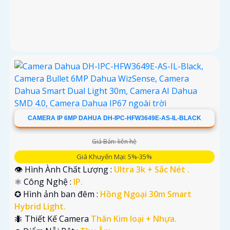
CAMERA IP 6MP DAHUA DH-IPC-HFW3649E-AS-IL-BLACK
Giá Bán: liên hệ
Giá Khuyến Mại: 5%-35%
👁 Hình Ành Chất Lượng :
Ultra 3k + Sắc Nét .
⚛️ Công Nghệ :
IP.
✪ Hình ảnh ban đêm :
Hồng Ngoại 30m Smart
Hybrid Light.
🐜 Thiết Kế Camera
Thân Kim loại + Nhựa.