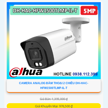
ra, mẫu camera này còn đạt chuẩn chống nước IP66, hỗ trợ
thẻ nhớ tối đa 256GB, kết nối Wi-Fi 2
CAMERA ANALOG ĐÀM THOẠI 2 CHIỀU DH-HAC-
HFW1500TLMP-IL-T
Giá Bán: 1,395,000 ₫
Giá Khuyến Mại: 976,500 ₫