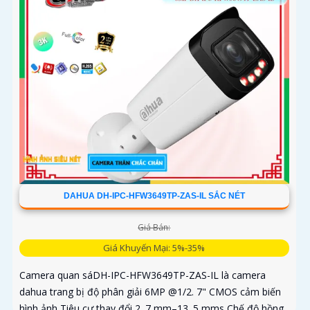
DAHUA DH-IPC-HFW3649TP-ZAS-IL SẮC NÉT
Giá Bán:
Giá Khuyến Mại: 5%-35%
Camera quan sáDH-IPC-HFW3649TP-ZAS-IL là camera
dahua trang bị độ phân giải 6MP @1/2. 7" CMOS cảm biến
hình ảnh Tiêu cự thay đổi 2. 7 mm–13. 5 mms Chế độ hồng