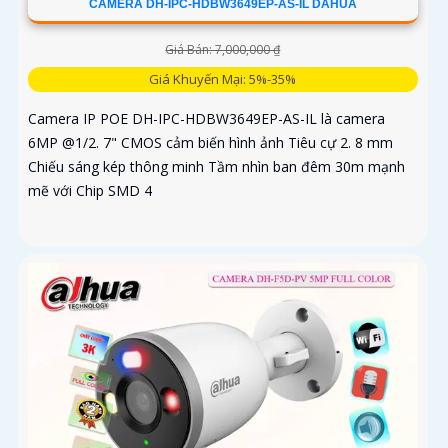
CAMERA DH-IPC-HDBW3649EP-AS-IL DAHUA
Giá Bán: 7,000,000 ₫
Giá Khuyến Mại: 5%-35%
Camera IP POE DH-IPC-HDBW3649EP-AS-IL là camera
6MP @1/2. 7" CMOS cảm biến hình ảnh Tiêu cự 2. 8 mm
Chiếu sáng kép thông minh Tầm nhìn ban đêm 30m mạnh
mẽ với Chip SMD 4