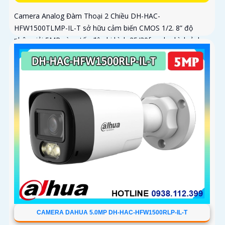
Camera Analog Đàm Thoại 2 Chiều DH-HAC-
HFW1500TLMP-IL-T sở hữu cảm biến CMOS 1/2. 8” độ
phân giải 5MP cùng tốc độ ghi hình 25/30fps cho hình ảnh
rõ ràng. Ống kính cố định 3
CAMERA DAHUA 5.0MP DH-HAC-HFW1500RLP-IL-T