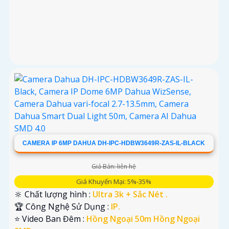
CAMERA IP 6MP DAHUA DH-IPC-HDBW3649R-ZAS-IL-BLACK
Giá Bán: liên hệ
Giá Khuyến Mại: 5%-35%
🔆 Chất lượng hình :
Ultra 3k + Sắc Nét .
🏆 Công Nghệ Sử Dụng :
IP.
⭐ Video Ban Đêm :
Hồng Ngoại 50m Hồng Ngoại