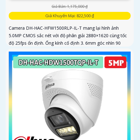
Giá Bán: 1,175,000 ₫
Giá Khuyến Mại: 822,500 ₫
Camera DH-HAC-HFW1500RLP-IL-T mang lại hình ảnh
5.0MP CMOS sắc nét với độ phân giải 2880×1620 cùng tốc
độ 25fps ổn định. Ống kính cố định 3. 6mm góc nhìn 90