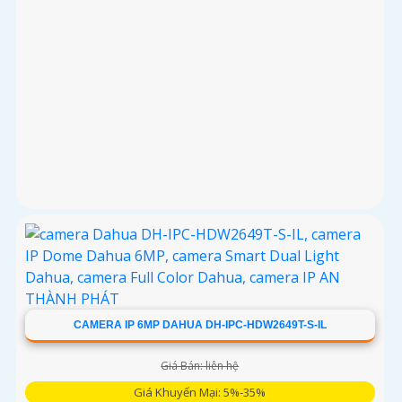
CAMERA IP 6MP DAHUA DH-IPC-HDW2649T-S-IL
Giá Bán: liên hệ
Giá Khuyến Mại: 5%-35%