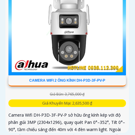
CAMERA WIFI 2 ỐNG KÍNH DH-P3D-3F-PV-P
Giá Bán: 3,765,000 ₫
Giá Khuyến Mại: 2,635,500 ₫
Camera Wifi DH-P3D-3F-PV-P sở hữu ống kính kép với độ
phân giải 3MP (2304x1296), quay quét Pan 0°–352°, Tilt 0°–
90°, tầm chiếu sáng đến 40m với 4 đèn warm light. Ngoài