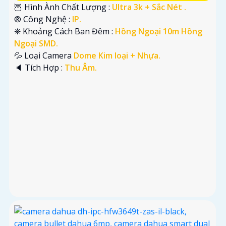
🦉 Hình Ành Chất Lượng :
Ultra 3k + Sắc Nét .
®️ Công Nghệ :
IP.
❈ Khoảng Cách Ban Đêm :
Hồng Ngoại 10m Hồng
Ngoại SMD.
💦 Loại Camera
Dome Kim loại + Nhựa.
️🔈 Tích Hợp :
Thu Âm.