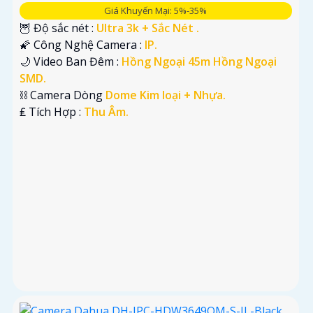
Giá Khuyến Mại: 5%-35%
🦉 Độ sắc nét :
Ultra 3k + Sắc Nét .
🌠 Công Nghệ Camera :
IP.
🌙 Video Ban Đêm :
Hồng Ngoại 45m Hồng Ngoại
SMD.
⛓ Camera Dòng
Dome Kim loại + Nhựa.
️₤ Tích Hợp :
Thu Âm.