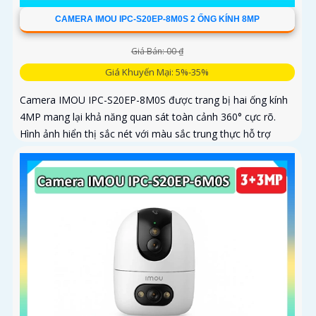
CAMERA IMOU IPC-S20EP-8M0S 2 ỐNG KÍNH 8MP
Giá Bán: 00 ₫
Giá Khuyến Mại: 5%-35%
Camera IMOU IPC-S20EP-8M0S được trang bị hai ống kính
4MP mang lại khả năng quan sát toàn cảnh 360° cực rõ.
Hình ảnh hiển thị sắc nét với màu sắc trung thực hỗ trợ
quay ngang 355° và dọc 90°