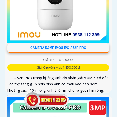
CAMERA 5.0MP IMOU IPC-A52P-PRO
Giá Bán: 1,600,000 ₫
Giá Khuyến Mại: 1,150,000 ₫
IPC-A52P-PRO trang bị ống kính độ phân giải 5.0MP, có đèn
Led trợ sáng giúp nhìn hình ảnh có màu vào ban đêm
khoảng cách 10m, ống kính 3. 6mm cho ra gốc nhìn rộng,
hỗ trợ công...