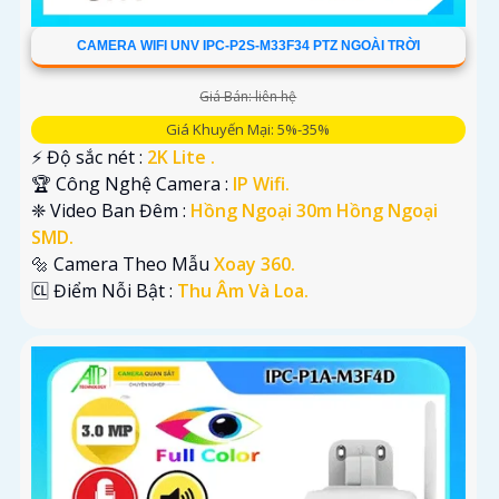
CAMERA WIFI UNV IPC-P2S-M33F34 PTZ NGOÀI TRỜI
Giá Bán: liên hệ
Giá Khuyến Mại: 5%-35%
️⚡ Độ sắc nét :
2K Lite .
🏆 Công Nghệ Camera :
IP Wifi.
❈ Video Ban Đêm :
Hồng Ngoại 30m Hồng Ngoại
SMD.
🔩 Camera Theo Mẫu
Xoay 360.
️🆑 Điểm Nỗi Bật :
Thu Âm Và Loa.