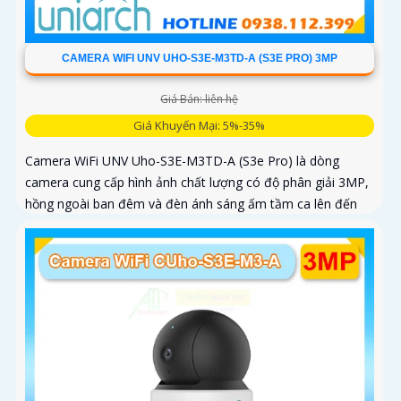
CAMERA WIFI UNV UHO-S3E-M3TD-A (S3E PRO) 3MP
Giá Bán: liên hệ
Giá Khuyến Mại: 5%-35%
Camera WiFi UNV Uho-S3E-M3TD-A (S3e Pro) là dòng
camera cung cấp hình ảnh chất lượng có độ phân giải 3MP,
hồng ngoài ban đêm và đèn ánh sáng ấm tầm ca lên đến
10m