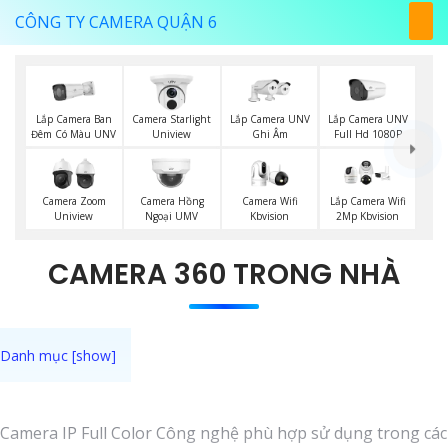
CÔNG TY CAMERA QUẬN 6
Lắp Camera Ban
Lắp Camera UNV
Lắp Camera UNV
Camera Starlight
Đêm Có Màu UNV
Ghi Âm
Full Hd 1080P
Uniview
Camera Wifi
Camera Zoom
Camera Hồng
Lắp Camera Wifi
Kbvision
Uniview
Ngoại UMV
2Mp Kbvision
CAMERA 360 TRONG NHÀ
Camera IP Full Color Công nghệ phù hợp sử dụng trong các