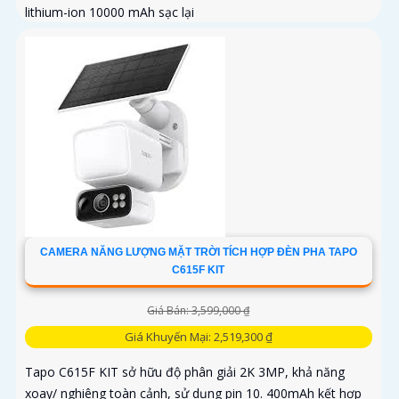
lithium-ion 10000 mAh sạc lại
CAMERA NĂNG LƯỢNG MẶT TRỜI TÍCH HỢP ĐÈN PHA TAPO
C615F KIT
Giá Bán: 3,599,000 ₫
Giá Khuyến Mại: 2,519,300 ₫
Tapo C615F KIT sở hữu độ phân giải 2K 3MP, khả năng
xoay/ nghiêng toàn cảnh, sử dụng pin 10. 400mAh kết hợp