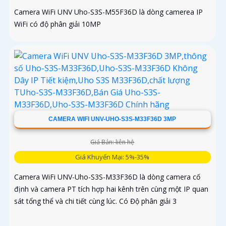
Camera WiFi UNV Uho-S3S-M55F36D là dòng camerea IP
WiFi có độ phân giải 10MP
CAMERA WIFI UNV-UHO-S3S-M33F36D 3MP
Giá Bán: liên hệ
Giá Khuyến Mại: 5%-35%
Camera WiFi UNV-Uho-S3S-M33F36D là dòng camera cố
định và camera PT tích hợp hai kênh trên cùng một IP quan
sát tổng thể và chi tiết cùng lúc. Có Độ phân giải 3