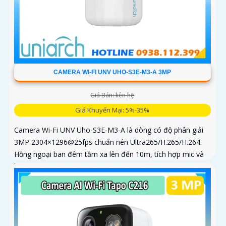
CAMERA WI-FI UNV UHO-S3E-M3-A 3MP
Giá Bán: liên hệ
Giá Khuyến Mại: 5%-35%
Camera Wi-Fi UNV Uho-S3E-M3-A là dòng có độ phân giải
3MP 2304×1296@25fps chuẩn nén Ultra265/H.265/H.264.
Hồng ngoại ban đêm tầm xa lên đến 10m, tích hợp mic và
loa trong phạm vi 3m