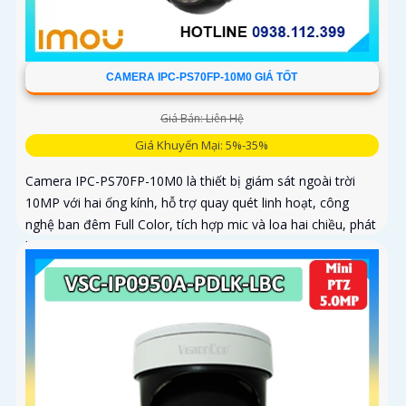
CAMERA IPC-PS70FP-10M0 GIÁ TỐT
Giá Bán: Liên Hệ
Giá Khuyến Mại: 5%-35%
Camera IPC-PS70FP-10M0 là thiết bị giám sát ngoài trời
10MP với hai ống kính, hỗ trợ quay quét linh hoạt, công
nghệ ban đêm Full Color, tích hợp mic và loa hai chiều, phát
hiện con người và phương tiện, phù hợp lắp đặt cho gia
đình, cửa hàng và văn phòng