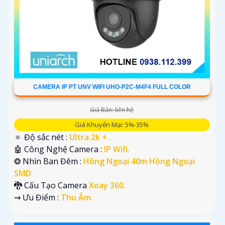
CAMERA IP PT UNV WIFI UHO-P2C-M4F4 FULL COLOR
Giá Bán: liên hệ
Giá Khuyến Mại: 5%-35%
🔅 Độ sắc nét :
Ultra 2k + .
🤖️ Công Nghệ Camera :
IP Wifi.
❂ Nhìn Ban Đêm :
Hồng Ngoại 40m Hồng Ngoại
SMD.
🐉️ Cấu Tạo Camera
Xoay 360.
️⇝ Ưu Điểm :
Thu Âm.