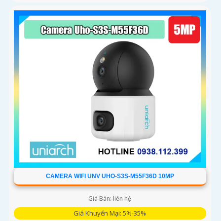
CAMERA WIFI UNV UHO-S3S-M55F36D 10MP
Giá Bán: liên hệ
Giá Khuyến Mại: 5%-35%