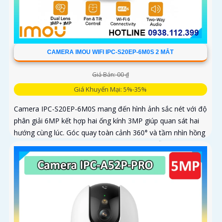
CAMERA IMOU WIFI IPC-S20EP-6M0S 2 MẮT
Giá Bán: 00 ₫
Giá Khuyến Mại: 5%-35%
Camera IPC-S20EP-6M0S mang đến hình ảnh sắc nét với độ
phân giải 6MP kết hợp hai ống kính 3MP giúp quan sát hai
hướng cùng lúc. Góc quay toàn cảnh 360° và tầm nhìn hồng
ngoại 15m cho phép ghi hình rõ nét cả ngày lẫn đêm