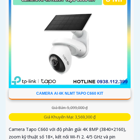
CAMERA AI 4K NLMT TAPO C660 KIT
Giá Bán: 5,099,000 ₫
Giá Khuyến Mại: 3,569,300 ₫
Camera Tapo C660 với độ phân giải 4K 8MP (3840×2160),
zoom kỹ thuật số 18×, kết nối Wi-Fi 2. 4/5 GHz và pin