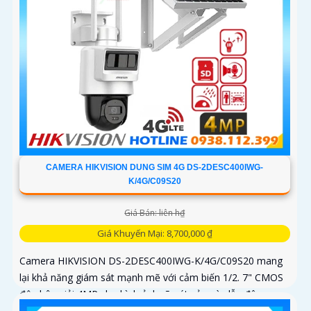
CAMERA HIKVISION DUNG SIM 4G DS-2DESC400IWG-
K/4G/C09S20
Giá Bán: liên h₫
Giá Khuyến Mại: 8,700,000 ₫
Camera HIKVISION DS-2DESC400IWG-K/4G/C09S20 mang
lại khả năng giám sát mạnh mẽ với cảm biến 1/2. 7" CMOS
độ phân giải 4MP cho hình ảnh rõ nét cả ngày lẫn đêm