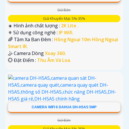
Giá Bán:
Giá Khuyến Mại: 5%-35%
☀️ Hình ảnh chất lượng :
2K Lite .
⚜️ Sử dụng công nghệ :
IP Wifi.
🌈 Tầm Xa Ban Đêm :
Hồng Ngoại 10m Hồng Ngoại
Smart IR.
🤹 Camera Dòng
Xoay 360.
️💮 Đặt Điểm :
Thu Âm Và Loa.
CAMERA WIFI 6 DAHUA DH-H5AS 5MP
Giá Bán:
Giá Khuyến Mại: 5%-35%