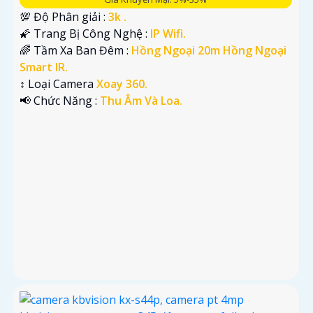
💯 Độ Phân giải :
3k .
🌠 Trang Bị Công Nghệ :
IP Wifi.
🌈 Tầm Xa Ban Đêm :
Hồng Ngoại 20m Hồng Ngoại
Smart IR.
↕️ Loại Camera
Xoay 360.
️📢 Chức Năng :
Thu Âm Và Loa.