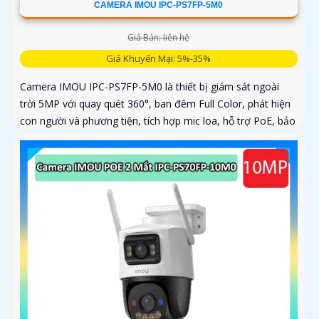
CAMERA IMOU IPC-PS7FP-5M0
Giá Bán: liên hệ
Giá Khuyến Mại: 5%-35%
Camera IMOU IPC-PS7FP-5M0 là thiết bị giám sát ngoài
trời 5MP với quay quét 360°, ban đêm Full Color, phát hiện
con người và phương tiện, tích hợp mic loa, hỗ trợ PoE, bảo
vệ an ninh toàn diện