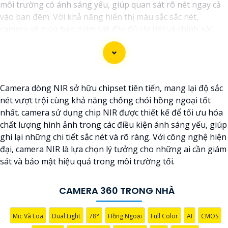
môi trường có ánh sáng yếu, giúp quan sát rõ nét ngay cả
vào ban đêm. Với khả năng hiển thị màu sắc sắc nét,
camera sẽ giúp bạn giám sát đầy đủ chi tiết và chính xác
mọi hoạt động xung quanh, hình ảnh có màu ban đêm như
ban ngày.
Camera dòng NIR sở hữu chipset tiên tiến, mang lại độ sắc
nét vượt trội cùng khả năng chống chói hồng ngoại tốt
nhất. camera sử dụng chip NIR được thiết kế để tối ưu hóa
chất lượng hình ảnh trong các điều kiện ánh sáng yếu, giúp
ghi lại những chi tiết sắc nét và rõ ràng. Với công nghệ hiện
đại, camera NIR là lựa chọn lý tưởng cho những ai cần giám
sát và bảo mật hiệu quả trong môi trường tối.
'
CAMERA 360 TRONG NHÀ
Mic Và Loa
Dual Light
78°
Hồng Ngoại
Full Color
AI
CMOS