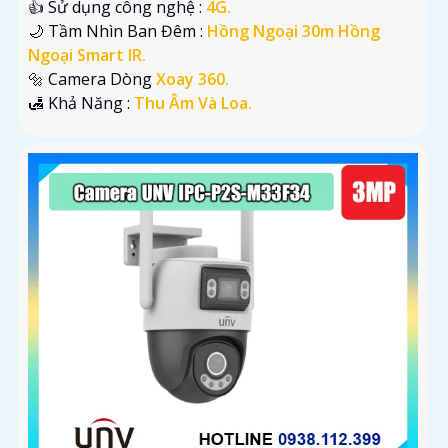
👍 Sử dụng công nghệ :
4G.
🌙 Tầm Nhìn Ban Đêm :
Hồng Ngoại 30m Hồng
Ngoại Smart IR.
🔩 Camera Dòng
Xoay 360.
️🛃 Khả Năng :
Thu Âm Và Loa.