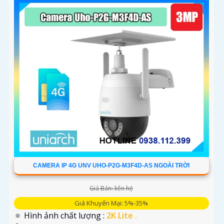
CAMERA IP 4G UNV UHO-P2G-M3F4D-AS NGOÀI TRỜI
Giá Bán: liên hệ
Giá Khuyến Mại: 5%-35%
🔅 Hình ảnh chất lượng :
2K Lite .