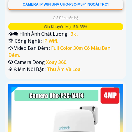
CAMERA IP WIFI UNV UHO-P3C-M5F4 NGOÀI TRỜI
Giá Bán: liên hệ
Giá Khuyến Mại: 5%-35%
👁️‍🗨 Hình Ành Chất Lượng :
3k .
🏆 Công Nghệ :
IP Wifi.
💡 Video Ban Đêm :
Full Color 30m Có Màu Ban
Ðêm.
🎲 Camera Dòng
Xoay 360.
️💎 Điểm Nỗi Bật :
Thu Âm Và Loa.