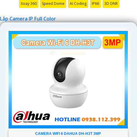
Xoay 360
Speed Dome
AI Coding
IP66
3D DNR
Lắp Camera IP Full Color
CAMERA WIFI 6 DAHUA DH-H3T 3MP