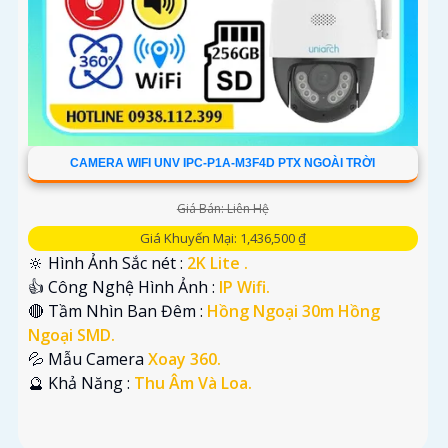
CAMERA WIFI UNV IPC-P1A-M3F4D PTX NGOÀI TRỜI
Giá Bán: Liên Hệ
Giá Khuyến Mại: 1,436,500 ₫
🔆 Hình Ảnh Sắc nét :
2K Lite .
👍 Công Nghệ Hình Ảnh :
IP Wifi.
🔴 Tầm Nhìn Ban Đêm :
Hồng Ngoại 30m Hồng
Ngoại SMD.
💦 Mẫu Camera
Xoay 360.
️🔮 Khả Năng :
Thu Âm Và Loa.