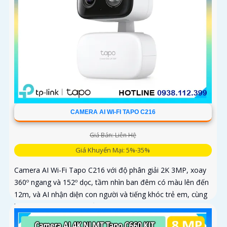
CAMERA AI WI-FI TAPO C216
Giá Bán: Liên Hệ
Giá Khuyến Mại: 5%-35%
Camera AI Wi-Fi Tapo C216 với độ phân giải 2K 3MP, xoay
360º ngang và 152º dọc, tầm nhìn ban đêm có màu lên đến
12m, và AI nhận diện con người và tiếng khóc trẻ em, cùng
khả năng theo dõi chuyển động tự động