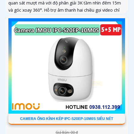
quan sát mượt mà với độ phân giải 3K tầm nhìn đêm 15m
và góc xoay 360°. Hỗ trợ âm thanh hai chiều gọi video chỉ
với một chạm và lưu trữ thẻ nhớ tới 256GB
CAMERA ỐNG KÍNH KÉP IPC-S20EP-10M0S SIÊU NÉT
Giá Bán: 00 ₫