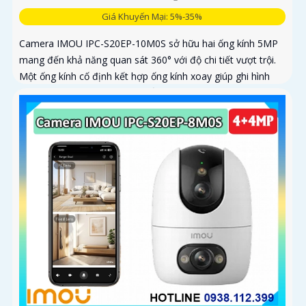
Giá Khuyến Mại: 5%-35%
Camera IMOU IPC-S20EP-10M0S sở hữu hai ống kính 5MP
mang đến khả năng quan sát 360° với độ chi tiết vượt trội.
Một ống kính cố định kết hợp ống kính xoay giúp ghi hình
toàn diện mà không bỏ sót điểm mù