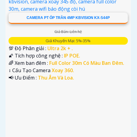
CAMERA PT ỐP TRẦN 4MP KBVISION KX-S44P
Giá Bán: Liên hệ
Giá Khuyến Mại: 5%-35%
💯 Độ Phân giải :
Ultra 2k + .
🌠 Tích hợp công nghệ :
IP POE.
🌈 Xem ban đêm :
Full Color 30m Có Màu Ban Ðêm.
↕️ Cấu Tạo Camera
Xoay 360.
️📢 Ưu Điểm :
Thu Âm Và Loa.