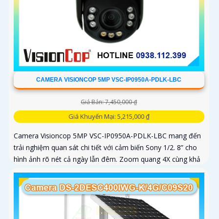
CAMERA VISIONCOP 5MP VSC-IP0950A-PDLK-LBC
Giá Bán: 7,450,000 ₫
Giá Khuyến Mại: 5,215,000 ₫
Camera Visioncop 5MP VSC-IP0950A-PDLK-LBC mang đến
trải nghiệm quan sát chi tiết với cảm biến Sony 1/2. 8” cho
hình ảnh rõ nét cả ngày lẫn đêm. Zoom quang 4X cùng khả
năng xoay...