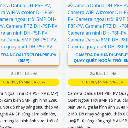
ERA NGOÀI TRỜI DH-P5F-PV
CAMERA DAHUA DH-P8F-P
(5MP)
QUAY QUÉT NGOÀI TRỜI 8
Giá Bán: Liên Hệ
Giá Bán: Liên Hệ
Giá Khuyến Mại: 5%-35%
Giá Khuyến Mại: 5%-35%
a Ngoài Trời DH-P5F-PV (5MP)
Camera Dahua DH-P8F-PV Qua
 bị cảm biến 5MP, ghi hình 2880
Quét Ngoài Trời 8MP sở hữu c
. Với độ nhạy sáng siêu thấp và
biến 8MP, ghi lại hình ảnh 3840 
nghệ AI-ISP cùng cảm biến lớn,
2160. Độ nhạy sáng siêu thấp 0.
a mang lại hình ảnh vượt trội cả
lux@F1.0 cùng công nghệ AI-ISP
lẫn đêm
cảm biến lớn...