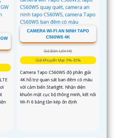
CAMERA WI-FI AN NINH TAPO
C560WS 4K
1GW
Giá Bán: Liên Hệ
Giá Khuyến Mại: 5%-35%
Camera Tapo C560WS độ phân giải
 LTE
4K hỗ trợ quan sát ban đêm có màu
ơi
với cảm biến Starlight. Nhận diện
át
khuôn mặt cục bộ thông minh, kết nối
iện
Wi-Fi 6 băng tần kép ổn định