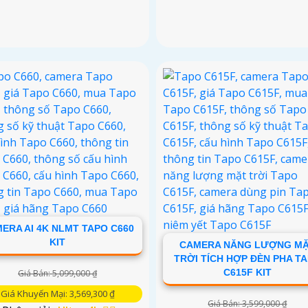
ERA AI 4K NLMT TAPO C660
KIT
CAMERA NĂNG LƯỢNG M
TRỜI TÍCH HỢP ĐÈN PHA T
C615F KIT
Giá Bán: 5,099,000 ₫
Giá Khuyến Mại: 3,569,300 ₫
Giá Bán: 3,599,000 ₫