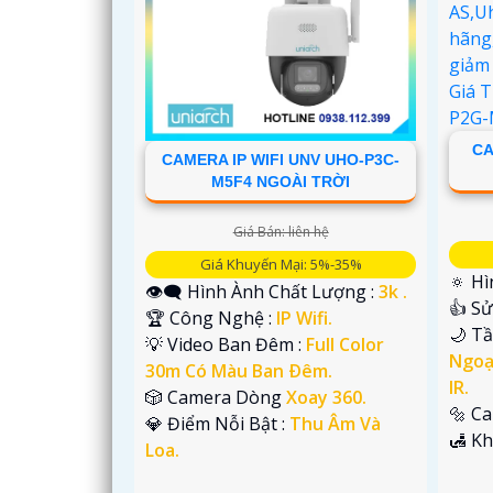
'
CA
CAMERA IP WIFI UNV UHO-P3C-
M5F4 NGOÀI TRỜI
Giá Bán: liên hệ
Giá Khuyến Mại: 5%-35%
🔅 Hì
👁️‍🗨 Hình Ành Chất Lượng :
3k .
👍 S
🏆 Công Nghệ :
IP Wifi.
🌙 T
💡 Video Ban Đêm :
Full Color
Ngoạ
30m Có Màu Ban Ðêm.
IR.
🎲 Camera Dòng
Xoay 360.
🔩 C
️💎 Điểm Nỗi Bật :
Thu Âm Và
️🛃 K
Loa.