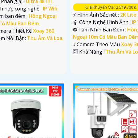
Phân giải :
Ultra 4k 👍🏾 .
Giá Khuyến Mại: 2,519,300 ₫
ch hợp công nghệ :
IP Wifi.
️⚡ Hình Ảnh Sắc nét :
2K Lite 
em ban đêm :
Hồng Ngoại
🤖️ Công Nghệ Hình Ảnh :
IP 
Có Màu Ban Ðêm.
❂ Tầm Nhìn Ban Đêm :
Hồn
mera Thiết Kế
Xoay 360.
Ngoại 10m Có Màu Ban Ðêm
ểm Nỗi Bật :
Thu Âm Và Loa.
↕️ Camera Theo Mẫu
Xoay 3
️🆑 Khả Năng :
Thu Âm Và Lo