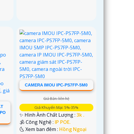
CAMERA IMOU IPC-PS7FP-5M0
Giá Bán: liên hệ
ẶT
Giá Khuyến Mại: 5%-35%
APO
✨ Hình Ành Chất Lượng :
3k .
🕉️ Công Nghệ :
IP POE.
🌜 Xem ban đêm :
Hồng Ngoại