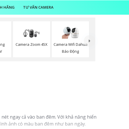
NH HÃNG
TƯ VẤN CAMERA
ồng
Camera Zoom 45X
Camera Wifi Dahua
V
Báo Động
 nét ngay cả vào ban đêm. Với khả năng hiển
, hình ảnh có màu ban đêm như ban ngày.