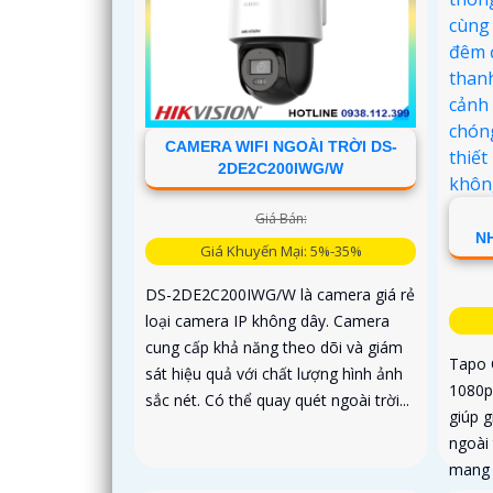
CAMERA WIFI NGOÀI TRỜI DS-
2DE2C200IWG/W
Giá Bán:
N
Giá Khuyến Mại: 5%-35%
DS-2DE2C200IWG/W là camera giá rẻ
loại camera IP không dây. Camera
cung cấp khả năng theo dõi và giám
Tapo 
sát hiệu quả với chất lượng hình ảnh
1080p
sắc nét. Có thể quay quét ngoài trời...
giúp g
ngoài 
mang 