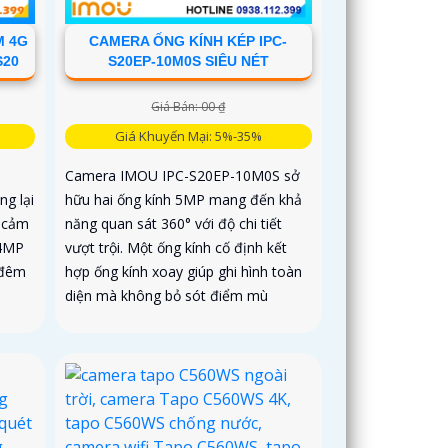
M 4G
CAMERA ỐNG KÍNH KÉP IPC-
S20
S20EP-10M0S SIÊU NÉT
Giá Bán: 00 ₫
Giá Khuyến Mại: 5%-35%
Camera IMOU IPC-S20EP-10M0S sở
g lại
hữu hai ống kính 5MP mang đến khả
 cảm
năng quan sát 360° với độ chi tiết
 4MP
vượt trội. Một ống kính cố định kết
 đêm
hợp ống kính xoay giúp ghi hình toàn
diện mà không bỏ sót điểm mù