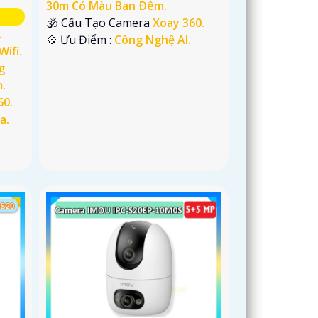
30m Có Màu Ban Ðêm.
🕉️ Cấu Tạo Camera
Xoay 360.
.
️💠 Ưu Điểm :
Công Nghệ AI.
Wifi.
g
.
60.
a.