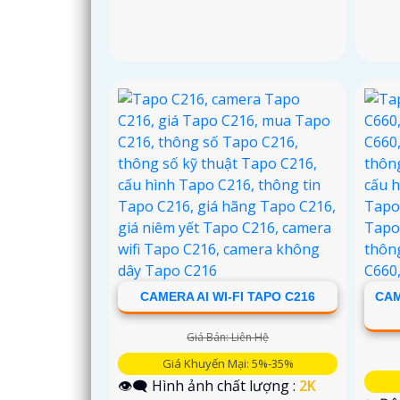
CAMERA AI WI-FI TAPO C216
CAM
Giá Bán: Liên Hệ
Giá Khuyến Mại: 5%-35%
👁️‍🗨 Hình ảnh chất lượng :
2K