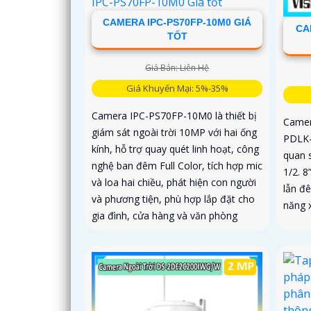
CAMERA IPC-PS70FP-10M0 GIÁ
CA
TỐT
Giá Bán: Liên Hệ
Giá Khuyến Mại: 5%-35%
Camera IPC-PS70FP-10M0 là thiết bị
Camer
giám sát ngoài trời 10MP với hai ống
PDLK-
kính, hỗ trợ quay quét linh hoạt, công
quan s
nghệ ban đêm Full Color, tích hợp mic
1/2. 8
và loa hai chiều, phát hiện con người
lẫn đ
và phương tiện, phù hợp lắp đặt cho
năng x
gia đình, cửa hàng và văn phòng