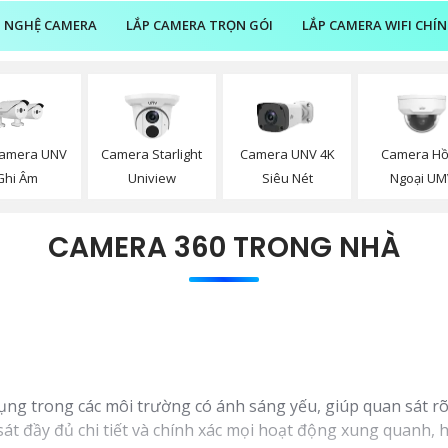
 NGHỆ CAMERA
LẮP CAMERA TRỌN GÓI
LẮP CAMERA WIFI CHÍ
Camera UNV
Camera Starlight
Camera UNV 4K
Camera H
Ghi Âm
Uniview
Siêu Nét
Ngoại UM
CAMERA 360 TRONG NHÀ
ng trong các môi trường có ánh sáng yếu, giúp quan sát rõ
 sát đầy đủ chi tiết và chính xác mọi hoạt động xung quanh