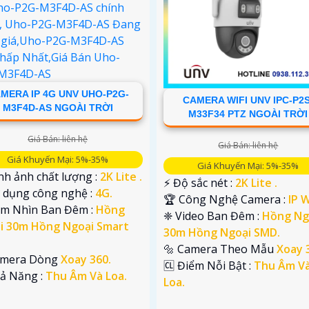
MERA IP 4G UNV UHO-P2G-
CAMERA WIFI UNV IPC-P2S
M3F4D-AS NGOÀI TRỜI
M33F34 PTZ NGOÀI TRỜI
Giá Bán: liên hệ
Giá Bán: liên hệ
Giá Khuyến Mại: 5%-35%
Giá Khuyến Mại: 5%-35%
nh ảnh chất lượng :
2K Lite .
️⚡ Độ sắc nét :
2K Lite .
ử dụng công nghệ :
4G.
🏆 Công Nghệ Camera :
IP W
ầm Nhìn Ban Đêm :
Hồng
❈ Video Ban Đêm :
Hồng Ng
i 30m Hồng Ngoại Smart
30m Hồng Ngoại SMD.
🔩 Camera Theo Mẫu
Xoay 
amera Dòng
Xoay 360.
️🆑 Điểm Nỗi Bật :
Thu Âm V
hả Năng :
Thu Âm Và Loa.
Loa.