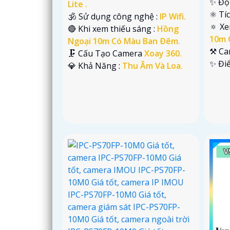
✨ Độ 
Lite .
⚛️ Tí
🕉️ Sử dụng công nghệ :
IP Wifi.
🔅 X
🔴 Khi xem thiếu sáng :
Hồng
10m 
Ngoại 10m Có Màu Ban Ðêm.
⚒ Ca
🗜️ Cấu Tạo Camera
Xoay 360.
️✨ Đi
️💎 Khả Năng :
Thu Âm Và Loa.