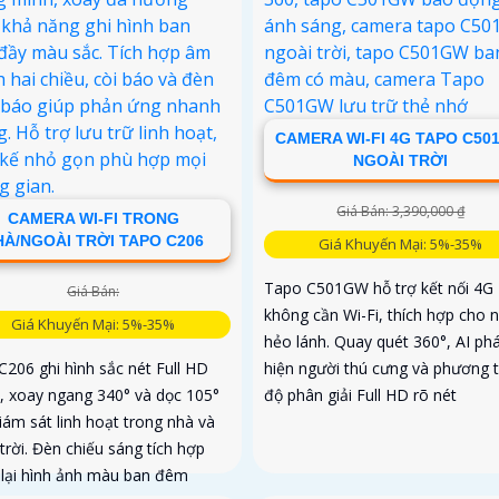
CAMERA WI-FI 4G TAPO C50
NGOÀI TRỜI
Giá Bán: 3,390,000 ₫
CAMERA WI-FI TRONG
HÀ/NGOÀI TRỜI TAPO C206
Giá Khuyến Mại: 5%-35%
Tapo C501GW hỗ trợ kết nối 4G
Giá Bán:
không cần Wi-Fi, thích hợp cho n
Giá Khuyến Mại: 5%-35%
hẻo lánh. Quay quét 360°, AI ph
C206 ghi hình sắc nét Full HD
hiện người thú cưng và phương t
, xoay ngang 340° và dọc 105°
độ phân giải Full HD rõ nét
iám sát linh hoạt trong nhà và
trời. Đèn chiếu sáng tích hợp
lại hình ảnh màu ban đêm