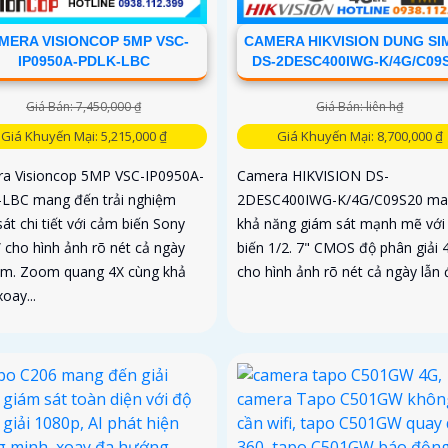
MERA VISIONCOP 5MP VSC-
CAMERA HIKVISION DUNG SI
IP0950A-PDLK-LBC
DS-2DESC400IWG-K/4G/C09
Giá Bán: 7,450,000 ₫
Giá Bán: liên h₫
Giá Khuyến Mại: 5,215,000 ₫
Giá Khuyến Mại: 8,700,000 ₫
a Visioncop 5MP VSC-IP0950A-
Camera HIKVISION DS-
LBC mang đến trải nghiệm
2DESC400IWG-K/4G/C09S20 man
át chi tiết với cảm biến Sony
khả năng giám sát mạnh mẽ với
” cho hình ảnh rõ nét cả ngày
biến 1/2. 7" CMOS độ phân giải
êm. Zoom quang 4X cùng khả
cho hình ảnh rõ nét cả ngày lẫn
oay...