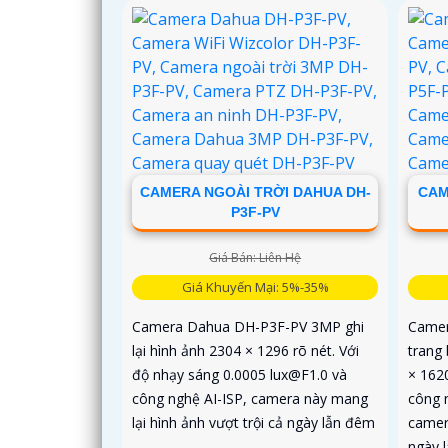
CAMERA NGOÀI TRỜI DAHUA DH-
CAM
P3F-PV
Giá Bán: Liên Hệ
Giá Khuyến Mại: 5%-35%
Camera Dahua DH-P3F-PV 3MP ghi
Camer
lại hình ảnh 2304 × 1296 rõ nét. Với
trang
độ nhạy sáng 0.0005 lux@F1.0 và
× 1620
công nghệ AI-ISP, camera này mang
công 
lại hình ảnh vượt trội cả ngày lẫn đêm
camer
ngày 