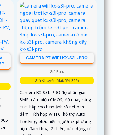
V
CAMERA PT WIFI KX-S3L-PRO
MP
Giá Bán:
Giá Khuyến Mại: 5%-35%
Camera KX-S3L-PRO độ phân giải
y
3MP, cảm biến CMOS, độ nhạy sáng
ảm
cực thấp cho hình ảnh rõ nét ban
×
đêm. Tích hợp WiFi 6, hỗ trợ Auto
0005
Tracking, phát hiện người và phương
 và
tiện, đàm thoại 2 chiều, báo động còi