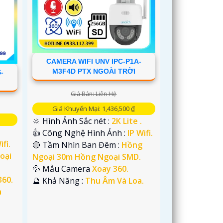
CAMERA WIFI UNV IPC-P1A-
M3F4D PTX NGOÀI TRỜI
-
Giá Bán: Liên Hệ
Giá Khuyến Mại: 1,436,500 ₫
🔆 Hình Ảnh Sắc nét :
2K Lite .
👍 Công Nghệ Hình Ảnh :
IP Wifi.
ifi.
🔴 Tầm Nhìn Ban Đêm :
Hồng
oại
Ngoại 30m Hồng Ngoại SMD.
💦 Mẫu Camera
Xoay 360.
360.
️🔮 Khả Năng :
Thu Âm Và Loa.
à