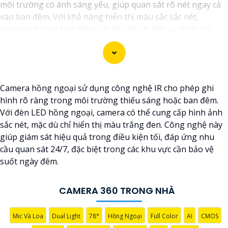
môi trường có ánh sáng yếu, giúp quan sát rõ nét ngay cả
vào ban đêm. Với khả năng hiển thị màu sắc sắc nét,
camera sẽ giúp bạn giám sát đầy đủ chi tiết và chính xác
mọi hoạt động xung quanh, hình ảnh có màu ban đêm như
ban ngày.
Camera hồng ngoại sử dụng công nghệ IR cho phép ghi
hình rõ ràng trong môi trường thiếu sáng hoặc ban đêm.
Với đèn LED hồng ngoại, camera có thể cung cấp hình ảnh
sắc nét, mặc dù chỉ hiển thị màu trắng đen. Công nghệ này
giúp giám sát hiệu quả trong điều kiện tối, đáp ứng nhu
cầu quan sát 24/7, đặc biệt trong các khu vực cần bảo vệ
suốt ngày đêm.
'
CAMERA 360 TRONG NHÀ
Mic Và Loa
Dual Light
78°
Hồng Ngoại
Full Color
AI
CMOS