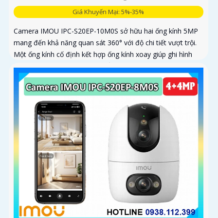
Giá Khuyến Mại: 5%-35%
Camera IMOU IPC-S20EP-10M0S sở hữu hai ống kính 5MP
mang đến khả năng quan sát 360° với độ chi tiết vượt trội.
Một ống kính cố định kết hợp ống kính xoay giúp ghi hình
toàn diện mà không bỏ sót điểm mù