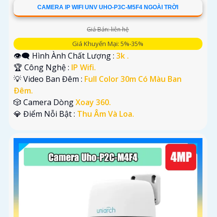
CAMERA IP WIFI UNV UHO-P3C-M5F4 NGOÀI TRỜI
Giá Bán: liên hệ
Giá Khuyến Mại: 5%-35%
👁️‍🗨 Hình Ành Chất Lượng :
3k .
🏆 Công Nghệ :
IP Wifi.
💡 Video Ban Đêm :
Full Color 30m Có Màu Ban
Ðêm.
🎲 Camera Dòng
Xoay 360.
️💎 Điểm Nỗi Bật :
Thu Âm Và Loa.