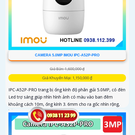
CAMERA 5.0MP IMOU IPC-A52P-PRO
Giá Bán: 1,600,000 ₫
Giá Khuyến Mại: 1,150,000 ₫
IPC-A52P-PRO trang bị ống kính độ phân giải 5.0MP, có đèn
Led trợ sáng giúp nhìn hình ảnh có màu vào ban đêm
khoảng cách 10m, ống kính 3. 6mm cho ra gốc nhìn rộng,
hỗ trợ công...