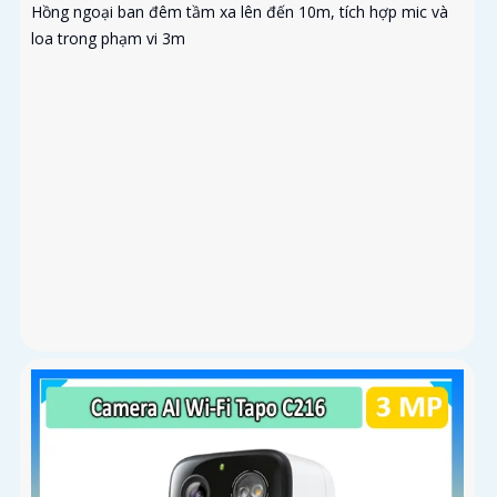
CAMERA WI-FI UNV UHO-S3E-M3-A 3MP
Giá Bán: liên hệ
Giá Khuyến Mại: 5%-35%
Camera Wi-Fi UNV Uho-S3E-M3-A là dòng có độ phân giải
3MP 2304×1296@25fps chuẩn nén Ultra265/H.265/H.264.
Hồng ngoại ban đêm tầm xa lên đến 10m, tích hợp mic và
loa trong phạm vi 3m