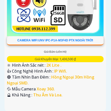
CAMERA WIFI UNV IPC-P1A-M3F4D PTX NGOÀI TRỜI
Giá Bán: Liên Hệ
Giá Khuyến Mại: 1,436,500 ₫
🔆 Hình Ảnh Sắc nét :
2K Lite .
👍 Công Nghệ Hình Ảnh :
IP Wifi.
🔴 Tầm Nhìn Ban Đêm :
Hồng Ngoại 30m Hồng
Ngoại SMD.
💦 Mẫu Camera
Xoay 360.
️🔮 Khả Năng :
Thu Âm Và Loa.