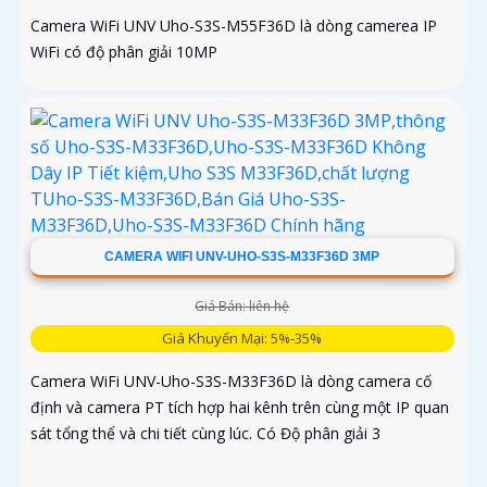
Camera WiFi UNV Uho-S3S-M55F36D là dòng camerea IP
WiFi có độ phân giải 10MP
CAMERA WIFI UNV-UHO-S3S-M33F36D 3MP
Giá Bán: liên hệ
Giá Khuyến Mại: 5%-35%
Camera WiFi UNV-Uho-S3S-M33F36D là dòng camera cố
định và camera PT tích hợp hai kênh trên cùng một IP quan
sát tổng thể và chi tiết cùng lúc. Có Độ phân giải 3