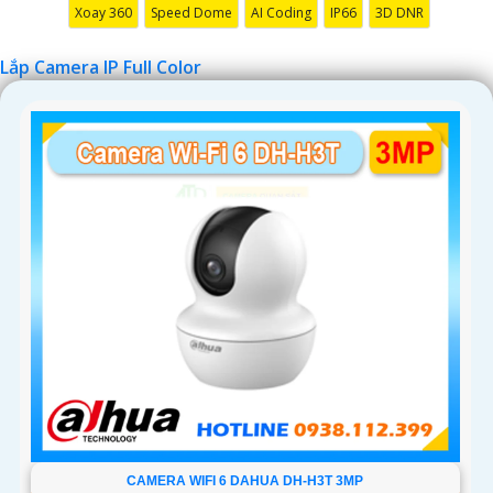
Xoay 360
Speed Dome
AI Coding
IP66
3D DNR
Lắp Camera IP Full Color
CAMERA WIFI 6 DAHUA DH-H3T 3MP