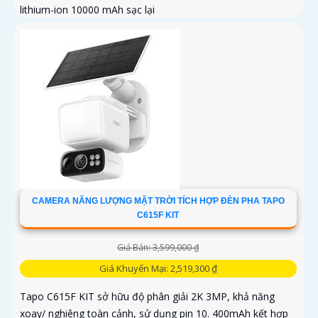
lithium-ion 10000 mAh sạc lại
CAMERA NĂNG LƯỢNG MẶT TRỜI TÍCH HỢP ĐÈN PHA TAPO
C615F KIT
Giá Bán: 3,599,000 ₫
Giá Khuyến Mại: 2,519,300 ₫
Tapo C615F KIT sở hữu độ phân giải 2K 3MP, khả năng
xoay/ nghiêng toàn cảnh, sử dụng pin 10. 400mAh kết hợp