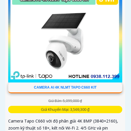
CAMERA AI 4K NLMT TAPO C660 KIT
Giá Bán: 5,099,000 ₫
Giá Khuyến Mại: 3,569,300 ₫
Camera Tapo C660 với độ phân giải 4K 8MP (3840×2160),
zoom kỹ thuật số 18×, kết nối Wi-Fi 2. 4/5 GHz và pin