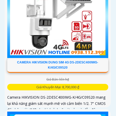
CAMERA HIKVISION DUNG SIM 4G DS-2DESC400IWG-
K/4G/C09S20
Giá Bán: liên h₫
Giá Khuyến Mại: 8,700,000 ₫
Camera HIKVISION DS-2DESC400IWG-K/4G/C09S20 mang
lại khả năng giám sát mạnh mẽ với cảm biến 1/2. 7" CMOS
độ phân giải 4MP cho hình ảnh rõ nét cả ngày lẫn đêm