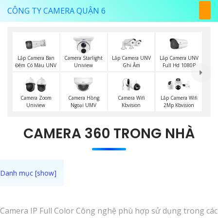
CÔNG TY CAMERA QUẬN 6
Lắp Camera Ban
Lắp Camera UNV
Lắp Camera UNV
Camera Starlight
Đêm Có Màu UNV
Ghi Âm
Full Hd 1080P
Uniview
Camera Wifi
Camera Zoom
Camera Hồng
Lắp Camera Wifi
Kbvision
Uniview
Ngoại UMV
2Mp Kbvision
CAMERA 360 TRONG NHÀ
Camera IP Full Color Công nghệ phù hợp sử dụng trong các