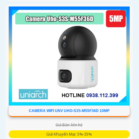
CAMERA WIFI UNV UHO-S3S-M55F36D 10MP
Giá Bán: liên hệ
Giá Khuyến Mại: 5%-35%