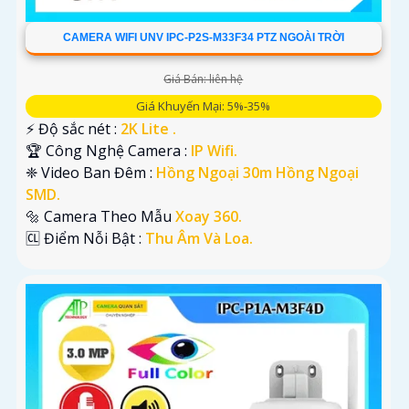
CAMERA WIFI UNV IPC-P2S-M33F34 PTZ NGOÀI TRỜI
Giá Bán: liên hệ
Giá Khuyến Mại: 5%-35%
️⚡ Độ sắc nét :
2K Lite .
🏆 Công Nghệ Camera :
IP Wifi.
❈ Video Ban Đêm :
Hồng Ngoại 30m Hồng Ngoại
SMD.
🔩 Camera Theo Mẫu
Xoay 360.
️🆑 Điểm Nỗi Bật :
Thu Âm Và Loa.