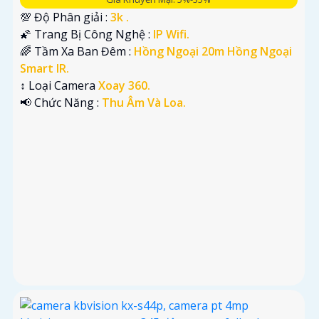
💯 Độ Phân giải :
3k .
🌠 Trang Bị Công Nghệ :
IP Wifi.
🌈 Tầm Xa Ban Đêm :
Hồng Ngoại 20m Hồng Ngoại
Smart IR.
↕️ Loại Camera
Xoay 360.
️📢 Chức Năng :
Thu Âm Và Loa.