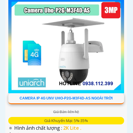
CAMERA IP 4G UNV UHO-P2G-M3F4D-AS NGOÀI TRỜI
Giá Bán: liên hệ
Giá Khuyến Mại: 5%-35%
🔅 Hình ảnh chất lượng :
2K Lite .