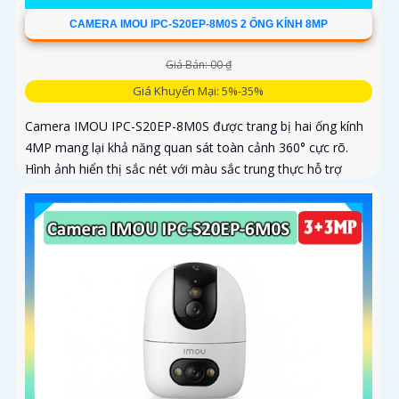
CAMERA IMOU IPC-S20EP-8M0S 2 ỐNG KÍNH 8MP
Giá Bán: 00 ₫
Giá Khuyến Mại: 5%-35%
Camera IMOU IPC-S20EP-8M0S được trang bị hai ống kính
4MP mang lại khả năng quan sát toàn cảnh 360° cực rõ.
Hình ảnh hiển thị sắc nét với màu sắc trung thực hỗ trợ
quay ngang 355° và dọc 90°