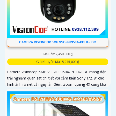
CAMERA VISIONCOP 5MP VSC-IP0950A-PDLK-LBC
Giá Bán: 7,450,000 ₫
Giá Khuyến Mại: 5,215,000 ₫
Camera Visioncop 5MP VSC-IP0950A-PDLK-LBC mang đến
trải nghiệm quan sát chi tiết với cảm biến Sony 1/2. 8” cho
hình ảnh rõ nét cả ngày lẫn đêm. Zoom quang 4X cùng khả
năng xoay...