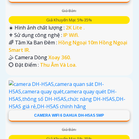
Giá Bán:
Giá Khuyến Mại: 5%-35%
☀️ Hình ảnh chất lượng :
2K Lite .
⚜️ Sử dụng công nghệ :
IP Wifi.
🌈 Tầm Xa Ban Đêm :
Hồng Ngoại 10m Hồng Ngoại
Smart IR.
🤹 Camera Dòng
Xoay 360.
️💮 Đặt Điểm :
Thu Âm Và Loa.
CAMERA WIFI 6 DAHUA DH-H5AS 5MP
Giá Bán:
Giá Khuyến Mại: 5%-35%