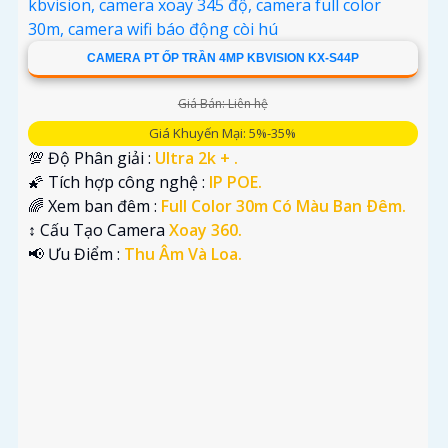
CAMERA PT ỐP TRẦN 4MP KBVISION KX-S44P
Giá Bán: Liên hệ
Giá Khuyến Mại: 5%-35%
💯 Độ Phân giải :
Ultra 2k + .
🌠 Tích hợp công nghệ :
IP POE.
🌈 Xem ban đêm :
Full Color 30m Có Màu Ban Ðêm.
↕️ Cấu Tạo Camera
Xoay 360.
️📢 Ưu Điểm :
Thu Âm Và Loa.