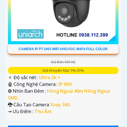
CAMERA IP PT UNV WIFI UHO-P2C-M4F4 FULL COLOR
Giá Bán: liên hệ
Giá Khuyến Mại: 5%-35%
🔅 Độ sắc nét :
Ultra 2k + .
🤖️ Công Nghệ Camera :
IP Wifi.
❂ Nhìn Ban Đêm :
Hồng Ngoại 40m Hồng Ngoại
SMD.
🐉️ Cấu Tạo Camera
Xoay 360.
️⇝ Ưu Điểm :
Thu Âm.