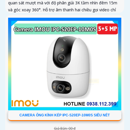
quan sát mượt mà với độ phân giải 3K tầm nhìn đêm 15m
và góc xoay 360°. Hỗ trợ âm thanh hai chiều gọi video chỉ
với một chạm và lưu trữ thẻ nhớ tới 256GB
CAMERA ỐNG KÍNH KÉP IPC-S20EP-10M0S SIÊU NÉT
Giá Bán: 00 ₫