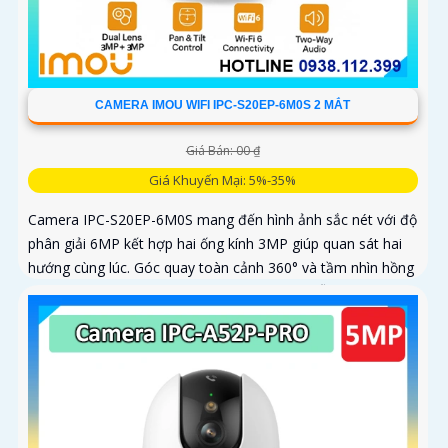
CAMERA IMOU WIFI IPC-S20EP-6M0S 2 MẮT
Giá Bán: 00 ₫
Giá Khuyến Mại: 5%-35%
Camera IPC-S20EP-6M0S mang đến hình ảnh sắc nét với độ
phân giải 6MP kết hợp hai ống kính 3MP giúp quan sát hai
hướng cùng lúc. Góc quay toàn cảnh 360° và tầm nhìn hồng
ngoại 15m cho phép ghi hình rõ nét cả ngày lẫn đêm