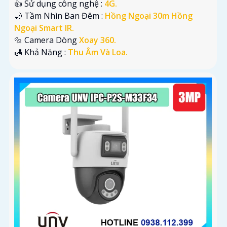
👍 Sử dụng công nghệ :
4G.
🌙 Tầm Nhìn Ban Đêm :
Hồng Ngoại 30m Hồng
Ngoại Smart IR.
🔩 Camera Dòng
Xoay 360.
️🛃 Khả Năng :
Thu Âm Và Loa.