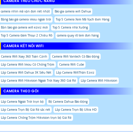
CAMERA THEO CHỨC NĂNG
camera nhìn mã vận đơn nét nhất
Báo gia camera wifi Dahua
Bảng báo giá camera imou ngoài trời
Top 5 Camera Xem Mã Vạch Đơn Hàng
Bản báo giá camera wifi ezviz mới
Top 5 Camera nhà Xưởng
Top 5 Camera Đàm Thoại 2 Chiều Rõ
camera quay rõ tem đơn hàng
CAMERA KẾT NỐI WIFI
Camera Wifi Xoay 360 Toàn Cảnh
Camera Wifi Vantech Có Báo Động
Lắp Camera Wifi Imou Có Chống Trộm
Camera Wifi Cube
Lắp Camera Wifi Dahua 3K Siêu Nét
Lắp Camera WifiThân Ezviz
Lắp Camera Wifi Hikvision Ngoài Trời Xoay 360 Giá Rẻ
Lắp Camera Wifi Hikvision
CAMERA THEO GÓI
Lắp Camera Ngoài Trời trọn bộ
Bộ Camera Dahua Báo Động
Lắp Camera Trọn Bộ Giá Rẻ sắc nét
Lắp Camera Trọn Bộ Ultra HD
Lắp Camera Chống Trộm Hikvision trọn bộ Giá Rẻ