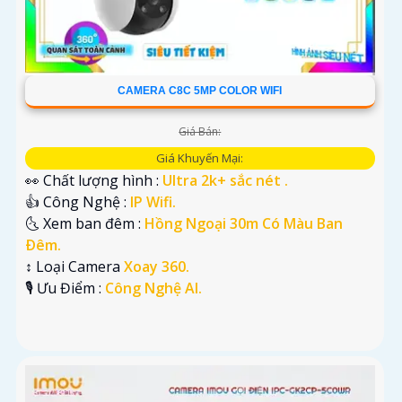
CAMERA C8C 5MP COLOR WIFI
Giá Bán:
Giá Khuyến Mại:
👀 Chất lượng hình :
Ultra 2k+ sắc nét .
👍 Công Nghệ :
IP Wifi.
🌜 Xem ban đêm :
Hồng Ngoại 30m Có Màu Ban
Ðêm.
↕️ Loại Camera
Xoay 360.
️🎙 Ưu Điểm :
Công Nghệ AI.