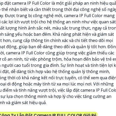
p đặt camera IP Full Color là một giải pháp an ninh hiệu quả
ó thể nhận biết và cần thiết trong thời đại công nghệ số ngà
ay. Được trang bị công nghệ mới, camera IP Full Color mang
i các lợi ích vượt trội cho hệ thống an ninh như việc quan sát
hất lượng hình ảnh sắc nét, màu sắc trung thực, ngay cả tro
nh sáng yếu hoặc ban đêm. Khả năng phát hiện và giám sát
t hơn, cung cấp thông tin chính xác và chi tiết theo dõi mọi
oạt động, giúp bạn dễ dàng theo dõi và quản lý tốt hơn. Đồ
ời, camera IP Full Color cũng giúp trong việc giảm thiểu các
ự cố an ninh, từ việc phòng trộm, hỏa hoạn đến bảo vệ trẻ 
 người cao tuổi trong gia đình. Sự linh hoạt và tính tiện lợi k
ài đặt, dễ dàng tích hợp vào hệ thống quản lý thông minh,
ồng thời có khả năng kết nối trực tuyến, có thể xem qua điệ
hoại di động hoặc máy tính từ xa mọi lúc mọi nơi. Với những
 điểm và tính năng vượt trội, việc lắp đặt camera IP Full Col
à sự lựa chọn thông minh và hợp lý cho việc tăng cường an
nh và giám sát hiệu quả.
Công Ty Lắp Đặt Camera IP FULL COLOR Giá Rẻ