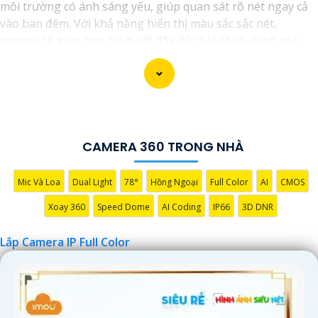
môi trường có ánh sáng yếu, giúp quan sát rõ nét ngay cả
vào ban đêm. Với khả năng hiển thị màu sắc sắc nét,
camera sẽ giúp bạn giám sát đầy đủ chi tiết và chính xác
mọi hoạt động xung quanh, hình ảnh có màu ban đêm như
ban ngày.
CAMERA 360 TRONG NHÀ
Mic Và Loa
Dual Light
78°
Hồng Ngoại
Full Color
AI
CMOS
Xoay 360
Speed Dome
AI Coding
IP66
3D DNR
Lắp Camera IP Full Color
'