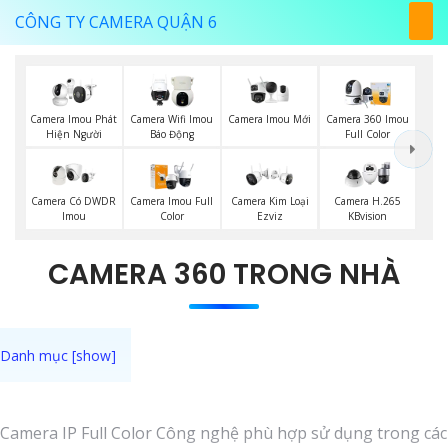
CÔNG TY CAMERA QUẬN 6
Camera Imou Mới
Camera Imou Phát
Camera Wifi Imou
Camera 360 Imou
Hiện Người
Báo Động
Full Color
Camera Có DWDR
Camera Imou Full
Camera Kim Loại
Camera H.265
Imou
Color
Ezviz
KBvision
CAMERA 360 TRONG NHÀ
Camera IP Full Color Công nghệ phù hợp sử dụng trong các