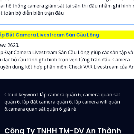
ai hệ thống camera giám sát tại sân thi đấu nhằm ghi hình 
t toàn bộ diễn biến trận đấu
ắp Đặt Camera Livestream Sân Cầu Lông
ew: 2623.
p Đặt Camera Livestream Sân Cầu Lông giúp các sân tập và
u lạc bộ cầu lônh ghi hình trọn vẹn từng trận đấu. Camera
uyên dụng kết hợp phần mềm Check VAR Livestream của An.
Cloud keyword: lắp camera quận 6, camera quan sát
quận 6, lắp đặt camera quận 6, lắp camera wifi quận
6,camera quan sát quận 6 giá rẻ
Công Ty TNHH TM-DV An Thành