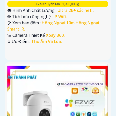
Giá Khuyến Mại: 1,950,000 ₫
👁 Hình Ành Chất Lượng :
Ultra 2k+ sắc nét .
®️ Tích hợp công nghệ :
IP Wifi.
🌛 Xem ban đêm :
Hồng Ngoại 10m Hồng Ngoại
Smart IR.
🔩 Camera Thiết Kế
Xoay 360.
️➲ Ưu Điểm :
Thu Âm Và Loa.