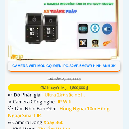
CAMERA WIFI IMOU GỌI ĐIỆN IPC-S2VP-5M0WR HÌNH ẢNH 3K
Giá Bán: 2,100,000 ₫
Giá Khuyến Mại: 1,800,000 ₫
👀 Độ Phân giải :
Ultra 2k+ sắc nét .
✳️ Camera Công nghệ :
IP Wifi.
💥 Tầm Nhìn Ban Đêm :
Hồng Ngoại 10m Hồng
Ngoại Smart IR.
⛓ Camera Dòng
Xoay 360.