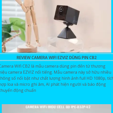
REVIEW CAMERA WIFI EZVIZ DÙNG PIN CB2
Camera Wifi CB2 là mẫu camera dùng pin đến từ thương
hiệu camera EZVIZ nổi tiếng. Mẫu camera này sở hữu nhiều
thông số nổi bật như chất lượng hình ảnh full HD 1080p, tíc
hợp loa và micro ghi âm, AI phát hiện người và báo động
chuyển động chuẩn