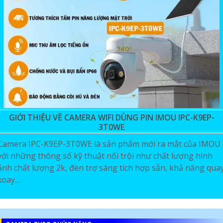
GIỚI THIỆU VỀ CAMERA WIFI DÙNG PIN IMOU IPC-K9EP-
3T0WE
Camera IPC-K9EP-3T0WE là sản phẩm mới ra mắt của IMOU
với những thông số kỹ thuật nổi trội như chất lượng hình
ảnh chất lượng 2k, đèn trợ sáng tích hợp sẵn, khả năng qua
xoay...