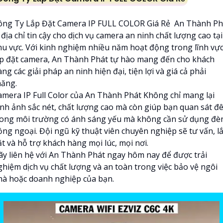
ông Ty Lắp Đặt Camera IP FULL COLOR Giá Rẻ An Thành Ph
 địa chỉ tin cậy cho dịch vụ camera an ninh chất lượng cao tại
hu vực. Với kinh nghiệm nhiều năm hoạt động trong lĩnh vự
ắp đặt camera, An Thành Phát tự hào mang đến cho khách
ng các giải pháp an ninh hiện đại, tiện lợi và giá cả phải
hăng.
amera IP Full Color của An Thành Phát Không chỉ mang lại
ình ảnh sắc nét, chất lượng cao mà còn giúp bạn quan sát đ
rong môi trường có ánh sáng yếu mà không cần sử dụng đè
ồng ngoại. Đội ngũ kỹ thuật viên chuyên nghiệp sẽ tư vấn, l
t và hỗ trợ khách hàng mọi lúc, mọi nơi.
ãy liên hệ với An Thành Phát ngay hôm nay để được trải
ghiệm dịch vụ chất lượng và an toàn trong việc bảo vệ ngôi
hà hoặc doanh nghiệp của bạn.