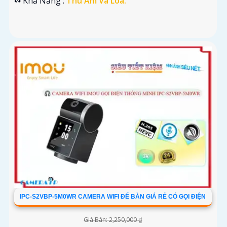
️↭ Khả Năng :
Thu Âm Và Loa.
IPC-S2VBP-5M0WR CAMERA WIFI ĐỂ BÀN GIÁ RẺ CÓ GỌI ĐIỆN
Giá Bán: 2,250,000 ₫