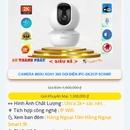
CAMERA IMOU XOAY 360 GỌI ĐIỆN IPC-GK2CP-5C0WR
Giá Bán: 1,600,000 ₫
Giá Khuyến Mại: 1,300,000 ₫
👀 Hình Ành Chất Lượng :
Ultra 2k+ sắc nét .
⚜️ Tích hợp công nghệ :
IP Wifi.
🌜 Xem ban đêm :
Hồng Ngoại 10m Hồng Ngoại
Smart IR.