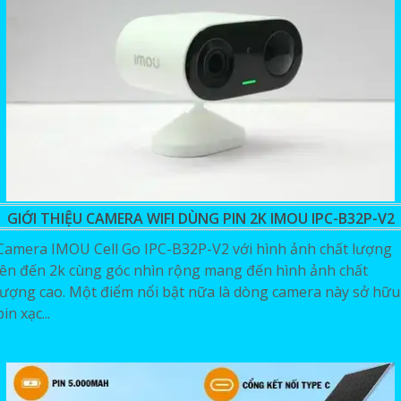
GIỚI THIỆU CAMERA WIFI DÙNG PIN 2K IMOU IPC-B32P-V2
Camera IMOU Cell Go IPC-B32P-V2 với hình ảnh chất lượng
lên đến 2k cùng góc nhìn rộng mang đến hình ảnh chất
lượng cao. Một điểm nổi bật nữa là dòng camera này sở hữu
pin xạc...