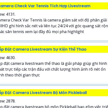
amera Check Var Tennis Tích Hợp Livestream
ew: 4131.
mera Check Var Tennis là camera giám sát với độ phân giải
llHD ghi hình sắc nét và liên tục 24/24 với góc quang sát rộ
ác sân tennis xem lại đầy đủ mọi pha highlight
ắp Đặt Camera Livestream Sự Kiện Thể Thao
ew: 4630.
p đặt camera livestream thể thao là giải pháp giúp ghi hình
át trực tiếp các trận đấu với chất lượng hình ảnh rõ nét ổn
nh theo thời gian thực
ắp Đặt Camera Livestream Bộ Môn Pickleball
ew: 2878.
p đặt camera livestream bộ môn Pickleball bao gồm việc tri