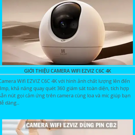
GIỚI THIỆU CAMERA WIFI EZVIZ C6C 4K
Camera Wifi EZVIZ C6C 4K với hình ảnh chất lượng lên đến
8mp, khả năng quay quét 360 giám sát toàn diện, tích hợp
sẵn nút gọi cảm ứng trên camera cùng loa và mic giúp bạn
dễ dàng...