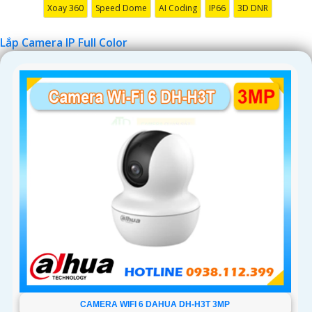
Xoay 360
Speed Dome
AI Coding
IP66
3D DNR
Lắp Camera IP Full Color
CAMERA WIFI 6 DAHUA DH-H3T 3MP