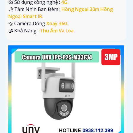
👍 Sử dụng công nghệ :
4G.
🌙 Tầm Nhìn Ban Đêm :
Hồng Ngoại 30m Hồng
Ngoại Smart IR.
🔩 Camera Dòng
Xoay 360.
️🛃 Khả Năng :
Thu Âm Và Loa.