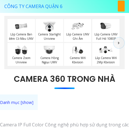
CÔNG TY CAMERA QUẬN 6
Lắp Camera Ban
Lắp Camera UNV
Lắp Camera UNV
Camera Starlight
Đêm Có Màu UNV
Ghi Âm
Full Hd 1080P
Uniview
Camera Wifi
Camera Zoom
Camera Hồng
Lắp Camera Wifi
Kbvision
Uniview
Ngoại UMV
2Mp Kbvision
CAMERA 360 TRONG NHÀ
Camera IP Full Color Công nghệ phù hợp sử dụng trong các