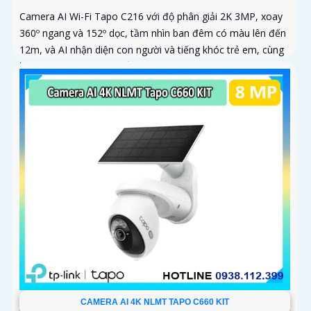
Camera AI Wi-Fi Tapo C216 với độ phân giải 2K 3MP, xoay
360º ngang và 152º dọc, tầm nhìn ban đêm có màu lên đến
12m, và AI nhận diện con người và tiếng khóc trẻ em, cùng
khả năng theo dõi chuyển động tự động
CAMERA AI 4K NLMT TAPO C660 KIT