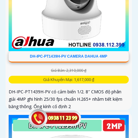
DH-IPC-PT1439H-PV CAMERA DAHUA 4MP
Giá Bán: 2,310,000 ₫
Giá Khuyến Mại: 1,617,000 ₫
DH-IPC-PT1439H-PV có cảm biến 1/2. 8″ CMOS độ phân
giải 4MP ghi hình 25/30 fps chuẩn H.265+ nhằm tiết kiệm
băng thông. Ống kính cố định 2