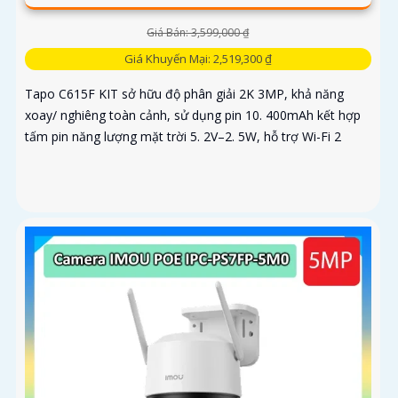
Giá Bán: 3,599,000 ₫
Giá Khuyến Mại: 2,519,300 ₫
Tapo C615F KIT sở hữu độ phân giải 2K 3MP, khả năng
xoay/ nghiêng toàn cảnh, sử dụng pin 10. 400mAh kết hợp
tấm pin năng lượng mặt trời 5. 2V–2. 5W, hỗ trợ Wi-Fi 2