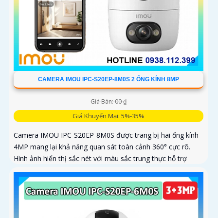
CAMERA IMOU IPC-S20EP-8M0S 2 ỐNG KÍNH 8MP
Giá Bán: 00 ₫
Giá Khuyến Mại: 5%-35%
Camera IMOU IPC-S20EP-8M0S được trang bị hai ống kính
4MP mang lại khả năng quan sát toàn cảnh 360° cực rõ.
Hình ảnh hiển thị sắc nét với màu sắc trung thực hỗ trợ
quay ngang 355° và dọc 90°