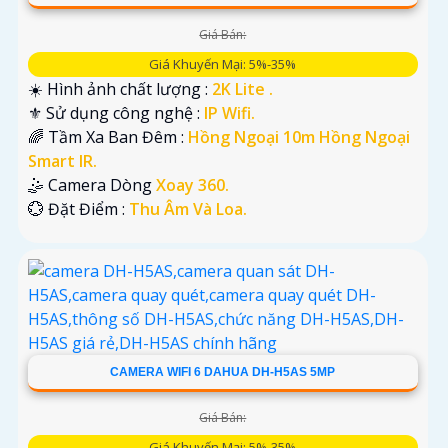
Giá Bán:
Giá Khuyến Mại: 5%-35%
☀️ Hình ảnh chất lượng :
2K Lite .
⚜️ Sử dụng công nghệ :
IP Wifi.
🌈 Tầm Xa Ban Đêm :
Hồng Ngoại 10m Hồng Ngoại
Smart IR.
🤹 Camera Dòng
Xoay 360.
️💮 Đặt Điểm :
Thu Âm Và Loa.
CAMERA WIFI 6 DAHUA DH-H5AS 5MP
Giá Bán:
Giá Khuyến Mại: 5%-35%