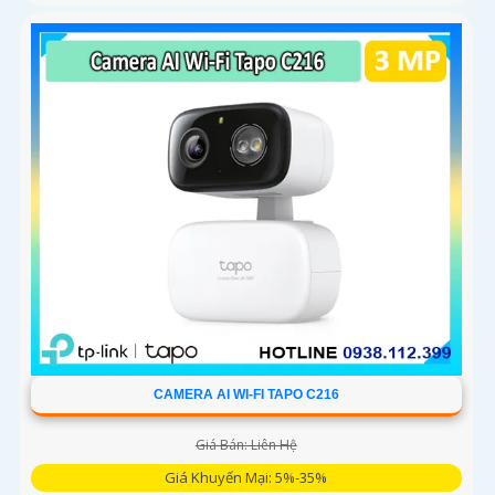
CAMERA AI WI-FI TAPO C216
Giá Bán: Liên Hệ
Giá Khuyến Mại: 5%-35%