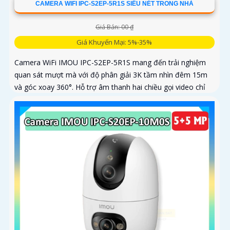
CAMERA WIFI IPC-S2EP-5R1S SIÊU NÉT TRONG NHÀ
Giá Bán: 00 ₫
Giá Khuyến Mại: 5%-35%
Camera WiFi IMOU IPC-S2EP-5R1S mang đến trải nghiệm
quan sát mượt mà với độ phân giải 3K tầm nhìn đêm 15m
và góc xoay 360°. Hỗ trợ âm thanh hai chiều gọi video chỉ
với một chạm và lưu trữ thẻ nhớ tới 256GB