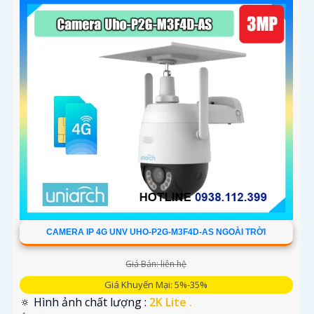
CAMERA IP 4G UNV UHO-P2G-M3F4D-AS NGOÀI TRỜI
Giá Bán: liên hệ
Giá Khuyến Mại: 5%-35%
🔅 Hình ảnh chất lượng :
2K Lite .