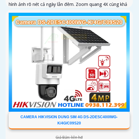
hình ảnh rõ nét cả ngày lẫn đêm. Zoom quang 4X cùng khả
năng xoay...
CAMERA HIKVISION DUNG SIM 4G DS-2DESC400IWG-
K/4G/C09S20
Giá Bán: liên h₫