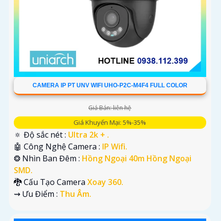
CAMERA IP PT UNV WIFI UHO-P2C-M4F4 FULL COLOR
Giá Bán: liên hệ
Giá Khuyến Mại: 5%-35%
🔅 Độ sắc nét :
Ultra 2k + .
🤖️ Công Nghệ Camera :
IP Wifi.
❂ Nhìn Ban Đêm :
Hồng Ngoại 40m Hồng Ngoại
SMD.
🐉️ Cấu Tạo Camera
Xoay 360.
️⇝ Ưu Điểm :
Thu Âm.