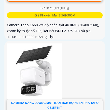
Giá Bán: 5,099,000 ₫
Giá Khuyến Mại: 3,569,300 ₫
Camera Tapo C660 với độ phân giải 4K 8MP (3840×2160),
zoom kỹ thuật số 18×, kết nối Wi-Fi 2. 4/5 GHz và pin
lithium-ion 10000 mAh sạc lại
CAMERA NĂNG LƯỢNG MẶT TRỜI TÍCH HỢP ĐÈN PHA TAPO
C615F KIT