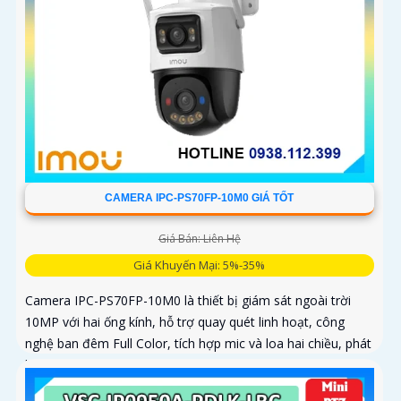
CAMERA IPC-PS70FP-10M0 GIÁ TỐT
Giá Bán: Liên Hệ
Giá Khuyến Mại: 5%-35%
Camera IPC-PS70FP-10M0 là thiết bị giám sát ngoài trời
10MP với hai ống kính, hỗ trợ quay quét linh hoạt, công
nghệ ban đêm Full Color, tích hợp mic và loa hai chiều, phát
hiện con người và phương tiện, phù hợp lắp đặt cho gia
đình, cửa hàng và văn phòng