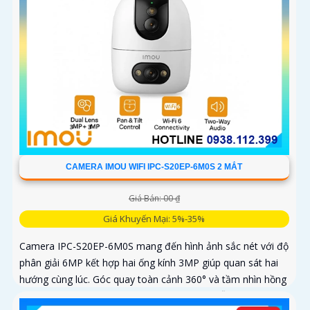
CAMERA IMOU WIFI IPC-S20EP-6M0S 2 MẮT
Giá Bán: 00 ₫
Giá Khuyến Mại: 5%-35%
Camera IPC-S20EP-6M0S mang đến hình ảnh sắc nét với độ
phân giải 6MP kết hợp hai ống kính 3MP giúp quan sát hai
hướng cùng lúc. Góc quay toàn cảnh 360° và tầm nhìn hồng
ngoại 15m cho phép ghi hình rõ nét cả ngày lẫn đêm