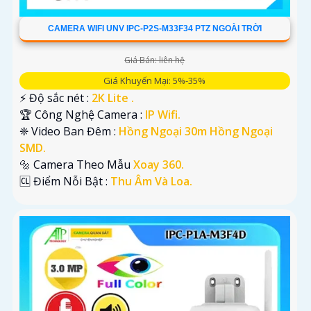
CAMERA WIFI UNV IPC-P2S-M33F34 PTZ NGOÀI TRỜI
Giá Bán: liên hệ
Giá Khuyến Mại: 5%-35%
️⚡ Độ sắc nét :
2K Lite .
🏆 Công Nghệ Camera :
IP Wifi.
❈ Video Ban Đêm :
Hồng Ngoại 30m Hồng Ngoại
SMD.
🔩 Camera Theo Mẫu
Xoay 360.
️🆑 Điểm Nỗi Bật :
Thu Âm Và Loa.