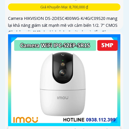
Giá Khuyến Mại: 8,700,000 ₫
Camera HIKVISION DS-2DESC400IWG-K/4G/C09S20 mang
lại khả năng giám sát mạnh mẽ với cảm biến 1/2. 7" CMOS
độ phân giải 4MP cho hình ảnh rõ nét cả ngày lẫn đêm