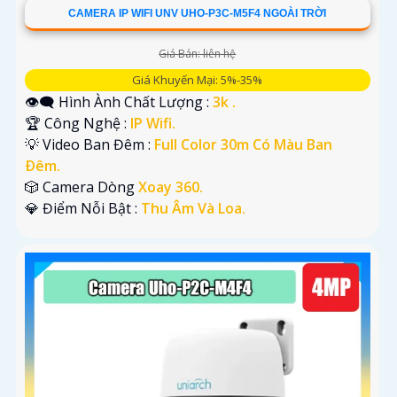
CAMERA IP WIFI UNV UHO-P3C-M5F4 NGOÀI TRỜI
Giá Bán: liên hệ
Giá Khuyến Mại: 5%-35%
👁️‍🗨 Hình Ành Chất Lượng :
3k .
🏆 Công Nghệ :
IP Wifi.
💡 Video Ban Đêm :
Full Color 30m Có Màu Ban
Ðêm.
🎲 Camera Dòng
Xoay 360.
️💎 Điểm Nỗi Bật :
Thu Âm Và Loa.