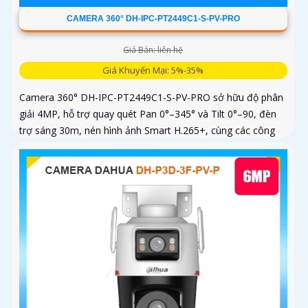
CAMERA 360° DH-IPC-PT2449C1-S-PV-PRO
Giá Bán: liên hệ
Giá Khuyến Mại: 5%-35%
Camera 360° DH-IPC-PT2449C1-S-PV-PRO sở hữu độ phân
giải 4MP, hỗ trợ quay quét Pan 0°–345° và Tilt 0°–90, đèn
trợ sáng 30m, nén hình ảnh Smart H.265+, cùng các công
nghệ xử lý WDR 120dB, BLC, HLC, 3D-NR