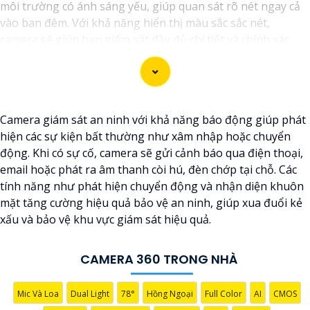
môi trường có ánh sáng yếu, giúp quan sát rõ nét ngay cả
vào ban đêm. Với khả năng hiển thị màu sắc sắc nét,
camera sẽ giúp bạn giám sát đầy đủ chi tiết và chính xác
mọi hoạt động xung quanh, hình ảnh có màu ban đêm như
ban ngày.
Camera giám sát an ninh với khả năng báo động giúp phát
hiện các sự kiện bất thường như xâm nhập hoặc chuyển
động. Khi có sự cố, camera sẽ gửi cảnh báo qua điện thoại,
email hoặc phát ra âm thanh còi hú, đèn chớp tại chỗ. Các
tính năng như phát hiện chuyển động và nhận diện khuôn
mặt tăng cường hiệu quả bảo vệ an ninh, giúp xua đuổi kẻ
xấu và bảo vệ khu vực giám sát hiệu quả.
'
CAMERA 360 TRONG NHÀ
Mic Và Loa
Dual Light
78°
Hồng Ngoại
Full Color
AI
CMOS