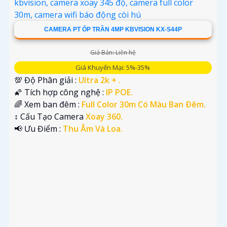
CAMERA PT ỐP TRẦN 4MP KBVISION KX-S44P
Giá Bán: Liên hệ
Giá Khuyến Mại: 5%-35%
💯 Độ Phân giải :
Ultra 2k + .
🌠 Tích hợp công nghệ :
IP POE.
🌈 Xem ban đêm :
Full Color 30m Có Màu Ban Ðêm.
↕️ Cấu Tạo Camera
Xoay 360.
️📢 Ưu Điểm :
Thu Âm Và Loa.