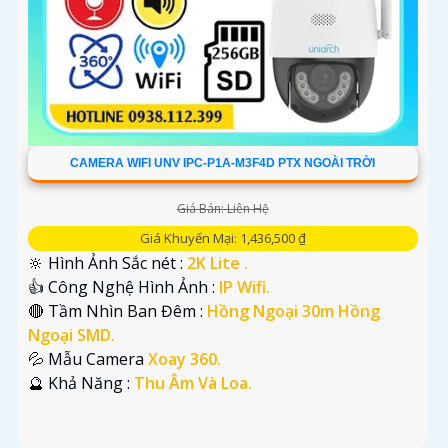
CAMERA WIFI UNV IPC-P1A-M3F4D PTX NGOÀI TRỜI
Giá Bán: Liên Hệ
Giá Khuyến Mại: 1,436,500 ₫
🔆 Hình Ảnh Sắc nét :
2K Lite .
👍 Công Nghệ Hình Ảnh :
IP Wifi.
🔴 Tầm Nhìn Ban Đêm :
Hồng Ngoại 30m Hồng
Ngoại SMD.
💦 Mẫu Camera
Xoay 360.
️🔮 Khả Năng :
Thu Âm Và Loa.