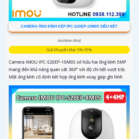
CAMERA ỐNG KÍNH KÉP IPC-S20EP-10M0S SIÊU NÉT
Giá Bán: 00 ₫
Giá Khuyến Mại: 5%-35%
Camera IMOU IPC-S20EP-10M0S sở hữu hai ống kính 5MP
mang đến khả năng quan sát 360° với độ chi tiết vượt trội.
Một ống kính cố định kết hợp ống kính xoay giúp ghi hình
toàn diện mà không bỏ sót điểm mù