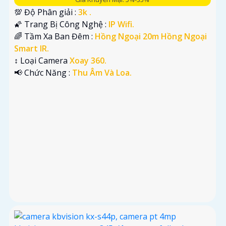
💯 Độ Phân giải :
3k .
🌠 Trang Bị Công Nghệ :
IP Wifi.
🌈 Tầm Xa Ban Đêm :
Hồng Ngoại 20m Hồng Ngoại
Smart IR.
↕️ Loại Camera
Xoay 360.
️📢 Chức Năng :
Thu Âm Và Loa.