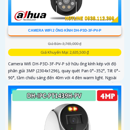
CAMERA WIFI 2 ỐNG KÍNH DH-P3D-3F-PV-P
Giá Bán: 3,765,000 ₫
Giá Khuyến Mại: 2,635,500 ₫
Camera Wifi DH-P3D-3F-PV-P sở hữu ống kính kép với độ
phân giải 3MP (2304x1296), quay quét Pan 0°–352°, Tilt 0°–
90°, tầm chiếu sáng đến 40m với 4 đèn warm light. Ngoài
ra, mẫu camera này còn đạt chuẩn chống nước IP66, hỗ trợ
thẻ nhớ tối đa 256GB, kết nối Wi-Fi 2