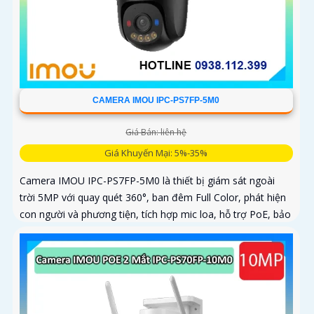
CAMERA IMOU IPC-PS7FP-5M0
Giá Bán: liên hệ
Giá Khuyến Mại: 5%-35%
Camera IMOU IPC-PS7FP-5M0 là thiết bị giám sát ngoài
trời 5MP với quay quét 360°, ban đêm Full Color, phát hiện
con người và phương tiện, tích hợp mic loa, hỗ trợ PoE, bảo
vệ an ninh toàn diện