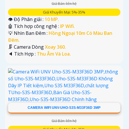
Giá Bán: liên hệ
Giá Khuyến Mại: 5%-35%
👁 Độ Phân giải :
10 MP.
🤖️ Tích hợp công nghệ :
IP Wifi.
💡 Nhìn Ban Đêm :
Hồng Ngoại 10m Có Màu Ban
Ðêm.
🗜️ Camera Dòng
Xoay 360.
️🔈 Tích Hợp :
Thu Âm Và Loa.
CAMERA WIFI UNV-UHO-S3S-M33F36D 3MP
Giá Bán: liên hệ