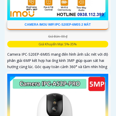
CAMERA IMOU WIFI IPC-S20EP-6M0S 2 MẮT
Giá Bán: 00 ₫
Giá Khuyến Mại: 5%-35%
Camera IPC-S20EP-6M0S mang đến hình ảnh sắc nét với độ
phân giải 6MP kết hợp hai ống kính 3MP giúp quan sát hai
hướng cùng lúc. Góc quay toàn cảnh 360° và tầm nhìn hồng
ngoại 15m cho phép ghi hình rõ nét cả ngày lẫn đêm