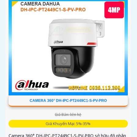
CAMERA 360° DH-IPC-PT2449C1-S-PV-PRO
Giá Bán: liên hệ
Giá Khuyến Mại: 5%-35%
Camera 360° DH-IPC-PT2449C1-S-PV-PRO sở hữu độ phân