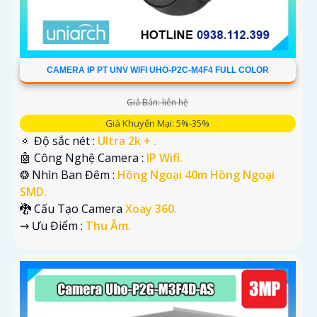
CAMERA IP PT UNV WIFI UHO-P2C-M4F4 FULL COLOR
Giá Bán: liên hệ
Giá Khuyến Mại: 5%-35%
🔅 Độ sắc nét :
Ultra 2k + .
🤖️ Công Nghệ Camera :
IP Wifi.
❂ Nhìn Ban Đêm :
Hồng Ngoại 40m Hồng Ngoại
SMD.
🐉️ Cấu Tạo Camera
Xoay 360.
️⇝ Ưu Điểm :
Thu Âm.