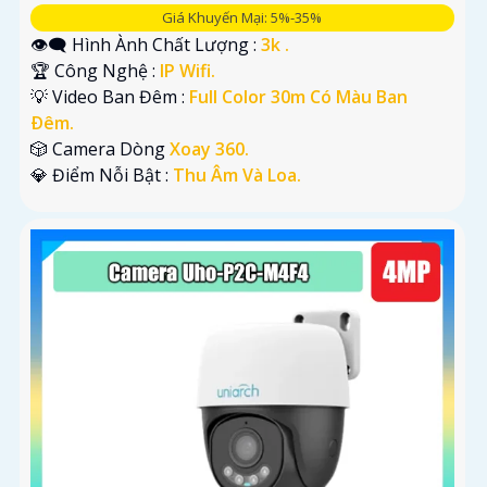
Giá Khuyến Mại: 5%-35%
👁️‍🗨 Hình Ành Chất Lượng :
3k .
🏆 Công Nghệ :
IP Wifi.
💡 Video Ban Đêm :
Full Color 30m Có Màu Ban
Ðêm.
🎲 Camera Dòng
Xoay 360.
️💎 Điểm Nỗi Bật :
Thu Âm Và Loa.