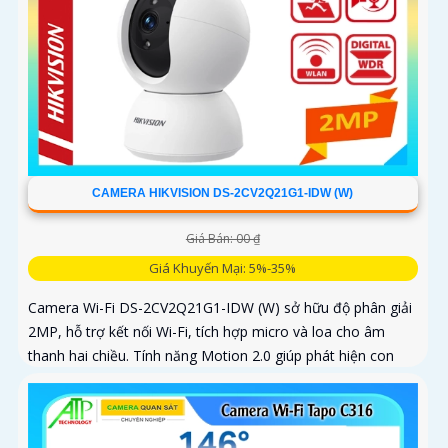
CAMERA HIKVISION DS-2CV2Q21G1-IDW (W)
Giá Bán: 00 ₫
Giá Khuyến Mại: 5%-35%
Camera Wi-Fi DS-2CV2Q21G1-IDW (W) sở hữu độ phân giải
2MP, hỗ trợ kết nối Wi-Fi, tích hợp micro và loa cho âm
thanh hai chiều. Tính năng Motion 2.0 giúp phát hiện con
người chính xác