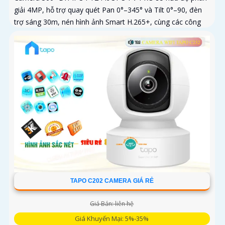
giải 4MP, hỗ trợ quay quét Pan 0°–345° và Tilt 0°–90, đèn
trợ sáng 30m, nén hình ảnh Smart H.265+, cùng các công
nghệ xử lý WDR 120dB, BLC, HLC, 3D-NR
TAPO C202 CAMERA GIÁ RẺ
Giá Bán: liên hệ
Giá Khuyến Mại: 5%-35%