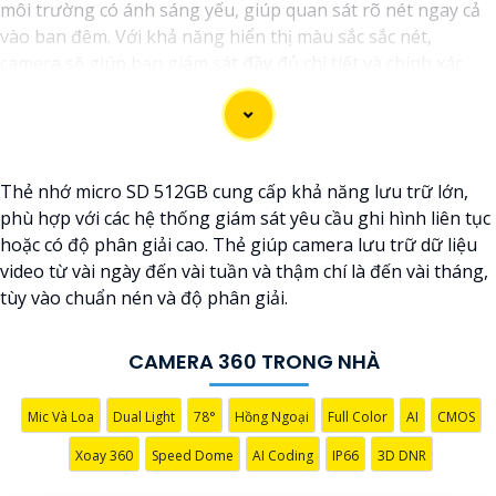
môi trường có ánh sáng yếu, giúp quan sát rõ nét ngay cả
vào ban đêm. Với khả năng hiển thị màu sắc sắc nét,
camera sẽ giúp bạn giám sát đầy đủ chi tiết và chính xác
mọi hoạt động xung quanh, hình ảnh có màu ban đêm như
ban ngày.
Thẻ nhớ micro SD 512GB cung cấp khả năng lưu trữ lớn,
phù hợp với các hệ thống giám sát yêu cầu ghi hình liên tục
hoặc có độ phân giải cao. Thẻ giúp camera lưu trữ dữ liệu
video từ vài ngày đến vài tuần và thậm chí là đến vài tháng,
tùy vào chuẩn nén và độ phân giải.
CAMERA 360 TRONG NHÀ
'
Mic Và Loa
Dual Light
78°
Hồng Ngoại
Full Color
AI
CMOS
Xoay 360
Speed Dome
AI Coding
IP66
3D DNR