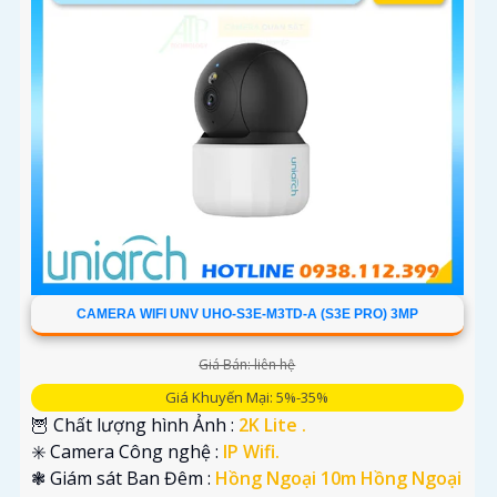
CAMERA WIFI UNV UHO-S3E-M3TD-A (S3E PRO) 3MP
Giá Bán: liên hệ
Giá Khuyến Mại: 5%-35%
🦉 Chất lượng hình Ảnh :
2K Lite .
✳️ Camera Công nghệ :
IP Wifi.
❃ Giám sát Ban Đêm :
Hồng Ngoại 10m Hồng Ngoại