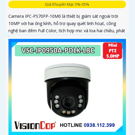
Giá Khuyến Mại: 5%-35%
Camera IPC-PS70FP-10M0 là thiết bị giám sát ngoài trời
10MP với hai ống kính, hỗ trợ quay quét linh hoạt, công
nghệ ban đêm Full Color, tích hợp mic và loa hai chiều, phát
hiện con người và phương tiện, phù hợp lắp đặt cho gia
đình, cửa hàng và văn phòng