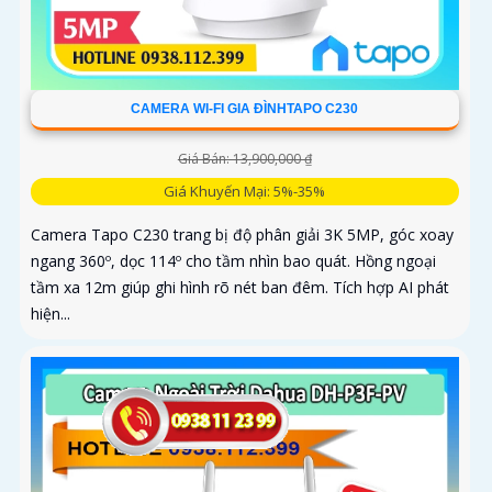
CAMERA WI-FI GIA ĐÌNHTAPO C230
Giá Bán: 13,900,000 ₫
Giá Khuyến Mại: 5%-35%
Camera Tapo C230 trang bị độ phân giải 3K 5MP, góc xoay
ngang 360º, dọc 114º cho tầm nhìn bao quát. Hồng ngoại
tầm xa 12m giúp ghi hình rõ nét ban đêm. Tích hợp AI phát
hiện...