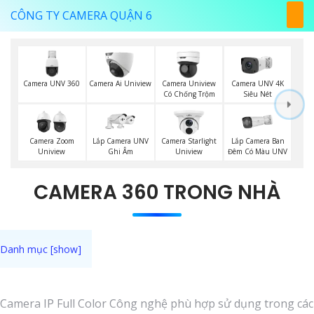
CÔNG TY CAMERA QUẬN 6
Camera UNV 360
Camera Ai Uniview
Camera Uniview
Camera UNV 4K
Có Chống Trộm
Siêu Nét
Lắp Camera UNV
Lắp Camera Ban
Camera Zoom
Camera Starlight
Ghi Âm
Đêm Có Màu UNV
Uniview
Uniview
CAMERA 360 TRONG NHÀ
Camera IP Full Color Công nghệ phù hợp sử dụng trong các