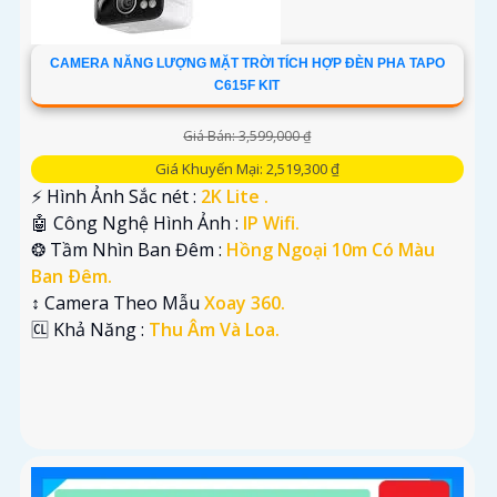
CAMERA NĂNG LƯỢNG MẶT TRỜI TÍCH HỢP ĐÈN PHA TAPO
C615F KIT
Giá Bán: 3,599,000 ₫
Giá Khuyến Mại: 2,519,300 ₫
️⚡ Hình Ảnh Sắc nét :
2K Lite .
🤖️ Công Nghệ Hình Ảnh :
IP Wifi.
❂ Tầm Nhìn Ban Đêm :
Hồng Ngoại 10m Có Màu
Ban Ðêm.
↕️ Camera Theo Mẫu
Xoay 360.
️🆑 Khả Năng :
Thu Âm Và Loa.