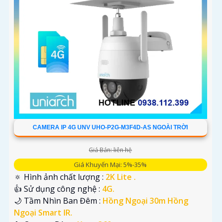
CAMERA IP 4G UNV UHO-P2G-M3F4D-AS NGOÀI TRỜI
Giá Bán: liên hệ
Giá Khuyến Mại: 5%-35%
🔅 Hình ảnh chất lượng :
2K Lite .
👍 Sử dụng công nghệ :
4G.
🌙 Tầm Nhìn Ban Đêm :
Hồng Ngoại 30m Hồng
Ngoại Smart IR.