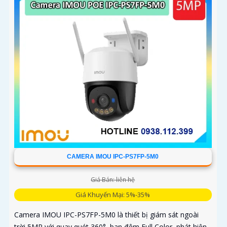
CAMERA IMOU IPC-PS7FP-5M0
Giá Bán: liên hệ
Giá Khuyến Mại: 5%-35%
Camera IMOU IPC-PS7FP-5M0 là thiết bị giám sát ngoài
trời 5MP với quay quét 360°, ban đêm Full Color, phát hiện