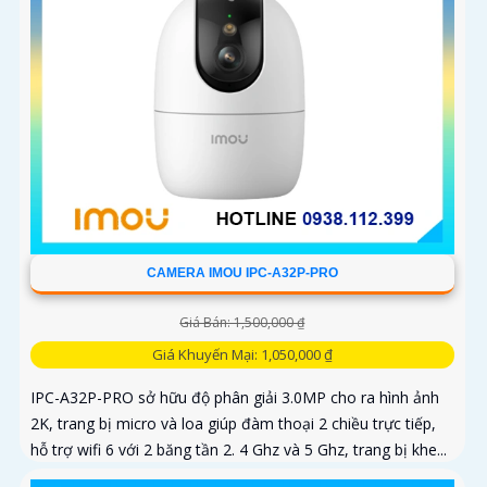
CAMERA IMOU IPC-A32P-PRO
Giá Bán: 1,500,000 ₫
Giá Khuyến Mại: 1,050,000 ₫
IPC-A32P-PRO sở hữu độ phân giải 3.0MP cho ra hình ảnh
2K, trang bị micro và loa giúp đàm thoại 2 chiều trực tiếp,
hỗ trợ wifi 6 với 2 băng tần 2. 4 Ghz và 5 Ghz, trang bị khe...