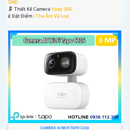
SMD.
🗜️ Thiết Kế Camera
Xoay 360.
️₤ Đặt Điểm :
Thu Âm Và Loa.
CAMERA AI WI-FI TAPO C216