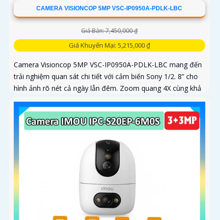
CAMERA VISIONCOP 5MP VSC-IP0950A-PDLK-LBC
Giá Bán: 7,450,000 ₫
Giá Khuyến Mại: 5,215,000 ₫
Camera Visioncop 5MP VSC-IP0950A-PDLK-LBC mang đến
trải nghiệm quan sát chi tiết với cảm biến Sony 1/2. 8” cho
hình ảnh rõ nét cả ngày lẫn đêm. Zoom quang 4X cùng khả
năng xoay...