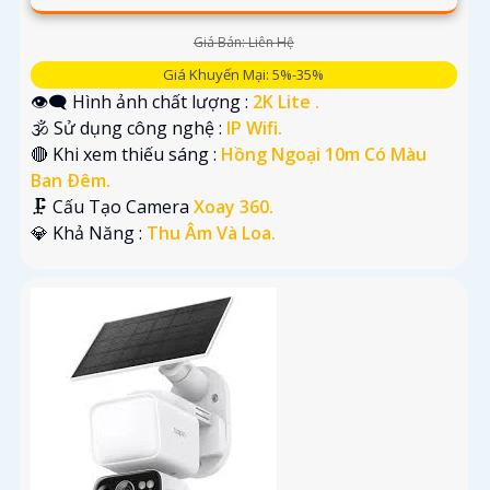
Giá Bán: Liên Hệ
Giá Khuyến Mại: 5%-35%
👁️‍🗨 Hình ảnh chất lượng :
2K Lite .
🕉️ Sử dụng công nghệ :
IP Wifi.
🔴 Khi xem thiếu sáng :
Hồng Ngoại 10m Có Màu
Ban Ðêm.
🗜️ Cấu Tạo Camera
Xoay 360.
️💎 Khả Năng :
Thu Âm Và Loa.