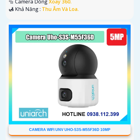
🔩 Camera Dòng
Xoay 360.
️🛃 Khả Năng :
Thu Âm Và Loa.
CAMERA WIFI UNV UHO-S3S-M55F36D 10MP