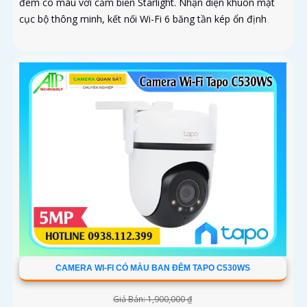
đêm có màu với cảm biến Starlight. Nhận diện khuôn mặt
cục bộ thông minh, kết nối Wi-Fi 6 băng tần kép ổn định
CAMERA WI-FI CÓ MÀU BAN ĐÊM TAPO C530WS
Giá Bán: 1,900,000 ₫