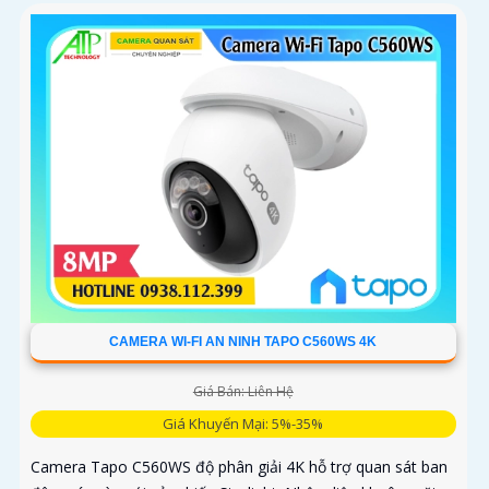
CAMERA WI-FI AN NINH TAPO C560WS 4K
Giá Bán: Liên Hệ
Giá Khuyến Mại: 5%-35%
Camera Tapo C560WS độ phân giải 4K hỗ trợ quan sát ban