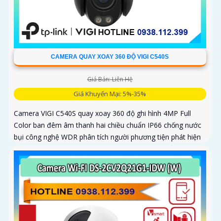
CAMERA QUAY XOAY 360 ĐỘ VIGI C540S
Giá Bán: Liên Hệ
Giá Khuyến Mại: 5%-35%
Camera VIGI C540S quay xoay 360 độ ghi hình 4MP Full
Color ban đêm âm thanh hai chiều chuẩn IP66 chống nước
bụi công nghệ WDR phân tích người phương tiện phát hiện
xâm nhập vượt ranh giới phòng vệ chủ động chuẩn nén
H.265+ tiết kiệm băng thông lưu trữ MicroSD 512GB quản lý
qua VIGI App VIGI Manager giám sát sắc nét hiệu quả