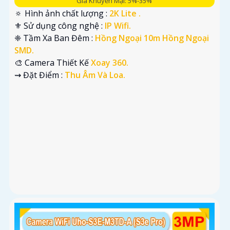
Giá Khuyến Mại: 5%-35%
🔅 Hình ảnh chất lượng :
2K Lite .
⚜️ Sử dụng công nghệ :
IP Wifi.
❈ Tầm Xa Ban Đêm :
Hồng Ngoại 10m Hồng Ngoại
SMD.
🎨 Camera Thiết Kế
Xoay 360.
️⇝ Đặt Điểm :
Thu Âm Và Loa.