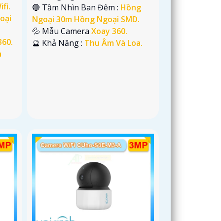
ifi.
🔴 Tầm Nhìn Ban Đêm :
Hồng
oại
Ngoại 30m Hồng Ngoại SMD.
💦 Mẫu Camera
Xoay 360.
360.
️🔮 Khả Năng :
Thu Âm Và Loa.
à