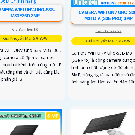
AMERA WIFI UNV-UHO-S3S-
CAMERA WIFI UNV UHO-S3
M33F36D 3MP
M3TD-A (S3E PRO) 3MP
Giá Bán: liên hệ
Giá Bán: liên hệ
Giá Khuyến Mại: 5%-35%
Giá Khuyến Mại: 5%-35%
a WiFi UNV-Uho-S3S-M33F36D
Camera WiFi UNV Uho-S3E-M3
ng camera cố định và camera
(S3e Pro) là dòng camera cung 
h hợp hai kênh trên cùng một IP
hình ảnh chất lượng có độ phân g
át tổng thể và chi tiết cùng lúc.
3MP, hồng ngoài ban đêm và đ
 phân giải 3
ánh sáng ấm tầm ca lên đến 10