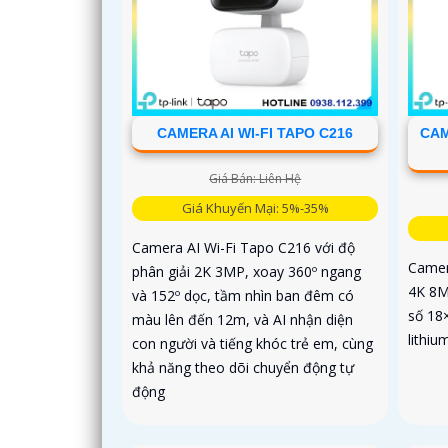
CAMERA AI WI-FI TAPO C216
CAM
Giá Bán: Liên Hệ
Giá Khuyến Mại: 5%-35%
Camera AI Wi-Fi Tapo C216 với độ
Camer
phân giải 2K 3MP, xoay 360º ngang
4K 8M
và 152º dọc, tầm nhìn ban đêm có
số 18×
màu lên đến 12m, và AI nhận diện
lithiu
con người và tiếng khóc trẻ em, cùng
khả năng theo dõi chuyển động tự
động