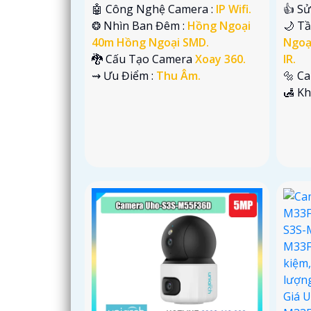
🤖️ Công Nghệ Camera :
IP Wifi.
👍 S
❂ Nhìn Ban Đêm :
Hồng Ngoại
🌙 T
40m Hồng Ngoại SMD.
Ngoạ
🐉️ Cấu Tạo Camera
Xoay 360.
IR.
️⇝ Ưu Điểm :
Thu Âm.
🔩 C
️🛃 K