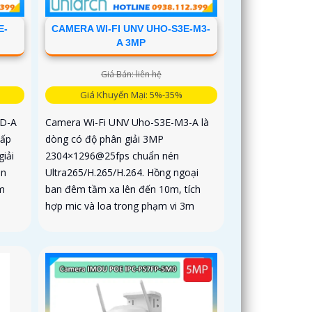
E-
CAMERA WI-FI UNV UHO-S3E-M3-
A 3MP
Giá Bán: liên hệ
Giá Khuyến Mại: 5%-35%
TD-A
Camera Wi-Fi UNV Uho-S3E-M3-A là
cấp
dòng có độ phân giải 3MP
iải
2304×1296@25fps chuẩn nén
èn
Ultra265/H.265/H.264. Hồng ngoại
m
ban đêm tầm xa lên đến 10m, tích
hợp mic và loa trong phạm vi 3m