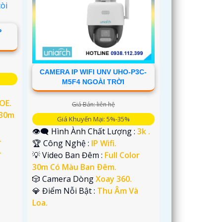
P
CAMERA IP WIFI UNV UHO-P3C-
M5F4 NGOÀI TRỜI
POE.
Giá Bán: liên hệ
 30m
Giá Khuyến Mại: 5%-35%
👁️‍🗨 Hình Ành Chất Lượng :
3k .
.
🏆 Công Nghệ :
IP Wifi.
.
💡 Video Ban Đêm :
Full Color
30m Có Màu Ban Ðêm.
🎲 Camera Dòng
Xoay 360.
️💎 Điểm Nỗi Bật :
Thu Âm Và
Loa.