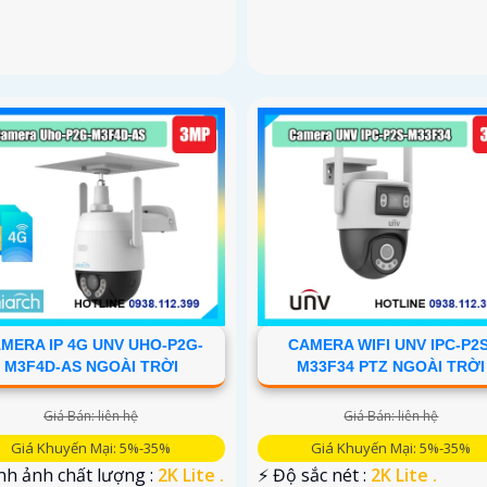
MERA IP 4G UNV UHO-P2G-
CAMERA WIFI UNV IPC-P2S
M3F4D-AS NGOÀI TRỜI
M33F34 PTZ NGOÀI TRỜI
Giá Bán: liên hệ
Giá Bán: liên hệ
Giá Khuyến Mại: 5%-35%
Giá Khuyến Mại: 5%-35%
nh ảnh chất lượng :
2K Lite .
️⚡ Độ sắc nét :
2K Lite .