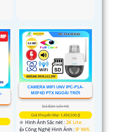
CAMERA WIFI UNV IPC-P1A-
M3F4D PTX NGOÀI TRỜI
-
Giá Bán: Liên Hệ
Giá Khuyến Mại: 1,436,500 ₫
🔆 Hình Ảnh Sắc nét :
2K Lite .
👍 Công Nghệ Hình Ảnh :
IP Wifi.