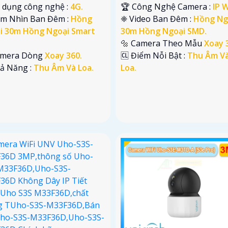
ử dụng công nghệ :
4G.
🏆 Công Nghệ Camera :
IP W
ầm Nhìn Ban Đêm :
Hồng
❈ Video Ban Đêm :
Hồng Ng
i 30m Hồng Ngoại Smart
30m Hồng Ngoại SMD.
🔩 Camera Theo Mẫu
Xoay 
amera Dòng
Xoay 360.
️🆑 Điểm Nỗi Bật :
Thu Âm V
hả Năng :
Thu Âm Và Loa.
Loa.