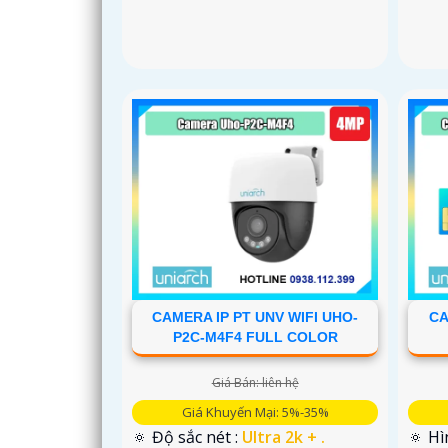
CAMERA IP PT UNV WIFI UHO-
CA
P2C-M4F4 FULL COLOR
Giá Bán: liên hệ
Giá Khuyến Mại: 5%-35%
🔅 Độ sắc nét :
Ultra 2k + .
🔅 Hì