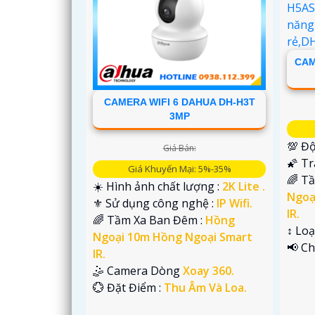
'
CAM
CAMERA WIFI 6 DAHUA DH-H3T
3MP
💯 Độ
Giá Bán:
🌠 T
Giá Khuyến Mại: 5%-35%
🌈 T
☀️ Hình ảnh chất lượng :
2K Lite .
Ngoạ
⚜️ Sử dụng công nghệ :
IP Wifi.
IR.
🌈 Tầm Xa Ban Đêm :
Hồng
↕️ Lo
Ngoại 10m Hồng Ngoại Smart
️📢 C
IR.
🤹 Camera Dòng
Xoay 360.
️💮 Đặt Điểm :
Thu Âm Và Loa.