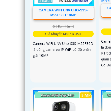
C
CAMERA WIFI UNV UHO-S3S-
M55F36D 10MP
Giá Bán: liên hệ
Giá Khuyến Mại: 5%-35%
Camer
Camera WiFi UNV Uho-S3S-M55F36D
là dò
là dòng camerea IP WiFi có độ phân
PT tíc
giải 10MP
quan s
Có Độ