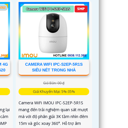
M 4G
CAMERA WIFI IPC-S2EP-5R1S
S20
SIÊU NÉT TRONG NHÀ
Giá Bán: 00 ₫
Giá Khuyến Mại: 5%-35%
Camera WiFi IMOU IPC-S2EP-5R1S
g lại
mang đến trải nghiệm quan sát mượt
 cảm
mà với độ phân giải 3K tầm nhìn đêm
 4MP
15m và góc xoay 360°. Hỗ trợ âm