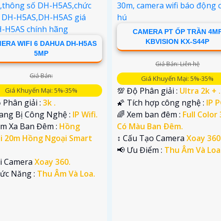
CAMERA PT ỐP TRẦN 4M
KBVISION KX-S44P
ERA WIFI 6 DAHUA DH-H5AS
5MP
Giá Bán: Liên hệ
Giá Bán:
Giá Khuyến Mại: 5%-35%
💯 Độ Phân giải :
Ultra 2k + .
Giá Khuyến Mại: 5%-35%
 Phân giải :
3k .
🌠 Tích hợp công nghệ :
IP 
rang Bị Công Nghệ :
IP Wifi.
🌈 Xem ban đêm :
Full Color
ầm Xa Ban Đêm :
Hồng
Có Màu Ban Ðêm.
i 20m Hồng Ngoại Smart
↕️ Cấu Tạo Camera
Xoay 360
️📢 Ưu Điểm :
Thu Âm Và Loa
ại Camera
Xoay 360.
hức Năng :
Thu Âm Và Loa.