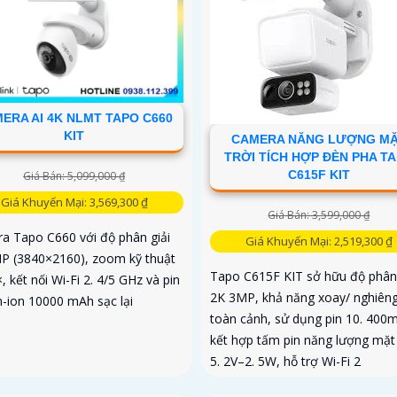
ERA AI 4K NLMT TAPO C660
KIT
CAMERA NĂNG LƯỢNG M
TRỜI TÍCH HỢP ĐÈN PHA T
C615F KIT
Giá Bán: 5,099,000 ₫
Giá Khuyến Mại: 3,569,300 ₫
Giá Bán: 3,599,000 ₫
a Tapo C660 với độ phân giải
Giá Khuyến Mại: 2,519,300 ₫
P (3840×2160), zoom kỹ thuật
Tapo C615F KIT sở hữu độ phân 
, kết nối Wi-Fi 2. 4/5 GHz và pin
2K 3MP, khả năng xoay/ nghiên
m-ion 10000 mAh sạc lại
toàn cảnh, sử dụng pin 10. 400
kết hợp tấm pin năng lượng mặt 
5. 2V–2. 5W, hỗ trợ Wi-Fi 2