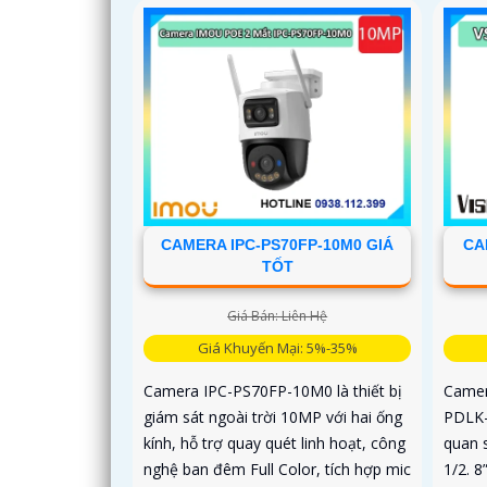
CAMERA IPC-PS70FP-10M0 GIÁ
CA
TỐT
Giá Bán: Liên Hệ
Giá Khuyến Mại: 5%-35%
Camera IPC-PS70FP-10M0 là thiết bị
Camer
giám sát ngoài trời 10MP với hai ống
PDLK-
kính, hỗ trợ quay quét linh hoạt, công
quan s
nghệ ban đêm Full Color, tích hợp mic
1/2. 8