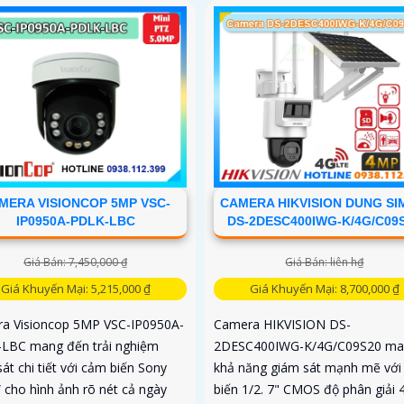
MERA VISIONCOP 5MP VSC-
CAMERA HIKVISION DUNG SI
IP0950A-PDLK-LBC
DS-2DESC400IWG-K/4G/C09
Giá Bán: 7,450,000 ₫
Giá Bán: liên h₫
Giá Khuyến Mại: 5,215,000 ₫
Giá Khuyến Mại: 8,700,000 ₫
a Visioncop 5MP VSC-IP0950A-
Camera HIKVISION DS-
LBC mang đến trải nghiệm
2DESC400IWG-K/4G/C09S20 man
át chi tiết với cảm biến Sony
khả năng giám sát mạnh mẽ với
” cho hình ảnh rõ nét cả ngày
biến 1/2. 7" CMOS độ phân giải