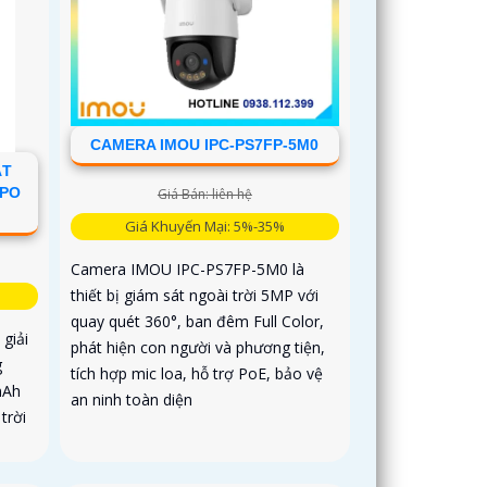
CAMERA IMOU IPC-PS7FP-5M0
ẶT
APO
Giá Bán: liên hệ
Giá Khuyến Mại: 5%-35%
Camera IMOU IPC-PS7FP-5M0 là
thiết bị giám sát ngoài trời 5MP với
quay quét 360°, ban đêm Full Color,
giải
phát hiện con người và phương tiện,
g
tích hợp mic loa, hỗ trợ PoE, bảo vệ
mAh
an ninh toàn diện
trời