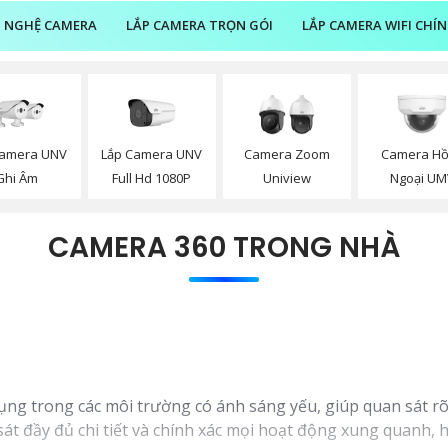
 NGHỆ CAMERA
LẮP CAMERA TRỌN GÓI
LẮP CAMERA WIFI CHÍ
Camera UNV
Lắp Camera UNV
Camera Zoom
Camera H
Ghi Âm
Full Hd 1080P
Uniview
Ngoại UM
CAMERA 360 TRONG NHÀ
ng trong các môi trường có ánh sáng yếu, giúp quan sát rõ
 sát đầy đủ chi tiết và chính xác mọi hoạt động xung quanh