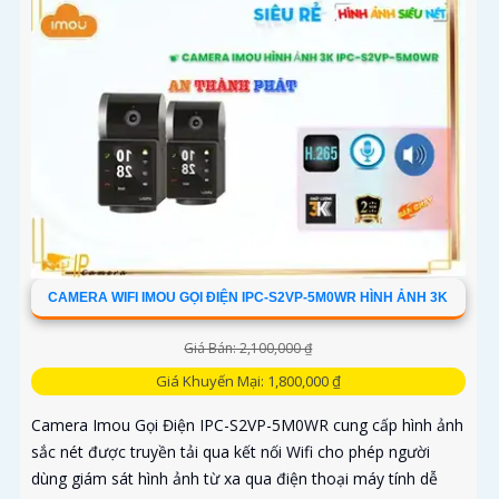
CAMERA WIFI IMOU GỌI ĐIỆN IPC-S2VP-5M0WR HÌNH ẢNH 3K
Giá Bán: 2,100,000 ₫
Giá Khuyến Mại: 1,800,000 ₫
Camera Imou Gọi Điện IPC-S2VP-5M0WR cung cấp hình ảnh
sắc nét được truyền tải qua kết nối Wifi cho phép người
dùng giám sát hình ảnh từ xa qua điện thoại máy tính dễ