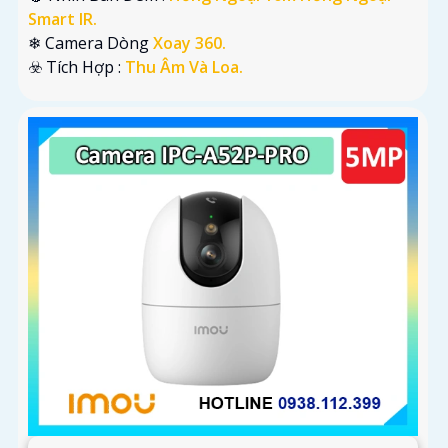
Smart IR.
❄ Camera Dòng
Xoay 360.
️☣️ Tích Hợp :
Thu Âm Và Loa.