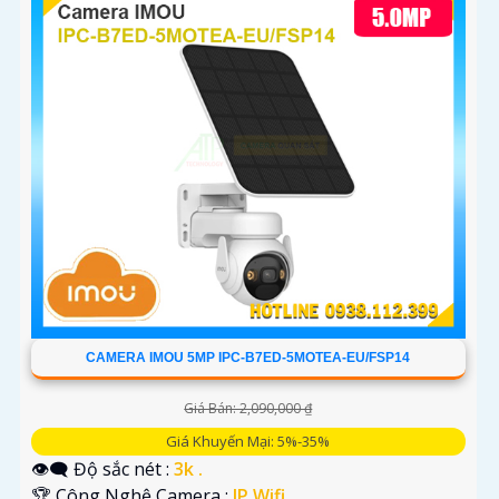
CAMERA IMOU 5MP IPC-B7ED-5MOTEA-EU/FSP14
Giá Bán: 2,090,000 ₫
Giá Khuyến Mại: 5%-35%
👁️‍🗨 Độ sắc nét :
3k .
🏆 Công Nghệ Camera :
IP Wifi.