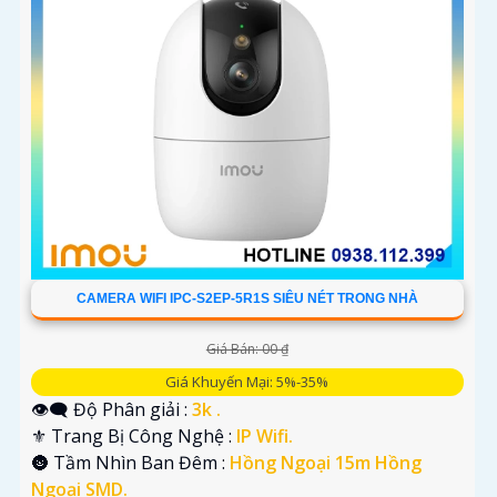
'
CAMERA WIFI IPC-S2EP-5R1S SIÊU NÉT TRONG NHÀ
Giá Bán: 00 ₫
Giá Khuyến Mại: 5%-35%
👁️‍🗨 Độ Phân giải :
3k .
⚜️ Trang Bị Công Nghệ :
IP Wifi.
🌚 Tầm Nhìn Ban Đêm :
Hồng Ngoại 15m Hồng
Ngoại SMD.