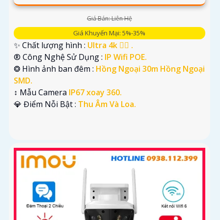
Giá Bán: Liên Hệ
Giá Khuyến Mại: 5%-35%
✨ Chất lượng hình :
Ultra 4k 👍🏾 .
®️ Công Nghệ Sử Dụng :
IP Wifi POE.
❂ Hình ảnh ban đêm :
Hồng Ngoại 30m Hồng Ngoại
SMD.
↕️ Mẫu Camera
IP67 xoay 360.
️💎 Điểm Nỗi Bật :
Thu Âm Và Loa.