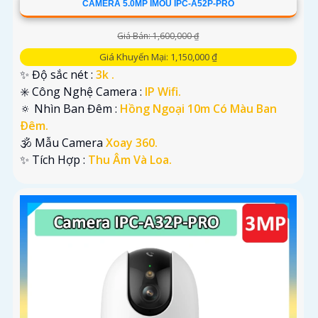
CAMERA 5.0MP IMOU IPC-A52P-PRO
Giá Bán: 1,600,000 ₫
Giá Khuyến Mại: 1,150,000 ₫
✨ Độ sắc nét :
3k .
✳️ Công Nghệ Camera :
IP Wifi.
🔅 Nhìn Ban Đêm :
Hồng Ngoại 10m Có Màu Ban
Ðêm.
🕉️ Mẫu Camera
Xoay 360.
️✨ Tích Hợp :
Thu Âm Và Loa.