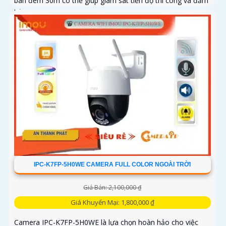
ban đêm 30m có thể giúp giám sát tiến độ thi công và đảm
bảo an ninh cho công trình xây dựng, đặc biệt là trong
những khu vực mà việc đi lại khó khăn hoặc không có sẵn
kết nối mạng ổn định. Camera IPC-K7FP-3H0TE-EU sử dụng
công nghệ nhận diện người và động vật, kết hợp Wifi không
dây
IPC-K7FP-5H0WE CAMERA FULL COLOR NGOÀI TRỜI
Giá Bán: 2,100,000 ₫
Giá Khuyến Mại: 1,800,000 ₫
Camera IPC-K7FP-5H0WE là lựa chọn hoàn hảo cho việc