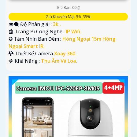
Giá Bán: 00 ₫
Giá Khuyến Mại: 5%-35%
👁️‍🗨 Độ Phân giải :
3k .
🤖️ Trang Bị Công Nghệ :
IP Wifi.
✪ Tầm Nhìn Ban Đêm :
Hồng Ngoại 15m Hồng
Ngoại Smart IR.
🐉️ Thiết Kế Camera
Xoay 360.
️💎 Khả Năng :
Thu Âm Và Loa.