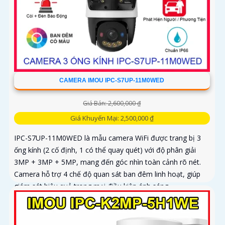
CAMERA IMOU IPC-S7UP-11M0WED
Giá Bán: 2,600,000 ₫
Giá Khuyến Mại: 2,500,000 ₫
IPC-S7UP-11M0WED là mẫu camera WiFi được trang bị 3
ống kính (2 cố định, 1 có thể quay quét) với độ phân giải
3MP + 3MP + 5MP, mang đến góc nhìn toàn cảnh rõ nét.
Camera hỗ trợ 4 chế độ quan sát ban đêm linh hoạt, giúp
giám sát hiệu quả trong mọi điều kiện ánh sáng