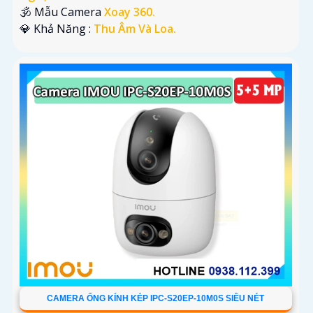
🕉️ Mẫu Camera
Xoay 360.
️💎 Khả Năng :
Thu Âm Và Loa.
CAMERA ỐNG KÍNH KÉP IPC-S20EP-10M0S SIÊU NÉT