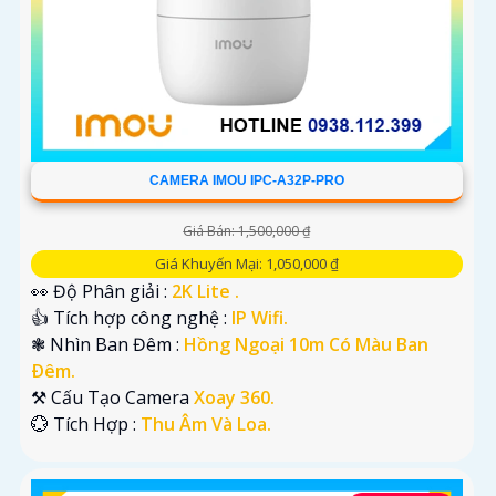
CAMERA IMOU IPC-A32P-PRO
Giá Bán: 1,500,000 ₫
Giá Khuyến Mại: 1,050,000 ₫
👀 Độ Phân giải :
2K Lite .
👍 Tích hợp công nghệ :
IP Wifi.
❃ Nhìn Ban Đêm :
Hồng Ngoại 10m Có Màu Ban
Ðêm.
⚒ Cấu Tạo Camera
Xoay 360.
️💮 Tích Hợp :
Thu Âm Và Loa.