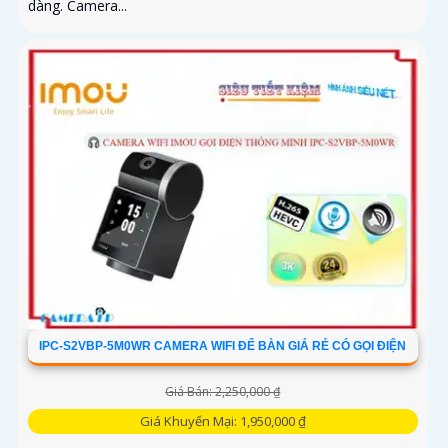
dàng. Camera...
IPC-S2VBP-5M0WR CAMERA WIFI ĐỂ BÀN GIÁ RẺ CÓ GỌI ĐIỆN
Giá Bán: 2,250,000 ₫
Giá Khuyến Mại: 1,950,000 ₫