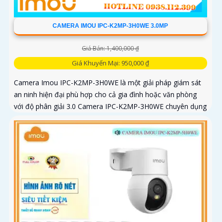
CAMERA IMOU IPC-K2MP-3H0WE 3.0MP
Giá Bán: 1,400,000 ₫
Giá Khuyến Mại: 950,000 ₫
Camera Imou IPC-K2MP-3H0WE là một giải pháp giám sát
an ninh hiện đại phù hợp cho cả gia đình hoặc văn phòng
với độ phân giải 3.0 Camera IPC-K2MP-3H0WE chuyên dụng
với thuật toán AI deep learning phân biệt người & phương
tiện