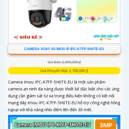
CAMERA XOAY 4G IMOU IP IPC-K7FP-5H0TE-EU
Giá Bán: 2,400,000 ₫
Giá Khuyến Mại: 2,100,000 ₫
Camera Imou IPC-K7FP-5H0TE-EU là một sản phẩm
camera an ninh đa năng được thiết kế đặc biệt cho các ứng
dụng cần giám sát từ xa trong điều kiện không có kết nối
mạng dây Imou IPC-K7FP-5H0TE-EU hỗ trợ công nghệ hồng
ngoại với khả năng nhìn đêm lên đến 30 mét.