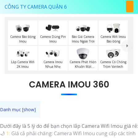
CÔNG TY CAMERA QUẬN 6
Báo Giá Camera
Camera Báo Động
Camera Dùng Pin
Camera Wifi Imou
Imou Ngoài Trời
Imou
Imou
Báo Động
Camera Phát Hiện
Lắp Camera Wifi
Camera Imou
Camera Có Chống
Khuôn Mặt
2K Imou
Nhụa Nhẹ
Trộm Vantech
Kbvision
CAMERA IMOU 360
Dưới đây là 5 lý do để bạn chọn lắp Camera Wifi Imou giá rẻ:
🌙
1:
Giá cả phải chăng: Camera Wifi Imou cung cấp các tính