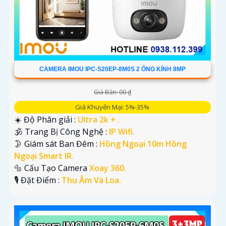
CAMERA IMOU IPC-S20EP-8M0S 2 ỐNG KÍNH 8MP
Giá Bán: 00 ₫
Giá Khuyến Mại: 5%-35%
☀️ Độ Phân giải :
Ultra 2k + .
🕉️ Trang Bị Công Nghệ :
IP Wifi.
🌛 Giám sát Ban Đêm :
Hồng Ngoại 10m Hồng
Ngoại Smart IR.
🔩 Cấu Tạo Camera
Xoay 360.
️🎙 Đặt Điểm :
Thu Âm Và Loa.