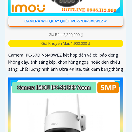
CAMERA WIFI QUAY QUÉT IPC-S7DP-5M0WEZ ✔
Giá Bán: 2,200,000 ₫
Giá Khuyến Mại: 1,900,000 ₫
Camera IPC-S7DP-5M0WEZ kết hợp đèn và còi báo động
không dây, ánh sáng kép, chọn hồng ngoại hoặc đèn chiếu
sáng. Chất lượng hình ảnh Ultra 4K lite, tiết kiệm băng thông
và chi phí, giám sát ban đêm tốt với hồng ngoại 50m