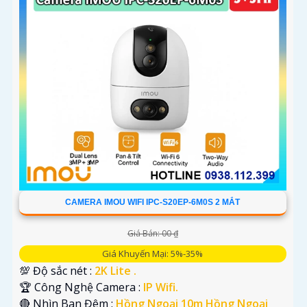
CAMERA IMOU WIFI IPC-S20EP-6M0S 2 MẮT
Giá Bán: 00 ₫
Giá Khuyến Mại: 5%-35%
💯 Độ sắc nét :
2K Lite .
🏆 Công Nghệ Camera :
IP Wifi.
🔴 Nhìn Ban Đêm :
Hồng Ngoại 10m Hồng Ngoại