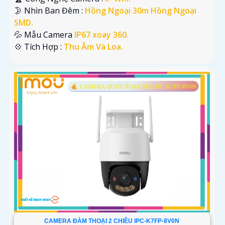
🌛 Nhìn Ban Đêm :
Hồng Ngoại 30m Hồng Ngoại
SMD.
💦 Mẫu Camera
IP67 xoay 360.
️💠 Tích Hợp :
Thu Âm Và Loa.
CAMERA ĐÀM THOẠI 2 CHIỀU IPC-K7FP-8V0N