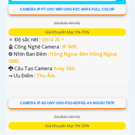
CAMERA IP PT UNV WIFI UHO-P2C-M4F4 FULL COLOR
Giá Bán: liên hệ
Giá Khuyến Mại: 5%-35%
🔅 Độ sắc nét :
Ultra 2k + .
🤖️ Công Nghệ Camera :
IP Wifi.
❂ Nhìn Ban Đêm :
Hồng Ngoại 40m Hồng Ngoại
SMD.
🐉️ Cấu Tạo Camera
Xoay 360.
️⇝ Ưu Điểm :
Thu Âm.
CAMERA IP 4G UNV UHO-P2G-M3F4D-AS NGOÀI TRỜI
Giá Bán: liên hệ
Giá Khuyến Mại: 5%-35%