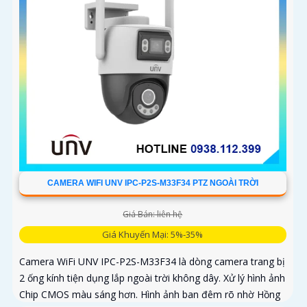
CAMERA WIFI UNV IPC-P2S-M33F34 PTZ NGOÀI TRỜI
Giá Bán: liên hệ
Giá Khuyến Mại: 5%-35%
Camera WiFi UNV IPC-P2S-M33F34 là dòng camera trang bị
2 ống kính tiện dụng lắp ngoài trời không dây. Xử lý hình ảnh
Chip CMOS màu sáng hơn. Hình ảnh ban đêm rõ nhờ Hồng