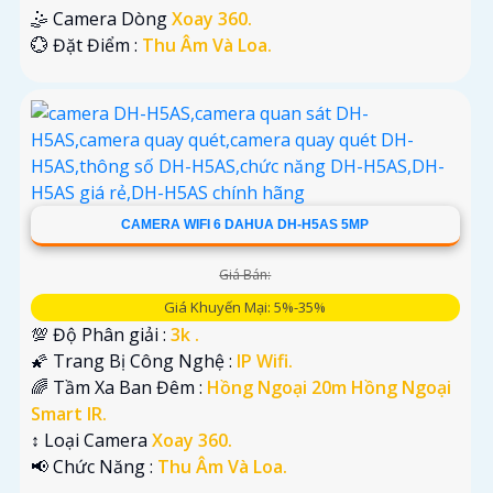
🤹 Camera Dòng
Xoay 360.
️💮 Đặt Điểm :
Thu Âm Và Loa.
CAMERA WIFI 6 DAHUA DH-H5AS 5MP
Giá Bán:
Giá Khuyến Mại: 5%-35%
💯 Độ Phân giải :
3k .
🌠 Trang Bị Công Nghệ :
IP Wifi.
🌈 Tầm Xa Ban Đêm :
Hồng Ngoại 20m Hồng Ngoại
Smart IR.
↕️ Loại Camera
Xoay 360.
️📢 Chức Năng :
Thu Âm Và Loa.