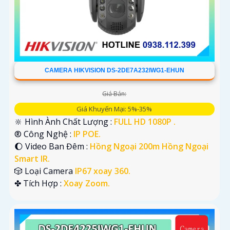
CAMERA HIKVISION DS-2DE7A232IWG1-EHUN
Giá Bán:
Giá Khuyến Mại: 5%-35%
🔆 Hình Ành Chất Lượng :
FULL HD 1080P .
®️ Công Nghệ :
IP POE.
🌔 Video Ban Đêm :
Hồng Ngoại 200m Hồng Ngoại
Smart IR.
🎲 Loại Camera
IP67 xoay 360.
️✤ Tích Hợp :
Xoay Zoom.