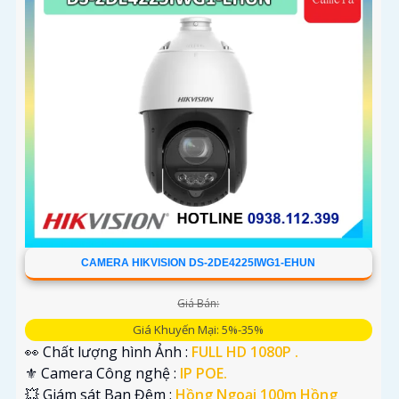
CAMERA HIKVISION DS-2DE4225IWG1-EHUN
Giá Bán:
Giá Khuyến Mại: 5%-35%
👀 Chất lượng hình Ảnh :
FULL HD 1080P .
⚜️ Camera Công nghệ :
IP POE.
💥 Giám sát Ban Đêm :
Hồng Ngoại 100m Hồng