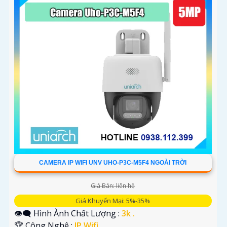
CAMERA IP WIFI UNV UHO-P3C-M5F4 NGOÀI TRỜI
Giá Bán: liên hệ
Giá Khuyến Mại: 5%-35%
👁️‍🗨 Hình Ành Chất Lượng :
3k .
🏆 Công Nghệ :
IP Wifi.