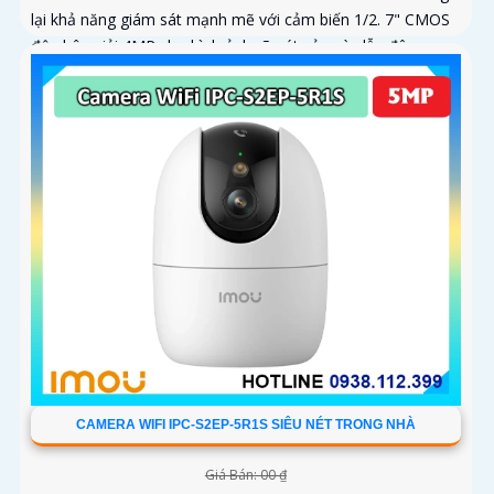
lại khả năng giám sát mạnh mẽ với cảm biến 1/2. 7" CMOS
độ phân giải 4MP cho hình ảnh rõ nét cả ngày lẫn đêm
CAMERA WIFI IPC-S2EP-5R1S SIÊU NÉT TRONG NHÀ
Giá Bán: 00 ₫