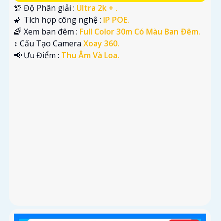
💯 Độ Phân giải :
Ultra 2k + .
🌠 Tích hợp công nghệ :
IP POE.
🌈 Xem ban đêm :
Full Color 30m Có Màu Ban Ðêm.
↕️ Cấu Tạo Camera
Xoay 360.
️📢 Ưu Điểm :
Thu Âm Và Loa.