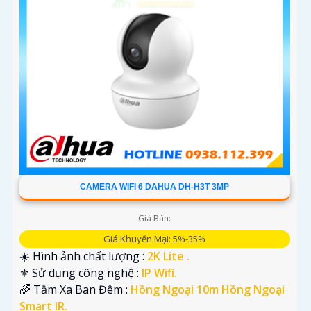
'
CAMERA WIFI 6 DAHUA DH-H3T 3MP
Giá Bán:
Giá Khuyến Mại: 5%-35%
☀️ Hình ảnh chất lượng :
2K Lite .
⚜️ Sử dụng công nghệ :
IP Wifi.
🌈 Tầm Xa Ban Đêm :
Hồng Ngoại 10m Hồng Ngoại
Smart IR.