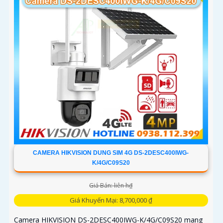
CAMERA HIKVISION DUNG SIM 4G DS-2DESC400IWG-
K/4G/C09S20
Giá Bán: liên h₫
Giá Khuyến Mại: 8,700,000 ₫
Camera HIKVISION DS-2DESC400IWG-K/4G/C09S20 mang