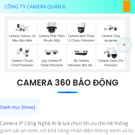
CÔNG TY CAMERA QUẬN 6
Camera Phát Hiện
Camera Đàm Thoại
Camera Colorvu Có
Camera Chip
Khuôn Mặt
2 Chiều Hikvision
Màu Ban Đêm
Acusense
Hikvision
Bộ Camera
Camera Chuẩn
Lắp Camera IP
Camera Zoom 25x
Hikvision Ban Đêm
Onvif Hikvision
Dome Hikvision
Hikvision
Có Màu
CAMERA 360 BÁO ĐỘNG
Camera IP Công Nghệ AI là lựa chọn tối ưu cho hệ thống
giám sát an ninh, với khả năng nhận diện thông minh và tự