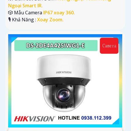
Ngoại Smart IR.
🎲 Mẫu Camera
IP67 xoay 360.
️🎙 Khả Năng :
Xoay Zoom.