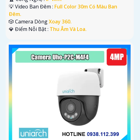
💡 Video Ban Đêm :
Full Color 30m Có Màu Ban
Ðêm.
🎲 Camera Dòng
Xoay 360.
️💎 Điểm Nỗi Bật :
Thu Âm Và Loa.