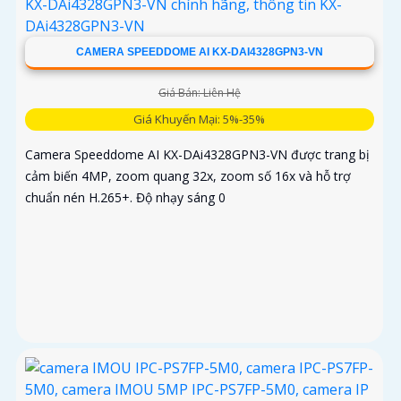
CAMERA SPEEDDOME AI KX-DAI4328GPN3-VN
Giá Bán: Liên Hệ
Giá Khuyến Mại: 5%-35%
Camera Speeddome AI KX-DAi4328GPN3-VN được trang bị
cảm biến 4MP, zoom quang 32x, zoom số 16x và hỗ trợ
chuẩn nén H.265+. Độ nhạy sáng 0