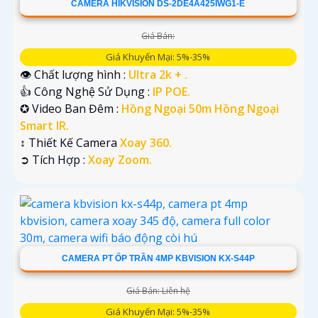
CAMERA HIKVISION DS-2DE4A425IWG1-E
Giá Bán:
Giá Khuyến Mại: 5%-35%
👁 Chất lượng hình :
Ultra 2k + .
👍 Công Nghệ Sử Dụng :
IP POE.
✪ Video Ban Đêm :
Hồng Ngoại 50m Hồng Ngoại
Smart IR.
↕️ Thiết Kế Camera
Xoay 360.
️➲ Tích Hợp :
Xoay Zoom.
CAMERA PT ỐP TRẦN 4MP KBVISION KX-S44P
Giá Bán: Liên hệ
Giá Khuyến Mại: 5%-35%