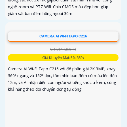
nghệ zoom và PTZ Wifi. Chip CMOS màu đẹp hơn giúp
giám sát ban đêm hồng ngoại 30m
CAMERA AI WI-FI TAPO C216
Giá Bán: Liên Hệ
Giá Khuyến Mại: 5%-35%
Camera AI Wi-Fi Tapo C216 với độ phân giải 2K 3MP, xoay
360º ngang và 152º dọc, tầm nhìn ban đêm có màu lên đến
12m, và AI nhận diện con người và tiếng khóc trẻ em, cùng
khả năng theo dõi chuyển động tự động