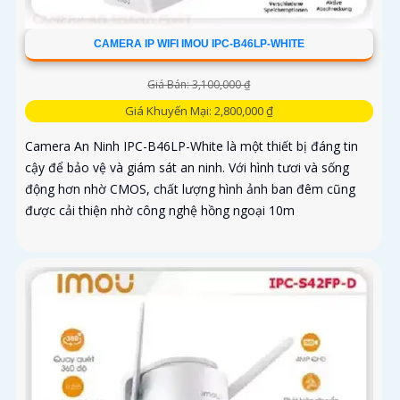
CAMERA IP WIFI IMOU IPC-B46LP-WHITE
Giá Bán: 3,100,000 ₫
Giá Khuyến Mại: 2,800,000 ₫
Camera An Ninh IPC-B46LP-White là một thiết bị đáng tin
cậy để bảo vệ và giám sát an ninh. Với hình tươi và sống
động hơn nhờ CMOS, chất lượng hình ảnh ban đêm cũng
được cải thiện nhờ công nghệ hồng ngoại 10m