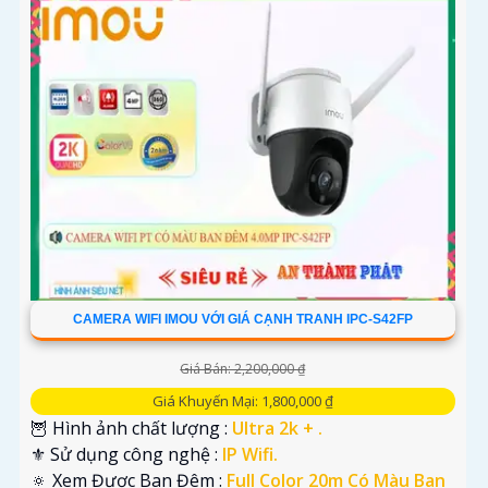
CAMERA WIFI IMOU VỚI GIÁ CẠNH TRANH IPC-S42FP
Giá Bán: 2,200,000 ₫
Giá Khuyến Mại: 1,800,000 ₫
🦉 Hình ảnh chất lượng :
Ultra 2k + .
⚜️ Sử dụng công nghệ :
IP Wifi.
🔅 Xem Được Ban Đêm :
Full Color 20m Có Màu Ban