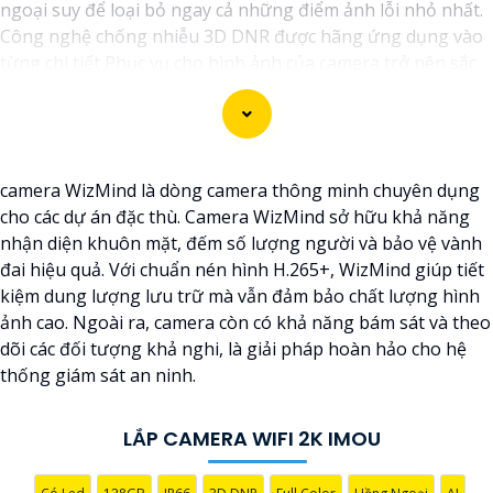
ngoại suy để loại bỏ ngay cả những điểm ảnh lỗi nhỏ nhất.
Công nghệ chống nhiễu 3D DNR được hãng ứng dụng vào
từng chi tiết Phục vụ cho hình ảnh của camera trở nên sắc
nét, rõ ràng và không bị ảnh hưởng bởi nhiễu hạt.
Với tính năng chống nhiễu 3D DNR camera sẽ giúp bạn
quan sát được hình ảnh chất lượng cao, đặc biệt trong các
điều kiện ánh sáng yếu hoặc độ nhiễu cao. Với Những
camera WizMind là dòng camera thông minh chuyên dụng
Trang bị cao cấp làm cho việc giám sát, quan sát trở nên dễ
cho các dự án đặc thù. Camera WizMind sở hữu khả năng
dàng và chính xác hơn.
nhận diện khuôn mặt, đếm số lượng người và bảo vệ vành
đai hiệu quả. Với chuẩn nén hình H.265+, WizMind giúp tiết
kiệm dung lượng lưu trữ mà vẫn đảm bảo chất lượng hình
ảnh cao. Ngoài ra, camera còn có khả năng bám sát và theo
dõi các đối tượng khả nghi, là giải pháp hoàn hảo cho hệ
thống giám sát an ninh.
LẮP CAMERA WIFI 2K IMOU