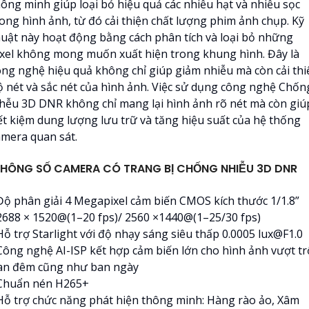
hông minh giúp loại bỏ hiệu quả các nhiễu hạt và nhiễu sọc
rong hình ảnh, từ đó cải thiện chất lượng phim ảnh chụp. Kỹ
huật này hoạt động bằng cách phân tích và loại bỏ những
ixel không mong muốn xuất hiện trong khung hình. Đây là
ông nghệ hiệu quả không chỉ giúp giảm nhiễu mà còn cải thi
ộ nét và sắc nét của hình ảnh. Việc sử dụng công nghệ Chốn
hễu 3D DNR không chỉ mang lại hình ảnh rõ nét mà còn giú
iết kiệm dung lượng lưu trữ và tăng hiệu suất của hệ thống
amera quan sát.
HÔNG SỐ CAMERA CÓ TRANG BỊ CHỐNG NHIỄU 3D DNR
 Độ phân giải 4 Megapixel cảm biến CMOS kích thước 1/1.8”
 2688 × 1520@(1–20 fps)/ 2560 ×1440@(1–25/30 fps)
Hỗ trợ Starlight với độ nhạy sáng siêu thấp 0.0005 lux@F1.0
 Công nghệ AI-ISP kết hợp cảm biến lớn cho hình ảnh vượt tr
an đêm cũng như ban ngày
 Chuẩn nén H265+
 Hỗ trợ chức năng phát hiện thông minh: Hàng rào ảo, Xâm