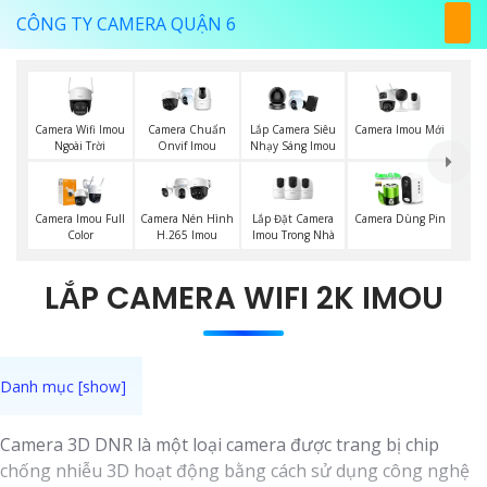
CÔNG TY CAMERA QUẬN 6
Camera Wifi Imou
Camera Imou Mới
Camera Chuẩn
Lắp Camera Siêu
Ngoài Trời
Onvif Imou
Nhạy Sáng Imou
Lắp Đặt Camera
Camera Imou Full
Camera Nén Hình
Camera Dùng Pin
Imou Trong Nhà
Color
H.265 Imou
LẮP CAMERA WIFI 2K IMOU
Camera 3D DNR là một loại camera được trang bị chip
chống nhiễu 3D hoạt động bằng cách sử dụng công nghệ