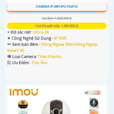
CAMERA IP WIFI IPC-F42P-D
Giá Bán: 1,600,000 ₫
Giá Khuyến Mại: 1,400,000 ₫
️⚡ Độ sắc nét :
Ultra 2k .
⚜️ Công Nghệ Sử Dụng :
IP Wifi.
🔦 Xem ban đêm :
Hồng Ngoại 30m Hồng Ngoại
Smart IR.
🕸️ Loại Camera
Thân Plastic.
️🆑 Ưu Điểm :
Thu Âm.