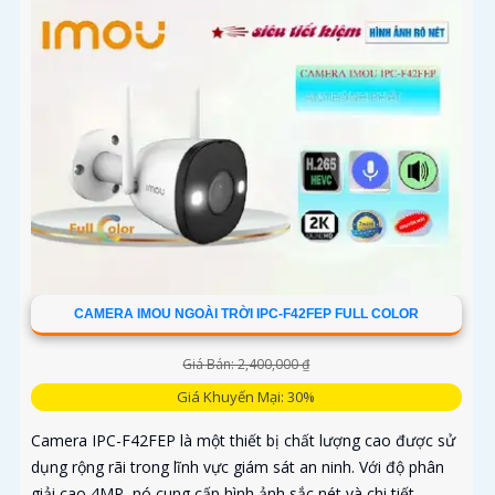
CAMERA IMOU NGOÀI TRỜI IPC-F42FEP FULL COLOR
Giá Bán: 2,400,000 ₫
Giá Khuyến Mại: 30%
Camera IPC-F42FEP là một thiết bị chất lượng cao được sử
dụng rộng rãi trong lĩnh vực giám sát an ninh. Với độ phân
giải cao 4MP, nó cung cấp hình ảnh sắc nét và chi tiết