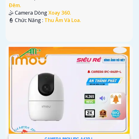
Ðêm.
🤹 Camera Dòng
Xoay 360.
️👮 Chức Năng :
Thu Âm Và Loa.