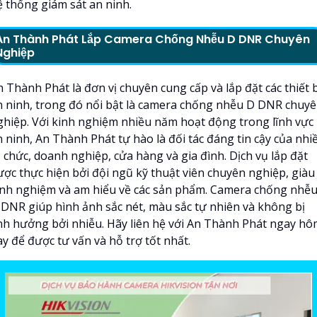
ệ thống giám sát an ninh.
An Thành Phát Lắp Camera Chống Nhễu D DNR Chuyên
Nghiệp
 Thành Phát là đơn vị chuyên cung cấp và lắp đặt các thiết b
n ninh, trong đó nổi bật là camera chống nhễu D DNR chuy
ghiệp. Với kinh nghiệm nhiều năm hoạt động trong lĩnh vực
n ninh, An Thành Phát tự hào là đối tác đáng tin cậy của nhi
 chức, doanh nghiệp, cửa hàng và gia đình. Dịch vụ lắp đặt
ược thực hiện bởi đội ngũ kỹ thuật viên chuyên nghiệp, giàu
inh nghiệm và am hiểu về các sản phẩm. Camera chống nhễ
 DNR giúp hình ảnh sắc nét, màu sắc tự nhiên và không bị
nh hưởng bởi nhiễu. Hãy liên hệ với An Thành Phát ngay h
y để được tư vấn và hỗ trợ tốt nhất.