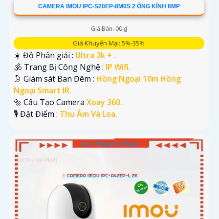
CAMERA IMOU IPC-S20EP-8M0S 2 ỐNG KÍNH 8MP
Giá Bán: 00 ₫
Giá Khuyến Mại: 5%-35%
☀️ Độ Phân giải :
Ultra 2k + .
🕉️ Trang Bị Công Nghệ :
IP Wifi.
🌛 Giám sát Ban Đêm :
Hồng Ngoại 10m Hồng
Ngoại Smart IR.
🔩 Cấu Tạo Camera
Xoay 360.
️🎙 Đặt Điểm :
Thu Âm Và Loa.