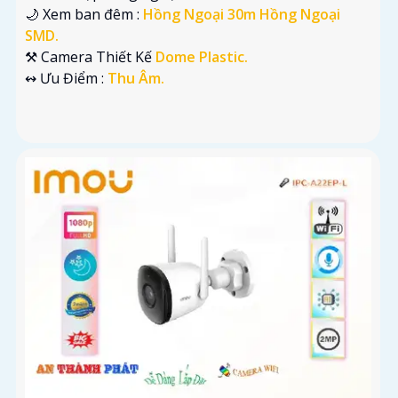
🌙 Xem ban đêm :
Hồng Ngoại 30m Hồng Ngoại
SMD.
⚒ Camera Thiết Kế
Dome Plastic.
️↭ Ưu Điểm :
Thu Âm.