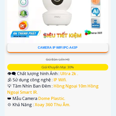
CAMERA IP WIFI IPC-A43P
Giá Bán: Liên Hệ
Giá Khuyến Mại: 30%
👁️‍🗨 Chất lượng hình Ảnh :
Ultra 2k .
🕉️ Sử dụng công nghệ :
IP Wifi.
💡 Tầm Nhìn Ban Đêm :
Hồng Ngoại 10m Hồng
Ngoại Smart IR.
👑 Mẫu Camera
Dome Plastic.
️💠 Khả Năng :
Xoay 360 Thu Âm.