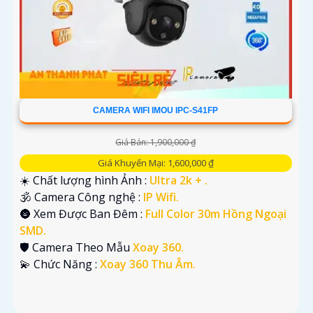
CAMERA WIFI IMOU IPC-S41FP
Giá Bán: 1,900,000 ₫
Giá Khuyến Mại: 1,600,000 ₫
☀️ Chất lượng hình Ảnh :
Ultra 2k + .
🕉️ Camera Công nghệ :
IP Wifi.
🌚 Xem Được Ban Đêm :
Full Color 30m Hồng Ngoại
SMD.
🛡 Camera Theo Mẫu
Xoay 360.
️💫 Chức Năng :
Xoay 360 Thu Âm.