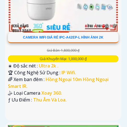
CAMERA WIFI GIÁ RẺ IPC-A42EP-L HÌNH ẢNH 2K
Giá Bán: 1,800,000 ₫
Giá Khuyến Mại: 1,000,000 ₫
☀️ Độ sắc nét :
Ultra 2k .
🏆 Công Nghệ Sử Dụng :
IP Wifi.
🌈 Xem ban đêm :
Hồng Ngoại 10m Hồng Ngoại
Smart IR.
🤹 Loại Camera
Xoay 360.
️ƒ Ưu Điểm :
Thu Âm Và Loa.