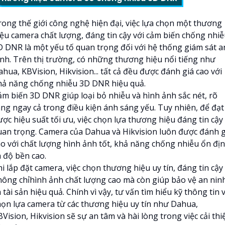
rong thế giới công nghệ hiện đại, việc lựa chọn một thương
iệu camera chất lượng, đáng tin cậy với cảm biến chống nhi
D DNR là một yếu tố quan trọng đối với hệ thống giám sát a
inh. Trên thị trường, có những thương hiệu nổi tiếng như
hua, KBVision, Hikvision... tất cả đều được đánh giá cao với
hả năng chống nhiễu 3D DNR hiệu quả.
ảm biến 3D DNR giúp loại bỏ nhiễu và hình ảnh sắc nét, rõ
àng ngay cả trong điều kiện ánh sáng yếu. Tuy nhiên, để đạt
ợc hiệu suất tối ưu, việc chọn lựa thương hiệu đáng tin cậy 
uan trọng. Camera của Dahua và Hikvision luôn được đánh g
ao với chất lượng hình ảnh tốt, khả năng chống nhiễu ổn đị
à độ bền cao.
i lắp đặt camera, việc chọn thương hiệu uy tín, đáng tin cậy
hông chỉhình ảnh chất lượng cao mà còn giúp bảo vệ an nin
 tài sản hiệu quả. Chính vì vậy, tư vấn tìm hiểu kỹ thông tin 
họn lựa camera từ các thương hiệu uy tín như Dahua,
Vision, Hikvision sẽ sự an tâm và hài lòng trong việc cải thi