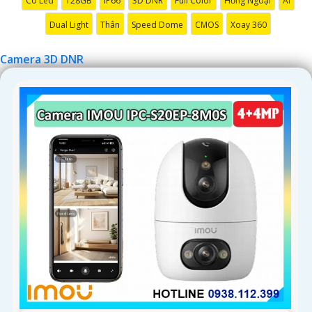
Có Led
128GB
IP66
3D DNR
Full Color
Hồng Ngoại
AI
Dual Light
Thân
Speed Dome
CMOS
Xoay 360
'
Camera 3D DNR