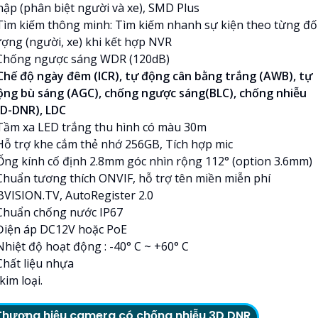
hập (phân biệt người và xe), SMD Plus
 Tìm kiếm thông minh: Tìm kiếm nhanh sự kiện theo từng đố
ượng (người, xe) khi kết hợp NVR
 Chống ngược sáng WDR (120dB)
 Chế độ ngày đêm (ICR), tự động cân bằng trắng (AWB), tự
ộng bù sáng (AGC), chống ngược sáng(BLC), chống nhiễu
3D-DNR), LDC
 Tầm xa LED trắng thu hình có màu 30m
 Hỗ trợ khe cắm thẻ nhớ 256GB, Tích hợp mic
 Ống kính cố định 2.8mm góc nhìn rộng 112° (option 3.6mm)
 Chuẩn tương thích ONVIF, hỗ trợ tên miền miễn phí
BVISION.TV, AutoRegister 2.0
 Chuẩn chống nước IP67
 Điện áp DC12V hoặc PoE
Nhiệt độ hoạt động : -40° C ~ +60° C
Chất liệu nhựa
kim loại.
Thương hiệu camera có chống nhiễu 3D DNR