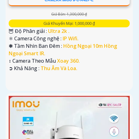
CAMERA IMOU IPC-A42P-L
Giá Bán: 1,300,000 ₫
Giá Khuyến Mại: 1,000,000 ₫
🦉 Độ Phân giải :
Ultra 2k .
⚛️ Camera Công nghệ :
IP Wifi.
❃ Tầm Nhìn Ban Đêm :
Hồng Ngoại 10m Hồng
Ngoại Smart IR.
↕️ Camera Theo Mẫu
Xoay 360.
️➲ Khả Năng :
Thu Âm Và Loa.