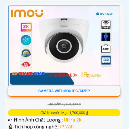
CAMERA WIFI IMOU IPC-T42EP
Giá Bán: 1,850,000 ₫
Giá Khuyến Mại: 1,700,000 ₫
👀 Hình Ành Chất Lượng :
Ultra 2k .
🤖️ Tích hợp công nghệ :
IP Wifi.