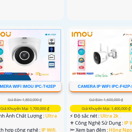
MERA WIFI IMOU IPC-T42EP
CAMERA IP WIFI IPC-F42P
Giá Bán: 1,850,000 ₫
Giá Bán: 1,600,000 ₫
Giá Khuyến Mại: 1,700,000 ₫
Giá Khuyến Mại: 1,400,000 ₫
ình Ành Chất Lượng :
Ultra
️⚡ Độ sắc nét :
Ultra 2k .
⚜️ Công Nghệ Sử Dụng :
IP W
ích hợp công nghệ :
IP Wifi.
🔦 Xem ban đêm :
Hồng Ngo