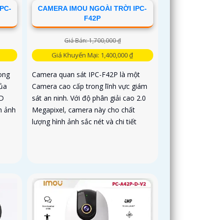
PC-
CAMERA IMOU NGOÀI TRỜI IPC-
F42P
Giá Bán: 1,700,000 ₫
Giá Khuyến Mại: 1,400,000 ₫
ong
Camera quan sát IPC-F42P là một
ủa
Camera cao cấp trong lĩnh vực giám
HD
sát an ninh. Với độ phân giải cao 2.0
h ảnh
Megapixel, camera này cho chất
lượng hình ảnh sắc nét và chi tiết