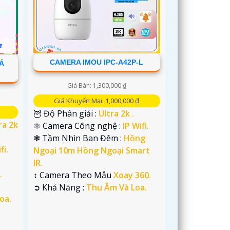
CAMERA IMOU IPC-A42P-L
IÁ
Giá Bán: 1,300,000 ₫
Giá Khuyến Mại: 1,000,000 ₫
🦉 Độ Phân giải :
Ultra 2k .
ra 2k
⚛️ Camera Công nghệ :
IP Wifi.
❃ Tầm Nhìn Ban Đêm :
Hồng
fi.
Ngoại 10m Hồng Ngoại Smart
IR.
.
↕️ Camera Theo Mẫu
Xoay 360.
️➲ Khả Năng :
Thu Âm Và Loa.
oa.