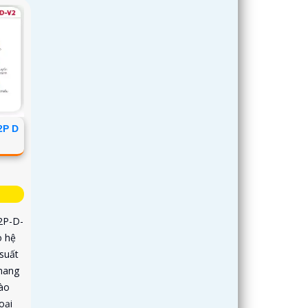
2P D
2P-D-
o hệ
 suất
mang
vào
oại