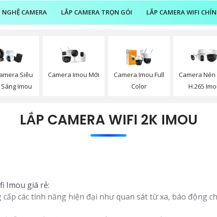
 NGHỆ CAMERA
LẮP CAMERA TRỌN GÓI
LẮP CAMERA WIFI CHÍ
Camera Imou Mới
amera Siêu
Camera Imou Full
Camera Nén 
 Sáng Imou
Color
H.265 Im
LẮP CAMERA WIFI 2K IMOU
i Imou giá rẻ:
 cấp các tính năng hiện đại như quan sát từ xa, báo động c