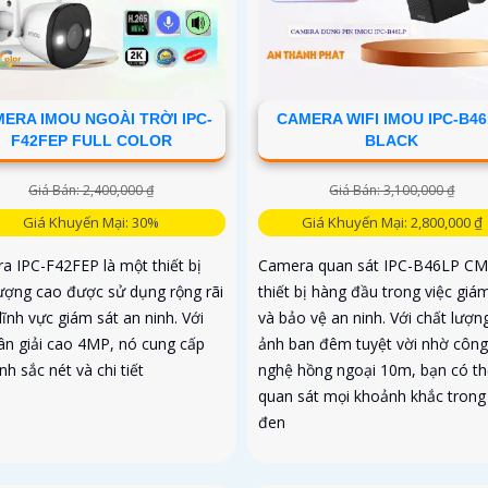
ERA IMOU NGOÀI TRỜI IPC-
CAMERA WIFI IMOU IPC-B4
F42FEP FULL COLOR
BLACK
Giá Bán: 2,400,000 ₫
Giá Bán: 3,100,000 ₫
Giá Khuyến Mại: 30%
Giá Khuyến Mại: 2,800,000 ₫
a IPC-F42FEP là một thiết bị
Camera quan sát IPC-B46LP CM
lượng cao được sử dụng rộng rãi
thiết bị hàng đầu trong việc giá
lĩnh vực giám sát an ninh. Với
và bảo vệ an ninh. Với chất lượn
ân giải cao 4MP, nó cung cấp
ảnh ban đêm tuyệt vời nhờ công
nh sắc nét và chi tiết
nghệ hồng ngoại 10m, bạn có th
quan sát mọi khoảnh khắc trong 
đen