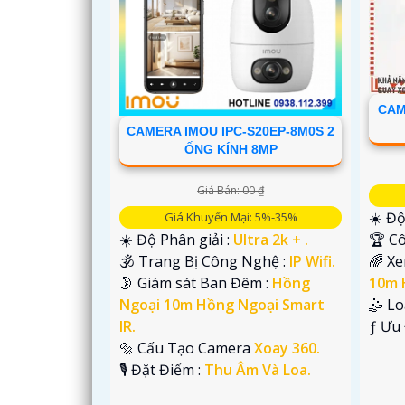
CAM
CAMERA IMOU IPC-S20EP-8M0S 2
ỐNG KÍNH 8MP
Giá Bán: 00 ₫
☀️ Độ
Giá Khuyến Mại: 5%-35%
🏆 C
☀️ Độ Phân giải :
Ultra 2k + .
🌈 X
🕉️ Trang Bị Công Nghệ :
IP Wifi.
10m 
🌛 Giám sát Ban Đêm :
Hồng
🤹 L
Ngoại 10m Hồng Ngoại Smart
️ƒ Ưu
IR.
🔩 Cấu Tạo Camera
Xoay 360.
️🎙 Đặt Điểm :
Thu Âm Và Loa.