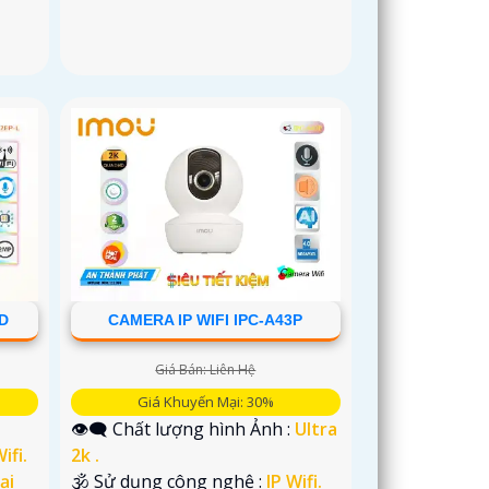
-D
CAMERA IP WIFI IPC-A43P
Giá Bán: Liên Hệ
Giá Khuyến Mại: 30%
👁️‍🗨 Chất lượng hình Ảnh :
Ultra
ifi.
2k .
ại
🕉️ Sử dụng công nghệ :
IP Wifi.