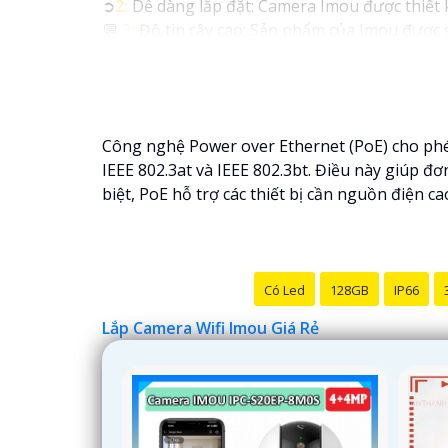
➲
2:
Dễ dàng lắp đặt: Camera Imou được thiết k
💬
3:
Độ tin cậy cao: Sản phẩm của Imou được s
tưởng vào chất lượng của sản phẩm.
🏘
4:
Tích hợp công nghệ mới: Camera Wifi Im
tăng cường tính năng bảo mật.
🌐
5:
Hỗ trợ dịch vụ sau bán hàng: Imou cung c
Công nghệ Power over Ethernet (PoE) cho phé
khi cần thiết.
IEEE 802.3at và IEEE 802.3bt. Điều này giúp đơ
Hy vọng những thông tin trên giúp bạn tìm đư
biệt, PoE hỗ trợ các thiết bị cần nguồn điện 
Có Led
128GB
IP66
Lắp Camera Wifi Imou Giá Rẻ