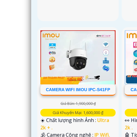
'
CAMERA WIFI IMOU IPC-S41FP
CA
Giá Bán: 1,900,000 ₫
Giá Khuyến Mại: 1,600,000 ₫
☀️ Chất lượng hình Ảnh :
Ultra
👀 H
2k + .
2k .
🕉️ Camera Công nghệ :
IP Wifi.
🤖️ T