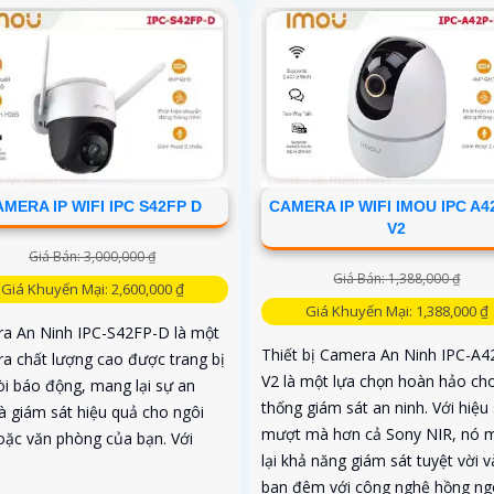
MERA IP WIFI IPC S42FP D
CAMERA IP WIFI IMOU IPC A4
V2
Giá Bán: 3,000,000 ₫
Giá Bán: 1,388,000 ₫
Giá Khuyến Mại: 2,600,000 ₫
Giá Khuyến Mại: 1,388,000 ₫
a An Ninh IPC-S42FP-D là một
Thiết bị Camera An Ninh IPC-A4
a chất lượng cao được trang bị
V2 là một lựa chọn hoàn hảo ch
òi báo động, mang lại sự an
thống giám sát an ninh. Với hiệu
và giám sát hiệu quả cho ngôi
mượt mà hơn cả Sony NIR, nó 
oặc văn phòng của bạn. Với
lại khả năng giám sát tuyệt vời 
.
ban đêm với công nghệ hồng ng