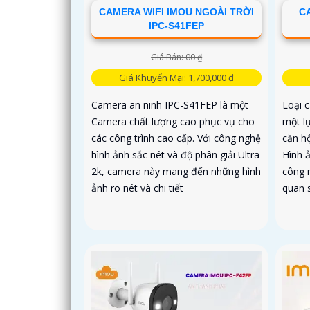
CAMERA WIFI IMOU NGOÀI TRỜI
CA
IPC-S41FEP
Giá Bán: 00 ₫
Giá Khuyến Mại: 1,700,000 ₫
Camera an ninh IPC-S41FEP là một
Loại 
Camera chất lượng cao phục vụ cho
một l
các công trình cao cấp. Với công nghệ
căn hộ
hình ảnh sắc nét và độ phân giải Ultra
Hình 
2k, camera này mang đến những hình
công 
ảnh rõ nét và chi tiết
quan s