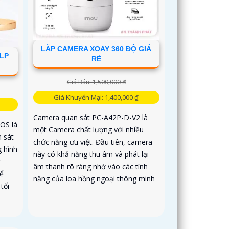
LẮP CAMERA XOAY 360 ĐỘ GIÁ
6LP
RẺ
Giá Bán: 1,500,000 ₫
Giá Khuyến Mại: 1,400,000 ₫
Camera quan sát PC-A42P-D-V2 là
OS là
một Camera chất lượng với nhiều
m sát
chức năng ưu việt. Đầu tiên, camera
g hình
này có khả năng thu âm và phát lại
âm thanh rõ ràng nhờ vào các tính
ể
năng của loa hồng ngoại thông minh
tối