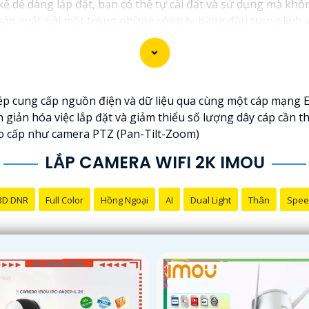
ế dễ dàng lắp đặt, bạn có thể tự cài đặt và sử dụng mà khô
ản xuất bởi một trong những công ty hàng đầu trong lĩnh vực
ou thường được tích hợp các công nghệ mới như trí tuệ nhâ
ấp dịch vụ hỗ trợ khách hàng tốt sau khi mua sản phẩm, bả
p cung cấp nguồn điện và dữ liệu qua cùng một cáp mạng Et
n giản hóa việc lắp đặt và giảm thiểu số lượng dây cáp cần th
ợc lựa chọn hoàn hảo cho Camera Wifi Imou giá rẻ.
cao cấp như camera PTZ (Pan-Tilt-Zoom)
LẮP CAMERA WIFI 2K IMOU
3D DNR
Full Color
Hồng Ngoại
AI
Dual Light
Thân
Spee