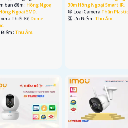
em ban đêm :
Hồng Ngoại
30m Hồng Ngoại Smart IR.
Hồng Ngoại SMD.
🕸️ Loại Camera
Thân Plastic
mera Thiết Kế
Dome
️🆑 Ưu Điểm :
Thu Âm.
ic.
 Điểm :
Thu Âm.