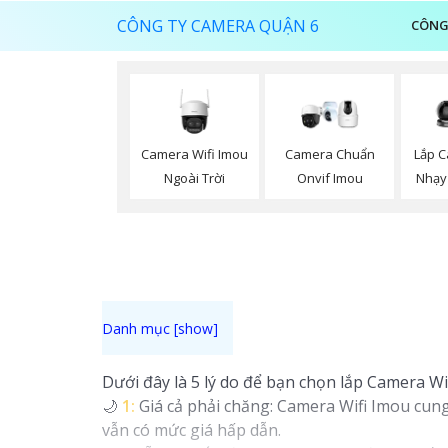
CÔNG TY CAMERA QUẬN 6
CÔNG
Camera Wifi Imou
Camera Chuẩn
Lắp C
Ngoài Trời
Onvif Imou
Nhạy
Dưới đây là 5 lý do để bạn chọn lắp Camera Wif
🌙
1:
Giá cả phải chăng: Camera Wifi Imou cung
vẫn có mức giá hấp dẫn.