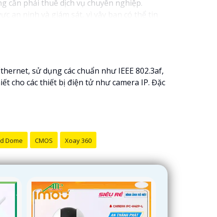
ng cần phải thuê dịch vụ chuyên nghiệp.
 an ninh và giám sát, vì vậy bạn có thể tin
n tạo, cảm biến chuyển động thông minh giúp
o đảm rằng bạn sẽ có sự trợ giúp nhanh chóng
hernet, sử dụng các chuẩn như IEEE 802.3af,
iết cho các thiết bị điện tử như camera IP. Đặc
d Dome
CMOS
Xoay 360