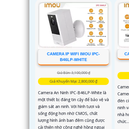
CAMERA IP WIFI IMOU IPC-
CA
B46LP-WHITE
Giá Bán: 3,100,000 ₫
Giá Khuyến Mại: 2,800,000 ₫
Camer
Camera An Ninh IPC-B46LP-White là
Camer
một thiết bị đáng tin cậy để bảo vệ và
đèn c
giám sát an ninh. Với hình tươi và
ninh 
sống động hơn nhờ CMOS, chất
nhà h
lượng hình ảnh ban đêm cũng được
chức..
cải thiện nhờ công nghệ hồng ngoại