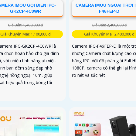
MERA IMOU GỌI ĐIỆN IPC-
CAMERA IMOU NGOÀI TRỜI I
GK2CP-4C0WR
F46FEP-D
Giá Bán: 1,400,000 ₫
Giá Bán: 2,400,000 ₫
Giá Khuyến Mại: 1,100,000 ₫
Giá Khuyến Mại: 2,400,000 ₫
camera IPC-GK2CP-4C0WR là
Camera IPC-F46FEP-D là một tr
ựa chọn hoàn hảo cho gia đình
những Camera chất lượng cao c
, với nhiều tính năng ưu việt.
hãng IPC. Với độ phân giải Full 
ảnh ban đêm sáng đẹp nhờ
1080P, camera có thể ghi lại hìn
nghệ hồng ngoại 10m, giúp
rõ nét và sắc nét
át hiệu quả trong bóng tối