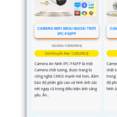
CAMERA WIFI IMOU NGOÀI TRỜI
CAM
IPC-F42FP
Giá Bán: 1,800,000 ₫
Giá Khuyến Mại: 1,500,000 ₫
Camera An Ninh IPC-F42FP là một
Camer
Camera chất lượng, được trang bị
chất 
công nghệ CMOS mạnh mẽ hơn, đảm
trong 
bảo độ phân giải cao và hình ảnh sắc
độ ph
nét ngay cả trong điều kiện ánh sáng
hình ả
yếu. Ấn...