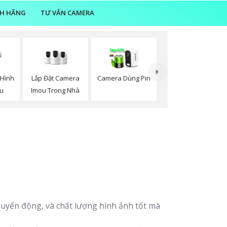
NH HÃNG
TƯ VẤN CAMERA
Lắp Đặt Camera
Hình
Camera Dùng Pin
Imou Trong Nhà
ou
huyển động, và chất lượng hình ảnh tốt mà