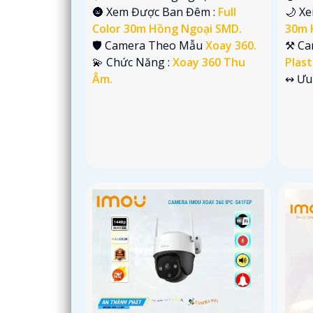
🌚 Xem Được Ban Đêm :
Full
🌙 X
Color 30m Hồng Ngoại SMD.
30m 
🛡 Camera Theo Mẫu
Xoay 360.
⚒ Ca
️💫 Chức Năng :
Xoay 360 Thu
Plast
Âm.
️↭ Ưu