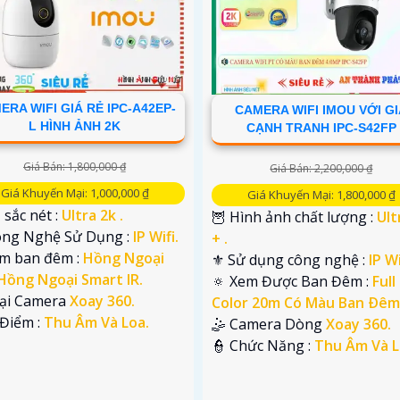
ERA WIFI GIÁ RẺ IPC-A42EP-
CAMERA WIFI IMOU VỚI G
L HÌNH ẢNH 2K
CẠNH TRANH IPC-S42FP
Giá Bán: 1,800,000 ₫
Giá Bán: 2,200,000 ₫
Giá Khuyến Mại: 1,000,000 ₫
Giá Khuyến Mại: 1,800,000 ₫
 sắc nét :
Ultra 2k .
🦉 Hình ảnh chất lượng :
Ult
ông Nghệ Sử Dụng :
IP Wifi.
+ .
em ban đêm :
Hồng Ngoại
⚜️ Sử dụng công nghệ :
IP Wi
Hồng Ngoại Smart IR.
🔅 Xem Được Ban Đêm :
Full
oại Camera
Xoay 360.
Color 20m Có Màu Ban Ðêm
 Điểm :
Thu Âm Và Loa.
🤹 Camera Dòng
Xoay 360.
️👮 Chức Năng :
Thu Âm Và L