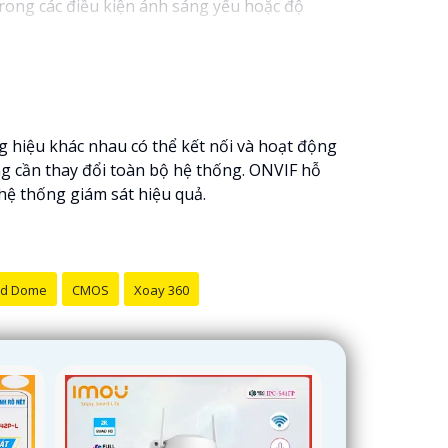
rong các điều kiện ánh sáng yếu hoặc độ
ng hiệu khác nhau có thể kết nối và hoạt động
g cần thay đổi toàn bộ hệ thống. ONVIF hỗ
hệ thống giám sát hiệu quả.
d Dome
CMOS
Xoay 360