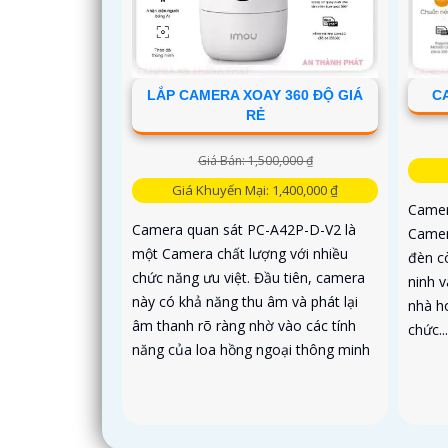
LẮP CAMERA XOAY 360 ĐỘ GIÁ
CA
RẺ
Giá Bán: 1,500,000 ₫
Giá Khuyến Mại: 1,400,000 ₫
Camer
Camera quan sát PC-A42P-D-V2 là
Camer
một Camera chất lượng với nhiều
đèn c
chức năng ưu việt. Đầu tiên, camera
ninh 
này có khả năng thu âm và phát lại
nhà h
âm thanh rõ ràng nhờ vào các tính
chức..
năng của loa hồng ngoại thông minh