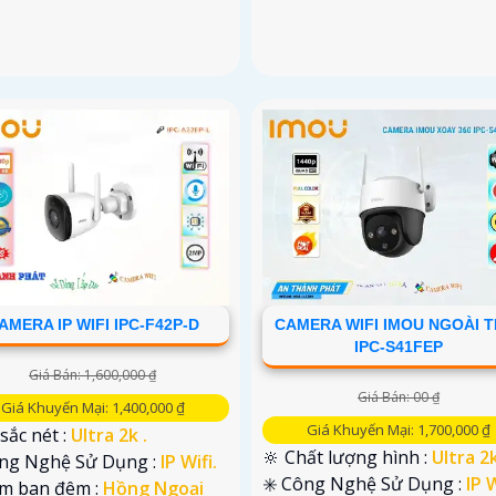
AMERA IP WIFI IPC-F42P-D
CAMERA WIFI IMOU NGOÀI T
IPC-S41FEP
Giá Bán: 1,600,000 ₫
Giá Bán: 00 ₫
Giá Khuyến Mại: 1,400,000 ₫
Giá Khuyến Mại: 1,700,000 ₫
 sắc nét :
Ultra 2k .
🔆 Chất lượng hình :
Ultra 2k
ông Nghệ Sử Dụng :
IP Wifi.
✳️ Công Nghệ Sử Dụng :
IP W
em ban đêm :
Hồng Ngoại