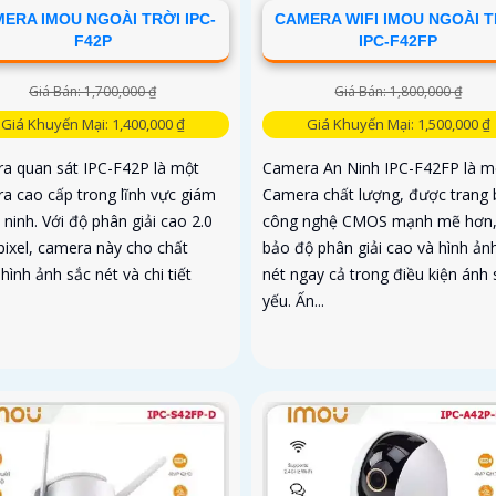
ERA IMOU NGOÀI TRỜI IPC-
CAMERA WIFI IMOU NGOÀI T
F42P
IPC-F42FP
Giá Bán: 1,700,000 ₫
Giá Bán: 1,800,000 ₫
Giá Khuyến Mại: 1,400,000 ₫
Giá Khuyến Mại: 1,500,000 ₫
a quan sát IPC-F42P là một
Camera An Ninh IPC-F42FP là m
a cao cấp trong lĩnh vực giám
Camera chất lượng, được trang 
 ninh. Với độ phân giải cao 2.0
công nghệ CMOS mạnh mẽ hơn
ixel, camera này cho chất
bảo độ phân giải cao và hình ản
hình ảnh sắc nét và chi tiết
nét ngay cả trong điều kiện ánh
yếu. Ấn...