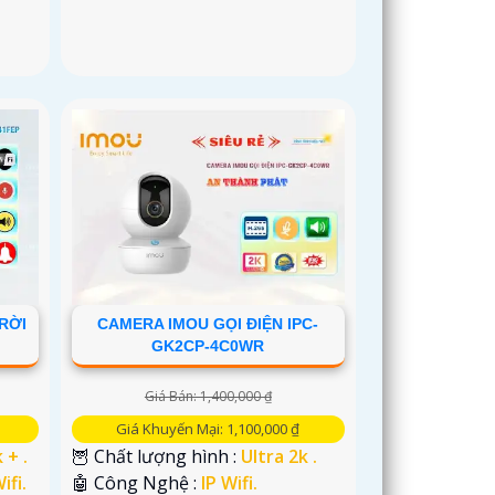
RỜI
CAMERA IMOU GỌI ĐIỆN IPC-
GK2CP-4C0WR
Giá Bán: 1,400,000 ₫
Giá Khuyến Mại: 1,100,000 ₫
 + .
🦉 Chất lượng hình :
Ultra 2k .
ifi.
🤖️ Công Nghệ :
IP Wifi.