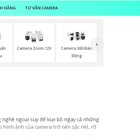
NH HÃNG
TƯ VẤN CAMERA
uẩn
Camera Zoom 12X
Camera 360 Báo
ou
Động
 nghệ ngoại suy để loại bỏ ngay cả những
 hình ảnh của camera trở nên sắc nét, rõ