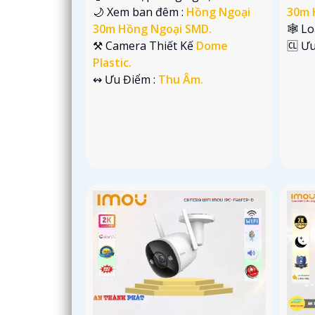
🌙 Xem ban đêm :
Hồng Ngoại
30m 
30m Hồng Ngoại SMD.
🕸️ L
⚒ Camera Thiết Kế
Dome
️🆑 Ư
Plastic.
️↭ Ưu Điểm :
Thu Âm.