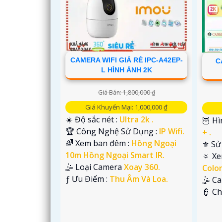
CAMERA WIFI GIÁ RẺ IPC-A42EP-
C
L HÌNH ẢNH 2K
Giá Bán: 1,800,000 ₫
Giá Khuyến Mại: 1,000,000 ₫
☀️ Độ sắc nét :
Ultra 2k .
🦉 Hì
🏆 Công Nghệ Sử Dụng :
IP Wifi.
+ .
🌈 Xem ban đêm :
Hồng Ngoại
⚜️ S
10m Hồng Ngoại Smart IR.
🔅 X
'
🤹 Loại Camera
Xoay 360.
Colo
️ƒ Ưu Điểm :
Thu Âm Và Loa.
🤹 C
️👮 C