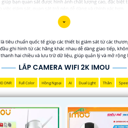
iúp bạn quan sát được hình ảnh chất lượng cao, đặc biệt t
 việc giám sát, quan sát trở nên dễ dàng và chính xác hơn.
 tiêu chuẩn quốc tế giúp các thiết bị giám sát từ các thươ
ầu ghi hình từ các hãng khác nhau dễ dàng giao tiếp, khôn
hanh hai chiều và lưu trữ dữ liệu, giúp quản lý và mở rộng 
LẮP CAMERA WIFI 2K IMOU
3D DNR
Full Color
Hồng Ngoại
AI
Dual Light
Thân
Spee