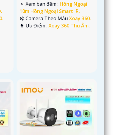
g
🔅 Xem ban đêm :
Hồng Ngoại
.
10m Hồng Ngoại Smart IR.
0.
🎼️ Camera Theo Mẫu
Xoay 360.
️👮 Ưu Điểm :
Xoay 360 Thu Âm.