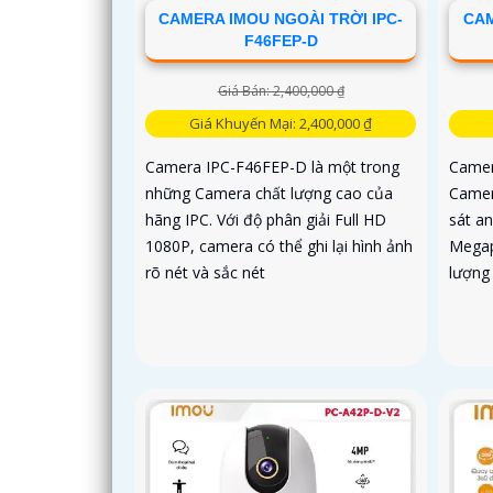
CAMERA IMOU NGOÀI TRỜI IPC-
CAM
F46FEP-D
Giá Bán: 2,400,000 ₫
Giá Khuyến Mại: 2,400,000 ₫
Camera IPC-F46FEP-D là một trong
Camer
những Camera chất lượng cao của
Camer
hãng IPC. Với độ phân giải Full HD
sát an
1080P, camera có thể ghi lại hình ảnh
Megap
rõ nét và sắc nét
lượng 