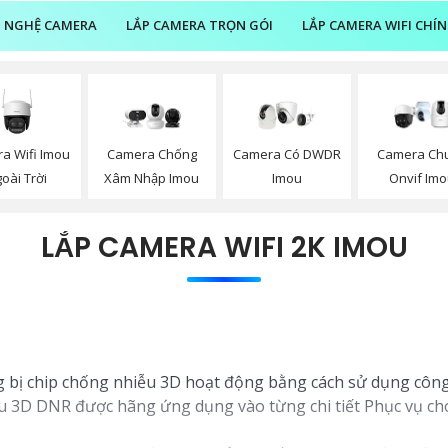
 NGHỆ CAMERA
LẮP CAMERA TRỌN GÓI
LẮP CAMERA WIFI CHÍ
a Wifi Imou
Camera Chống
Camera Có DWDR
Camera Ch
oài Trời
Xâm Nhập Imou
Imou
Onvif Im
LẮP CAMERA WIFI 2K IMOU
 bị chip chống nhiễu 3D hoạt động bằng cách sử dụng công
u 3D DNR được hãng ứng dụng vào từng chi tiết Phục vụ cho