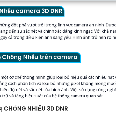
g Nhễu camera 3D DNR
g đột phá vượt trội trong lĩnh vực camera an ninh. Được p
ang đến sự sắc nét và chính xác đáng kinh ngạc. Với khả n
 cả trong điều kiện ánh sáng yếu. Hình ảnh trở nên rõ nét 
ệ Chống Nhễu trên camera
 cơ chế thông minh giúp loại bỏ hiệu quả các nhiễu hạt và
ằng cách phân tích và loại bỏ những pixel không mong muố
thiện độ nét và sắc nét của hình ảnh. Việc sử dụng công n
u trữ và tăng hiệu suất của hệ thống camera quan sát.
Ị CHỐNG NHIỄU 3D DNR