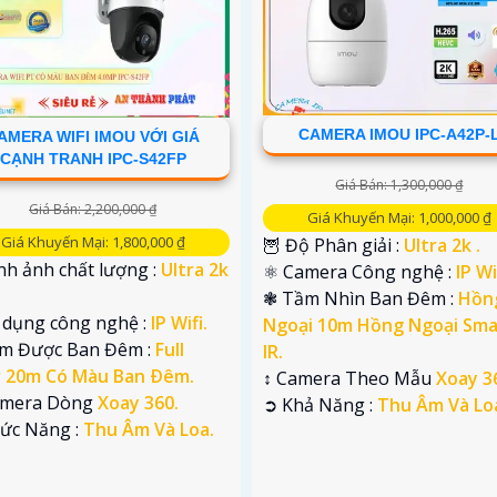
CAMERA IMOU IPC-A42P-
AMERA WIFI IMOU VỚI GIÁ
CẠNH TRANH IPC-S42FP
Giá Bán: 1,300,000 ₫
Giá Bán: 2,200,000 ₫
Giá Khuyến Mại: 1,000,000 ₫
Giá Khuyến Mại: 1,800,000 ₫
🦉 Độ Phân giải :
Ultra 2k .
nh ảnh chất lượng :
Ultra 2k
⚛️ Camera Công nghệ :
IP Wi
❃ Tầm Nhìn Ban Đêm :
Hồn
ử dụng công nghệ :
IP Wifi.
Ngoại 10m Hồng Ngoại Sma
em Được Ban Đêm :
Full
IR.
r 20m Có Màu Ban Ðêm.
↕️ Camera Theo Mẫu
Xoay 3
amera Dòng
Xoay 360.
️➲ Khả Năng :
Thu Âm Và Lo
hức Năng :
Thu Âm Và Loa.