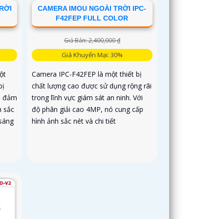
RỜI
CAMERA IMOU NGOÀI TRỜI IPC-
F42FEP FULL COLOR
Giá Bán: 2,400,000 ₫
Giá Khuyến Mại: 30%
ột
Camera IPC-F42FEP là một thiết bị
bị
chất lượng cao được sử dụng rộng rãi
, đảm
trong lĩnh vực giám sát an ninh. Với
h sắc
độ phân giải cao 4MP, nó cung cấp
 sáng
hình ảnh sắc nét và chi tiết