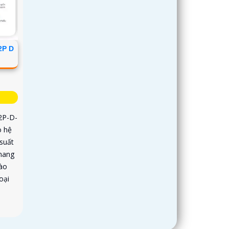
2P D
2P-D-
o hệ
 suất
mang
vào
oại