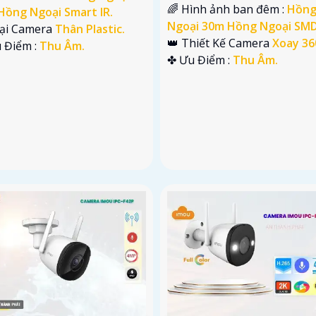
🌈 Hình ảnh ban đêm :
Hồn
Hồng Ngoại Smart IR.
Ngoại 30m Hồng Ngoại SMD
oại Camera
Thân Plastic.
👑 Thiết Kế Camera
Xoay 36
u Điểm :
Thu Âm.
️✤ Ưu Điểm :
Thu Âm.