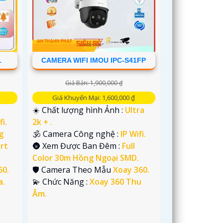
L
CAMERA WIFI IMOU IPC-S41FP
Giá Bán: 1,900,000 ₫
Giá Khuyến Mại: 1,600,000 ₫
☀️ Chất lượng hình Ảnh :
Ultra
fi.
2k + .
g
🕉️ Camera Công nghệ :
IP Wifi.
rt
🌚 Xem Được Ban Đêm :
Full
Color 30m Hồng Ngoại SMD.
60.
🛡 Camera Theo Mẫu
Xoay 360.
a.
️💫 Chức Năng :
Xoay 360 Thu
Âm.