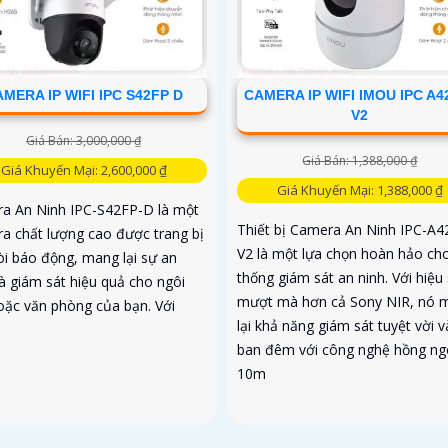
MERA IP WIFI IPC S42FP D
CAMERA IP WIFI IMOU IPC A4
V2
Giá Bán: 3,000,000 ₫
Giá Bán: 1,388,000 ₫
Giá Khuyến Mại: 2,600,000 ₫
Giá Khuyến Mại: 1,388,000 ₫
a An Ninh IPC-S42FP-D là một
Thiết bị Camera An Ninh IPC-A4
a chất lượng cao được trang bị
V2 là một lựa chọn hoàn hảo ch
òi báo động, mang lại sự an
thống giám sát an ninh. Với hiệu
và giám sát hiệu quả cho ngôi
mượt mà hơn cả Sony NIR, nó 
oặc văn phòng của bạn. Với
lại khả năng giám sát tuyệt vời 
.
ban đêm với công nghệ hồng ng
10m