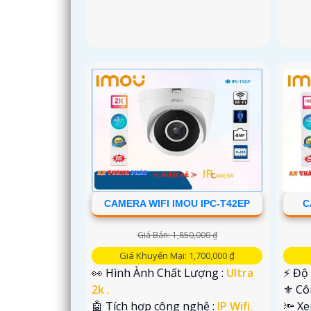
CAMERA WIFI IMOU IPC-T42EP
C
Giá Bán: 1,850,000 ₫
Giá Khuyến Mại: 1,700,000 ₫
👀 Hình Ành Chất Lượng :
Ultra
️⚡ Độ
2k .
⚜️ C
🤖️ Tích hợp công nghệ :
IP Wifi.
🔦 X