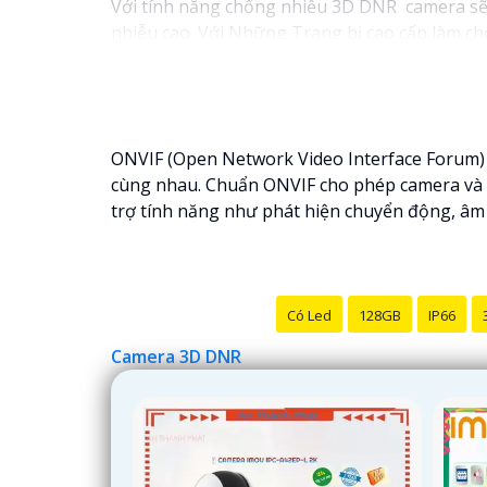
Với tính năng chống nhiễu 3D DNR camera sẽ g
nhiễu cao. Với Những Trang bị cao cấp làm cho
ONVIF (Open Network Video Interface Forum) là
cùng nhau. Chuẩn ONVIF cho phép camera và đ
trợ tính năng như phát hiện chuyển động, âm t
Có Led
128GB
IP66
Camera 3D DNR