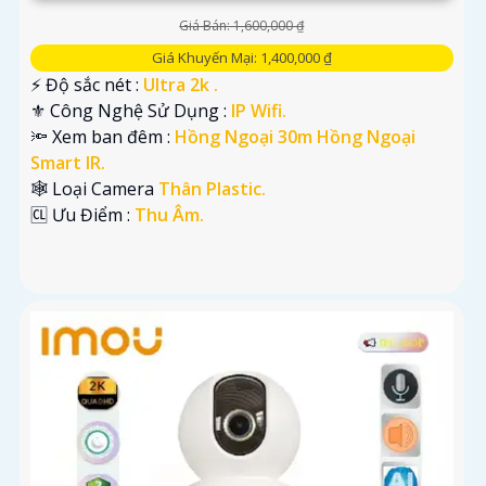
Giá Bán: 1,600,000 ₫
Giá Khuyến Mại: 1,400,000 ₫
️⚡ Độ sắc nét :
Ultra 2k .
⚜️ Công Nghệ Sử Dụng :
IP Wifi.
🔦 Xem ban đêm :
Hồng Ngoại 30m Hồng Ngoại
Smart IR.
🕸️ Loại Camera
Thân Plastic.
️🆑 Ưu Điểm :
Thu Âm.