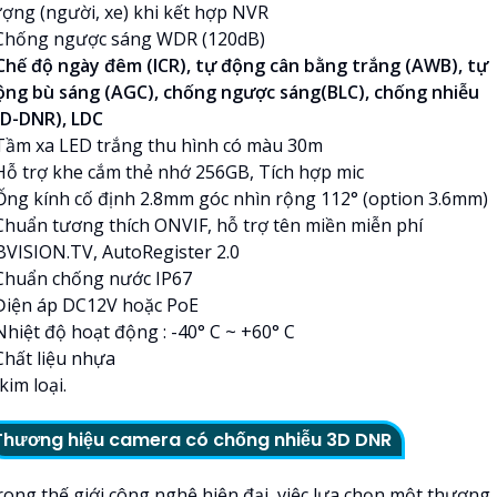
ượng (người, xe) khi kết hợp NVR
 Chống ngược sáng WDR (120dB)
 Chế độ ngày đêm (ICR), tự động cân bằng trắng (AWB), tự
ộng bù sáng (AGC), chống ngược sáng(BLC), chống nhiễu
3D-DNR), LDC
 Tầm xa LED trắng thu hình có màu 30m
 Hỗ trợ khe cắm thẻ nhớ 256GB, Tích hợp mic
 Ống kính cố định 2.8mm góc nhìn rộng 112° (option 3.6mm)
 Chuẩn tương thích ONVIF, hỗ trợ tên miền miễn phí
BVISION.TV, AutoRegister 2.0
 Chuẩn chống nước IP67
 Điện áp DC12V hoặc PoE
Nhiệt độ hoạt động : -40° C ~ +60° C
Chất liệu nhựa
kim loại.
Thương hiệu camera có chống nhiễu 3D DNR
rong thế giới công nghệ hiện đại, việc lựa chọn một thương