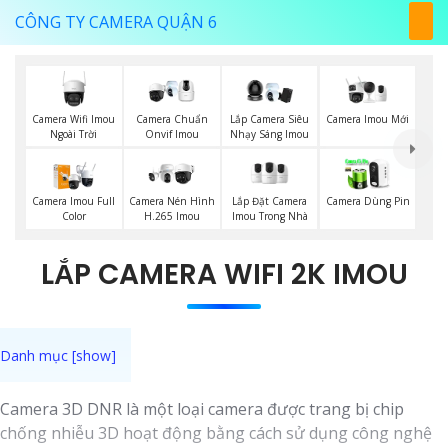
CÔNG TY CAMERA QUẬN 6
Camera Wifi Imou
Camera Imou Mới
Camera Chuẩn
Lắp Camera Siêu
Ngoài Trời
Onvif Imou
Nhạy Sáng Imou
Lắp Đặt Camera
Camera Imou Full
Camera Nén Hình
Camera Dùng Pin
Imou Trong Nhà
Color
H.265 Imou
LẮP CAMERA WIFI 2K IMOU
Camera 3D DNR là một loại camera được trang bị chip
chống nhiễu 3D hoạt động bằng cách sử dụng công nghệ