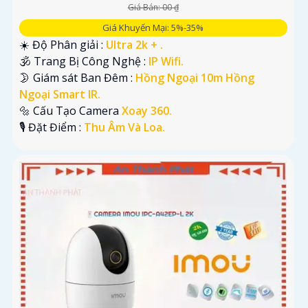
Giá Bán: 00 ₫
Giá Khuyến Mại: 5%-35%
☀️ Độ Phân giải :
Ultra 2k + .
🕉️ Trang Bị Công Nghệ :
IP Wifi.
🌛 Giám sát Ban Đêm :
Hồng Ngoại 10m Hồng
Ngoại Smart IR.
🔩 Cấu Tạo Camera
Xoay 360.
️🎙 Đặt Điểm :
Thu Âm Và Loa.