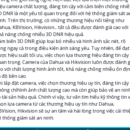
iệu camera chất lượng, đáng tin cậy với cảm biến chống nhi
D DNR là một yếu tố quan trọng đối với hệ thống giám sát a
inh. Trên thị trường, có những thương hiệu nổi tiếng như
hua, KBVision, Hikvision... tất cả đều được đánh giá cao với
hả năng chống nhiễu 3D DNR hiệu quả.
ảm biến 3D DNR giúp loại bỏ nhiễu và hình ảnh sắc nét, rõ
àng ngay cả trong điều kiện ánh sáng yếu. Tuy nhiên, để đạt
ợc hiệu suất tối ưu, việc chọn lựa thương hiệu đáng tin cậy 
uan trọng. Camera của Dahua và Hikvision luôn được đánh g
ao với chất lượng hình ảnh tốt, khả năng chống nhiễu ổn đị
à độ bền cao.
i lắp đặt camera, việc chọn thương hiệu uy tín, đáng tin cậy
hông chỉhình ảnh chất lượng cao mà còn giúp bảo vệ an nin
 tài sản hiệu quả. Chính vì vậy, tư vấn tìm hiểu kỹ thông tin 
họn lựa camera từ các thương hiệu uy tín như Dahua,
Vision, Hikvision sẽ sự an tâm và hài lòng trong việc cải thi
ệ thống giám sát an ninh.