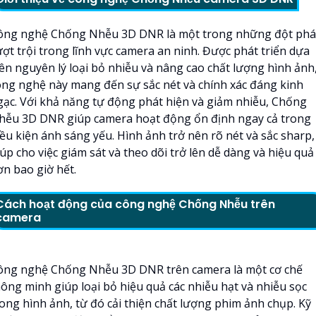
ông nghệ Chống Nhễu 3D DNR là một trong những đột phá
ượt trội trong lĩnh vực camera an ninh. Được phát triển dựa
rên nguyên lý loại bỏ nhiễu và nâng cao chất lượng hình ảnh
ông nghệ này mang đến sự sắc nét và chính xác đáng kinh
gạc. Với khả năng tự động phát hiện và giảm nhiễu, Chống
hễu 3D DNR giúp camera hoạt động ổn định ngay cả trong
iều kiện ánh sáng yếu. Hình ảnh trở nên rõ nét và sắc sharp,
úp cho việc giám sát và theo dõi trở lên dễ dàng và hiệu quả
ơn bao giờ hết.
Cách hoạt động của công nghệ Chống Nhễu trên
camera
ông nghệ Chống Nhễu 3D DNR trên camera là một cơ chế
hông minh giúp loại bỏ hiệu quả các nhiễu hạt và nhiễu sọc
rong hình ảnh, từ đó cải thiện chất lượng phim ảnh chụp. Kỹ