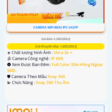
CAMERA WIFI IMOU IPC-S41FP
Giá Bán: 1,900,000 ₫
Giá Khuyến Mại: 1,600,000 ₫
☀️ Chất lượng hình Ảnh :
Ultra 2k + .
🕉️ Camera Công nghệ :
IP Wifi.
🌚 Xem Được Ban Đêm :
Full Color 30m Hồng Ngoại
SMD.
🛡 Camera Theo Mẫu
Xoay 360.
️💫 Chức Năng :
Xoay 360 Thu Âm.