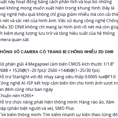
huật này hoạt động bằng cách phân tích và loại bỏ những
ixel không mong muốn xuất hiện trong khung hình. Đây là
ông nghệ hiệu quả không chỉ giúp giảm nhiễu mà còn cải thi
ộ nét và sắc nét của hình ảnh. Việc sử dụng công nghệ Chốn
hễu 3D DNR không chỉ mang lại hình ảnh rõ nét mà còn giú
iết kiệm dung lượng lưu trữ và tăng hiệu suất của hệ thống
amera quan sát.
HÔNG SỐ CAMERA CÓ TRANG BỊ CHỐNG NHIỄU 3D DNR
 Độ phân giải 4 Megapixel cảm biến CMOS kích thước 1/1.8”
 2688 × 1520@(1–20 fps)/ 2560 ×1440@(1–25/30 fps)
Hỗ trợ Starlight với độ nhạy sáng siêu thấp 0.0005 lux@F1.0
 Công nghệ AI-ISP kết hợp cảm biến lớn cho hình ảnh vượt tr
an đêm cũng như ban ngày
 Chuẩn nén H265+
 Hỗ trợ chức năng phát hiện thông minh: Hàng rào ảo, Xâm
hập (phân biệt người và xe), SMD Plus
 Tìm kiếm thông minh: Tìm kiếm nhanh sự kiện theo từng đố