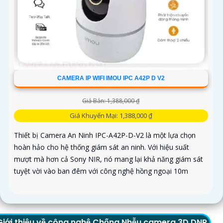
CAMERA IP WIFI IMOU IPC A42P D V2
Giá Bán: 1,388,000 ₫
Giá Khuyến Mại: 1,388,000 ₫
Thiết bị Camera An Ninh IPC-A42P-D-V2 là một lựa chọn
hoàn hảo cho hệ thống giám sát an ninh. Với hiệu suất
mượt mà hơn cả Sony NIR, nó mang lại khả năng giám sát
tuyệt vời vào ban đêm với công nghệ hồng ngoại 10m
Giới thiệu về công nghệ Chống Nhễu camera 3D DNR