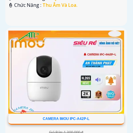
️👮 Chức Năng :
Thu Âm Và Loa.
CAMERA IMOU IPC-A42P-L
Giá Bán: 1,300,000 ₫