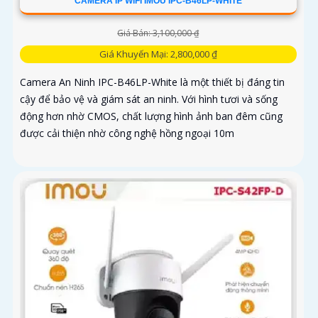
CAMERA IP WIFI IMOU IPC-B46LP-WHITE
Giá Bán: 3,100,000 ₫
Giá Khuyến Mại: 2,800,000 ₫
Camera An Ninh IPC-B46LP-White là một thiết bị đáng tin
cậy để bảo vệ và giám sát an ninh. Với hình tươi và sống
động hơn nhờ CMOS, chất lượng hình ảnh ban đêm cũng
được cải thiện nhờ công nghệ hồng ngoại 10m