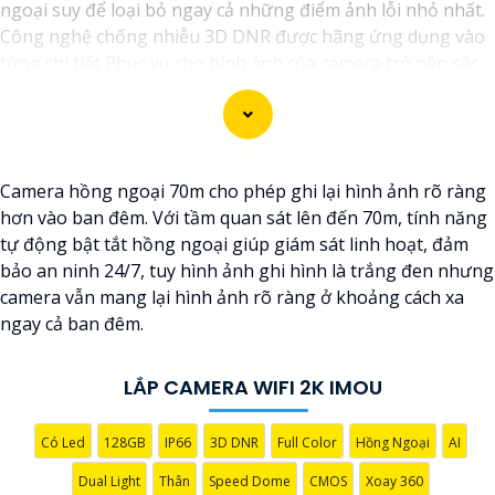
ngoại suy để loại bỏ ngay cả những điểm ảnh lỗi nhỏ nhất.
Công nghệ chống nhiễu 3D DNR được hãng ứng dụng vào
từng chi tiết Phục vụ cho hình ảnh của camera trở nên sắc
nét, rõ ràng và không bị ảnh hưởng bởi nhiễu hạt.
Với tính năng chống nhiễu 3D DNR camera sẽ giúp bạn
quan sát được hình ảnh chất lượng cao, đặc biệt trong các
điều kiện ánh sáng yếu hoặc độ nhiễu cao. Với Những
Camera hồng ngoại 70m cho phép ghi lại hình ảnh rõ ràng
Trang bị cao cấp làm cho việc giám sát, quan sát trở nên dễ
hơn vào ban đêm. Với tầm quan sát lên đến 70m, tính năng
dàng và chính xác hơn.
tự động bật tắt hồng ngoại giúp giám sát linh hoạt, đảm
bảo an ninh 24/7, tuy hình ảnh ghi hình là trắng đen nhưng
camera vẫn mang lại hình ảnh rõ ràng ở khoảng cách xa
ngay cả ban đêm.
LẮP CAMERA WIFI 2K IMOU
Có Led
128GB
IP66
3D DNR
Full Color
Hồng Ngoại
AI
Dual Light
Thân
Speed Dome
CMOS
Xoay 360