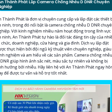
An Thành Phát Lắp Camera Chống Nhễu D DNR Chuyên
Nghiệp
 Thành Phát là đơn vị chuyên cung cấp và lắp đặt các thiết b
n ninh, trong đó nổi bật là camera chống nhễu D DNR chuy
ghiệp. Với kinh nghiệm nhiều năm hoạt động trong lĩnh vực
n ninh, An Thành Phát tự hào là đối tác đáng tin cậy của nhi
 chức, doanh nghiệp, cửa hàng và gia đình. Dịch vụ lắp đặt
ược thực hiện bởi đội ngũ kỹ thuật viên chuyên nghiệp, giàu
inh nghiệm và am hiểu về các sản phẩm. Camera chống nhễ
 DNR giúp hình ảnh sắc nét, màu sắc tự nhiên và không bị
nh hưởng bởi nhiễu. Hãy liên hệ với An Thành Phát ngay h
y để được tư vấn và hỗ trợ tốt nhất.