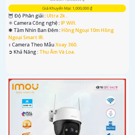
Giá Khuyến Mại: 1,000,000 ₫
🦉 Độ Phân giải :
Ultra 2k .
⚛️ Camera Công nghệ :
IP Wifi.
❃ Tầm Nhìn Ban Đêm :
Hồng Ngoại 10m Hồng
Ngoại Smart IR.
↕️ Camera Theo Mẫu
Xoay 360.
️➲ Khả Năng :
Thu Âm Và Loa.