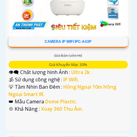
CAMERA IP WIFI IPC-A43P
Giá Bán: Liên Hệ
Giá Khuyến Mại: 30%
👁️‍🗨 Chất lượng hình Ảnh :
Ultra 2k .
🕉️ Sử dụng công nghệ :
IP Wifi.
💡 Tầm Nhìn Ban Đêm :
Hồng Ngoại 10m Hồng
Ngoại Smart IR.
👑 Mẫu Camera
Dome Plastic.
️💠 Khả Năng :
Xoay 360 Thu Âm.