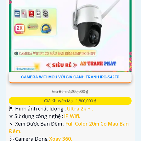
CAMERA WIFI IMOU VỚI GIÁ CẠNH TRANH IPC-S42FP
Giá Bán: 2,200,000 ₫
Giá Khuyến Mại: 1,800,000 ₫
🦉 Hình ảnh chất lượng :
Ultra 2k + .
⚜️ Sử dụng công nghệ :
IP Wifi.
🔅 Xem Được Ban Đêm :
Full Color 20m Có Màu Ban
Ðêm.
🤹 Camera Dòng
Xoay 360.