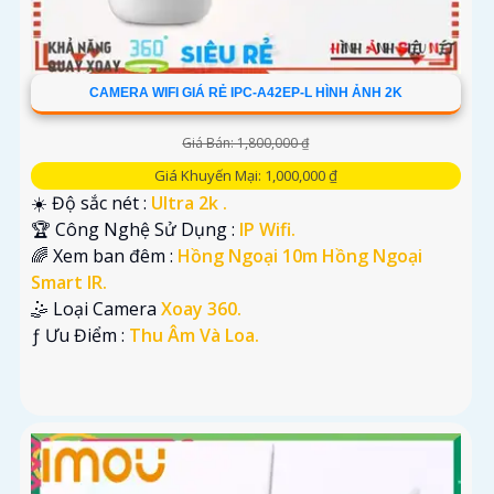
CAMERA WIFI GIÁ RẺ IPC-A42EP-L HÌNH ẢNH 2K
Giá Bán: 1,800,000 ₫
Giá Khuyến Mại: 1,000,000 ₫
☀️ Độ sắc nét :
Ultra 2k .
🏆 Công Nghệ Sử Dụng :
IP Wifi.
🌈 Xem ban đêm :
Hồng Ngoại 10m Hồng Ngoại
Smart IR.
🤹 Loại Camera
Xoay 360.
️ƒ Ưu Điểm :
Thu Âm Và Loa.