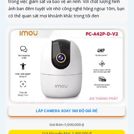
trong việc giám sát và bảo vệ an ninh. Với chất lượng hình
ảnh ban đêm tuyệt vời nhờ công nghệ hồng ngoại 10m, bạn
có thể quan sát mọi khoảnh khắc trong tối đen
LẮP CAMERA XOAY 360 ĐỘ GIÁ RẺ
Giá Bán: 1,500,000 ₫
Giá Khuyến Mại: 1,400,000 ₫