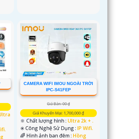
P
CAMERA WIFI IMOU NGOÀI TRỜI
IPC-S41FEP
Giá Bán: 00 ₫
Giá Khuyến Mại: 1,700,000 ₫
Ultra
🔆 Chất lượng hình :
Ultra 2k + .
✳️ Công Nghệ Sử Dụng :
IP Wifi.
fi.
🌈 Hình ảnh ban đêm :
Hồng
g