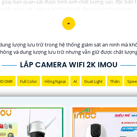
iúp bạn quan sát được hình ảnh chất lượng cao, đặc biệt t
 việc giám sát, quan sát trở nên dễ dàng và chính xác hơn.
dung lượng lưu trữ trong hệ thống giám sát an ninh mà khô
thông và dung lượng lưu trữ nhưng vẫn giữ được chất lượng
LẮP CAMERA WIFI 2K IMOU
3D DNR
Full Color
Hồng Ngoại
AI
Dual Light
Thân
Spee