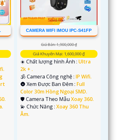
L
CAMERA WIFI IMOU IPC-S41FP
Giá Bán: 1,900,000 ₫
Giá Khuyến Mại: 1,600,000 ₫
☀️ Chất lượng hình Ảnh :
Ultra
fi.
2k + .
g
🕉️ Camera Công nghệ :
IP Wifi.
rt
🌚 Xem Được Ban Đêm :
Full
Color 30m Hồng Ngoại SMD.
60.
🛡 Camera Theo Mẫu
Xoay 360.
a.
️💫 Chức Năng :
Xoay 360 Thu
Âm.