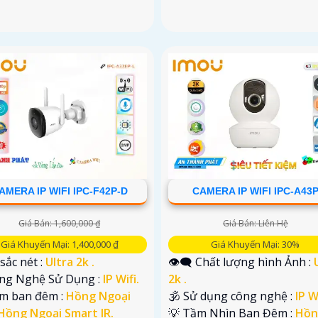
AMERA IP WIFI IPC-F42P-D
CAMERA IP WIFI IPC-A43
Giá Bán: 1,600,000 ₫
Giá Bán: Liên Hệ
Giá Khuyến Mại: 1,400,000 ₫
Giá Khuyến Mại: 30%
 sắc nét :
Ultra 2k .
👁️‍🗨 Chất lượng hình Ảnh :
ông Nghệ Sử Dụng :
IP Wifi.
2k .
em ban đêm :
Hồng Ngoại
🕉️ Sử dụng công nghệ :
IP Wi
Hồng Ngoại Smart IR.
💡 Tầm Nhìn Ban Đêm :
Hồn