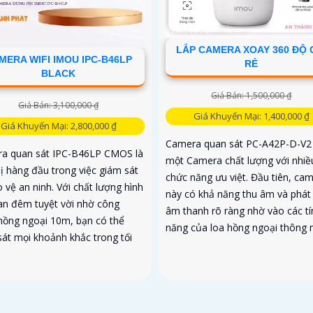
LẮP CAMERA XOAY 360 ĐỘ 
MERA WIFI IMOU IPC-B46LP
RẺ
BLACK
Giá Bán: 1,500,000 ₫
Giá Bán: 3,100,000 ₫
Giá Khuyến Mại: 1,400,000 ₫
Giá Khuyến Mại: 2,800,000 ₫
Camera quan sát PC-A42P-D-V2 
a quan sát IPC-B46LP CMOS là
một Camera chất lượng với nhiề
bị hàng đầu trong việc giám sát
chức năng ưu việt. Đầu tiên, ca
 vệ an ninh. Với chất lượng hình
này có khả năng thu âm và phát 
an đêm tuyệt vời nhờ công
âm thanh rõ ràng nhờ vào các tí
hồng ngoại 10m, bạn có thể
năng của loa hồng ngoại thông 
sát mọi khoảnh khắc trong tối