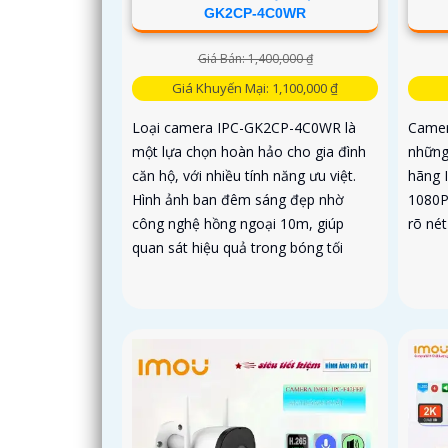
GK2CP-4C0WR
Giá Bán: 1,400,000 ₫
Giá Khuyến Mại: 1,100,000 ₫
Loại camera IPC-GK2CP-4C0WR là
Camer
một lựa chọn hoàn hảo cho gia đình
những
căn hộ, với nhiều tính năng ưu việt.
hãng I
Hình ảnh ban đêm sáng đẹp nhờ
1080P,
công nghệ hồng ngoại 10m, giúp
rõ nét
quan sát hiệu quả trong bóng tối