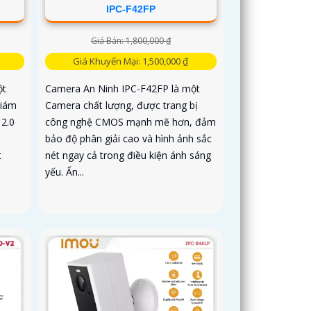
IPC-F42FP
Giá Bán: 1,800,000 ₫
Giá Khuyến Mại: 1,500,000 ₫
ột
Camera An Ninh IPC-F42FP là một
giám
Camera chất lượng, được trang bị
 2.0
công nghệ CMOS mạnh mẽ hơn, đảm
bảo độ phân giải cao và hình ảnh sắc
t
nét ngay cả trong điều kiện ánh sáng
yếu. Ấn...