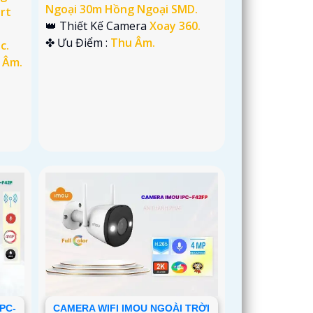
Ngoại 30m Hồng Ngoại SMD.
rt
👑 Thiết Kế Camera
Xoay 360.
️✤ Ưu Điểm :
Thu Âm.
c.
 Âm.
PC-
CAMERA WIFI IMOU NGOÀI TRỜI