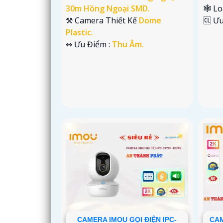
30m Hồng Ngoại SMD.
🕸️ L
⚒ Camera Thiết Kế
Dome
️🆑 Ư
Plastic.
️↭ Ưu Điểm :
Thu Âm.
CAMERA IMOU GỌI ĐIỆN IPC-
CAM