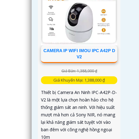
CAMERA IP WIFI IMOU IPC A42P D
V2
Giá Bán: 1,388,000 ₫
Giá Khuyến Mại: 1,388,000 ₫
Thiết bị Camera An Ninh IPC-A42P-D-
V2 là một lựa chọn hoàn hảo cho hệ
thống giám sát an ninh. Với hiệu suất
mượt mà hơn cả Sony NIR, nó mang
lại khả năng giám sát tuyệt vời vào
ban đêm với công nghệ hồng ngoại
10m