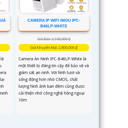
GIÁ
CAMERA IP WIFI IMOU IPC-
B46LP-WHITE
Giá Bán: 3,100,000 ₫
Giá Khuyến Mại: 2,800,000 ₫
là
Camera An Ninh IPC-B46LP-White là
u
một thiết bị đáng tin cậy để bảo vệ và
mera
giám sát an ninh. Với hình tươi và
lại
sống động hơn nhờ CMOS, chất
nh
lượng hình ảnh ban đêm cũng được
minh
cải thiện nhờ công nghệ hồng ngoại
10m