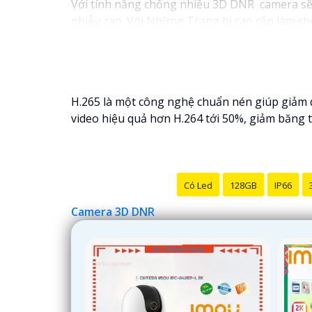
Với tính năng chống nhiễu 3D DNR camera sẽ g
nhiễu cao. Với Những Trang bị cao cấp làm cho
H.265 là một công nghệ chuẩn nén giúp giảm 
video hiệu quả hơn H.264 tới 50%, giảm băng 
Có Led
128GB
IP66
Camera 3D DNR