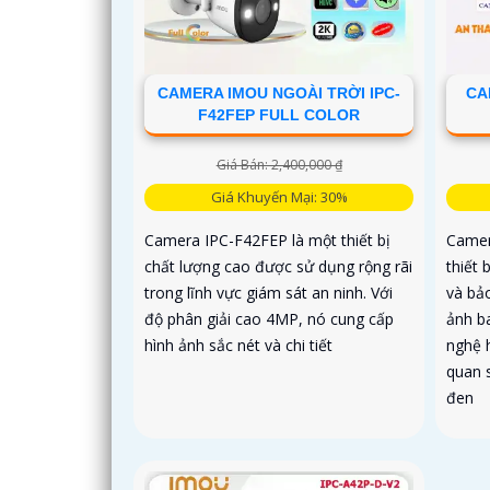
CAMERA IMOU NGOÀI TRỜI IPC-
CA
F42FEP FULL COLOR
Giá Bán: 2,400,000 ₫
Giá Khuyến Mại: 30%
Camera IPC-F42FEP là một thiết bị
Camer
chất lượng cao được sử dụng rộng rãi
thiết 
trong lĩnh vực giám sát an ninh. Với
và bảo
độ phân giải cao 4MP, nó cung cấp
ảnh b
hình ảnh sắc nét và chi tiết
nghệ 
quan 
đen