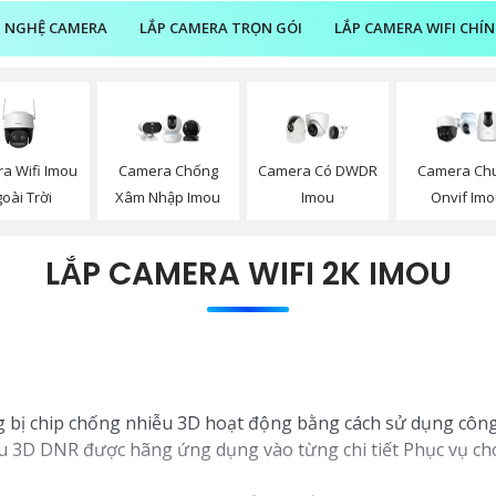
 NGHỆ CAMERA
LẮP CAMERA TRỌN GÓI
LẮP CAMERA WIFI CHÍ
a Wifi Imou
Camera Chống
Camera Có DWDR
Camera Ch
oài Trời
Xâm Nhập Imou
Imou
Onvif Im
LẮP CAMERA WIFI 2K IMOU
 bị chip chống nhiễu 3D hoạt động bằng cách sử dụng công
u 3D DNR được hãng ứng dụng vào từng chi tiết Phục vụ cho