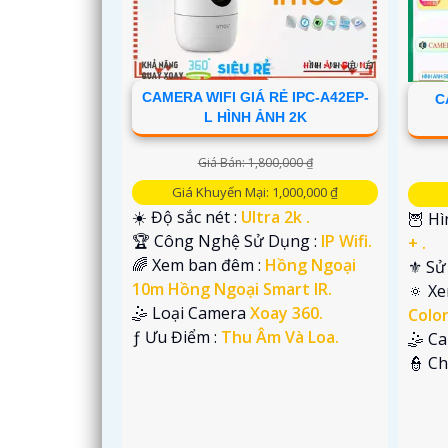
CAMERA WIFI GIÁ RẺ IPC-A42EP-
C
L HÌNH ẢNH 2K
Giá Bán: 1,800,000 ₫
Giá Khuyến Mại: 1,000,000 ₫
☀️ Độ sắc nét :
Ultra 2k .
🦉 Hì
🏆 Công Nghệ Sử Dụng :
IP Wifi.
+ .
🌈 Xem ban đêm :
Hồng Ngoại
⚜️ S
10m Hồng Ngoại Smart IR.
🔅 X
🤹 Loại Camera
Xoay 360.
Colo
'
️ƒ Ưu Điểm :
Thu Âm Và Loa.
🤹 C
️👮 C