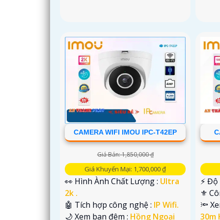
CAMERA WIFI IMOU IPC-T42EP
C
Giá Bán: 1,850,000 ₫
Giá Khuyến Mại: 1,700,000 ₫
👀 Hình Ành Chất Lượng :
Ultra
️⚡ Độ
2k .
⚜️ C
🤖️ Tích hợp công nghệ :
IP Wifi.
🔦 X
🌙 Xem ban đêm :
Hồng Ngoại
30m 