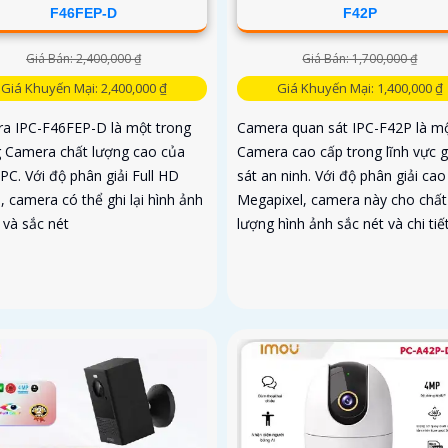
F46FEP-D
F42P
Giá Bán: 2,400,000 ₫
Giá Bán: 1,700,000 ₫
Giá Khuyến Mại: 2,400,000 ₫
Giá Khuyến Mại: 1,400,000 ₫
a IPC-F46FEP-D là một trong
Camera quan sát IPC-F42P là m
 Camera chất lượng cao của
Camera cao cấp trong lĩnh vực 
PC. Với độ phân giải Full HD
sát an ninh. Với độ phân giải cao
 camera có thể ghi lại hình ảnh
Megapixel, camera này cho chất
 và sắc nét
lượng hình ảnh sắc nét và chi tiế