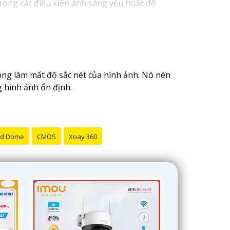
rong các điều kiện ánh sáng yếu hoặc độ
ng làm mất độ sắc nét của hình ảnh. Nó nén
 hình ảnh ổn định.
d Dome
CMOS
Xoay 360