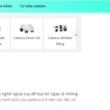
NH HÃNG
TƯ VẤN CAMERA
uẩn
Camera Zoom 12X
Camera 360 Báo
ou
Động
 nghệ ngoại suy để loại bỏ ngay cả những
 hình ảnh của camera trở nên sắc nét, rõ