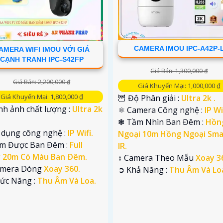
CAMERA IMOU IPC-A42P-
AMERA WIFI IMOU VỚI GIÁ
CẠNH TRANH IPC-S42FP
Giá Bán: 1,300,000 ₫
Giá Bán: 2,200,000 ₫
Giá Khuyến Mại: 1,000,000 ₫
Giá Khuyến Mại: 1,800,000 ₫
🦉 Độ Phân giải :
Ultra 2k .
nh ảnh chất lượng :
Ultra 2k
⚛️ Camera Công nghệ :
IP Wi
❃ Tầm Nhìn Ban Đêm :
Hồn
ử dụng công nghệ :
IP Wifi.
Ngoại 10m Hồng Ngoại Sma
em Được Ban Đêm :
Full
IR.
r 20m Có Màu Ban Ðêm.
↕️ Camera Theo Mẫu
Xoay 3
amera Dòng
Xoay 360.
️➲ Khả Năng :
Thu Âm Và Lo
hức Năng :
Thu Âm Và Loa.