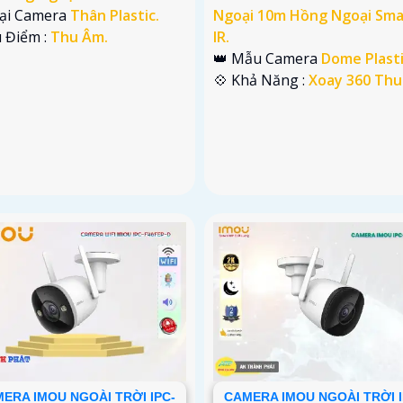
oại Camera
Thân Plastic.
Ngoại 10m Hồng Ngoại Sma
u Điểm :
Thu Âm.
IR.
👑 Mẫu Camera
Dome Plasti
️💠 Khả Năng :
Xoay 360 Thu
ERA IMOU NGOÀI TRỜI IPC-
CAMERA IMOU NGOÀI TRỜI I