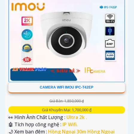
CAMERA WIFI IMOU IPC-T42EP
Giá Bán: 1,850,000 ₫
Giá Khuyến Mại: 1,700,000 ₫
👀 Hình Ành Chất Lượng :
Ultra 2k .
🤖️ Tích hợp công nghệ :
IP Wifi.
🌙 Xem ban đêm :
Hồng Ngoại 30m Hồng Ngoại