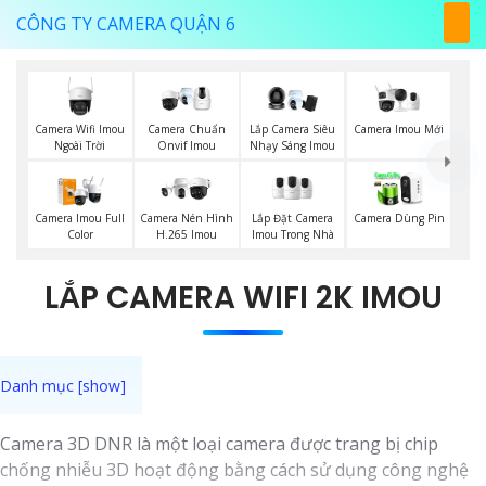
CÔNG TY CAMERA QUẬN 6
Camera Wifi Imou
Camera Imou Mới
Camera Chuẩn
Lắp Camera Siêu
Ngoài Trời
Onvif Imou
Nhạy Sáng Imou
Lắp Đặt Camera
Camera Imou Full
Camera Nén Hình
Camera Dùng Pin
Imou Trong Nhà
Color
H.265 Imou
LẮP CAMERA WIFI 2K IMOU
Camera 3D DNR là một loại camera được trang bị chip
chống nhiễu 3D hoạt động bằng cách sử dụng công nghệ