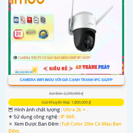
CAMERA WIFI IMOU VỚI GIÁ CẠNH TRANH IPC-S42FP
Giá Bán: 2,200,000 ₫
Giá Khuyến Mại: 1,800,000 ₫
🦉 Hình ảnh chất lượng :
Ultra 2k + .
⚜️ Sử dụng công nghệ :
IP Wifi.
🔅 Xem Được Ban Đêm :
Full Color 20m Có Màu Ban
Ðêm.