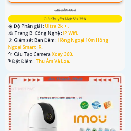
Giá Bán: 00 ₫
Giá Khuyến Mại: 5%-35%
☀️ Độ Phân giải :
Ultra 2k + .
🕉️ Trang Bị Công Nghệ :
IP Wifi.
🌛 Giám sát Ban Đêm :
Hồng Ngoại 10m Hồng
Ngoại Smart IR.
🔩 Cấu Tạo Camera
Xoay 360.
️🎙 Đặt Điểm :
Thu Âm Và Loa.