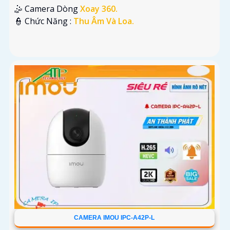
🤹 Camera Dòng
Xoay 360.
️👮 Chức Năng :
Thu Âm Và Loa.
CAMERA IMOU IPC-A42P-L