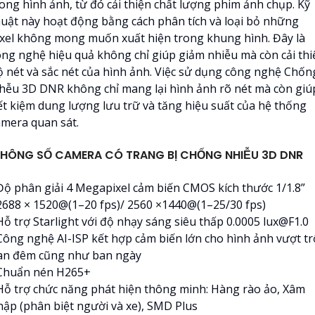
rong hình ảnh, từ đó cải thiện chất lượng phim ảnh chụp. Kỹ
huật này hoạt động bằng cách phân tích và loại bỏ những
ixel không mong muốn xuất hiện trong khung hình. Đây là
ông nghệ hiệu quả không chỉ giúp giảm nhiễu mà còn cải thi
ộ nét và sắc nét của hình ảnh. Việc sử dụng công nghệ Chốn
hễu 3D DNR không chỉ mang lại hình ảnh rõ nét mà còn giú
iết kiệm dung lượng lưu trữ và tăng hiệu suất của hệ thống
amera quan sát.
HÔNG SỐ CAMERA CÓ TRANG BỊ CHỐNG NHIỄU 3D DNR
 Độ phân giải 4 Megapixel cảm biến CMOS kích thước 1/1.8”
 2688 × 1520@(1–20 fps)/ 2560 ×1440@(1–25/30 fps)
Hỗ trợ Starlight với độ nhạy sáng siêu thấp 0.0005 lux@F1.0
 Công nghệ AI-ISP kết hợp cảm biến lớn cho hình ảnh vượt tr
an đêm cũng như ban ngày
 Chuẩn nén H265+
 Hỗ trợ chức năng phát hiện thông minh: Hàng rào ảo, Xâm
hập (phân biệt người và xe), SMD Plus