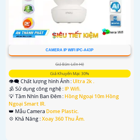
CAMERA IP WIFI IPC-A43P
Giá Bán: Liên Hệ
Giá Khuyến Mại: 30%
👁️‍🗨 Chất lượng hình Ảnh :
Ultra 2k .
🕉️ Sử dụng công nghệ :
IP Wifi.
💡 Tầm Nhìn Ban Đêm :
Hồng Ngoại 10m Hồng
Ngoại Smart IR.
👑 Mẫu Camera
Dome Plastic.
️💠 Khả Năng :
Xoay 360 Thu Âm.