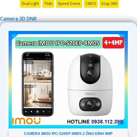
Dual Light
Thân
Speed Dome
CMOS
Xoay 360
Camera 3D DNR
'
CAMERA IMOU IPC-S20EP-8M0S 2 ỐNG KÍNH 8MP