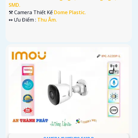
SMD.
⚒ Camera Thiết Kế
Dome Plastic.
️↭ Ưu Điểm :
Thu Âm.