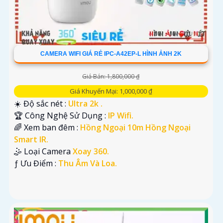
CAMERA WIFI GIÁ RẺ IPC-A42EP-L HÌNH ẢNH 2K
Giá Bán: 1,800,000 ₫
Giá Khuyến Mại: 1,000,000 ₫
☀️ Độ sắc nét :
Ultra 2k .
🏆 Công Nghệ Sử Dụng :
IP Wifi.
🌈 Xem ban đêm :
Hồng Ngoại 10m Hồng Ngoại
Smart IR.
🤹 Loại Camera
Xoay 360.
️ƒ Ưu Điểm :
Thu Âm Và Loa.