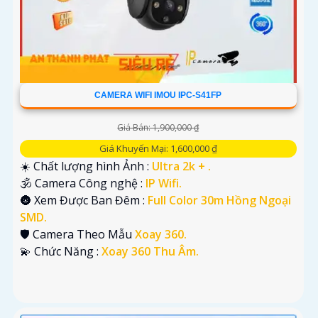
CAMERA WIFI IMOU IPC-S41FP
Giá Bán: 1,900,000 ₫
Giá Khuyến Mại: 1,600,000 ₫
☀️ Chất lượng hình Ảnh :
Ultra 2k + .
🕉️ Camera Công nghệ :
IP Wifi.
🌚 Xem Được Ban Đêm :
Full Color 30m Hồng Ngoại
SMD.
🛡 Camera Theo Mẫu
Xoay 360.
️💫 Chức Năng :
Xoay 360 Thu Âm.