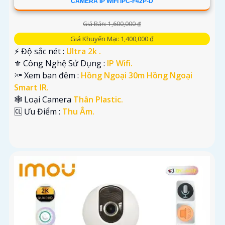
CAMERA IP WIFI IPC-F42P-D
Giá Bán: 1,600,000 ₫
Giá Khuyến Mại: 1,400,000 ₫
️⚡ Độ sắc nét :
Ultra 2k .
⚜️ Công Nghệ Sử Dụng :
IP Wifi.
🔦 Xem ban đêm :
Hồng Ngoại 30m Hồng Ngoại
Smart IR.
🕸️ Loại Camera
Thân Plastic.
️🆑 Ưu Điểm :
Thu Âm.