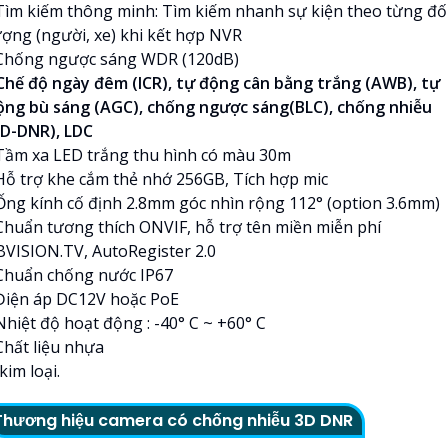
 Tìm kiếm thông minh: Tìm kiếm nhanh sự kiện theo từng đố
ượng (người, xe) khi kết hợp NVR
 Chống ngược sáng WDR (120dB)
 Chế độ ngày đêm (ICR), tự động cân bằng trắng (AWB), tự
ộng bù sáng (AGC), chống ngược sáng(BLC), chống nhiễu
3D-DNR), LDC
 Tầm xa LED trắng thu hình có màu 30m
 Hỗ trợ khe cắm thẻ nhớ 256GB, Tích hợp mic
 Ống kính cố định 2.8mm góc nhìn rộng 112° (option 3.6mm)
 Chuẩn tương thích ONVIF, hỗ trợ tên miền miễn phí
BVISION.TV, AutoRegister 2.0
 Chuẩn chống nước IP67
 Điện áp DC12V hoặc PoE
Nhiệt độ hoạt động : -40° C ~ +60° C
Chất liệu nhựa
kim loại.
Thương hiệu camera có chống nhiễu 3D DNR