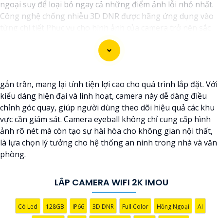
ngoại suy để loại bỏ ngay cả những điểm ảnh lỗi nhỏ nhất.
Công nghệ chống nhiễu 3D DNR được hãng ứng dụng vào
từng chi tiết Phục vụ cho hình ảnh của camera trở nên sắc
nét, rõ ràng và không bị ảnh hưởng bởi nhiễu hạt.
Với tính năng chống nhiễu 3D DNR camera sẽ giúp bạn
quan sát được hình ảnh chất lượng cao, đặc biệt trong các
điều kiện ánh sáng yếu hoặc độ nhiễu cao. Với Những
gắn trần, mang lại tính tiện lợi cao cho quá trình lắp đặt. Với
Trang bị cao cấp làm cho việc giám sát, quan sát trở nên dễ
kiểu dáng hiện đại và linh hoạt, camera này dễ dàng điều
dàng và chính xác hơn.
chỉnh góc quay, giúp người dùng theo dõi hiệu quả các khu
vực cần giám sát. Camera eyeball không chỉ cung cấp hình
ảnh rõ nét mà còn tạo sự hài hòa cho không gian nội thất,
là lựa chọn lý tưởng cho hệ thống an ninh trong nhà và văn
phòng.
LẮP CAMERA WIFI 2K IMOU
Có Led
128GB
IP66
3D DNR
Full Color
Hồng Ngoại
AI