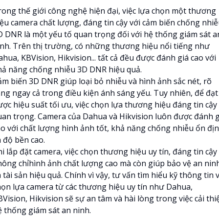
rong thế giới công nghệ hiện đại, việc lựa chọn một thương
iệu camera chất lượng, đáng tin cậy với cảm biến chống nhi
D DNR là một yếu tố quan trọng đối với hệ thống giám sát a
inh. Trên thị trường, có những thương hiệu nổi tiếng như
hua, KBVision, Hikvision... tất cả đều được đánh giá cao với
hả năng chống nhiễu 3D DNR hiệu quả.
ảm biến 3D DNR giúp loại bỏ nhiễu và hình ảnh sắc nét, rõ
àng ngay cả trong điều kiện ánh sáng yếu. Tuy nhiên, để đạt
ợc hiệu suất tối ưu, việc chọn lựa thương hiệu đáng tin cậy 
uan trọng. Camera của Dahua và Hikvision luôn được đánh g
ao với chất lượng hình ảnh tốt, khả năng chống nhiễu ổn đị
à độ bền cao.
i lắp đặt camera, việc chọn thương hiệu uy tín, đáng tin cậy
hông chỉhình ảnh chất lượng cao mà còn giúp bảo vệ an nin
 tài sản hiệu quả. Chính vì vậy, tư vấn tìm hiểu kỹ thông tin 
họn lựa camera từ các thương hiệu uy tín như Dahua,
Vision, Hikvision sẽ sự an tâm và hài lòng trong việc cải thi
ệ thống giám sát an ninh.