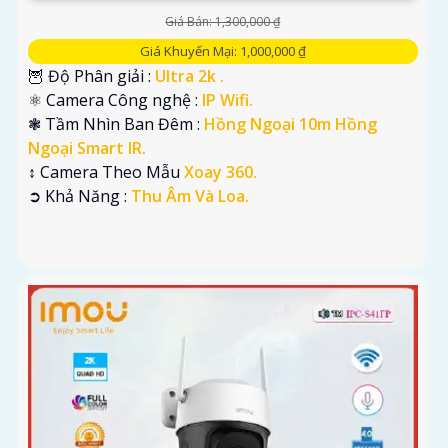
Giá Bán: 1,300,000 ₫
Giá Khuyến Mại: 1,000,000 ₫
🦉 Độ Phân giải :
Ultra 2k .
⚛️ Camera Công nghệ :
IP Wifi.
❃ Tầm Nhìn Ban Đêm :
Hồng Ngoại 10m Hồng
Ngoại Smart IR.
↕️ Camera Theo Mẫu
Xoay 360.
️➲ Khả Năng :
Thu Âm Và Loa.