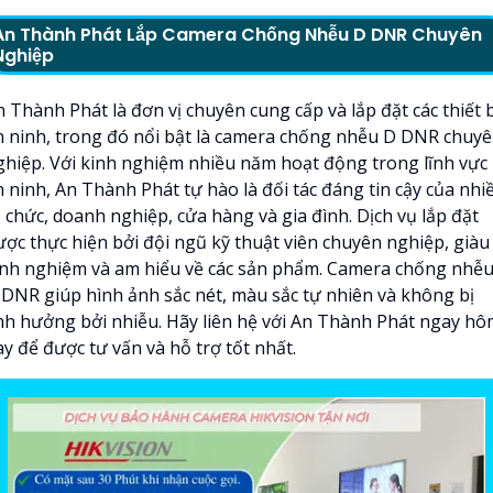
An Thành Phát Lắp Camera Chống Nhễu D DNR Chuyên
Nghiệp
 Thành Phát là đơn vị chuyên cung cấp và lắp đặt các thiết b
n ninh, trong đó nổi bật là camera chống nhễu D DNR chuy
ghiệp. Với kinh nghiệm nhiều năm hoạt động trong lĩnh vực
n ninh, An Thành Phát tự hào là đối tác đáng tin cậy của nhi
 chức, doanh nghiệp, cửa hàng và gia đình. Dịch vụ lắp đặt
ược thực hiện bởi đội ngũ kỹ thuật viên chuyên nghiệp, giàu
inh nghiệm và am hiểu về các sản phẩm. Camera chống nhễ
 DNR giúp hình ảnh sắc nét, màu sắc tự nhiên và không bị
nh hưởng bởi nhiễu. Hãy liên hệ với An Thành Phát ngay h
y để được tư vấn và hỗ trợ tốt nhất.