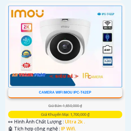
CAMERA WIFI IMOU IPC-T42EP
Giá Bán: 1,850,000 ₫
Giá Khuyến Mại: 1,700,000 ₫
👀 Hình Ành Chất Lượng :
Ultra 2k .
🤖️ Tích hợp công nghệ :
IP Wifi.