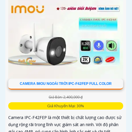
CAMERA IMOU NGOÀI TRỜI IPC-F42FEP FULL COLOR
Giá Bán: 2,400,000 ₫
Giá Khuyến Mại: 30%
Camera IPC-F42FEP là một thiết bị chất lượng cao được sử
dụng rộng rãi trong lĩnh vực giám sát an ninh. Với độ phân
giải cao 4MP, nó cung cấp hình ảnh sắc nét và chi tiết