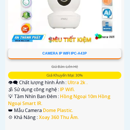
CAMERA IP WIFI IPC-A43P
Giá Bán: Liên Hệ
Giá Khuyến Mại: 30%
👁️‍🗨 Chất lượng hình Ảnh :
Ultra 2k .
🕉️ Sử dụng công nghệ :
IP Wifi.
💡 Tầm Nhìn Ban Đêm :
Hồng Ngoại 10m Hồng
Ngoại Smart IR.
👑 Mẫu Camera
Dome Plastic.
️💠 Khả Năng :
Xoay 360 Thu Âm.