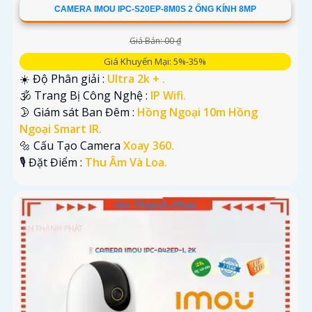
CAMERA IMOU IPC-S20EP-8M0S 2 ỐNG KÍNH 8MP
Giá Bán: 00 ₫
Giá Khuyến Mại: 5%-35%
☀️ Độ Phân giải :
Ultra 2k + .
🕉️ Trang Bị Công Nghệ :
IP Wifi.
🌛 Giám sát Ban Đêm :
Hồng Ngoại 10m Hồng
Ngoại Smart IR.
🔩 Cấu Tạo Camera
Xoay 360.
️🎙 Đặt Điểm :
Thu Âm Và Loa.