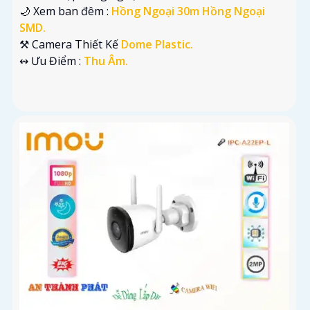
🌙 Xem ban đêm :
Hồng Ngoại 30m Hồng Ngoại
SMD.
⚒ Camera Thiết Kế
Dome Plastic.
️↭ Ưu Điểm :
Thu Âm.