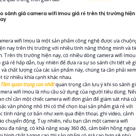
o sánh giá camera wifi Imou giá rẻ trên thị trường hiện
nay
amera wifi Imou là một sản phẩm công nghệ được ưa chuộn
iện nay trên thị trường với nhiều tính năng thông minh và ti
ch. Trên thị trường hiện nay, có nhiều dòng camera wifi Imou
 giá rẻ hấp dẫn, tuy nhiên để đưa ra sự so sánh chi tiết về g
ả và chất lượng của các sản phẩm này, chúng ta cần phải xe
ét từ nhiều khía cạnh khác nhau.

Tầm quan trọng cao nhất
quan trọng cần lưu ý khi so sánh g
amera wifi Imou là nhu cầu sử dụng của người tiêu dùng. Nế
ạn chỉ cần một chiếc camera wifi đơn giản để giám sát nhà c
oặc văn phòng nhỏ thì có thể chọn loại sản phẩm giá rẻ với
ác tính năng cơ bản như xem qua điện thoại, ghi video, cảnh
áo chuyển động. Tuy nhiên, nếu bạn cần một camera wifi
mou đa năng, có khả năng xoay 360 độ, cảm biến hồng ngoại
hi hình chất lượng cao thì sản phẩm có giá cao hơn sẽ phù