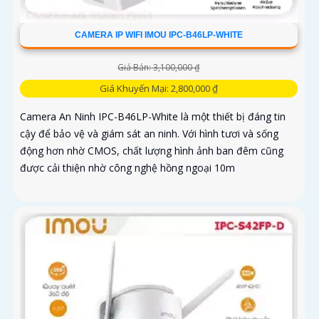
CAMERA IP WIFI IMOU IPC-B46LP-WHITE
Giá Bán: 3,100,000 ₫
Giá Khuyến Mại: 2,800,000 ₫
Camera An Ninh IPC-B46LP-White là một thiết bị đáng tin
cậy để bảo vệ và giám sát an ninh. Với hình tươi và sống
động hơn nhờ CMOS, chất lượng hình ảnh ban đêm cũng
được cải thiện nhờ công nghệ hồng ngoại 10m