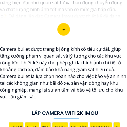
năng hiện đại như quan sát từ xa, báo động chuyển động,
và chất lượng hình ảnh tốt mà vẫn có mức giá hấp dẫn.
➲
2:
Dễ dàng lắp đặt: Camera Imou được thiết kế dễ dàng
lắp đặt, bạn có thể tự cài đặt và sử dụng mà không cần phải
thuê dịch vụ chuyên nghiệp.
💬
3:
Độ tin cậy cao: Sản phẩm của Imou được sản xuất bởi
một trong những công ty hàng đầu trong lĩnh vực an ninh
Camera bullet được trang bị ống kính có tiêu cự dài, giúp
và giám sát, vì vậy bạn có thể tin tưởng vào chất lượng của
tăng cường phạm vi quan sát và lý tưởng cho các khu vực
sản phẩm.
rộng lớn. Thiết kế này cho phép ghi lại hình ảnh chi tiết ở
🏘
4:
Tích hợp công nghệ mới: Camera Wifi Imou thường
khoảng cách xa, đảm bảo khả năng giám sát hiệu quả.
được tích hợp các công nghệ mới như trí tuệ nhân tạo, cảm
Camera bullet là lựa chọn hoàn hảo cho việc bảo vệ an ninh
biến chuyển động thông minh giúp tăng cường tính năng
tại các không gian như bãi đỗ xe, sân vận động hay khu
bảo mật.
công nghiệp, mang lại sự an tâm và bảo vệ tối ưu cho khu
🌐
5:
Hỗ trợ dịch vụ sau bán hàng: Imou cung cấp dịch vụ hỗ
vực cần giám sát.
trợ khách hàng tốt sau khi mua sản phẩm, bảo đảm rằng
bạn sẽ có sự trợ giúp nhanh chóng khi cần thiết.
Hy vọng những thông tin trên giúp bạn tìm được lựa chọn
LẮP CAMERA WIFI 2K IMOU
hoàn hảo cho Camera Wifi Imou giá rẻ.