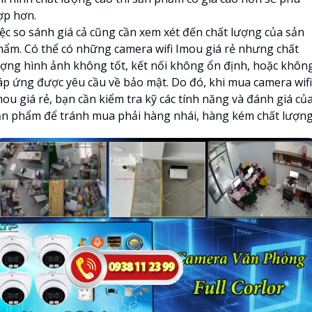
ợp hơn.
iệc so sánh giá cả cũng cần xem xét đến chất lượng của sản
hẩm. Có thể có những camera wifi Imou giá rẻ nhưng chất
ượng hình ảnh không tốt, kết nối không ổn định, hoặc khôn
áp ứng được yêu cầu về bảo mật. Do đó, khi mua camera wifi
ou giá rẻ, bạn cần kiểm tra kỹ các tính năng và đánh giá củ
ản phẩm để tránh mua phải hàng nhái, hàng kém chất lượng