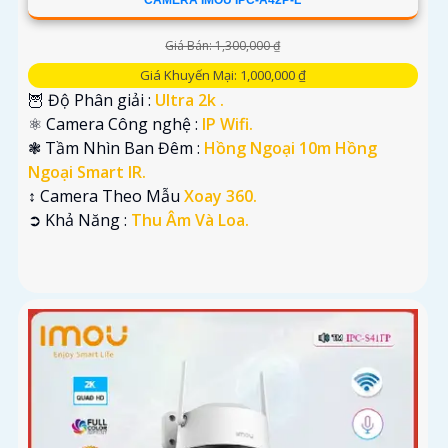
CAMERA IMOU IPC-A42P-L
Giá Bán: 1,300,000 ₫
Giá Khuyến Mại: 1,000,000 ₫
🦉 Độ Phân giải :
Ultra 2k .
⚛️ Camera Công nghệ :
IP Wifi.
❃ Tầm Nhìn Ban Đêm :
Hồng Ngoại 10m Hồng
Ngoại Smart IR.
↕️ Camera Theo Mẫu
Xoay 360.
️➲ Khả Năng :
Thu Âm Và Loa.