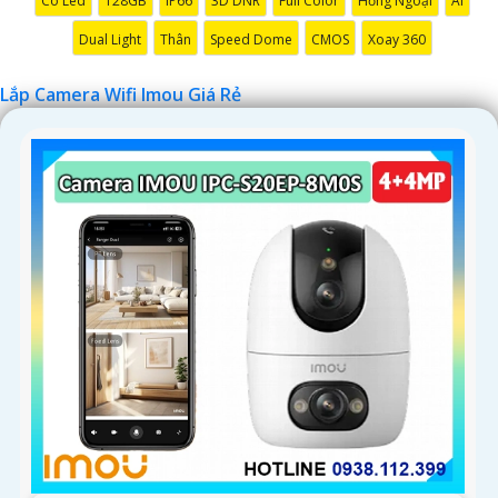
Có Led
128GB
IP66
3D DNR
Full Color
Hồng Ngoại
AI
Dual Light
Thân
Speed Dome
CMOS
Xoay 360
Lắp Camera Wifi Imou Giá Rẻ
'