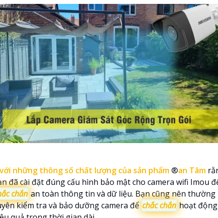
với những thông số chất lượng của sản phẩm
®️
an Tâm
rằ
ạn đã cài đặt đúng cấu hình bảo mật cho camera wifi Imou đ
hắc chắn
an toàn thông tin và dữ liệu. Bạn cũng nên thường
uyên kiểm tra và bảo dưỡng camera để
chắc chắn
hoạt động
ệu quả trong thời gian dài.