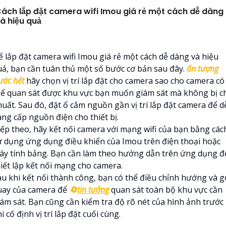
ách lắp đặt camera wifi Imou giá rẻ một cách dễ dàng
à hiệu quả
ể lắp đặt camera wifi Imou giá rẻ một cách dễ dàng và hiệu
uả, bạn cần tuân thủ một số bước cơ bản sau đây.
ấn tượng
ước hết
hãy chọn vị trí lắp đặt cho camera sao cho camera có
hể quan sát được khu vực bạn muốn giám sát mà không bị c
huất. Sau đó, đặt ổ cắm nguồn gần vị trí lắp đặt camera để d
àng cấp nguồn điện cho thiết bị.
iếp theo, hãy kết nối camera với mạng wifi của bạn bằng các
ử dụng ứng dụng điều khiển của Imou trên điện thoại hoặc
áy tính bảng. Bạn cần làm theo hướng dẫn trên ứng dụng đ
hiết lập kết nối mạng cho camera.
au khi kết nối thành công, bạn có thể điều chỉnh hướng và g
uay của camera để
🔄
tin tưởng
quan sát toàn bộ khu vực cần
iám sát. Bạn cũng cần kiểm tra độ rõ nét của hình ảnh trước
i cố định vị trí lắp đặt cuối cùng.