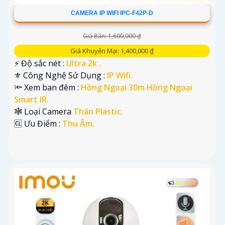
CAMERA IP WIFI IPC-F42P-D
Giá Bán: 1,600,000 ₫
Giá Khuyến Mại: 1,400,000 ₫
️⚡ Độ sắc nét :
Ultra 2k .
⚜️ Công Nghệ Sử Dụng :
IP Wifi.
🔦 Xem ban đêm :
Hồng Ngoại 30m Hồng Ngoại
Smart IR.
🕸️ Loại Camera
Thân Plastic.
️🆑 Ưu Điểm :
Thu Âm.