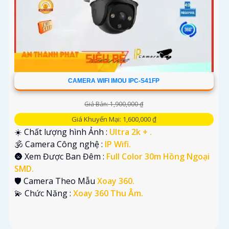
CAMERA WIFI IMOU IPC-S41FP
Giá Bán: 1,900,000 ₫
Giá Khuyến Mại: 1,600,000 ₫
☀️ Chất lượng hình Ảnh :
Ultra 2k + .
🕉️ Camera Công nghệ :
IP Wifi.
🌚 Xem Được Ban Đêm :
Full Color 30m Hồng Ngoại
SMD.
🛡 Camera Theo Mẫu
Xoay 360.
️💫 Chức Năng :
Xoay 360 Thu Âm.