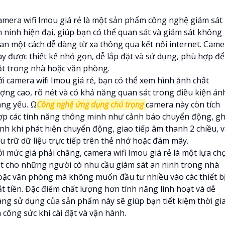
amera wifi Imou giá rẻ là một sản phẩm công nghệ giám sát
n ninh hiện đại, giúp bạn có thể quan sát và giám sát không
ian một cách dễ dàng từ xa thông qua kết nối internet. Came
ày được thiết kế nhỏ gọn, dễ lắp đặt và sử dụng, phù hợp để
ặt trong nhà hoặc văn phòng.
ới camera wifi Imou giá rẻ, bạn có thể xem hình ảnh chất
ượng cao, rõ nét và có khả năng quan sát trong điều kiện án
áng yếu. Ω
Công nghệ ứng dụng chú trọng
camera này còn tích
ợp các tính năng thông minh như cảnh báo chuyển động, gh
ình khi phát hiện chuyển động, giao tiếp âm thanh 2 chiều, 
u trữ dữ liệu trực tiếp trên thẻ nhớ hoặc đám mây.
ới mức giá phải chăng, camera wifi Imou giá rẻ là một lựa ch
ốt cho những người có nhu cầu giám sát an ninh trong nhà
oặc văn phòng mà không muốn đầu tư nhiều vào các thiết b
ắt tiền. Đặc điểm chất lượng hơn tính năng linh hoạt và dễ
àng sử dụng của sản phẩm này sẽ giúp bạn tiết kiệm thời gi
 công sức khi cài đặt và vận hành.