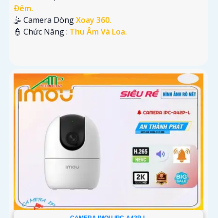
Ðêm.
🤹 Camera Dòng
Xoay 360.
️👮 Chức Năng :
Thu Âm Và Loa.