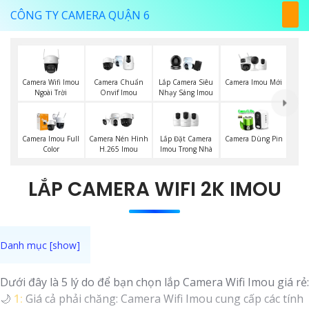
CÔNG TY CAMERA QUẬN 6
Camera Wifi Imou
Camera Imou Mới
Camera Chuẩn
Lắp Camera Siêu
Ngoài Trời
Onvif Imou
Nhạy Sáng Imou
Lắp Đặt Camera
Camera Imou Full
Camera Nén Hình
Camera Dùng Pin
Imou Trong Nhà
Color
H.265 Imou
LẮP CAMERA WIFI 2K IMOU
Dưới đây là 5 lý do để bạn chọn lắp Camera Wifi Imou giá rẻ:
🌙
1:
Giá cả phải chăng: Camera Wifi Imou cung cấp các tính