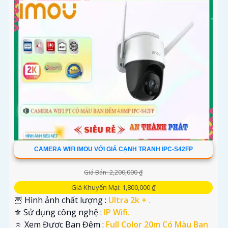
CAMERA WIFI IMOU VỚI GIÁ CẠNH TRANH IPC-S42FP
Giá Bán: 2,200,000 ₫
Giá Khuyến Mại: 1,800,000 ₫
🦉 Hình ảnh chất lượng :
Ultra 2k + .
⚜️ Sử dụng công nghệ :
IP Wifi.
🔅 Xem Được Ban Đêm :
Full Color 20m Có Màu Ban