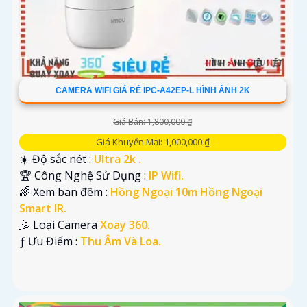
CAMERA WIFI GIÁ RẺ IPC-A42EP-L HÌNH ẢNH 2K
Giá Bán: 1,800,000 ₫
Giá Khuyến Mại: 1,000,000 ₫
☀️ Độ sắc nét :
Ultra 2k .
🏆 Công Nghệ Sử Dụng :
IP Wifi.
🌈 Xem ban đêm :
Hồng Ngoại 10m Hồng Ngoại
Smart IR.
🤹 Loại Camera
Xoay 360.
️ƒ Ưu Điểm :
Thu Âm Và Loa.