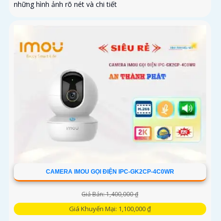
những hình ảnh rõ nét và chi tiết
CAMERA IMOU GỌI ĐIỆN IPC-GK2CP-4C0WR
Giá Bán: 1,400,000 ₫
Giá Khuyến Mại: 1,100,000 ₫