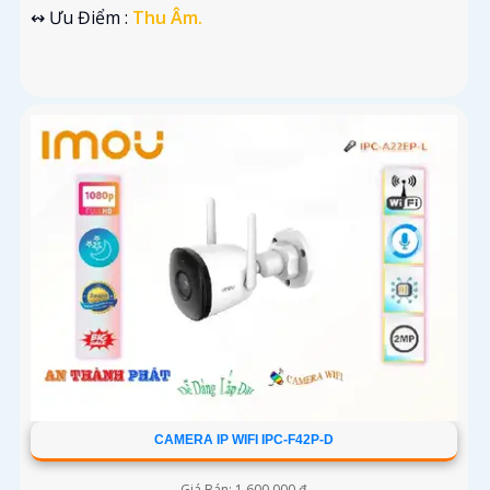
️↭ Ưu Điểm :
Thu Âm.
CAMERA IP WIFI IPC-F42P-D
Giá Bán: 1,600,000 ₫