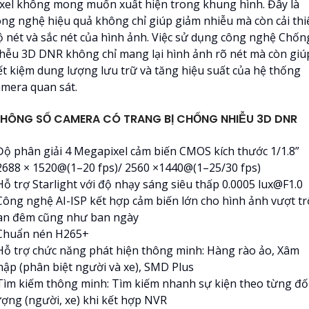
ixel không mong muốn xuất hiện trong khung hình. Đây là
ông nghệ hiệu quả không chỉ giúp giảm nhiễu mà còn cải thi
ộ nét và sắc nét của hình ảnh. Việc sử dụng công nghệ Chốn
hễu 3D DNR không chỉ mang lại hình ảnh rõ nét mà còn giú
iết kiệm dung lượng lưu trữ và tăng hiệu suất của hệ thống
amera quan sát.
HÔNG SỐ CAMERA CÓ TRANG BỊ CHỐNG NHIỄU 3D DNR
 Độ phân giải 4 Megapixel cảm biến CMOS kích thước 1/1.8”
 2688 × 1520@(1–20 fps)/ 2560 ×1440@(1–25/30 fps)
Hỗ trợ Starlight với độ nhạy sáng siêu thấp 0.0005 lux@F1.0
 Công nghệ AI-ISP kết hợp cảm biến lớn cho hình ảnh vượt tr
an đêm cũng như ban ngày
 Chuẩn nén H265+
 Hỗ trợ chức năng phát hiện thông minh: Hàng rào ảo, Xâm
hập (phân biệt người và xe), SMD Plus
 Tìm kiếm thông minh: Tìm kiếm nhanh sự kiện theo từng đố
ượng (người, xe) khi kết hợp NVR