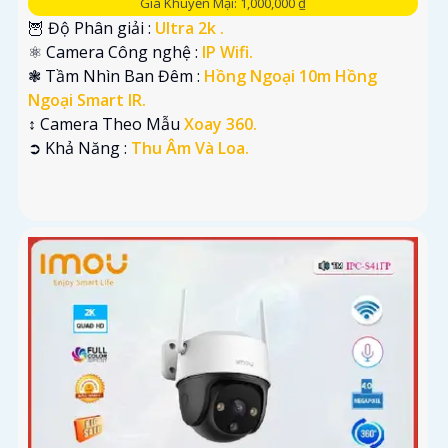
Giá Khuyến Mại: 1,000,000 ₫
🦉 Độ Phân giải :
Ultra 2k .
⚛️ Camera Công nghệ :
IP Wifi.
❃ Tầm Nhìn Ban Đêm :
Hồng Ngoại 10m Hồng
Ngoại Smart IR.
↕️ Camera Theo Mẫu
Xoay 360.
️➲ Khả Năng :
Thu Âm Và Loa.