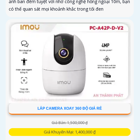
ảnh ban đêm tuyệt vời nhờ công nghệ hồng ngoại 10m, bạn
có thể quan sát mọi khoảnh khắc trong tối đen
LẮP CAMERA XOAY 360 ĐỘ GIÁ RẺ
Giá Bán: 1,500,000 ₫
Giá Khuyến Mại: 1,400,000 ₫