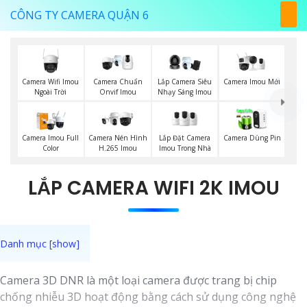
CÔNG TY CAMERA QUẬN 6
Camera Wifi Imou
Camera Imou Mới
Camera Chuẩn
Lắp Camera Siêu
Ngoài Trời
Onvif Imou
Nhạy Sáng Imou
Lắp Đặt Camera
Camera Imou Full
Camera Nén Hình
Camera Dùng Pin
Imou Trong Nhà
Color
H.265 Imou
LẮP CAMERA WIFI 2K IMOU
Camera 3D DNR là một loại camera được trang bị chip
chống nhiễu 3D hoạt động bằng cách sử dụng công nghệ