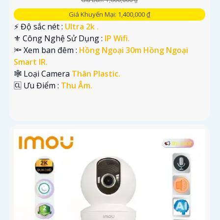
Giá Khuyến Mại: 1,400,000 ₫
️⚡ Độ sắc nét :
Ultra 2k .
⚜️ Công Nghệ Sử Dụng :
IP Wifi.
🔦 Xem ban đêm :
Hồng Ngoại 30m Hồng Ngoại
Smart IR.
🕸️ Loại Camera
Thân Plastic.
️🆑 Ưu Điểm :
Thu Âm.