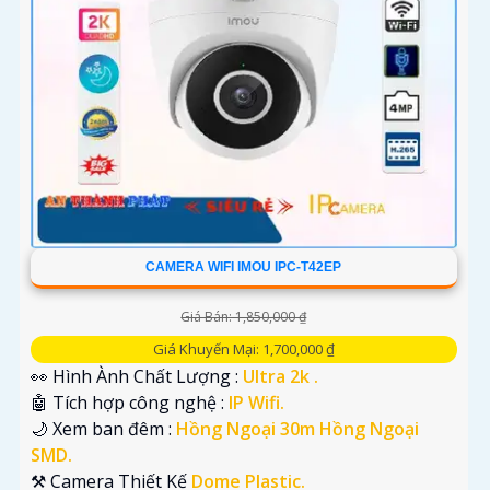
CAMERA WIFI IMOU IPC-T42EP
Giá Bán: 1,850,000 ₫
Giá Khuyến Mại: 1,700,000 ₫
👀 Hình Ành Chất Lượng :
Ultra 2k .
🤖️ Tích hợp công nghệ :
IP Wifi.
🌙 Xem ban đêm :
Hồng Ngoại 30m Hồng Ngoại
SMD.
⚒ Camera Thiết Kế
Dome Plastic.