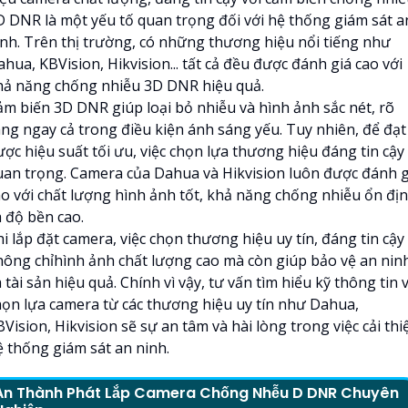
D DNR là một yếu tố quan trọng đối với hệ thống giám sát a
inh. Trên thị trường, có những thương hiệu nổi tiếng như
hua, KBVision, Hikvision... tất cả đều được đánh giá cao với
hả năng chống nhiễu 3D DNR hiệu quả.
ảm biến 3D DNR giúp loại bỏ nhiễu và hình ảnh sắc nét, rõ
àng ngay cả trong điều kiện ánh sáng yếu. Tuy nhiên, để đạt
ợc hiệu suất tối ưu, việc chọn lựa thương hiệu đáng tin cậy 
uan trọng. Camera của Dahua và Hikvision luôn được đánh g
ao với chất lượng hình ảnh tốt, khả năng chống nhiễu ổn đị
à độ bền cao.
i lắp đặt camera, việc chọn thương hiệu uy tín, đáng tin cậy
hông chỉhình ảnh chất lượng cao mà còn giúp bảo vệ an nin
 tài sản hiệu quả. Chính vì vậy, tư vấn tìm hiểu kỹ thông tin 
họn lựa camera từ các thương hiệu uy tín như Dahua,
Vision, Hikvision sẽ sự an tâm và hài lòng trong việc cải thi
ệ thống giám sát an ninh.
An Thành Phát Lắp Camera Chống Nhễu D DNR Chuyên