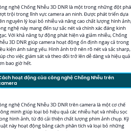
ông nghệ Chống Nhễu 3D DNR là một trong những đột phá
ượt trội trong lĩnh vực camera an ninh. Được phát triển dựa
rên nguyên lý loại bỏ nhiễu và nâng cao chất lượng hình ảnh
ông nghệ này mang đến sự sắc nét và chính xác đáng kinh
gạc. Với khả năng tự động phát hiện và giảm nhiễu, Chống
hễu 3D DNR giúp camera hoạt động ổn định ngay cả trong
iều kiện ánh sáng yếu. Hình ảnh trở nên rõ nét và sắc sharp,
úp cho việc giám sát và theo dõi trở lên dễ dàng và hiệu quả
ơn bao giờ hết.
Cách hoạt động của công nghệ Chống Nhễu trên
camera
ông nghệ Chống Nhễu 3D DNR trên camera là một cơ chế
hông minh giúp loại bỏ hiệu quả các nhiễu hạt và nhiễu sọc
rong hình ảnh, từ đó cải thiện chất lượng phim ảnh chụp. Kỹ
huật này hoạt động bằng cách phân tích và loại bỏ những