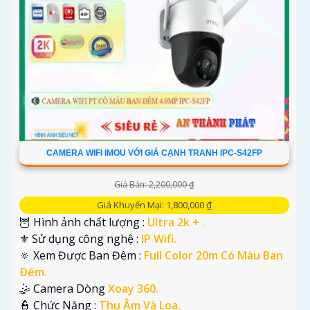
CAMERA WIFI IMOU VỚI GIÁ CẠNH TRANH IPC-S42FP
Giá Bán: 2,200,000 ₫
Giá Khuyến Mại: 1,800,000 ₫
🦉 Hình ảnh chất lượng :
Ultra 2k + .
⚜️ Sử dụng công nghệ :
IP Wifi.
🔅 Xem Được Ban Đêm :
Full Color 20m Có Màu Ban
Ðêm.
🤹 Camera Dòng
Xoay 360.
️👮 Chức Năng :
Thu Âm Và Loa.