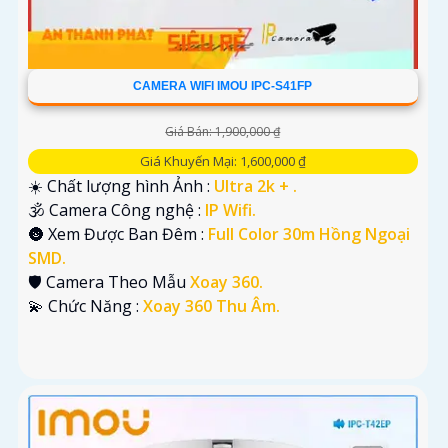
CAMERA WIFI IMOU IPC-S41FP
Giá Bán: 1,900,000 ₫
Giá Khuyến Mại: 1,600,000 ₫
☀️ Chất lượng hình Ảnh :
Ultra 2k + .
🕉️ Camera Công nghệ :
IP Wifi.
🌚 Xem Được Ban Đêm :
Full Color 30m Hồng Ngoại
SMD.
🛡 Camera Theo Mẫu
Xoay 360.
️💫 Chức Năng :
Xoay 360 Thu Âm.