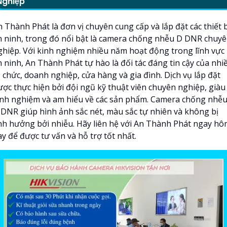
Nghiệp
 Thành Phát là đơn vị chuyên cung cấp và lắp đặt các thiết b
n ninh, trong đó nổi bật là camera chống nhễu D DNR chuy
ghiệp. Với kinh nghiệm nhiều năm hoạt động trong lĩnh vực
n ninh, An Thành Phát tự hào là đối tác đáng tin cậy của nhi
 chức, doanh nghiệp, cửa hàng và gia đình. Dịch vụ lắp đặt
ược thực hiện bởi đội ngũ kỹ thuật viên chuyên nghiệp, giàu
inh nghiệm và am hiểu về các sản phẩm. Camera chống nhễ
 DNR giúp hình ảnh sắc nét, màu sắc tự nhiên và không bị
nh hưởng bởi nhiễu. Hãy liên hệ với An Thành Phát ngay h
y để được tư vấn và hỗ trợ tốt nhất.