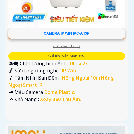
CAMERA IP WIFI IPC-A43P
Giá Bán: Liên Hệ
Giá Khuyến Mại: 30%
👁️‍🗨 Chất lượng hình Ảnh :
Ultra 2k .
🕉️ Sử dụng công nghệ :
IP Wifi.
💡 Tầm Nhìn Ban Đêm :
Hồng Ngoại 10m Hồng
Ngoại Smart IR.
👑 Mẫu Camera
Dome Plastic.
️💠 Khả Năng :
Xoay 360 Thu Âm.