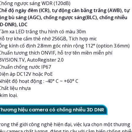
 Chống ngược sáng WDR (120dB)
 Chế độ ngày đêm (ICR), tự động cân bằng trắng (AWB), tự
ộng bù sáng (AGC), chống ngược sáng(BLC), chống nhiễu
3D-DNR), LDC
 Tầm xa LED trắng thu hình có màu 30m
 Hỗ trợ khe cắm thẻ nhớ 256GB, Tích hợp mic
 Ống kính cố định 2.8mm góc nhìn rộng 112° (option 3.6mm)
 Chuẩn tương thích ONVIF, hỗ trợ tên miền miễn phí
BVISION.TV, AutoRegister 2.0
 Chuẩn chống nước IP67
 Điện áp DC12V hoặc PoE
Nhiệt độ hoạt động : -40° C ~ +60° C
Chất liệu nhựa
kim loại.
Thương hiệu camera có chống nhiễu 3D DNR
rong thế giới công nghệ hiện đại, việc lựa chọn một thương
iệu camera chất lượng, đáng tin cậy với cảm biến chống nhi