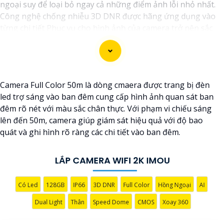
ngoại suy để loại bỏ ngay cả những điểm ảnh lỗi nhỏ nhất.
Công nghệ chống nhiễu 3D DNR được hãng ứng dụng vào
từng chi tiết Phục vụ cho hình ảnh của camera trở nên sắc
nét, rõ ràng và không bị ảnh hưởng bởi nhiễu hạt.
Với tính năng chống nhiễu 3D DNR camera sẽ giúp bạn
quan sát được hình ảnh chất lượng cao, đặc biệt trong các
điều kiện ánh sáng yếu hoặc độ nhiễu cao. Với Những
Camera Full Color 50m là dòng cmaera được trang bị đèn
Trang bị cao cấp làm cho việc giám sát, quan sát trở nên dễ
led trợ sáng vào ban đêm cung cấp hình ảnh quan sát ban
dàng và chính xác hơn.
đêm rõ nét với màu sắc chân thực. Với phạm vi chiếu sáng
lên đến 50m, camera giúp giám sát hiệu quả với độ bao
quát và ghi hình rõ ràng các chi tiết vào ban đêm.
LẮP CAMERA WIFI 2K IMOU
Có Led
128GB
IP66
3D DNR
Full Color
Hồng Ngoại
AI
Dual Light
Thân
Speed Dome
CMOS
Xoay 360