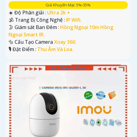
Giá Khuyến Mại: 5%-35%
☀️ Độ Phân giải :
Ultra 2k + .
🕉️ Trang Bị Công Nghệ :
IP Wifi.
🌛 Giám sát Ban Đêm :
Hồng Ngoại 10m Hồng
Ngoại Smart IR.
🔩 Cấu Tạo Camera
Xoay 360.
️🎙 Đặt Điểm :
Thu Âm Và Loa.