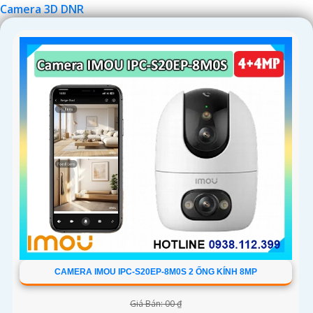
Camera 3D DNR
'
CAMERA IMOU IPC-S20EP-8M0S 2 ỐNG KÍNH 8MP
Giá Bán: 00 ₫