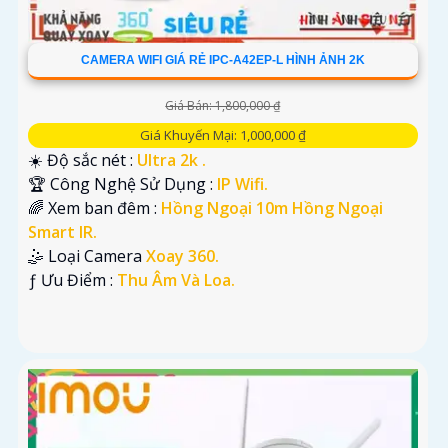
CAMERA WIFI GIÁ RẺ IPC-A42EP-L HÌNH ẢNH 2K
Giá Bán: 1,800,000 ₫
Giá Khuyến Mại: 1,000,000 ₫
☀️ Độ sắc nét :
Ultra 2k .
🏆 Công Nghệ Sử Dụng :
IP Wifi.
🌈 Xem ban đêm :
Hồng Ngoại 10m Hồng Ngoại
Smart IR.
🤹 Loại Camera
Xoay 360.
️ƒ Ưu Điểm :
Thu Âm Và Loa.