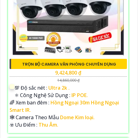
TRỌN BỘ CAMERA VĂN PHÒNG CHUYÊN DỤNG
9,424,800 ₫
14,860,000 ₫
💯 Độ sắc nét :
Ultra 2k .
⚛️ Công Nghệ Sử Dụng :
IP POE.
🌈 Xem ban đêm :
Hồng Ngoại 30m Hồng Ngoại
Smart IR.
🕸️ Camera Theo Mẫu
Dome Kim loại.
️☣️ Ưu Điểm :
Thu Âm.