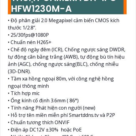
HFW1230M-A
• Độ phân giải 2.0 Megapixel cảm biến CMOS kích
thước 1/2.8”.
• 25/30fps@1080P
• Chuẩn nén H265+
• Chế độ ngày đêm (ICR), Chống ngược sáng DWDR,
tự động cân bằng trắng (AWB), tự động bù tín hiệu
ảnh (AGC), chống ngược sáng(BLC), chống nhiễu
(3D-DNR).
• Tầm xa hồng ngoại 80m, với công nghệ hồng
ngoại thông minh
• Tích hợp mic
• Ống kính cố định 3.6mm ( 86°)
• Tính năng Phát hiện con người (new)
• Hỗ trợ tên miền miễn phí Smartddns.tv và P2P
• Chuẩn tương thích ONVIF
• Điện áp DC12V ±30% hoặc PoE