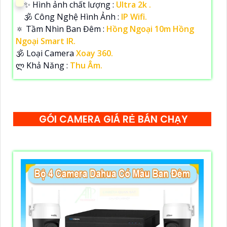
✨ Hình ảnh chất lượng :
Ultra 2k .
🕉️ Công Nghệ Hình Ảnh :
IP Wifi.
🔅 Tầm Nhìn Ban Đêm :
Hồng Ngoại 10m Hồng
Ngoại Smart IR.
🕉️ Loại Camera
Xoay 360.
️ლ Khả Năng :
Thu Âm.
GÓI CAMERA GIÁ RẺ BÁN CHẠY