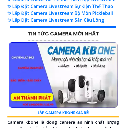
✨ Lắp Đặt Camera Livestream Sự Kiện Thể Thao
✨ Lắp Đặt Camera Livestream Bộ Môn Pickleball
✨ Lắp Đặt Camera Livestream Sân Cầu Lông
TIN TỨC CAMERA MỚI NHẤT
LẮP CAMERA KBONE GIÁ RẺ
Camera Kbone là dòng camera an ninh chất lượng