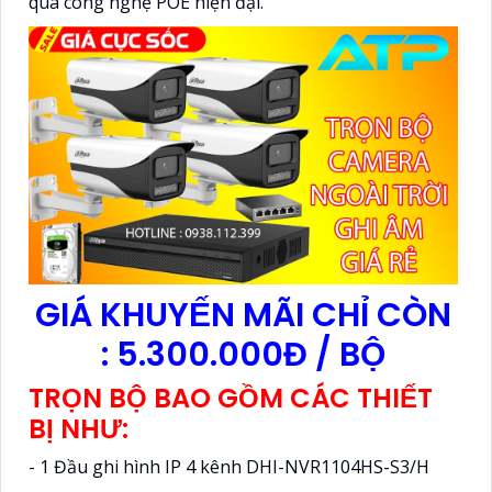
qua công nghệ POE hiện đại.
GIÁ KHUYẾN MÃI CHỈ CÒN
: 5.300.000Đ / BỘ
TRỌN BỘ BAO GỒM CÁC THIẾT
BỊ NHƯ:
- 1 Đầu ghi hình IP 4 kênh DHI-NVR1104HS-S3/H