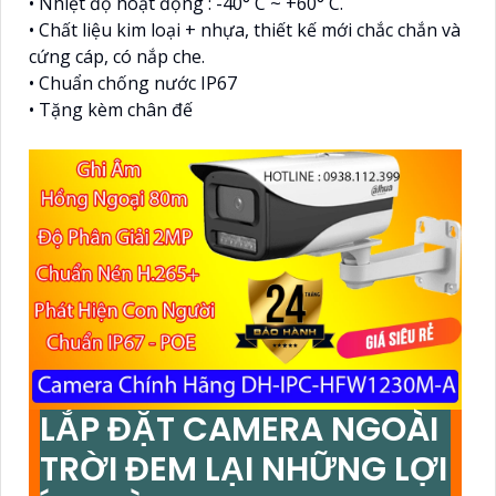
• Nhiệt độ hoạt động : -40° C ~ +60° C.
• Chất liệu kim loại + nhựa, thiết kế mới chắc chắn và
cứng cáp, có nắp che.
• Chuẩn chống nước IP67
• Tặng kèm chân đế
LẮP ĐẶT CAMERA NGOÀI
TRỜI ĐEM LẠI NHỮNG LỢI