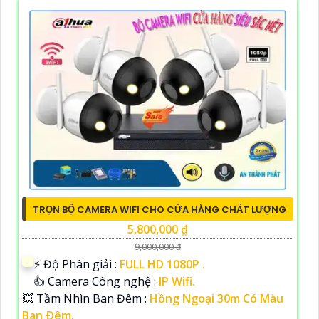
TRỌN BỘ CAMERA WIFI CHO CỬA HÀNG CHẤT LƯỢNG
5,800,000 ₫
9,000,000 ₫
️⚡ Độ Phân giải :
FULL HD 1080P .
👍 Camera Công nghệ :
IP Wifi.
💥 Tầm Nhìn Ban Đêm :
Hồng Ngoại 30m Có Màu
Ban Ðêm.