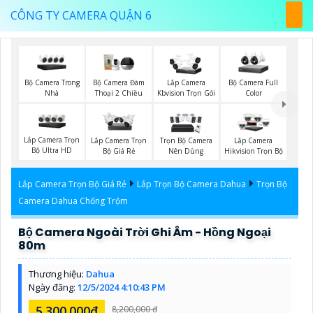
CÔNG TY CAMERA QUẬN 6
Bộ Camera Trong
Bộ Camera Full
Bộ Camera Đàm
Lắp Camera
Nhà
Color
Thoại 2 Chiều
Kbvision Trọn Gói
Lắp Camera Trọn
Lắp Camera Trọn
Trọn Bộ Camera
Lắp Camera
Bộ Ultra HD
Bộ Giá Rẻ
Nên Dùng
Hikvision Trọn Bộ
Lắp Camera Trọn Bộ Giá Rẻ
Lắp Trọn Bộ Camera Dahua
Trọn Bộ
Camera Dahua Chống Trộm
Bộ Camera Ngoài Trời Ghi Âm - Hồng Ngoại
80m
Thương hiệu:
Dahua
Ngày đăng:
12/5/2024 4:10:43 PM
5.300.000đ
8,200,000 ₫