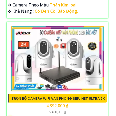
❄ Camera Theo Mẫu
Thân Kim loại.
️✤ Khả Năng :
Có Ðèn Còi Báo Động.
TRỌN BỘ CAMERA WIFI VĂN PHÒNG SIÊU NÉT ULTRA 2K
4,392,000 ₫
5,400,000 ₫