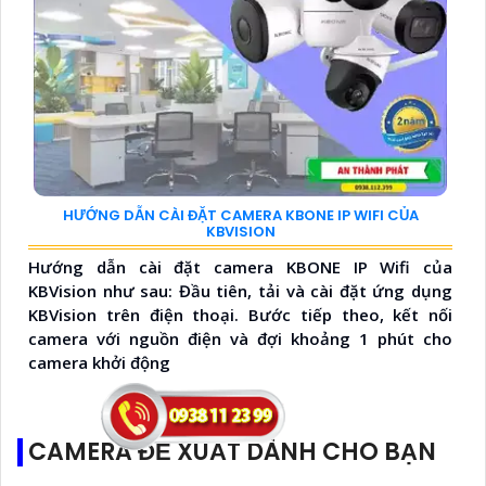
HƯỚNG DẪN CÀI ĐẶT CAMERA KBONE IP WIFI CỦA
KBVISION
Hướng dẫn cài đặt camera KBONE IP Wifi của
KBVision như sau: Đầu tiên, tải và cài đặt ứng dụng
KBVision trên điện thoại. Bước tiếp theo, kết nối
camera với nguồn điện và đợi khoảng 1 phút cho
camera khởi động
CAMERA ĐỀ XUẤT DÀNH CHO BẠN