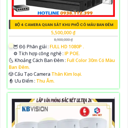
BỘ 4 CAMERA QUAN SÁT KHU PHỐ CÓ MÀU BAN ĐÊM
5,500,000 ₫
8,900,000 ₫
🦉 Độ Phân giải :
FULL HD 1080P .
⚙ Tích hợp công nghệ :
IP POE.
🌜 Khoảng Cách Ban Đêm :
Full Color 30m Có Màu
Ban Ðêm.
🎲 Cấu Tạo Camera
Thân Kim loại.
️👮 Ưu Điểm :
Thu Âm.