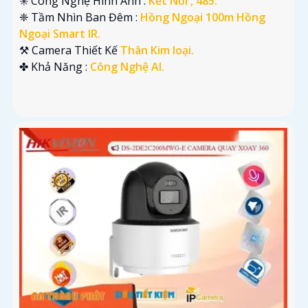
✳️ Công Nghệ Hình Ảnh :
Kết Nối , 485.
❈ Tầm Nhìn Ban Đêm :
Hồng Ngoại 100m Hồng
Ngoại Smart IR.
⚒ Camera Thiết Kế
Thân Kim loại.
️✤ Khả Năng :
Công Nghệ AI.