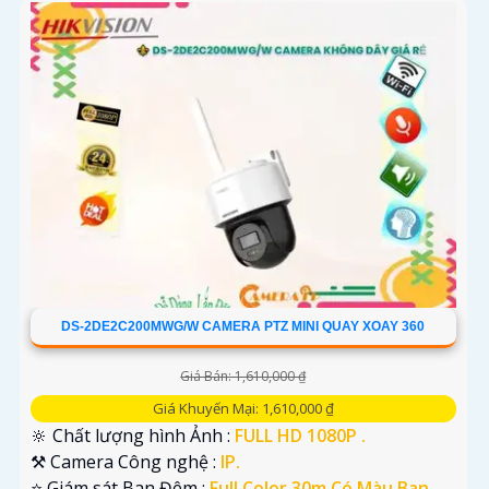
DS-2DE2C200MWG/W CAMERA PTZ MINI QUAY XOAY 360
Giá Bán: 1,610,000 ₫
Giá Khuyến Mại: 1,610,000 ₫
🔆 Chất lượng hình Ảnh :
FULL HD 1080P .
⚒ Camera Công nghệ :
IP.
⭐ Giám sát Ban Đêm :
Full Color 30m Có Màu Ban