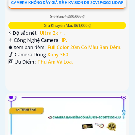
CAMERA KHÔNG DÂY GIÁ RẺ HIKVISION DS-2CV1F43G2-LIDWF
Giá Bán: 1,230,000 ₫
Giá Khuyến Mại: 861,000 ₫
️⚡ Độ sắc nét :
Ultra 2k + .
⚛️ Công Nghệ Camera :
IP.
❈ Xem ban đêm :
Full Color 20m Có Màu Ban Ðêm.
🕉️ Camera Dòng
Xoay 360.
️🆑 Ưu Điểm :
Thu Âm Và Loa.