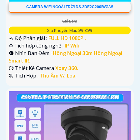
CAMERA WIFI NGOÀI TRỜI DS-2DE2C200IWG/W
Giá Bán:
Giá Khuyến Mại: 5%-35%
🔆 Độ Phân giải :
FULL HD 1080P .
⚙ Tích hợp công nghệ :
IP Wifi.
🌚 Nhìn Ban Đêm :
Hồng Ngoại 30m Hồng Ngoại
Smart IR.
🎲 Thiết Kế Camera
Xoay 360.
️⌘ Tích Hợp :
Thu Âm Và Loa.