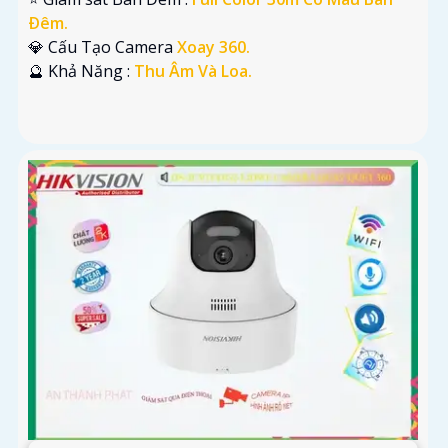
Ðêm.
💎 Cấu Tạo Camera
Xoay 360.
️🔮 Khả Năng :
Thu Âm Và Loa.