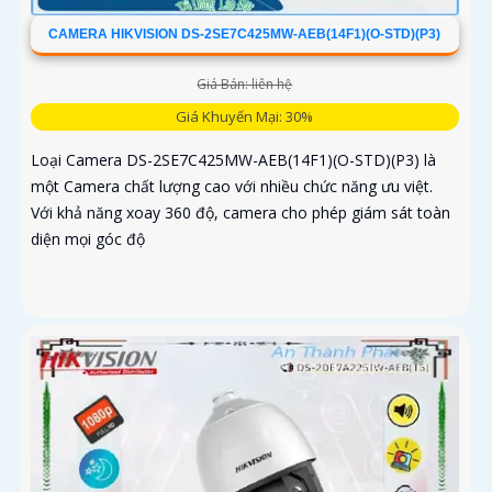
CAMERA HIKVISION DS-2SE7C425MW-AEB(14F1)(O-STD)(P3)
Giá Bán: liên hệ
Giá Khuyến Mại: 30%
Loại Camera DS-2SE7C425MW-AEB(14F1)(O-STD)(P3) là
một Camera chất lượng cao với nhiều chức năng ưu việt.
Với khả năng xoay 360 độ, camera cho phép giám sát toàn
diện mọi góc độ