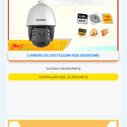
CAMERA DS-2DE7A232IW-AEB SEEPDOME
Giá Bán: 26,650,000 ₫
Giá Khuyến Mại: 26,450,000 ₫