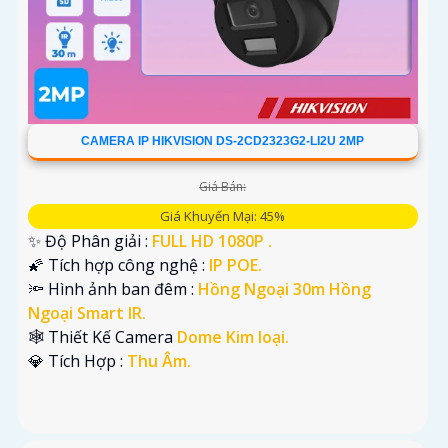
CAMERA IP HIKVISION DS-2CD2323G2-LI2U 2MP
Giá Bán:
Giá Khuyến Mại: 45%
✨ Độ Phân giải :
FULL HD 1080P .
🌠 Tích hợp công nghệ :
IP POE.
🔦 Hình ảnh ban đêm :
Hồng Ngoại 30m Hồng
Ngoại Smart IR.
🕸️ Thiết Kế Camera
Dome Kim loại.
️💎 Tích Hợp :
Thu Âm.