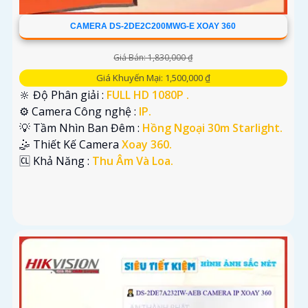
CAMERA DS-2DE2C200MWG-E XOAY 360
Giá Bán: 1,830,000 ₫
Giá Khuyến Mại: 1,500,000 ₫
🔆 Độ Phân giải :
FULL HD 1080P .
⚙ Camera Công nghệ :
IP.
💡 Tầm Nhìn Ban Đêm :
Hồng Ngoại 30m Starlight.
🤹 Thiết Kế Camera
Xoay 360.
️🆑 Khả Năng :
Thu Âm Và Loa.