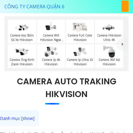
CÔNG TY CAMERA QUẬN 6
Camera Wifi
Camera Đọc Biển
Camera Full Color
Camera Hikvision
Hikvision Ngoài
Số Xe Hikvision
Hikvision
Ultra 4K
Trời
Camera Ống Kính
Camera Ip 4k
Camera Ip Ultra 2k
Camera 360 Độ
Zoom Hikvision
Hikvision
Hikvision
Hikvision
CAMERA AUTO TRAKING
HIKVISION