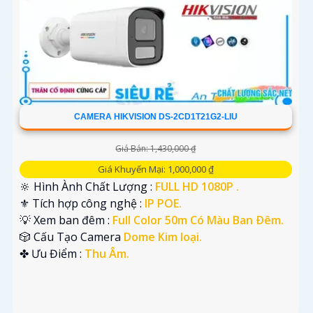
CAMERA HIKVISION DS-2CD1T21G2-LIU
Giá Bán: 1,430,000 ₫
Giá Khuyến Mại: 1,000,000 ₫
🔆 Hình Ành Chất Lượng :
FULL HD 1080P .
⚜️ Tích hợp công nghệ :
IP POE.
💡 Xem ban đêm :
Full Color 50m Có Màu Ban Ðêm.
🎲 Cấu Tạo Camera
Dome Kim loại.
️✤ Ưu Điểm :
Thu Âm.