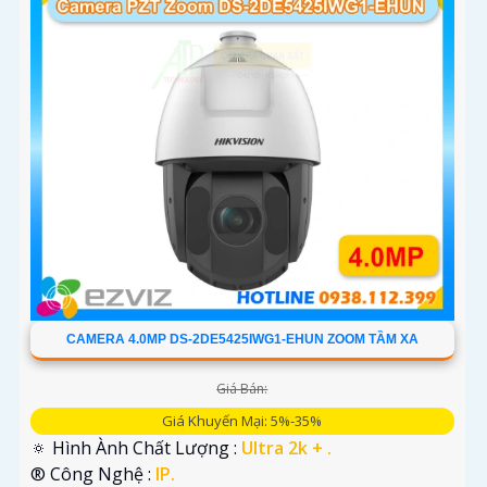
CAMERA 4.0MP DS-2DE5425IWG1-EHUN ZOOM TẦM XA
'
Giá Bán:
Giá Khuyến Mại: 5%-35%
🔅 Hình Ành Chất Lượng :
Ultra 2k + .
®️ Công Nghệ :
IP.