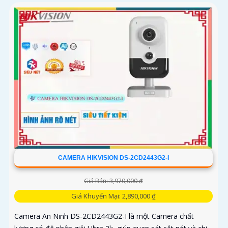
CAMERA HIKVISION DS-2CD2443G2-I
Giá Bán: 3,970,000 ₫
Giá Khuyến Mại: 2,890,000 ₫
Camera An Ninh DS-2CD2443G2-I là một Camera chất