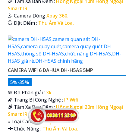
🌈 Tầm Xa Ban Đêm :
Hồng Ngoại 10m Hồng Ngoại
Smart IR.
🤹 Camera Dòng
Xoay 360.
️💮 Đặt Điểm :
Thu Âm Và Loa.
CAMERA WIFI 6 DAHUA DH-H5AS 5MP
5%-35%
💯 Độ Phân giải :
3k .
🌠 Trang Bị Công Nghệ :
IP Wifi.
🌈 Tầm Xa Ban Đêm :
Hồng Ngoại 20m Hồng Ngoại
Smart IR.
↕️ Loại Camera
Xoay 360.
️📢 Chức Năng :
Thu Âm Và Loa.