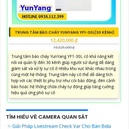
TRUNG TÂM BÁO CHÁY YUNYANG YF1-30L(30 KÊNH)
12,420,000 ₫
15,525,000 ₫
Trung tâm báo cháy YunYang YF1-30L có khả năng kết
nối và quản lý đến 30 kênh giúp người sử dụng dễ dàng
giám sát và xử lý sự cố ở nhiều khu vực khác nhau trong
cùng một hệ thống. Trung tâm này có thể dễ dàng tích
hợp với các thiết bị phụ trợ như còi báo động, đèn cảnh
báo hoặc hệ thống chữa cháy tự động giúp tăng cường
hiệu quả ứng phó sự cố
TÌM HIỂU VỀ CAMERA QUAN SÁT
✨ Giải Pháp Livestream Check Var Cho Bàn Bida