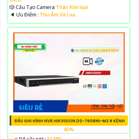
🎲 Cấu Tạo Camera
Thân Kim loại.
️🔈 Ưu Điểm :
Thu Âm Và Loa.
ĐẦU GHI HÌNH NVR HIKVISION DS-7608NI-M2 8 KÊNH
45%
️⚡ Độ sắc nét :
32 MP.