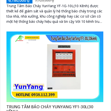
6,180,000 ₫
7,725,000 ₫
Trung Tâm Báo Cháy YunYang YF-1G-10L(10 Kênh) được
thiết kế để giám sát và quản lý hệ thống báo cháy trong các
tòa nhà, nhà xưởng, khu công nghiệp hay các cơ sở cần có
một hệ thống báo cháy hiệu quả và tin cậy Với 10 kênh trung
tâm có khả năng kết nối và giám sát đồng thời nhiều thiết bị
báo cháy từ nhiều khu vực khác nhau muốn đảm bảo sự an
toàn tối đa cho con người và tài sản.
TRUNG TÂM BÁO CHÁY YUNYANG YF1-30L(30