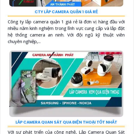
CTY LẮP CAMERA QUẬN 1 GIÁ RẺ
Công ty lắp camera quận 1 giá rẻ là đơn vị hàng đầu với
nhiều năm kinh nghiệm trong lĩnh vực cung cấp và lắp đặt
hệ thống camera an ninh. Với đội ngũ kỹ thuật viên
chuyên nghiệp,...
LẮP CAMERA QUAN SÁT QUA ĐIỆN THOẠI TỐT NHẤT
Với sự phát triển của công nghệ, Lắp Camera Quan Sát