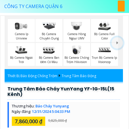
CÔNG TY CAMERA QUẬN 6
Bộ Camera Full
Camera Ip
Bộ Camera
Camera Hồng
Color
Uniview
Chuyên Dụng
Ngoại UMV
Bộ Camera Ngoài
Bộ Camera Ban
Bộ Camera Chống
Trọn Bộ Camera Ip
Trời
Đêm Có Màu
Trộm Hikvision
Visioncop
Thiết Bị Báo Động Chống Trộm
Trung Tâm Báo Động
Trung Tâm Báo Cháy YunYang YF-1G-15L(15
Kênh)
Thương hiệu:
Báo Cháy Yunyang
Ngày đăng:
12/31/2024 5:04:33 PM
7,860,000 ₫
9,825,000 ₫