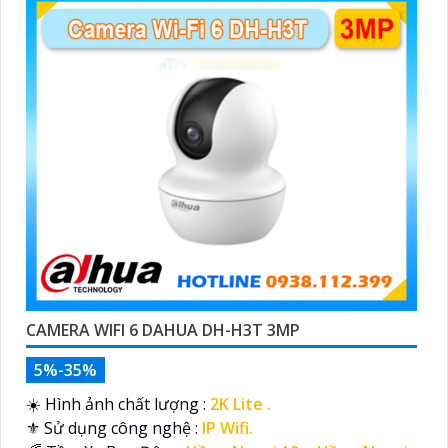
CAMERA WIFI 6 DAHUA DH-H3T 3MP
5%-35%
☀️ Hình ảnh chất lượng :
2K Lite .
⚜️ Sử dụng công nghệ :
IP Wifi.