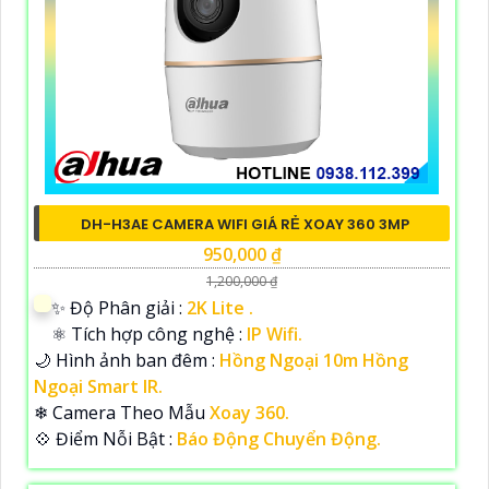
DH-H3AE CAMERA WIFI GIÁ RẺ XOAY 360 3MP
950,000 ₫
1,200,000 ₫
✨ Độ Phân giải :
2K Lite .
⚛️ Tích hợp công nghệ :
IP Wifi.
🌙 Hình ảnh ban đêm :
Hồng Ngoại 10m Hồng
Ngoại Smart IR.
❄ Camera Theo Mẫu
Xoay 360.
️💠 Điểm Nỗi Bật :
Báo Động Chuyển Động.