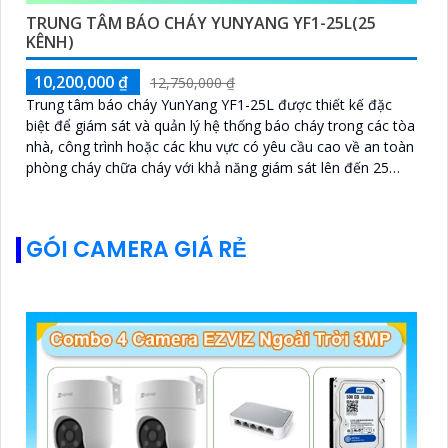
TRUNG TÂM BÁO CHÁY YUNYANG YF1-25L(25
KÊNH)
10,200,000 ₫
12,750,000 ₫
Trung tâm báo cháy YunYang YF1-25L được thiết kế đặc
biệt để giám sát và quản lý hệ thống báo cháy trong các tòa
nhà, công trình hoặc các khu vực có yêu cầu cao về an toàn
phòng cháy chữa cháy với khả năng giám sát lên đến 25
kênh không chỉ giúp phát hiện sớm các nguy cơ cháy nổ mà
còn cung cấp thông tin chính xác nhanh chóng giảm thiểu
thiệt hại do cháy và bảo vệ tính mạng con người.
GÓI CAMERA GIÁ RẺ