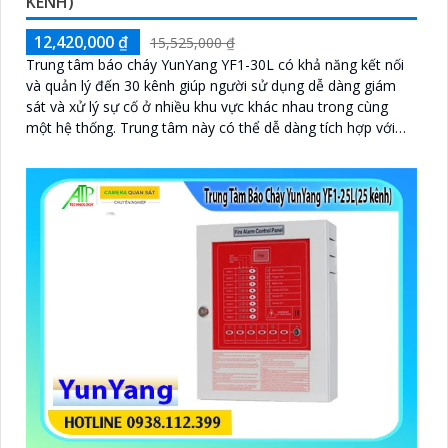
KÊNH)
12,420,000 ₫
15,525,000 ₫
Trung tâm báo cháy YunYang YF1-30L có khả năng kết nối
và quản lý đến 30 kênh giúp người sử dụng dễ dàng giám
sát và xử lý sự cố ở nhiều khu vực khác nhau trong cùng
một hệ thống. Trung tâm này có thể dễ dàng tích hợp với
các thiết bị phụ trợ như còi báo động, đèn cảnh báo hoặc
hệ thống chữa cháy tự động giúp tăng cường hiệu quả ứng
phó sự cố