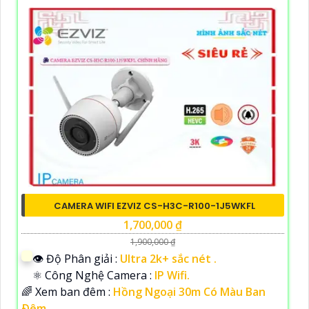
CAMERA WIFI EZVIZ CS-H3C-R100-1J5WKFL
1,700,000 ₫
1,900,000 ₫
👁 Độ Phân giải :
Ultra 2k+ sắc nét .
⚛️ Công Nghệ Camera :
IP Wifi.
🌈 Xem ban đêm :
Hồng Ngoại 30m Có Màu Ban
Ðêm.