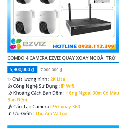
COMBO 4 CAMERA EZVIZ QUAY XOAY NGOÀI TRỜI
5,900,000 ₫
7,000,000 ₫
✨ Chất lượng hình :
2K Lite .
👍 Công Nghệ Sử Dụng :
IP Wifi.
🌙 Khoảng Cách Ban Đêm :
Hồng Ngoại 30m Có Màu
Ban Ðêm.
🕉️ Cấu Tạo Camera
IP67 xoay 360.
️📡 Ưu Điểm :
Thu Âm Và Loa.