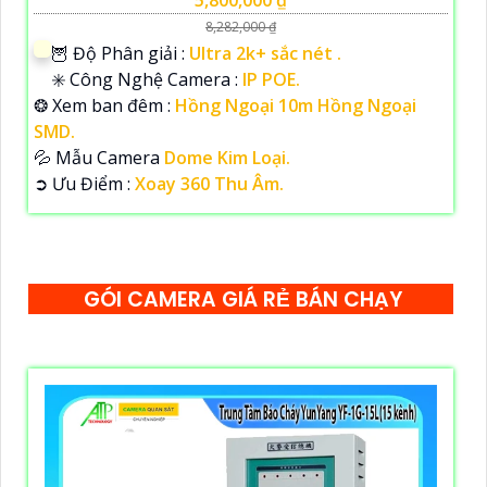
8,282,000 ₫
🦉 Độ Phân giải :
Ultra 2k+ sắc nét .
✳️ Công Nghệ Camera :
IP POE.
❂ Xem ban đêm :
Hồng Ngoại 10m Hồng Ngoại
SMD.
💦 Mẫu Camera
Dome Kim Loại.
️➲ Ưu Điểm :
Xoay 360 Thu Âm.
GÓI CAMERA GIÁ RẺ BÁN CHẠY