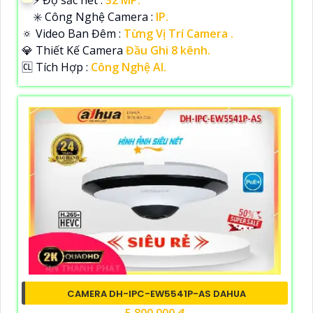
✳️ Công Nghệ Camera :
IP.
🔅 Video Ban Đêm :
Từng Vị Trí Camera .
💎 Thiết Kế Camera
Đầu Ghi 8 kênh.
️🆑 Tích Hợp :
Công Nghệ AI.
CAMERA DH-IPC-EW5541P-AS DAHUA
5,800,000 ₫