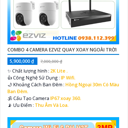
COMBO 4 CAMERA EZVIZ QUAY XOAY NGOÀI TRỜI
5,900,000 ₫
7,000,000 ₫
✨ Chất lượng hình :
2K Lite .
👍 Công Nghệ Sử Dụng :
IP Wifi.
🌙 Khoảng Cách Ban Đêm :
Hồng Ngoại 30m Có Màu
Ban Ðêm.
🕉️ Cấu Tạo Camera
IP67 xoay 360.
️📡 Ưu Điểm :
Thu Âm Và Loa.