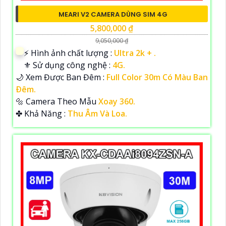
MEARI V2 CAMERA DÙNG SIM 4G
5,800,000 ₫
9,050,000 ₫
️⚡ Hình ảnh chất lượng :
Ultra 2k + .
⚜️ Sử dụng công nghệ :
4G.
🌙 Xem Được Ban Đêm :
Full Color 30m Có Màu Ban
Ðêm.
🔩 Camera Theo Mẫu
Xoay 360.
️✤ Khả Năng :
Thu Âm Và Loa.