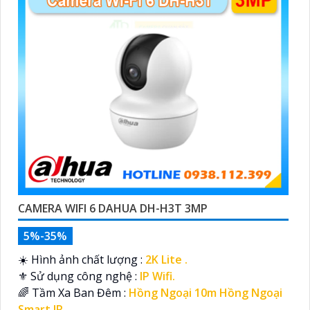
CAMERA WIFI 6 DAHUA DH-H3T 3MP
5%-35%
☀️ Hình ảnh chất lượng :
2K Lite .
⚜️ Sử dụng công nghệ :
IP Wifi.
🌈 Tầm Xa Ban Đêm :
Hồng Ngoại 10m Hồng Ngoại
Smart IR.