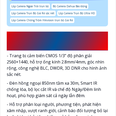
Lắp Camera Ngoài Trời trọn bộ
Bộ Camera Dahua Báo Động
Lắp Camera Trọn Bộ Giá Rẻ sắc nét
Lắp Camera Trọn Bộ Ultra HD
Lắp Camera Chống Trộm Hikvision trọn bộ Giá Rẻ
ĐIỂM ĐẶC TRƯNG CỦA
CAMERA VIGI C440I
- Trang bị cảm biến CMOS 1/3” độ phân giải
2560×1440, hỗ trợ ống kính 2.8mm/4mm, góc nhìn
rộng, công nghệ BLC, DWDR, 3D DNR cho hình ảnh
sắc nét.
- Đèn hồng ngoại 850nm tầm xa 30m, Smart IR
chống lóa, bộ lọc cắt IR và chế độ Ngày/Đêm linh
hoạt, phù hợp giám sát cả ngày lẫn đêm.
- Hỗ trợ phân loại người, phương tiện, phát hiện
xâm nhập, vượt ranh giới, cảnh báo đối tượng bỏ lại