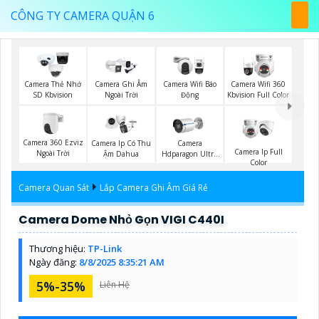
CÔNG TY CAMERA QUẬN 6
Camera Thẻ Nhớ
Camera Ghi Âm
Camera Wifi Báo
Camera Wifi 360
SD Kbvision
Ngoài Trời
Động
Kbvision Full Color
Camera 360 Ezviz
Camera Ip Có Thu
Camera
Camera Ip Full
Ngoài Trời
Ậm Dahua
Hdparagon Ultra
Color
2K
Camera Quan Sát
Lắp Camera Ghi Âm Giá Rẻ
Camera Dome Nhỏ Gọn VIGI C440I
Thương hiệu:
TP-Link
Ngày đăng:
8/8/2025 8:35:21 AM
5%-35%
Liên Hệ