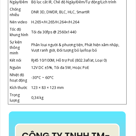
Ngày/Đêm
Bộ lọc cắt IR, Chế độ Ngày/Đêm/Tự động/Lịch trình
Chống
DNR 3D, DWDR, BLC, HLC, SmartIR
nhiễu
Nén video
H.265+/H.265/H.264+/H.264
Tốc độ
Tối đa 30fps @ 2560x1440
khung hình
Sự kiện
Phân loại người & phương tiện, Phát hiện xâm nhập,
thông
Vượt ranh giới, Đối tượng bỏ lại/loại bỏ
minh
Kết nối
RJ45 10/100M, Hỗ trợ PoE (802.3af/at, Loại 0)
Nguồn
12V DC ±5%, Tối đa 5W, Hoặc PoE
Nhiệt độ
-30°C ~ 60°C
hoạt động
Kích thước
123 × 83 × 123 mm
Trọng
0,34 kg
lượng
CÔNG TY TNHH TM-