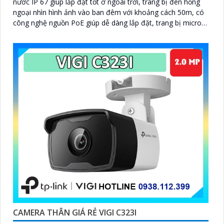
nước IP 67 giúp lắp đặt tốt ở ngoài trời, trang bị đèn hồng
ngoại nhìn hình ảnh vào ban đêm với khoảng cách 50m, có
công nghệ nguồn PoE giúp dễ dàng lắp đặt, trang bị micro
thu âm khoảng cách tầm 5m
CAMERA THÂN GIÁ RẺ VIGI C323I