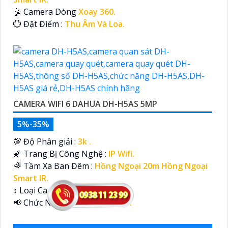
🤹 Camera Dòng
Xoay 360.
️💮 Đặt Điểm :
Thu Âm Và Loa.
CAMERA WIFI 6 DAHUA DH-H5AS 5MP
5%-35%
💯 Độ Phân giải :
3k .
🌠 Trang Bị Công Nghệ :
IP Wifi.
🌈 Tầm Xa Ban Đêm :
Hồng Ngoại 20m Hồng Ngoại
Smart IR.
↕️ Loại Camera
Xoay 360.
️📢 Chức Năng :
Thu Âm Và Loa.