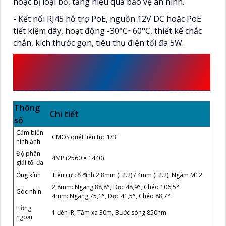
hoặc bị loại bỏ, tăng hiệu quả bảo vệ an ninh.
- Kết nối RJ45 hỗ trợ PoE, nguồn 12V DC hoặc PoE
tiết kiệm dây, hoạt động -30°C~60°C, thiết kế chắc
chắn, kích thước gọn, tiêu thụ điện tối đa 5W.
THÔNG SỐ KỸ THUẬT VIGI
C440I
Thông
Chi tiết
số
Cảm biến
CMOS quét liên tục 1/3"
hình ảnh
Độ phân
4MP (2560 × 1440)
giải tối đa
Ống kính
Tiêu cự cố định 2,8mm (F2.2) / 4mm (F2.2), Ngàm M12
2,8mm: Ngang 88,8°, Dọc 48,9°, Chéo 106,5°
Góc nhìn
4mm: Ngang 75,1°, Dọc 41,5°, Chéo 88,7°
Hồng
1 đèn IR, Tầm xa 30m, Bước sóng 850nm
ngoại