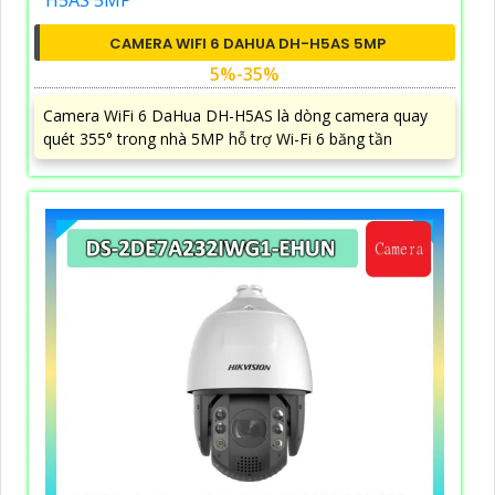
CAMERA WIFI 6 DAHUA DH-H5AS 5MP
5%-35%
Camera WiFi 6 DaHua DH-H5AS là dòng camera quay
quét 355° trong nhà 5MP hỗ trợ Wi-Fi 6 băng tần