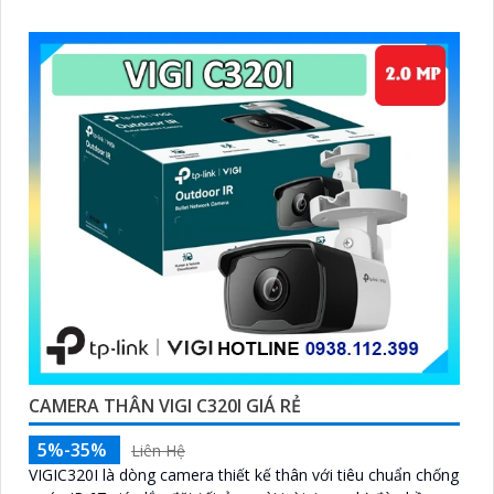
hỗ trợ cấp nguồn qua dây mạng PoE
CAMERA THÂN VIGI C320I GIÁ RẺ
5%-35%
Liên Hệ
VIGIC320I là dòng camera thiết kế thân với tiêu chuẩn chống