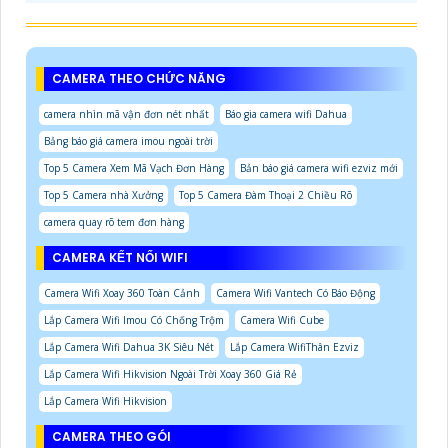
CAMERA THEO CHỨC NĂNG
camera nhìn mã vận đơn nét nhất
Báo gia camera wifi Dahua
Bảng báo giá camera imou ngoài trời
Top 5 Camera Xem Mã Vạch Đơn Hàng
Bản báo giá camera wifi ezviz mới
Top 5 Camera nhà Xưởng
Top 5 Camera Đàm Thoại 2 Chiều Rõ
camera quay rõ tem đơn hàng
CAMERA KẾT NỐI WIFI
Camera Wifi Xoay 360 Toàn Cảnh
Camera Wifi Vantech Có Báo Động
Lắp Camera Wifi Imou Có Chống Trộm
Camera Wifi Cube
Lắp Camera Wifi Dahua 3K Siêu Nét
Lắp Camera WifiThân Ezviz
Lắp Camera Wifi Hikvision Ngoài Trời Xoay 360 Giá Rẻ
Lắp Camera Wifi Hikvision
CAMERA THEO GÓI