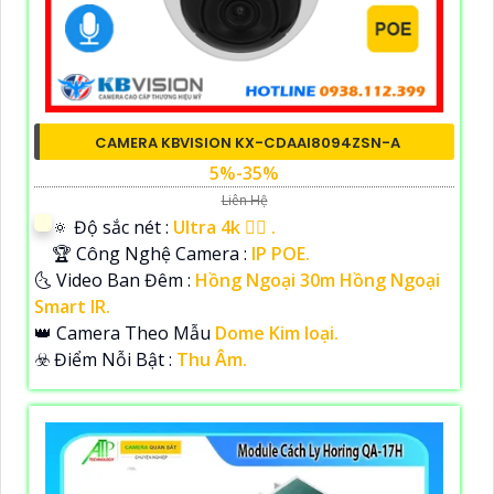
CAMERA KBVISION KX-CDAAI8094ZSN-A
5%-35%
Liên Hệ
🔅 Độ sắc nét :
Ultra 4k 👍🏾 .
🏆 Công Nghệ Camera :
IP POE.
🌜 Video Ban Đêm :
Hồng Ngoại 30m Hồng Ngoại
Smart IR.
👑 Camera Theo Mẫu
Dome Kim loại.
️☣️ Điểm Nỗi Bật :
Thu Âm.