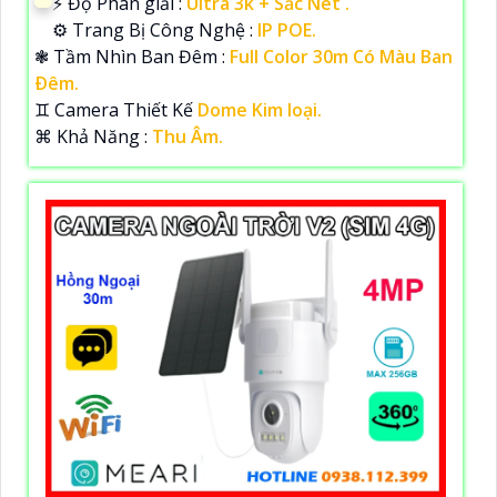
️⚡ Độ Phân giải :
Ultra 3k + Sắc Nét .
⚙ Trang Bị Công Nghệ :
IP POE.
❃ Tầm Nhìn Ban Đêm :
Full Color 30m Có Màu Ban
Ðêm.
♊ Camera Thiết Kế
Dome Kim loại.
️⌘ Khả Năng :
Thu Âm.