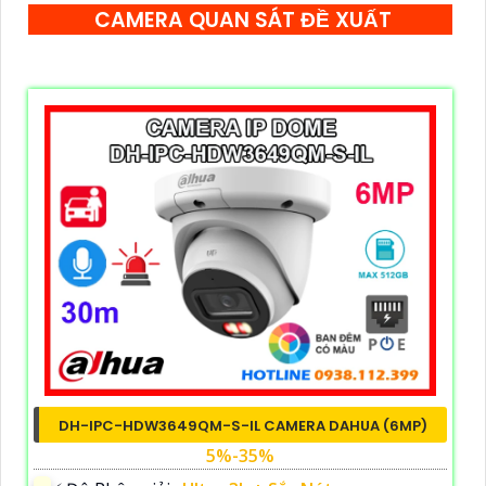
CAMERA QUAN SÁT ĐỀ XUẤT
DH-IPC-HDW3649QM-S-IL CAMERA DAHUA (6MP)
5%-35%