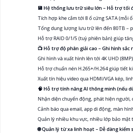
💾 Hệ thống lưu trữ siêu lớn – Hỗ trợ tối
Tích hợp khe cắm tới 8 ổ cứng SATA (mỗi ổ
Tổng dung lượng lưu trữ lên đến 80TB – p
Hỗ trợ RAID 0/1/5 (tuỳ phiên bản) giúp tăn
📺 Hỗ trợ độ phân giải cao – Ghi hình sắc 
Ghi hình và xuất hình lên tới 4K UHD (8MP)
Hỗ trợ chuẩn nén H.265+/H.264 giúp tiết k
Xuất tín hiệu video qua HDMI/VGA kép, lin
🧠 Hỗ trợ tính năng AI thông minh (nếu d
Nhận diện chuyển động, phát hiện người,
Cảnh báo qua email, app di động, màn hìn
Quản lý nhiều khu vực, nhiều lớp bảo mật 
🌐 Quản lý từ xa linh hoạt – Dễ dàng kiể