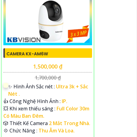
CAMERA KX-AM6W
1,500,000 ₫
1,700,000 ₫
✨ Hình Ảnh Sắc nét :
Ultra 3k + Sắc
Nét .
👍 Công Nghệ Hình Ảnh :
IP.
💥 Khi xem thiếu sáng :
Full Color 30m
Có Màu Ban Ðêm.
🎲 Thiết Kế Camera
2 Mắt Trong Nhà.
️💠 Chức Năng :
Thu Âm Và Loa.