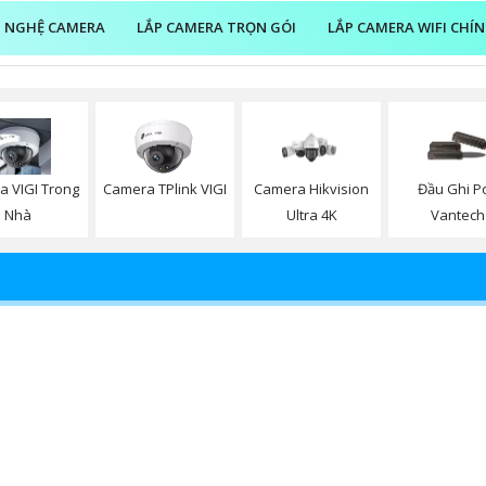
 NGHỆ CAMERA
LẮP CAMERA TRỌN GÓI
LẮP CAMERA WIFI CHÍ
a VIGI Trong
Camera TPlink VIGI
Camera Hikvision
Đầu Ghi P
Nhà
Ultra 4K
Vantech