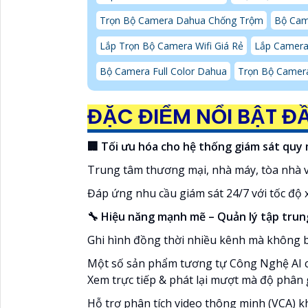
Trọn Bộ Camera Dahua Chống Trộm
Bộ Cam
Lắp Trọn Bộ Camera Wifi Giá Rẻ
Lắp Camera
Bộ Camera Full Color Dahua
Trọn Bộ Camera 
ĐẶC ĐIỂM NỔI BẬT ĐẦ
🏢 Tối ưu hóa cho hệ thống giám sát quy
Trung tâm thương mại, nhà máy, tòa nhà v
Đáp ứng nhu cầu giám sát 24/7 với tốc độ 
🔧 Hiệu năng mạnh mẽ – Quản lý tập trun
Ghi hình đồng thời nhiều kênh mà không b
Một số sản phẩm tương tự Công Nghệ AI c
Xem trực tiếp & phát lại mượt mà độ phân 
Hỗ trợ phân tích video thông minh (VCA) k