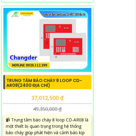
TRUNG TÂM BÁO CHÁY 8 LOOP CD-
AR08(2400 ĐỊA CHỈ)
37,012,500 ₫
49,350,000 ₫
📹 Trung tâm báo cháy 8 loop CD-AR08 là
một thiết bị quan trọng trong hệ thống
báo cháy giúp phát hiện và cảnh báo kịp