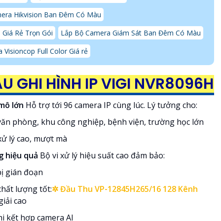
era Hikvision Ban Đêm Có Màu
 Giá Rẻ Trọn Gói
Lắp Bộ Camera Giám Sát Ban Đêm Có Màu
Visioncop Full Color Giá rẻ
U GHI HÌNH IP VIGI NVR8096H
 mô lớn
Hỗ trợ tới 96 camera IP cùng lúc. Lý tưởng cho:
ăn phòng, khu công nghiệp, bệnh viện, trường học lớn
xử lý cao, mượt mà
g hiệu quả
Bộ vi xử lý hiệu suất cao đảm bảo:
ị gián đoạn
hất lượng tốt:
✲ Đầu Thu VP-12845H265/16 128 Kênh
giải cao
hi kết hợp camera AI