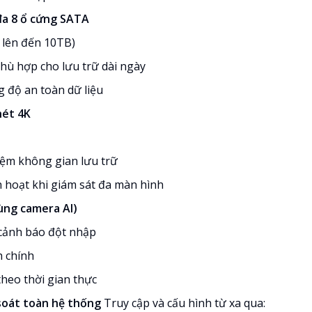
 đa 8 ổ cứng SATA
 lên đến 10TB)
hù hợp cho lưu trữ dài ngày
g độ an toàn dữ liệu
nét 4K
iệm không gian lưu trữ
h hoạt khi giám sát đa màn hình
ùng camera AI)
 cảnh báo đột nhập
h chính
theo thời gian thực
m soát toàn hệ thống
Truy cập và cấu hình từ xa qua: