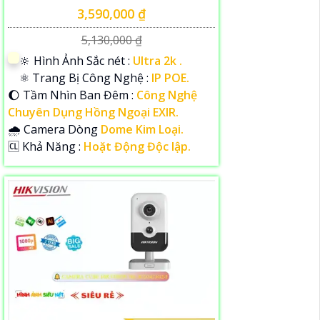
3,590,000 ₫
5,130,000 ₫
🔆 Hình Ảnh Sắc nét :
Ultra 2k .
⚛️ Trang Bị Công Nghệ :
IP POE.
🌔 Tầm Nhìn Ban Đêm :
Công Nghệ
Chuyên Dụng Hồng Ngoại EXIR.
🌧️ Camera Dòng
Dome Kim Loại.
️🆑 Khả Năng :
Hoặt Động Độc lập.