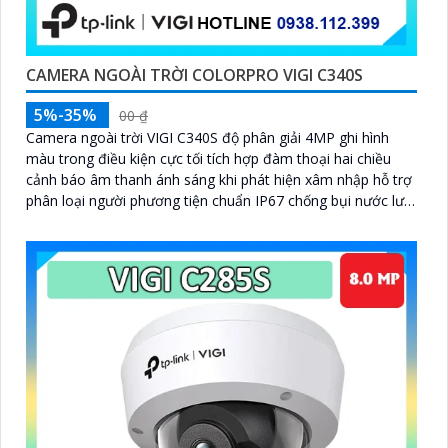
CAMERA NGOÀI TRỜI COLORPRO VIGI C340S
5%-35%
00 ₫
Camera ngoài trời VIGI C340S độ phân giải 4MP ghi hình
màu trong điều kiện cực tối tích hợp đàm thoại hai chiều
cảnh báo âm thanh ánh sáng khi phát hiện xâm nhập hỗ trợ
phân loại người phương tiện chuẩn IP67 chống bụi nước lưu
trữ qua thẻ nhớ 256GB hoặc NVR quản lý bằng VIGI App