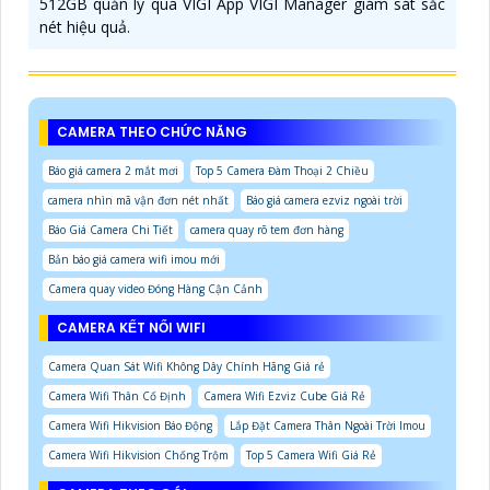
512GB quản lý qua VIGI App VIGI Manager giám sát sắc
nét hiệu quả.
CAMERA THEO CHỨC NĂNG
Báo giá camera 2 mắt mơi
Top 5 Camera Đàm Thoại 2 Chiều
camera nhìn mã vận đơn nét nhất
Báo giá camera ezviz ngoài trời
Báo Giá Camera Chi Tiết
camera quay rõ tem đơn hàng
Bản báo giá camera wifi imou mới
Camera quay video Đóng Hàng Cận Cảnh
CAMERA KẾT NỐI WIFI
Camera Quan Sát Wifi Không Dây Chính Hãng Giá rẻ
Camera Wifi Thân Cố Định
Camera Wifi Ezviz Cube Giá Rẻ
Camera Wifi Hikvision Báo Động
Lắp Đặt Camera Thân Ngoài Trời Imou
Camera Wifi Hikvision Chống Trộm
Top 5 Camera Wifi Giá Rẻ