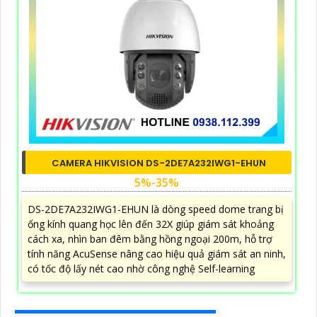
CAMERA HIKVISION DS-2DE7A232IWG1-EHUN
5%-35%
DS-2DE7A232IWG1-EHUN là dòng speed dome trang bị
ống kính quang học lên đến 32X giúp giám sát khoảng
cách xa, nhìn ban đêm bằng hồng ngoại 200m, hỗ trợ
tính năng AcuSense nâng cao hiệu quả giám sát an ninh,
có tốc độ lấy nét cao nhờ công nghệ Self-learning