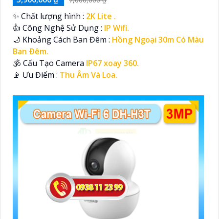
✨ Chất lượng hình :
2K Lite .
👍 Công Nghệ Sử Dụng :
IP Wifi.
🌙 Khoảng Cách Ban Đêm :
Hồng Ngoại 30m Có Màu
Ban Ðêm.
🕉️ Cấu Tạo Camera
IP67 xoay 360.
️📡 Ưu Điểm :
Thu Âm Và Loa.