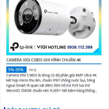
CAMERA VIGI C385S GHI HÌNH CHUẨN 4K
5%-35%
00 ₫
Camera VIGI C385S là dòng có độ phân giải 8MP Ultra 4K
kết hợp micro thu âm, chuẩn IP67 chống nước bụi, hồng
ngoại Smart IR quan sát đêm 30m hỗ trợ PoE lưu trữ
MicroSD 256GB chuẩn nén H.265+ tiết kiệm băng thông
nhận, diện người phương tiện xâm nhập hành vi bất thường
quản lý qua VIGI App VIGI Manager trình duyệt web giám sát
sắc nét bền bỉ