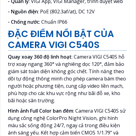
- Quản lý
: VIGI App, VIGI Manager, trình duyệt web
- Nguồn điện
: PoE (802.3af/at), DC 12V
- Chống nước
: Chuẩn IP66
ĐẶC ĐIỂM NỔI BẬT CỦA
CAMERA VIGI C540S
Quay xoay 360 độ linh hoạt
: Camera VIGI C540S hỗ
trợ xoay ngang 360° và nghiêng dọc 120°, đảm bảo
giám sát toàn diện không góc chết. Tính năng theo
dõi tự động thông minh cho phép camera bám theo
người hoặc phương tiện, cung cấp video liền mạch,
phù hợp cho các khu vực rộng như bãi đỗ xe, kho
bãi hoặc sân trường.
Hình ảnh Full Color ban đêm
: Camera VIGI C540S sử
dụng công nghệ ColorPro Night Vision, ghi hình
màu sắc sống động 24/7, ngay cả trong điều kiện
ánh sáng yếu. Kết hợp cảm biến CMOS 1/1.79” và