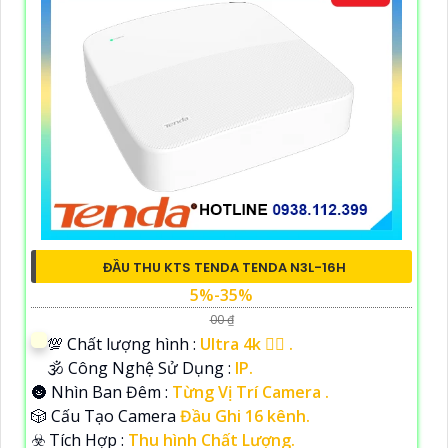
ĐẦU THU KTS TENDA TENDA N3L-16H
5%-35%
00 ₫
💯 Chất lượng hình :
Ultra 4k 👍🏾 .
🕉️ Công Nghệ Sử Dụng :
IP.
🌚 Nhìn Ban Đêm :
Từng Vị Trí Camera .
🎲 Cấu Tạo Camera
Đầu Ghi 16 kênh.
️☣️ Tích Hợp :
Thu hình Chất Lượng.