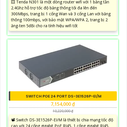
🎞 Tenda N301 là một dòng router wifi với 1 băng tần
2.4Ghz hỗ trợ tốc độ băng thông tối đa lên đến
300Mbps, trang bị 1 cổng Wan và 3 cổng Lan với băng
thông 100mbps, với bảo mật WPA/WPA 2, trang bị 2
ăng-ten 5dBi cho ra tính hiệu wifi tốt
SWITCH POE 24 PORT DS-3E1526P-EI/M
7,154,000 ₫
10,220,000 ₫
📽 Switch DS-3E1526P-EI/M là thiết bị chia mạng tốc độ
cao với 24 cổng gigabit PoE RJ45, 1 cổng gigabit RJ45,