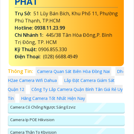
PHÁT
Trụ Sở:
51 Lũy Bán Bích, Khu Phố 11, Phường
Phú Thạnh, TP.HCM
Hotline: 0938.11.23.99
Chi Nhánh 1:
445/38 Tân Hòa Đông,P. Bình
Trị Đông, TP. HCM
Kỹ Thuật:
0906.855.330
Điện Thoại:
(028) 6688.4949
Thông Tin:
Camera Quan Sát Biên Hòa Đồng Nai
Dh-
H2ae Camera Wifi Dahua
Lắp Đặt Camera Giám Sát
Quận 12
Công Ty Lắp Camera Quận Bình Tân Giá Rẻ Uy
Tín
Hãng Camera Tốt Nhất Hiện Nay
Camera Có Chống Ngược Sáng Ezviz
Camera Ip POE Hikvision
Camera Thân To Kbvision