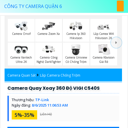
CÔNG TY CAMERA QUẬN 6
Camera Onvif
Camera Zoom Xa
Camera Ip 360
Lắp Camea Wifi
Hikvision
Hikvision 2K
Camera Vantech
Camera Công
Camera Uniview
Camera Kbvision
Ultra 2K
Nghệ DarkFighter
Có Chống Trộm
Giá Rẻ
Camera Quan Sát
Lắp Camera Chống Trộm
Camera Quay Xoay 360 Độ VIGI C540S
Thương hiệu:
TP-Link
Ngày đăng:
8/6/2025 11:06:53 AM
5%-35%
Liên Hệ