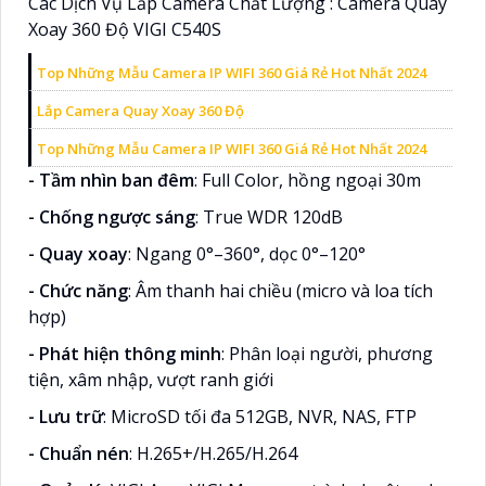
Các Dịch Vụ Lắp Camera Chất Lượng : Camera Quay
Xoay 360 Độ VIGI C540S
Top Những Mẫu Camera IP WIFI 360 Giá Rẻ Hot Nhất 2024
Lắp Camera Quay Xoay 360 Độ
Top Những Mẫu Camera IP WIFI 360 Giá Rẻ Hot Nhất 2024
- Tầm nhìn ban đêm
: Full Color, hồng ngoại 30m
- Chống ngược sáng
: True WDR 120dB
- Quay xoay
: Ngang 0°–360°, dọc 0°–120°
- Chức năng
: Âm thanh hai chiều (micro và loa tích
hợp)
- Phát hiện thông minh
: Phân loại người, phương
tiện, xâm nhập, vượt ranh giới
- Lưu trữ
: MicroSD tối đa 512GB, NVR, NAS, FTP
- Chuẩn nén
: H.265+/H.265/H.264