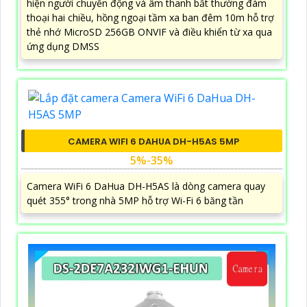
hiện người chuyển động và âm thanh bất thường đàm
thoại hai chiều, hồng ngoại tầm xa ban đêm 10m hỗ trợ
thẻ nhớ MicroSD 256GB ONVIF và điều khiển từ xa qua
ứng dụng DMSS
CAMERA WIFI 6 DAHUA DH-H5AS 5MP
5%-35%
Camera WiFi 6 DaHua DH-H5AS là dòng camera quay
quét 355° trong nhà 5MP hỗ trợ Wi-Fi 6 băng tần