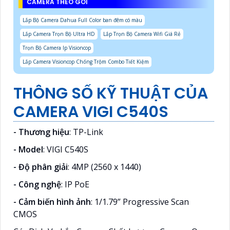
CAMERA THEO GÓI
Lắp Bộ Camera Dahua Full Color ban đêm có màu
Lắp Camera Trọn Bộ Ultra HD
Lắp Trọn Bộ Camera Wifi Giá Rẻ
Trọn Bộ Camera Ip Visioncop
Lắp Camera Visioncop Chống Trộm Combo Tiết Kiệm
THÔNG SỐ KỸ THUẬT CỦA
CAMERA VIGI C540S
- Thương hiệu
: TP-Link
- Model
: VIGI C540S
- Độ phân giải
: 4MP (2560 x 1440)
- Công nghệ
: IP PoE
- Cảm biến hình ảnh
: 1/1.79” Progressive Scan
CMOS