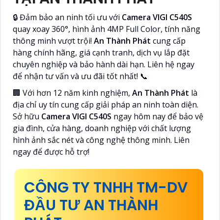
🔒 Đảm bảo an ninh tối ưu với
Camera VIGI C540S
quay xoay 360°, hình ảnh 4MP Full Color, tính năng
thông minh vượt trội!
An Thành Phát
cung cấp
hàng chính hãng, giá cạnh tranh, dịch vụ lắp đặt
chuyên nghiệp và bảo hành dài hạn. Liên hệ ngay
để nhận tư vấn và ưu đãi tốt nhất! 📞
🏢 Với hơn 12 năm kinh nghiệm,
An Thành Phát
là
địa chỉ uy tín cung cấp giải pháp an ninh toàn diện.
Sở hữu
Camera VIGI C540S
ngay hôm nay để bảo vệ
gia đình, cửa hàng, doanh nghiệp với chất lượng
hình ảnh sắc nét và công nghệ thông minh. Liên
ngay để được hỗ trợ!
CÔNG TY TNHH TM-DV
ĐẦU TƯ AN THÀNH