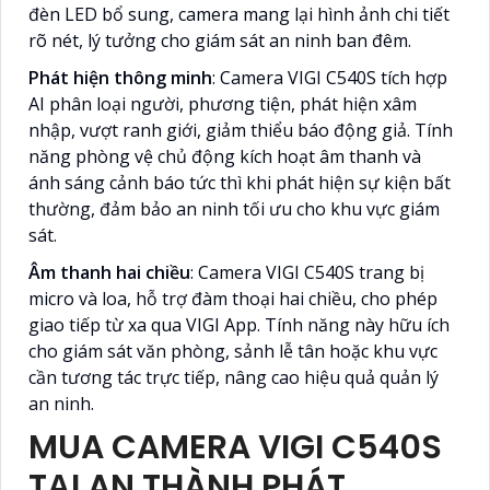
đèn LED bổ sung, camera mang lại hình ảnh chi tiết
rõ nét, lý tưởng cho giám sát an ninh ban đêm.
Phát hiện thông minh
: Camera VIGI C540S tích hợp
AI phân loại người, phương tiện, phát hiện xâm
nhập, vượt ranh giới, giảm thiểu báo động giả. Tính
năng phòng vệ chủ động kích hoạt âm thanh và
ánh sáng cảnh báo tức thì khi phát hiện sự kiện bất
thường, đảm bảo an ninh tối ưu cho khu vực giám
sát.
Âm thanh hai chiều
: Camera VIGI C540S trang bị
micro và loa, hỗ trợ đàm thoại hai chiều, cho phép
giao tiếp từ xa qua VIGI App. Tính năng này hữu ích
cho giám sát văn phòng, sảnh lễ tân hoặc khu vực
cần tương tác trực tiếp, nâng cao hiệu quả quản lý
an ninh.
MUA CAMERA VIGI C540S
TẠI AN THÀNH PHÁT