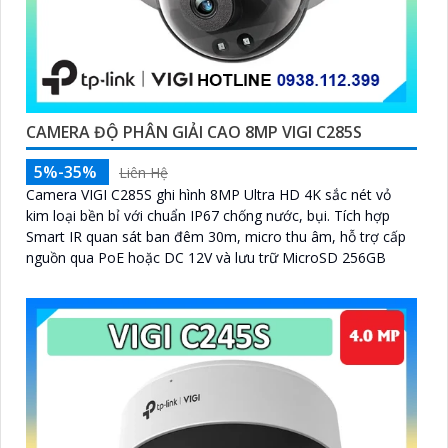
CAMERA ĐỘ PHÂN GIẢI CAO 8MP VIGI C285S
5%-35%
Liên Hệ
Camera VIGI C285S ghi hình 8MP Ultra HD 4K sắc nét vỏ
kim loại bền bỉ với chuẩn IP67 chống nước, bụi. Tích hợp
Smart IR quan sát ban đêm 30m, micro thu âm, hỗ trợ cấp
nguồn qua PoE hoặc DC 12V và lưu trữ MicroSD 256GB