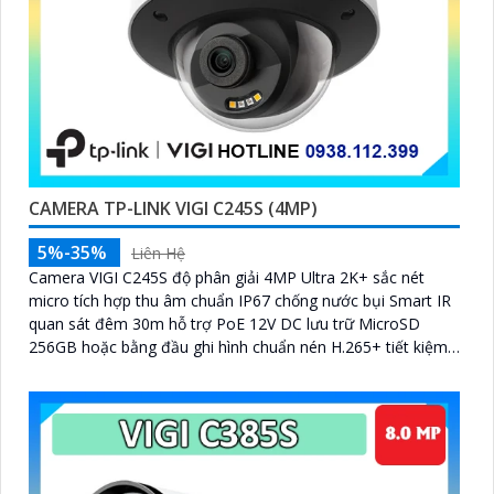
CAMERA TP-LINK VIGI C245S (4MP)
5%-35%
Liên Hệ
Camera VIGI C245S độ phân giải 4MP Ultra 2K+ sắc nét
micro tích hợp thu âm chuẩn IP67 chống nước bụi Smart IR
quan sát đêm 30m hỗ trợ PoE 12V DC lưu trữ MicroSD
256GB hoặc bằng đầu ghi hình chuẩn nén H.265+ tiết kiệm
băng thông quản lý qua VIGI App VIGI Manager trình duyệt
web đảm bảo giám sát hiệu quả bền bỉ