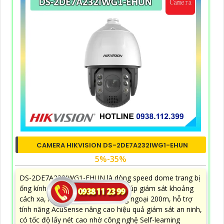
CAMERA HIKVISION DS-2DE7A232IWG1-EHUN
5%-35%
DS-2DE7A232IWG1-EHUN là dòng speed dome trang bị
ống kính quang học lên đến 32X giúp giám sát khoảng
cách xa, nhìn ban đêm bằng hồng ngoại 200m, hỗ trợ
tính năng AcuSense nâng cao hiệu quả giám sát an ninh,
có tốc độ lấy nét cao nhờ công nghệ Self-learning