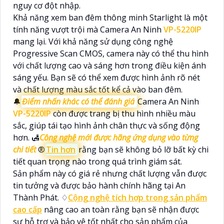
nguy cơ đột nhập.
Khả năng xem ban đêm thông minh Starlight là một
tính năng vượt trội mà Camera An Ninh
VP-5220IP
mang lại. Với khả năng sử dụng công nghệ
Progressive Scan CMOS, camera này có thể thu hình
với chất lượng cao và sáng hơn trong điều kiện ánh
sáng yếu. Bạn sẽ có thể xem được hình ảnh rõ nét
và chất lượng màu sắc tốt kể cả vào ban đêm.
🔔
Điểm nhấn khác có thể đánh giá
Camera An Ninh
VP-5220IP
còn được trang bị thu hình nhiều màu
sắc, giúp tái tạo hình ảnh chân thực và sống động
hơn. 🛃
Công nghệ mới được hãng ứng dụng vào từng
chi tiết
®️
Tin hơn
rằng bạn sẽ không bỏ lỡ bất kỳ chi
tiết quan trọng nào trong quá trình giám sát.
Sản phẩm này có giá rẻ nhưng chất lượng vẫn được
tin tưởng và được bảo hành chính hãng tại An
Thành Phát. ♢
Cộng nghệ tích hợp trong sản phẩm
cao cấp
nâng cao an toàn rằng bạn sẽ nhận được
sự hỗ trợ và bảo vệ tốt nhất cho sản phẩm của