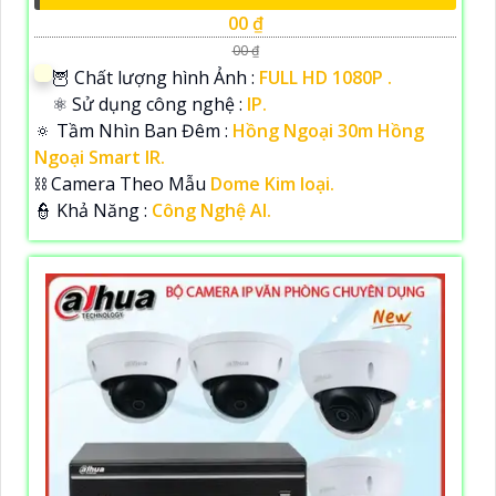
00 ₫
00 ₫
🦉 Chất lượng hình Ảnh :
FULL HD 1080P .
⚛️ Sử dụng công nghệ :
IP.
🔅 Tầm Nhìn Ban Đêm :
Hồng Ngoại 30m Hồng
Ngoại Smart IR.
⛓ Camera Theo Mẫu
Dome Kim loại.
️👮 Khả Năng :
Công Nghệ AI.