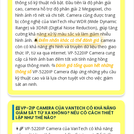
thông số kỹ thuật nổi bật. Đầu tiên là độ phân giải
cao, camera hỗ trợ độ phân giải 2 Megapixel, cho
hình ảnh rõ nét và chi tiết. Camera cũng được trang
bị công nghệ của VanTech như WDR (Wide Dynamic
Range) và 3DNR (Digital Noise Reduction), giúp tăng
cường khả năng xử lý màu sắc và làm giảm nhiễu
hình ảnh. 🔔
Điểm nhấn khác có thể đánh giá
camera
còn có khả năng ghi hình và truyền dữ liệu theo giao
thức IP, từ xa qua internet. VP-5220IP Camera cung
cấp cả hình ảnh ban đêm tốt với tính năng hồng
ngoại thông minh. 📂
Đánh giá tổng quan hết những
thông số
VP-5220IP Camera đáp ứng những yêu cầu
kỹ thuật cao và là lựa chọn tuyệt vời cho việc giám
sát an ninh.
📨 VP-2IP CAMERA CỦA VANTECH CÓ KHẢ NĂNG
GIÁM SÁT TỪ XA KHÔNG? NẾU CÓ CÁCH THIẾT
LẬP NHƯ THẾ NÀO?
👩‍🌾 VP-5220IP Camera của VanTech có khả năng