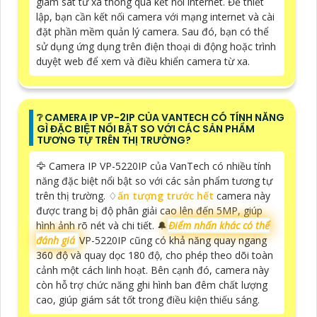
giám sát từ xa thông qua kết nối internet. Để thiết
lập, bạn cần kết nối camera với mạng internet và cài
đặt phần mềm quản lý camera. Sau đó, bạn có thể
sử dụng ứng dụng trên điện thoại di động hoặc trình
duyệt web để xem và điều khiển camera từ xa.
❔ CAMERA IP VP-2IP CỦA VANTECH CÓ TÍNH NĂNG
GÌ ĐẶC BIỆT NỔI BẬT SO VỚI CÁC SẢN PHẨM
TƯƠNG TỰ TRÊN THỊ TRƯỜNG?
🦅 Camera IP VP-5220IP của VanTech có nhiều tính
năng đặc biệt nổi bật so với các sản phẩm tương tự
trên thị trường. ♢
ấn tượng trước hết
camera này
được trang bị độ phân giải cao lên đến 5MP, giúp
hình ảnh rõ nét và chi tiết. 🔔
Điểm nhấn khác có thể
đánh giá
VP-5220IP cũng có khả năng quay ngang
360 độ và quay dọc 180 độ, cho phép theo dõi toàn
cảnh một cách linh hoạt. Bên cạnh đó, camera này
còn hỗ trợ chức năng ghi hình ban đêm chất lượng
cao, giúp giám sát tốt trong điều kiện thiếu sáng.