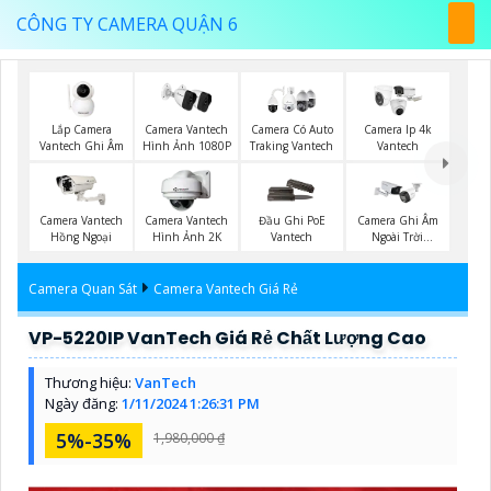
CÔNG TY CAMERA QUẬN 6
Lắp Camera
Camera Vantech
Camera Có Auto
Camera Ip 4k
Vantech Ghi Âm
Hình Ảnh 1080P
Traking Vantech
Vantech
Camera Vantech
Camera Vantech
Đầu Ghi PoE
Camera Ghi Âm
Hồng Ngoại
Hình Ảnh 2K
Vantech
Ngoài Trời
Kbvision
Camera Quan Sát
Camera Vantech Giá Rẻ
VP-5220IP VanTech Giá Rẻ Chất Lượng Cao
Thương hiệu:
VanTech
Ngày đăng:
1/11/2024 1:26:31 PM
5%-35%
1,980,000 ₫