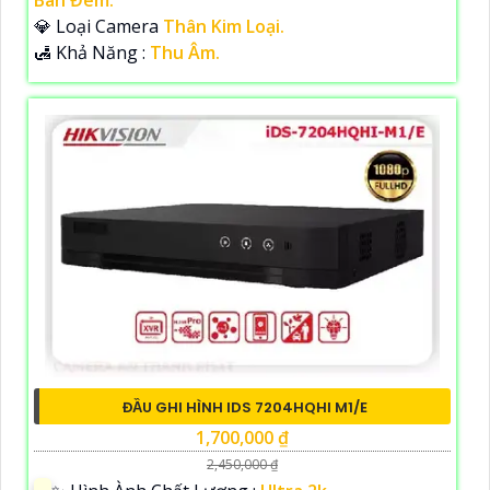
💎 Loại Camera
Thân Kim Loại.
️🛃 Khả Năng :
Thu Âm.
ĐẦU GHI HÌNH IDS 7204HQHI M1/E
1,700,000 ₫
2,450,000 ₫