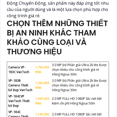
Động Chuyển Động, sản phẩm này đáp ứng tốt nhu
cầu của người dùng và là một lựa chọn phù hợp cho
công trình giá rẻ.
CHỌN THÊM NHỮNG THIẾT
BỊ AN NINH KHÁC THAM
KHẢO CÙNG LOẠI VÀ
THƯƠNG HIỆU
3.0 MP Độ Phân giải Ultra 2k lite Được
Camera VP-
1,750,000
chọn nhiều cho công trình giá rẻ
183C VanTech
VNĐ
Hồng Ngoại 30m
VP-183B
3.0 MP Độ Phân giải Ultra 2k lite Được
1,260,000
Camera Thiết
chọn nhiều cho công trình giá rẻ
VNĐ
kế Đẹp VanTech
Hồng Ngoại 30m
VP-184CVP
1,900,000
2.0 MP FULL HD 1080P Sắc nét tiết
VanTech Thiết
VNĐ
kiệm chi phí Hồng Ngoại 50m
kế Đẹp
VP-184C
1,540,000
2.0 MP FULL HD 1080P Sắc nét tiết
Camera Thiết