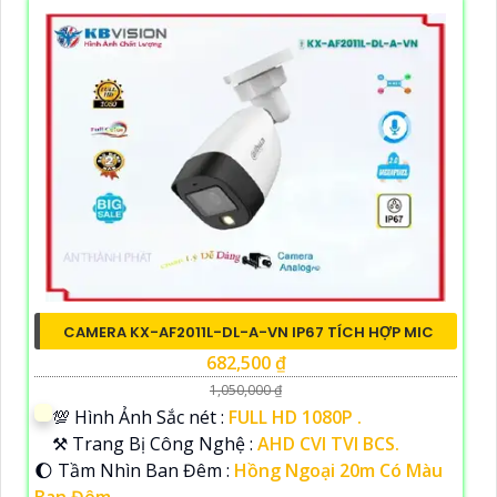
CAMERA KX-AF2011L-DL-A-VN IP67 TÍCH HỢP MIC
682,500 ₫
1,050,000 ₫
💯 Hình Ảnh Sắc nét :
FULL HD 1080P .
⚒ Trang Bị Công Nghệ :
AHD CVI TVI BCS.
🌔 Tầm Nhìn Ban Đêm :
Hồng Ngoại 20m Có Màu
Ban Đêm.