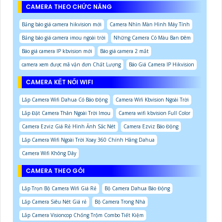
CAMERA THEO CHỨC NĂNG
Bảng báo giá camera hikvision mới
Camera Nhìn Màn Hình Máy Tính
Bảng báo giá camera imou ngoài trời
Những Camera Có Màu Ban Đêm
Báo giá camera IP kbvision mới
Báo giá camera 2 mắt
camera xem được mã vận đơn Chất Lượng
Báo Giá Camera IP Hikvision
CAMERA KẾT NỐI WIFI
Lắp Camera Wifi Dahua Có Báo Động
Camera Wifi Kbvision Ngoài Trời
Lắp Đặt Camera Thân Ngoài Trời Imou
Camera wifi kbvision Full Color
Camera Ezviz Giá Rẻ Hình Ảnh Sắc Nét
Camera Ezviz Báo Động
Lắp Camera Wifi Ngoài Trời Xoay 360 Chính Hãng Dahua
Camera Wifi Không Dây
CAMERA THEO GÓI
Lắp Trọn Bộ Camera Wifi Giá Rẻ
Bộ Camera Dahua Báo Động
Lắp Camera Siêu Nét Giá rẻ
Bộ Camera Trong Nhà
Lắp Camera Visioncop Chống Trộm Combo Tiết Kiệm