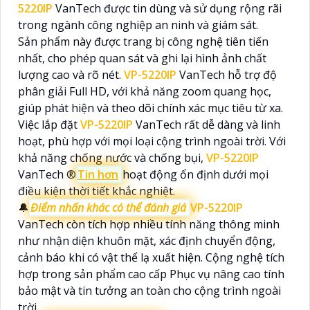
5220IP
VanTech được tin dùng và sử dụng rộng rãi
trong ngành công nghiệp an ninh và giám sát.
Sản phẩm này được trang bị công nghệ tiên tiến
nhất, cho phép quan sát và ghi lại hình ảnh chất
lượng cao và rõ nét.
VP-5220IP
VanTech hỗ trợ độ
phân giải Full HD, với khả năng zoom quang học,
giúp phát hiện và theo dõi chính xác mục tiêu từ xa.
Việc lắp đặt
VP-5220IP
VanTech rất dễ dàng và linh
hoạt, phù hợp với mọi loại cộng trình ngoài trời. Với
khả năng chống nước và chống bụi,
VP-5220IP
VanTech ®️
Tin hơn
hoạt động ổn định dưới mọi
điều kiện thời tiết khắc nghiệt.
🔔
Điểm nhấn khác có thể đánh giá
VP-5220IP
VanTech còn tích hợp nhiều tính năng thông minh
như nhận diện khuôn mặt, xác định chuyển động,
cảnh báo khi có vật thể lạ xuất hiện. Cộng nghệ tích
hợp trong sản phẩm cao cấp Phục vụ nâng cao tính
bảo mật và tin tưởng an toàn cho cộng trình ngoài
trời.