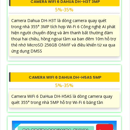
CAMERA WIFI 6 DAHUA DH-H3T 3MP
5%-35%
Camera Dahua DH-H3T là dòng camera quay quét
trong nhà 355° 3MP tích hợp Wi-Fi 6 Công nghệ AI phát
hiện người chuyển động và âm thanh bất thường đàm
thoại hai chiều, hồng ngoại tầm xa ban đêm 10m hỗ trợ
thẻ nhớ MicroSD 256GB ONVIF và điều khiển từ xa qua
ứng dụng DMSS
CAMERA WIFI 6 DAHUA DH-H5AS 5MP
5%-35%
Camera WiFi 6 DaHua DH-H5AS là dòng camera quay
quét 355° trong nhà 5MP hỗ trợ Wi-Fi 6 băng tần