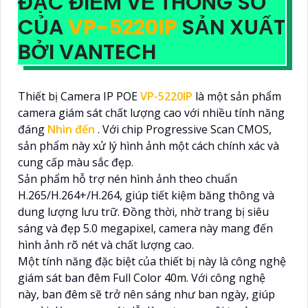
ĐẶC ĐIỂM VỀ THÔNG SỐ
CỦA
VP-5220IP
SẢN XUẤT
BỞI VANTECH
Thiết bị Camera IP POE
VP-5220IP
là một sản phẩm
camera giám sát chất lượng cao với nhiều tính năng
đáng
Nhìn đến
. Với chip Progressive Scan CMOS,
sản phẩm này xử lý hình ảnh một cách chính xác và
cung cấp màu sắc đẹp.
Sản phẩm hỗ trợ nén hình ảnh theo chuẩn
H.265/H.264+/H.264, giúp tiết kiệm băng thông và
dung lượng lưu trữ. Đồng thời, nhờ trang bị siêu
sáng và đẹp 5.0 megapixel, camera này mang đến
hình ảnh rõ nét và chất lượng cao.
Một tính năng đặc biệt của thiết bị này là công nghệ
giám sát ban đêm Full Color 40m. Với công nghệ
này, ban đêm sẽ trở nên sáng như ban ngày, giúp