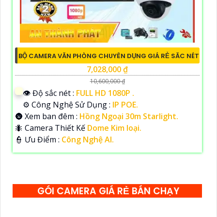
BỘ CAMERA VĂN PHÒNG CHUYÊN DỤNG GIÁ RẺ SĂC NÉT
7,028,000 ₫
10,600,000 ₫
👁 Độ sắc nét :
FULL HD 1080P .
⚙ Công Nghệ Sử Dụng :
IP POE.
🌚 Xem ban đêm :
Hồng Ngoại 30m Starlight.
🐜 Camera Thiết Kế
Dome Kim loại.
️👮 Ưu Điểm :
Công Nghệ AI.
GÓI CAMERA GIÁ RẺ BÁN CHẠY