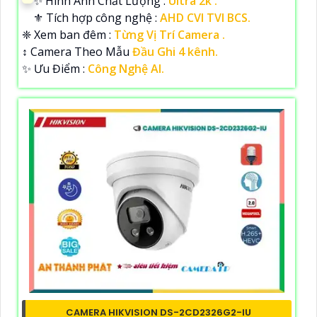
✨ Hình Ành Chất Lượng :
Ultra 2k .
⚜️ Tích hợp công nghệ :
AHD CVI TVI BCS.
❈ Xem ban đêm :
Từng Vị Trí Camera .
↕️ Camera Theo Mẫu
Đầu Ghi 4 kênh.
️✨ Ưu Điểm :
Công Nghệ AI.
CAMERA HIKVISION DS-2CD2326G2-IU