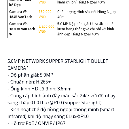
VNĐ
kiệm chi phí Hồng Ngoại 40m
kế Đẹp
Camera VP-
980,000
Chất Lượng Hình sắc nét Hồng Ngoại
184B VanTech
VNĐ
40m
Camera VP-
5.0 MP Độ phân giải Ultra 4k lite tiết
2,200,000
183DA VanTech
kiệm băng thông và chi phí với hình
VNĐ
✨
ảnh đẹp Hồng Ngoại 40m
5.0MP NETWORK SUPPER STARLIGHT BULLET
CAMERA '
- Độ phân giải: 5.0MP
- Chuẩn nén: H.265+
- Ống kính HD cố định: 3.6mm
- Cung cấp hình ảnh đầy màu sắc 24/7 với độ nhạy
sáng thấp 0.001Lux@F1.0 (Supper Starlight)
- Kích hoạt chế độ hồng ngoại thông minh (Smart
infrared) khi độ nhạy sáng 0Lux@F1.0
- Hỗ trợ PoE / ONVIF / IP67