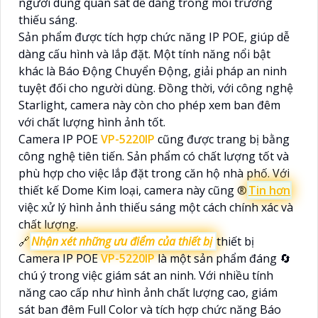
người dùng quan sát dễ dàng trong môi trường
thiếu sáng.
Sản phẩm được tích hợp chức năng IP POE, giúp dễ
dàng cấu hình và lắp đặt. Một tính năng nổi bật
khác là Báo Động Chuyển Động, giải pháp an ninh
tuyệt đối cho người dùng. Đồng thời, với công nghệ
Starlight, camera này còn cho phép xem ban đêm
với chất lượng hình ảnh tốt.
Camera IP POE
VP-5220IP
cũng được trang bị bằng
công nghệ tiên tiến. Sản phẩm có chất lượng tốt và
phù hợp cho việc lắp đặt trong căn hộ nhà phố. Với
thiết kế Dome Kim loại, camera này cũng ®️
Tin hơn
việc xử lý hình ảnh thiếu sáng một cách chính xác và
chất lượng.
🔗
Nhận xét những ưu điểm của thiết bị
thiết bị
Camera IP POE
VP-5220IP
là một sản phẩm đáng 🔄
chú ý trong việc giám sát an ninh. Với nhiều tính
năng cao cấp như hình ảnh chất lượng cao, giám
sát ban đêm Full Color và tích hợp chức năng Báo