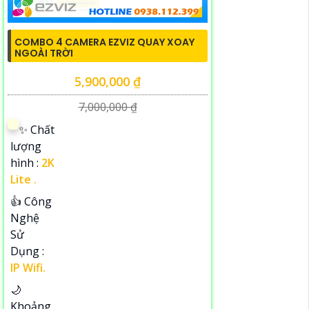
COMBO 4 CAMERA EZVIZ QUAY XOAY
NGOÀI TRỜI
5,900,000 ₫
7,000,000 ₫
✨ Chất
lượng
hình :
2K
Lite .
👍 Công
Nghệ
Sử
Dụng :
IP Wifi.
🌙
Khoảng