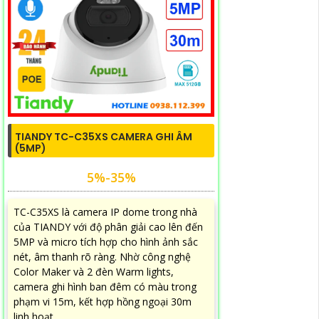
TIANDY TC-C35XS CAMERA GHI ÂM
(5MP)
5%-35%
TC-C35XS là camera IP dome trong nhà
của TIANDY với độ phân giải cao lên đến
5MP và micro tích hợp cho hình ảnh sắc
nét, âm thanh rõ ràng. Nhờ công nghệ
Color Maker và 2 đèn Warm lights,
camera ghi hình ban đêm có màu trong
phạm vi 15m, kết hợp hồng ngoại 30m
linh hoạt