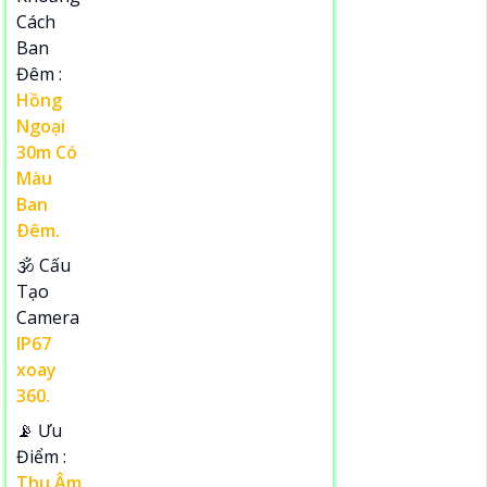
Cách
Ban
Đêm :
Hồng
Ngoại
30m Có
Màu
Ban
Ðêm.
🕉️ Cấu
Tạo
Camera
IP67
xoay
360.
️📡 Ưu
Điểm :
Thu Âm