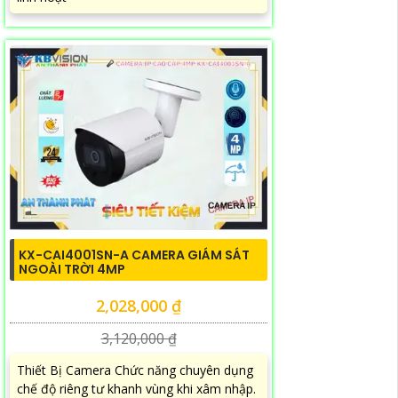
KX-CAI4001SN-A CAMERA GIÁM SÁT
NGOÀI TRỜI 4MP
2,028,000 ₫
3,120,000 ₫
Thiết Bị Camera Chức năng chuyên dụng
chế độ riêng tư khanh vùng khi xâm nhập.