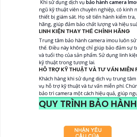
Khi sử dụng dịch vụ
bảo hành camera Imo
ngũ kỹ thuật viên chuyên nghiệp, có kinh 
thiết bị giám sát. Họ sẽ tiến hành kiểm tr
hãng, giúp đảm bảo chất lượng và hiệu su
LINH KIỆN THAY THẾ CHÍNH HÃNG
Trung tâm bảo hành camera imou luôn sử d
thế. Điều này không chỉ giúp bảo đảm sự t
và tuổi thọ của sản phẩm. Sử dụng linh ki
kỹ thuật trong tương lai.
HỖ TRỢ KỸ THUẬT VÀ TƯ VẤN MIỄN 
Khách hàng khi sử dụng dịch vụ trung tâ
vụ hỗ trợ kỹ thuật và tư vấn miễn phí. Chú
bảo trì camera một cách hiệu quả, giúp ng
QUY TRÌNH BẢO HÀN