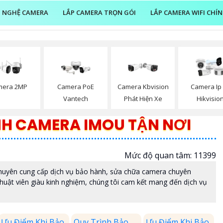
 NGHỆ CAMERA
LẮP CAMERA TRỌN GÓI
LẮP CAMERA WIFI CHÍ
Camera PoE
mera 2MP
Camera Kbvision
Camera Ip
Vantech
Phát Hiện Xe
Hikvisio
H CAMERA IMOU TẬN NƠI
Mức độ quan tâm: 11399
yên cung cấp dịch vụ bảo hành, sửa chữa camera chuyên
thuật viên giàu kinh nghiệm, chúng tôi cam kết mang đến dịch vụ
Ưu Điểm Khi Bảo
Quy Trình Bảo
Ưu Điểm Khi Bảo