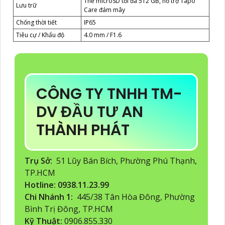
Thẻ microSD tối đa 512 GB, hỗ trợ Tapo
Lưu trữ
Care đám mây
Chống thời tiết
IP65
Tiêu cự / Khẩu độ
4.0 mm / F1.6
CÔNG TY TNHH TM-
DV ĐẦU TƯ AN
THÀNH PHÁT
Trụ Sở:
51 Lũy Bán Bích, Phường Phú Thạnh,
TP.HCM
Hotline: 0938.11.23.99
Chi Nhánh 1:
445/38 Tân Hòa Đông, Phường
Bình Trị Đông, TP.HCM
Kỹ Thuật:
0906.855.330