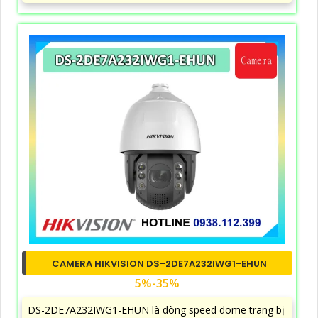
CAMERA HIKVISION DS-2DE7A232IWG1-EHUN
5%-35%
DS-2DE7A232IWG1-EHUN là dòng speed dome trang bị