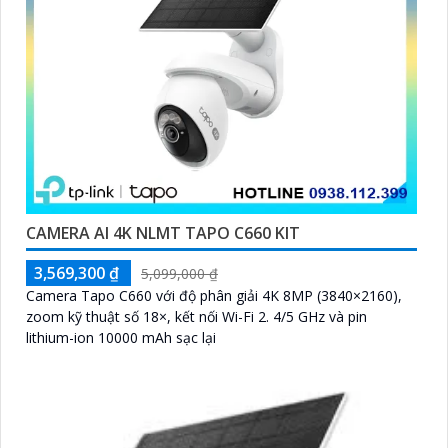
CAMERA AI 4K NLMT TAPO C660 KIT
3,569,300 ₫
5,099,000 ₫
Camera Tapo C660 với độ phân giải 4K 8MP (3840×2160),
zoom kỹ thuật số 18×, kết nối Wi-Fi 2. 4/5 GHz và pin
lithium-ion 10000 mAh sạc lại