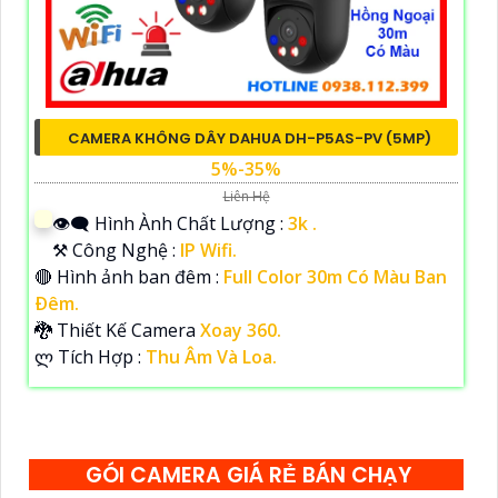
CAMERA KHÔNG DÂY DAHUA DH-P5AS-PV (5MP)
5%-35%
Liên Hệ
👁️‍🗨 Hình Ành Chất Lượng :
3k .
⚒ Công Nghệ :
IP Wifi.
🔴 Hình ảnh ban đêm :
Full Color 30m Có Màu Ban
Ðêm.
🐉️ Thiết Kế Camera
Xoay 360.
️ლ Tích Hợp :
Thu Âm Và Loa.
GÓI CAMERA GIÁ RẺ BÁN CHẠY