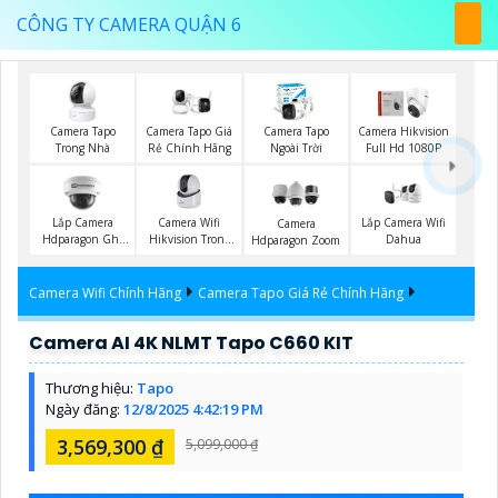
CÔNG TY CAMERA QUẬN 6
Camera Tapo
Camera Tapo Giá
Camera Tapo
Camera Hikvision
Trong Nhà
Rẻ Chính Hãng
Ngoài Trời
Full Hd 1080P
Lắp Camera
Camera Wifi
Lắp Camera Wifi
Camera
Hdparagon Ghi
Hikvision Trong
Dahua
Hdparagon Zoom
Âm
Nhà
Camera Wifi Chính Hãng
Camera Tapo Giá Rẻ Chính Hãng
Camera AI 4K NLMT Tapo C660 KIT
Thương hiệu:
Tapo
Ngày đăng:
12/8/2025 4:42:19 PM
3,569,300 ₫
5,099,000 ₫