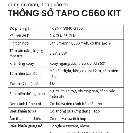
động ổn định, ít cần bảo trì
THÔNG SỐ TAPO C660 KIT
Độ phân giải
4K 8MP (3840×2160)
Kết nối Wi-Fi
2.4 GHz / 5 GHz
Pin tích hợp
Lithium-ion 10000 mAh, có thể sạc lại
Tấm pin năng lượng
5.2V, 2.5W
mặt trời
Khả năng xoay
Xoay ngang/dọc, theo dõi AI 360°
Màu Starlight, hồng ngoại 12 m, cảm biến
Tầm nhìn ban đêm
F1.6
Zoom kỹ thuật số
18×
Người, thú cưng, phương tiện, cảnh báo
Phát hiện thông minh
miễn phí
Đèn cảnh báo / còi
Còi hú và đèn cảnh báo kết hợp
Điều khiển từ xa
Có, thông qua ứng dụng Tapo
Âm thanh hai chiều
Có mic và loa tích hợp
Điều khiển giọng nói
Google Assistant, Alexa