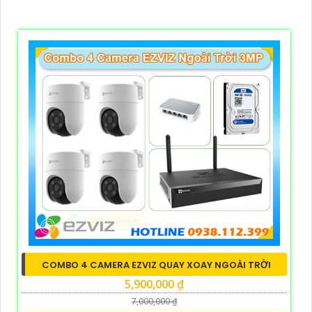
COMBO 4 CAMERA EZVIZ QUAY XOAY NGOÀI TRỜI
5,900,000 ₫
7,000,000 ₫