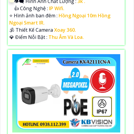
👁️‍🗨 Hình Ành Chất Lượng :
3k .
👍 Công Nghệ :
IP Wifi.
⭐ Hình ảnh ban đêm :
Hồng Ngoại 10m Hồng
Ngoại Smart IR.
🕉️ Thiết Kế Camera
Xoay 360.
️💎 Điểm Nỗi Bật :
Thu Âm Và Loa.