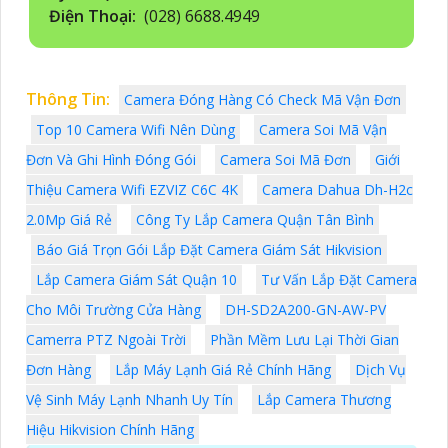
Điện Thoại:
(028) 6688.4949
Thông Tin:
Camera Đóng Hàng Có Check Mã Vận Đơn
Top 10 Camera Wifi Nên Dùng
Camera Soi Mã Vận
Đơn Và Ghi Hình Đóng Gói
Camera Soi Mã Đơn
Giới
Thiệu Camera Wifi EZVIZ C6C 4K
Camera Dahua Dh-H2c
2.0Mp Giá Rẻ
Công Ty Lắp Camera Quận Tân Bình
Báo Giá Trọn Gói Lắp Đặt Camera Giám Sát Hikvision
Lắp Camera Giám Sát Quận 10
Tư Vấn Lắp Đặt Camera
Cho Môi Trường Cửa Hàng
DH-SD2A200-GN-AW-PV
Camerra PTZ Ngoài Trời
Phần Mềm Lưu Lại Thời Gian
Đơn Hàng
Lắp Máy Lạnh Giá Rẻ Chính Hãng
Dịch Vụ
Vệ Sinh Máy Lạnh Nhanh Uy Tín
Lắp Camera Thương
Hiệu Hikvision Chính Hãng