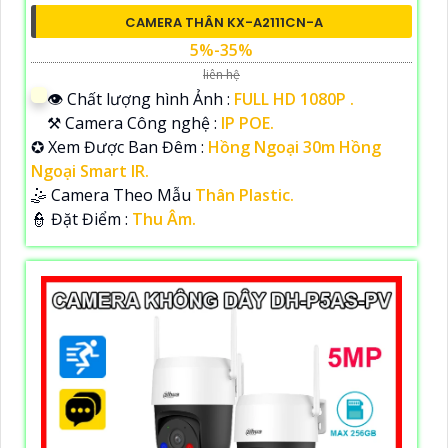
CAMERA THÂN KX-A2111CN-A
5%-35%
liên hệ
👁 Chất lượng hình Ảnh :
FULL HD 1080P .
⚒ Camera Công nghệ :
IP POE.
✪ Xem Được Ban Đêm :
Hồng Ngoại 30m Hồng
Ngoại Smart IR.
🤹 Camera Theo Mẫu
Thân Plastic.
️👮 Đặt Điểm :
Thu Âm.