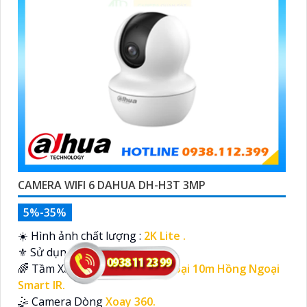
CAMERA WIFI 6 DAHUA DH-H3T 3MP
5%-35%
☀️ Hình ảnh chất lượng :
2K Lite .
⚜️ Sử dụng công nghệ :
IP Wifi.
🌈 Tầm Xa Ban Đêm :
Hồng Ngoại 10m Hồng Ngoại
Smart IR.
🤹 Camera Dòng
Xoay 360.