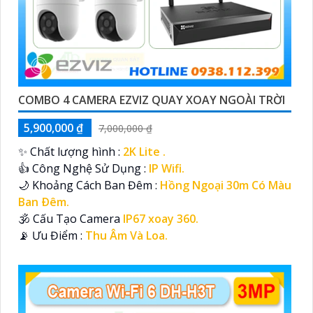
COMBO 4 CAMERA EZVIZ QUAY XOAY NGOÀI TRỜI
5,900,000 ₫
7,000,000 ₫
✨ Chất lượng hình :
2K Lite .
👍 Công Nghệ Sử Dụng :
IP Wifi.
🌙 Khoảng Cách Ban Đêm :
Hồng Ngoại 30m Có Màu
Ban Ðêm.
🕉️ Cấu Tạo Camera
IP67 xoay 360.
️📡 Ưu Điểm :
Thu Âm Và Loa.