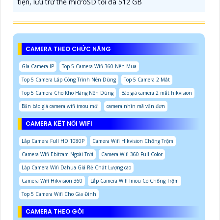
tiện, lưu trữ thẻ microSD tối đa 512 GB
CAMERA THEO CHỨC NĂNG
Gía Camera IP
Top 5 Camera Wifi 360 Nên Mua
Top 5 Camera Lắp Công Trình Nên Dùng
Top 5 Camera 2 Mắt
Top 5 Camera Cho Kho Hàng Nên Dùng
Báo giá camera 2 mắt hikvision
Bản báo giá camera wifi imou mới
camera nhìn mã vận đơn
CAMERA KẾT NỐI WIFI
Lắp Camera Full HD 1080P
Camera Wifi Hikvision Chống Trộm
Camera Wifi Ebitcam Ngoài Trời
Camera Wifi 360 Full Color
Lắp Camera Wifi Dahua Giá Rẻ Chất Lượng cao
Camera Wifi Hikvision 360
Lắp Camera Wifi Imou Có Chống Trộm
Top 5 Camera Wifi Cho Gia Đình
CAMERA THEO GÓI