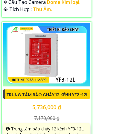
❄ Cấu Tạo Camera
Dome Kim loại.
️💎 Tích Hợp :
Thu Âm.
TRUNG TÂM BÁO CHÁY 12 KÊNH YF3-12L
5,736,000 ₫
7,170,000 ₫
📷 Trung tâm báo cháy 12 kênh YF3-12L