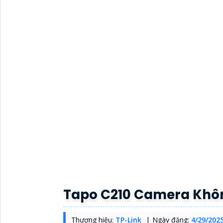
Tapo C210 Camera Khô
Thương hiệu:
TP-Link
Ngày đăng:
4/29/202