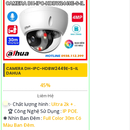
CAMERA DH-IPC-HDBW2449E-S-IL
DAHUA
45%
Liên Hệ
✨ Chất lượng hình :
Ultra 2k + .
🏆 Công Nghệ Sử Dụng :
IP POE.
❃ Nhìn Ban Đêm :
Full Color 30m Có
Màu Ban Ðêm.