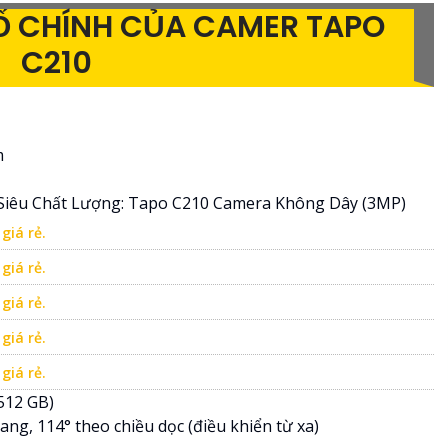
SỐ CHÍNH CỦA CAMER TAPO
C210
m
Siêu Chất Lượng: Tapo C210 Camera Không Dây (3MP)
giá rẻ.
giá rẻ.
giá rẻ.
giá rẻ.
giá rẻ.
512 GB)
ang, 114° theo chiều dọc (điều khiển từ xa)