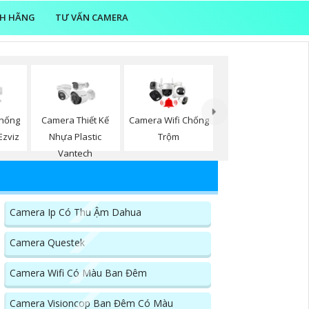
NH HÃNG
TƯ VẤN CAMERA
hống
Camera Thiết Kế
Camera Wifi Chống
Ezviz
Nhựa Plastic
Trộm
Vantech
Camera Ip Có Thu Ậm Dahua
Camera Questek
Camera Wifi Có Màu Ban Đêm
Camera Visioncop Ban Đêm Có Màu