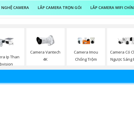
 NGHỆ CAMERA
LẮP CAMERA TRỌN GÓI
LẮP CAMERA WIFI CHÍ
Camera Vantech
Camera Imou
Camera Có C
ra Ip Than
4K
Chống Trộm
Ngược Sáng 
bvision