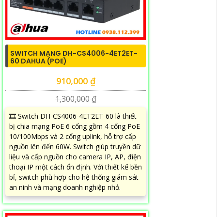
SWITCH MẠNG DH-CS4006-4ET2ET-
60 DAHUA (POE)
910,000 ₫
1,300,000 ₫
🎞 Switch DH-CS4006-4ET2ET-60 là thiết
bị chia mạng PoE 6 cổng gồm 4 cổng PoE
10/100Mbps và 2 cổng uplink, hỗ trợ cấp
nguồn lên đến 60W. Switch giúp truyền dữ
liệu và cấp nguồn cho camera IP, AP, điện
thoại IP một cách ổn định. Với thiết kế bền
bỉ, switch phù hợp cho hệ thống giám sát
an ninh và mạng doanh nghiệp nhỏ.