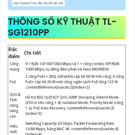
Lắp Camera Trọn Bộ Giá Rẻ sắc nét
THÔNG SỐ KỸ THUẬT TL-
SG1210PP
Đặc
Chi tiết
điểm
Cổng
9 × RJ45 10/100/1000 Mbps và 1 × cổng combo SFP/RJ45
mạng
1000 Mbps, tự động đàm phán và Auto-MDI/MDIX
2 cổng PoE++ (802.3af/at/bt) cấp tới 60 W mỗi cổng; 6 cổng
PoE
PoE+ cấp tới 30 W mỗi cổng; ngân sách PoE tổng 123 W
:contentReference[oaicite:2]{index=2}
QoS &
Hỗ trợ 802.1p/DSCP QoS, IGMP Snooping, Extend Mode
Tính
(250 m cho cổng 1-4), Isolation Mode, Priority Mode (cổng
năng
1-2), PoE Auto Recovery :contentReference[oaicite:3]
nâng
{index=3}
cao
Switching Capacity 20 Gbps, Packet Forwarding Rate
Hiệu
14.88 Mpps, bảng MAC 4K :contentReference[oaicite:4]
suất
{index=4}