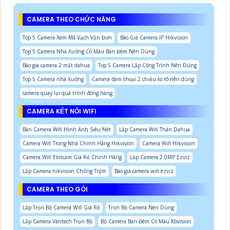
CAMERA THEO CHỨC NĂNG
Top 5 Camera Xem Mã Vạch Vận Đơn
Báo Giá Camera IP Hikvision
Top 5 Camera Nhà Xưởng Có Màu Ban Đêm Nên Dùng
Báo giá camera 2 mắt dahua
Top 5 Camera Lắp Công Trình Nên Dùng
Top 5 Camera nhà Xưởng
Camera đàm thoại 2 chiều to rõ nên dùng
camera quay lại quá trình đóng hàng
CAMERA KẾT NỐI WIFI
Bán Camera Wifi Hình Ảnh Siêu Nét
Lắp Camera Wifi Thân Dahua
Camera Wifi Trong Nhà Chính Hãng Hikvision
Camera Wifi Hikvision
Camera Wifi Ebitcam Giá Rẻ Chính Hãng
Lắp Camera 2.0MP Ezviz
Lắp Camera hikvision Chống Trộm
Báo giá camera wifi ezviz
CAMERA THEO GÓI
Lắp Trọn Bộ Camera Wifi Giá Rẻ
Trọn Bộ Camera Nên Dùng
Lắp Camera Vantech Trọn Bộ
Bộ Camera Ban Đêm Có Màu Kbvision