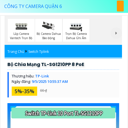
CÔNG TY CAMERA QUẬN 6
Lắp Camera
Trọn Bộ Camera
Bộ Camera Dahua
Vantech Trọn Bộ
Dahua Ghi Âm
Báo Động
Trang Chủ
Switch Tplink
Bộ Chia Mạng TL-SG1210PP 8 PoE
Thương hiệu:
TP-Link
Ngày đăng:
9/5/2025 10:55:37 AM
5%-35%
00 ₫