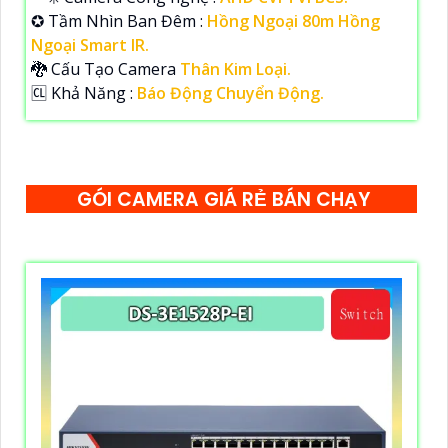
✪ Tầm Nhìn Ban Đêm :
Hồng Ngoại 80m Hồng
Ngoại Smart IR.
🐉️ Cấu Tạo Camera
Thân Kim Loại.
️🆑 Khả Năng :
Báo Động Chuyển Động.
GÓI CAMERA GIÁ RẺ BÁN CHẠY