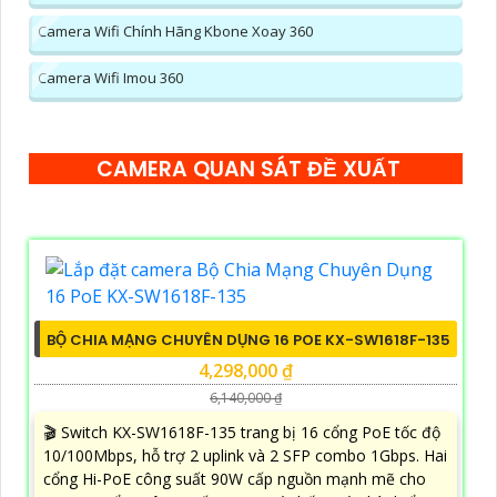
Camera Wifi Chính Hãng Kbone Xoay 360
Camera Wifi Imou 360
CAMERA QUAN SÁT ĐỀ XUẤT
BỘ CHIA MẠNG CHUYÊN DỤNG 16 POE KX-SW1618F-135
4,298,000 ₫
6,140,000 ₫
🎬 Switch KX-SW1618F-135 trang bị 16 cổng PoE tốc độ
10/100Mbps, hỗ trợ 2 uplink và 2 SFP combo 1Gbps. Hai
cổng Hi-PoE công suất 90W cấp nguồn mạnh mẽ cho