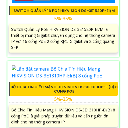
SWITCH QUẢN LÝ 16 POE HIKVISION DS-3E1520P-EI/M
5%-35%
Switch Quản Lý PoE HIKVISION DS-3E1520P-EI/M là
thiết bị mạng Gigabit chuyên dụng cho hệ thống camera
IP với 16 cổng PoE 2 cổng RJ45 Gigabit và 2 cổng quang
SFP
BỘ CHIA TÍN HIỆU MẠNG HIKVISION DS-3E1310HP-EI(B) 8
CỔNG POE
5%-35%
Bộ Chia Tín Hiệu Mạng HIKVISION DS-3E1310HP-EI(B) 8
cổng PoE là giải pháp truyền dữ liệu và cấp nguồn ổn
định cho hệ thống camera IP