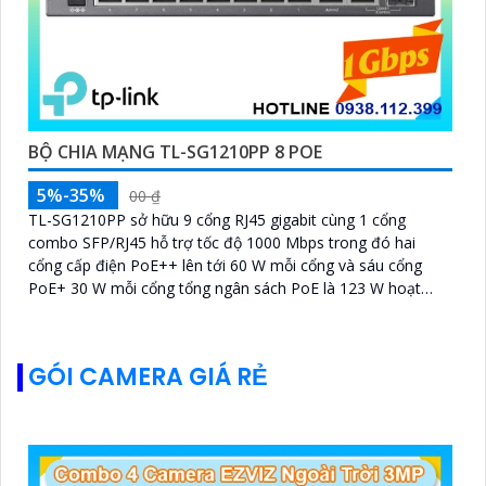
BỘ CHIA MẠNG TL-SG1210PP 8 POE
5%-35%
00 ₫
TL-SG1210PP sở hữu 9 cổng RJ45 gigabit cùng 1 cổng
combo SFP/RJ45 hỗ trợ tốc độ 1000 Mbps trong đó hai
cổng cấp điện PoE++ lên tới 60 W mỗi cổng và sáu cổng
PoE+ 30 W mỗi cổng tổng ngân sách PoE là 123 W hoạt
động êm ái nhờ thiết kế không quạt cùng khả năng truyền
dữ liệu tới 250m ở chế độ mở rọng cho hệ thống giám sát
mở rộng
GÓI CAMERA GIÁ RẺ