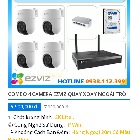
COMBO 4 CAMERA EZVIZ QUAY XOAY NGOÀI TRỜI
5,900,000 ₫
7,000,000 ₫
✨ Chất lượng hình :
2K Lite .
👍 Công Nghệ Sử Dụng :
IP Wifi.
🌙 Khoảng Cách Ban Đêm :
Hồng Ngoại 30m Có Màu
Ban Ðêm.