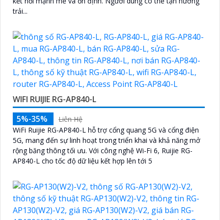
kết nối mạnh mẽ và ổn định. Người dùng có thể tận hưởng
trải...
WIFI RUIJIE RG-AP840-L
5%-35%
Liên Hệ
WiFi Ruijie RG-AP840-L hỗ trợ cổng quang 5G và cổng điện
5G, mang đến sự linh hoạt trong triển khai và khả năng mở
rộng băng thông tối ưu. Với công nghệ Wi-Fi 6, Ruijie RG-
AP840-L cho tốc độ dữ liệu kết hợp lên tới 5