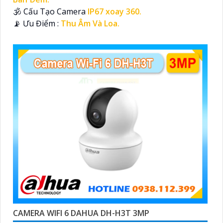
🕉️ Cấu Tạo Camera
IP67 xoay 360.
️📡 Ưu Điểm :
Thu Âm Và Loa.
CAMERA WIFI 6 DAHUA DH-H3T 3MP