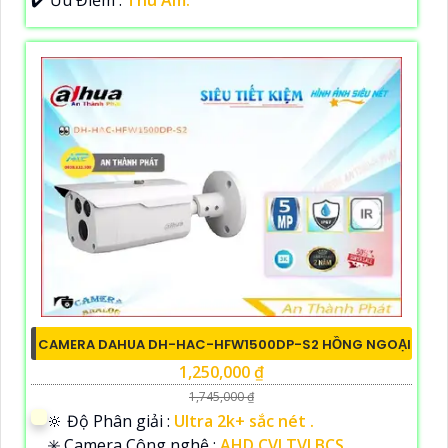
CAMERA DAHUA DH-HAC-HFW1500DP-S2 HỒNG NGOẠI
1,250,000 ₫
1,745,000 ₫
🔆 Độ Phân giải :
Ultra 2k+ sắc nét .
✳️ Camera Công nghệ :
AHD CVI TVI BCS.