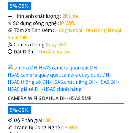
5%-35%
☀️ Hình ảnh chất lượng :
2K Lite .
⚜️ Sử dụng công nghệ :
IP Wifi.
🌈 Tầm Xa Ban Đêm :
Hồng Ngoại 10m Hồng Ngoại
Smart IR.
🤹 Camera Dòng
Xoay 360.
️💮 Đặt Điểm :
Thu Âm Và Loa.
CAMERA WIFI 6 DAHUA DH-H5AS 5MP
5%-35%
💯 Độ Phân giải :
3k .
🌠 Trang Bị Công Nghệ :
IP Wifi.