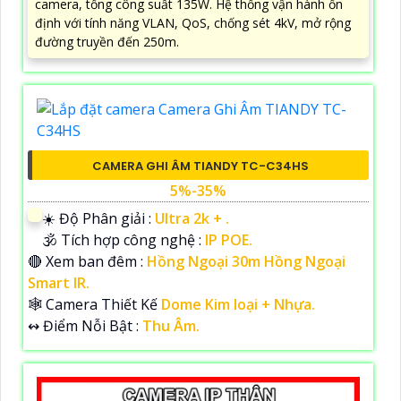
camera, tổng công suất 135W. Hệ thống vận hành ổn
định với tính năng VLAN, QoS, chống sét 4kV, mở rộng
đường truyền đến 250m.
CAMERA GHI ÂM TIANDY TC-C34HS
5%-35%
☀️ Độ Phân giải :
Ultra 2k + .
🕉️ Tích hợp công nghệ :
IP POE.
🔴 Xem ban đêm :
Hồng Ngoại 30m Hồng Ngoại
Smart IR.
🕸️ Camera Thiết Kế
Dome Kim loại + Nhựa.
️↭ Điểm Nỗi Bật :
Thu Âm.