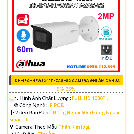
DH-IPC-HFW3241T-ZAS-S2 CAMERA GHI ÂM DAHUA
5%-35%
🔆 Hình Ành Chất Lượng :
FULL HD 1080P .
®️ Công Nghệ :
IP POE.
🔴 Video Ban Đêm :
Hồng Ngoại 60m Hồng Ngoại
Smart IR.
💎 Camera Theo Mẫu
Thân Kim loại.
️✔️ Ưu Điểm :
Thu Âm.