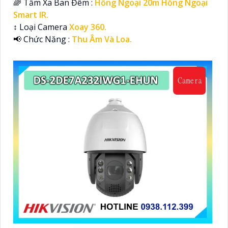
🌈 Tầm Xa Ban Đêm :
Hồng Ngoại 20m Hồng Ngoại
Smart IR.
↕️ Loại Camera
Xoay 360.
️📢 Chức Năng :
Thu Âm Và Loa.