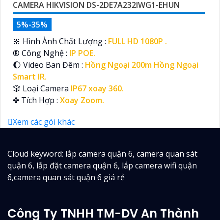
CAMERA HIKVISION DS-2DE7A232IWG1-EHUN
5%-35%
🔆 Hình Ành Chất Lượng :
FULL HD 1080P .
®️ Công Nghệ :
IP POE.
🌔 Video Ban Đêm :
Hồng Ngoại 200m Hồng Ngoại
Smart IR.
🎲 Loại Camera
IP67 xoay 360.
️✤ Tích Hợp :
Xoay Zoom.
Xem các gói khác
Cloud keyword: lắp camera quận 6, camera quan sát
quận 6, lắp đặt camera quận 6, lắp camera wifi quận
6,camera quan sát quận 6 giá rẻ
Công Ty TNHH TM-DV An Thành