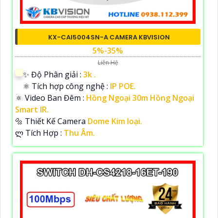
KX-CAI5004SN-A CAMERA KBVISION
5%-35%
Liên Hệ
✨ Độ Phân giải :
3k .
⚛️ Tích hợp công nghệ :
IP POE.
🔅 Video Ban Đêm :
Hồng Ngoại 30m Hồng Ngoại
Smart IR.
🔩 Thiết Kế Camera
Dome Kim loại.
️ლ Tích Hợp :
Thu Âm.