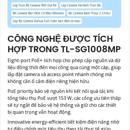
Lắp Trọn Bộ Camera Wifi Giá Rẻ
Lắp Camera Vantech Trọn Bộ
Bộ Camera Ban Đêm Có Màu Kbvision
Bộ Camera Đàm Thoại 2 Chiều
Lắp Bộ Camera Dahua Full Color ban đêm có màu
CÔNG NGHỆ ĐƯỢC TÍCH
HỢP TRONG TL-SG1008MP
Eight-port PoE+ tích hợp cho phép cấp nguồn và dữ
liệu đồng thời đến mọi cổng qua cùng một cáp, giúp
lắp đặt camera và access point nhanh chóng mà
không cần ổ cắm điện riêng hiện hữu.
PoE priority bảo vệ nguồn khi kết nối quá tải; khi
tổng tiêu thụ PoE vượt 153 W, các cổng ưu tiên thấp
sẽ tự ngắt để bảo vệ hệ thống và giữ cho các thiết
bị quan trọng vẫn hoạt động.
Innovative energy-efficient tiết kiệm điện năng nhờ
tự điều chỉnh mức tiêu thụ theo tải thực tế giúp