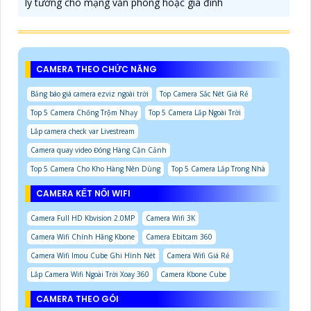
lý tưởng cho mạng văn phòng hoặc gia đình
CAMERA THEO CHỨC NĂNG
Bảng báo giá camera ezviz ngoài trời
Top Camera Sắc Nét Giá Rẻ
Top 5 Camera Chống Trộm Nhạy
Top 5 Camera Lắp Ngoài Trời
Lắp camera check var Livestream
Camera quay video Đóng Hàng Cận Cảnh
Top 5 Camera Cho Kho Hàng Nên Dùng
Top 5 Camera Lắp Trong Nhà
CAMERA KẾT NỐI WIFI
Camera Full HD Kbvision 2.0MP
Camera Wifi 3K
Camera Wifi Chính Hãng Kbone
Camera Ebitcam 360
Camera Wifi Imou Cube Ghi Hình Nét
Camera Wifi Giá Rẻ
Lắp Camera Wifi Ngoài Trời Xoay 360
Camera Kbone Cube
CAMERA THEO GÓI