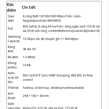
Đặc
Chi tiết
điểm
Giao
8 cổng RJ45 10/100/1000 Mbps PoE+; Auto-
diện
Negotiation/Auto-MDI/MDIX
802.3af/at, 8 cổng hỗ trợ PoE+, tổng ngân sách 153 W, tối
PoE
đa 30 W mỗi cổng :contentReference[oaicite:8]{index=8}
Switching
16 Gbps; tốc độ chuyển gói 11.904 Mpps
Capacity
Bảng
4K địa chỉ
MAC
Bộ đệm
1.5 Mbits
Khung
16 KB
Jumbo
Kiểm
802.1p/DSCP QoS, IGMP Snooping, IEEE 802.3x flow
soát dữ
control
liệu
Thiết kế
Fanless, vỏ kim loại, desktop/rackmountable
Kích
294 × 180 × 44 mm
thước
Điện
năng tiêu
Không PD: 8.57 W; đầy tải PoE: 173.65 W