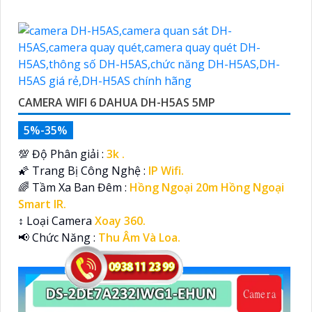
CAMERA WIFI 6 DAHUA DH-H5AS 5MP
5%-35%
💯 Độ Phân giải :
3k .
🌠 Trang Bị Công Nghệ :
IP Wifi.
🌈 Tầm Xa Ban Đêm :
Hồng Ngoại 20m Hồng Ngoại
Smart IR.
↕️ Loại Camera
Xoay 360.
️📢 Chức Năng :
Thu Âm Và Loa.