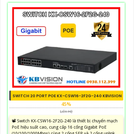
SWITCH 20 PORT POE KX-CSW16-2F2G-240 KBVISION
45%
Liên Hệ
📽 Switch KX-CSW16-2F2G-240 là thiết bị chuyển mạch
PoE hiệu suất cao, cung cấp 16 cổng Gigabit PoE
(10/100/1000Mbps) cùng 2 cổng SFP và 2 cổng uplink