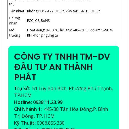
thụ
Tản nhiệt
Không PD: 29.22 BTU/h; đầy tải: 592.15 BTU/h
Chứng
FCC, CE, RoHS
nhận
Môi
Hoạt động: 0–50 °C; lưu trữ: -40–70 °C; độ ẩm 5–90 %
trường
RH không ngưng tụ
CÔNG TY TNHH TM-DV
ĐẦU TƯ AN THÀNH
PHÁT
Trụ Sở:
51 Lũy Bán Bích, Phường Phú Thạnh,
TP.HCM
Hotline: 0938.11.23.99
Chi Nhánh 1:
445/38 Tân Hòa Đông,P. Bình
Trị Đông, TP. HCM
Kỹ Thuật:
0906.855.330