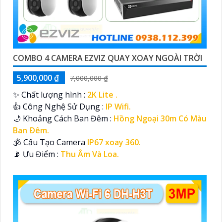
COMBO 4 CAMERA EZVIZ QUAY XOAY NGOÀI TRỜI
5,900,000 ₫
7,000,000 ₫
✨ Chất lượng hình :
2K Lite .
👍 Công Nghệ Sử Dụng :
IP Wifi.
🌙 Khoảng Cách Ban Đêm :
Hồng Ngoại 30m Có Màu
Ban Ðêm.
🕉️ Cấu Tạo Camera
IP67 xoay 360.
️📡 Ưu Điểm :
Thu Âm Và Loa.