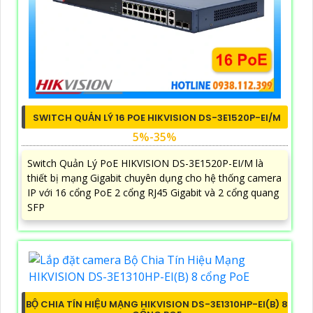
SWITCH QUẢN LÝ 16 POE HIKVISION DS-3E1520P-EI/M
5%-35%
Switch Quản Lý PoE HIKVISION DS-3E1520P-EI/M là
thiết bị mạng Gigabit chuyên dụng cho hệ thống camera
IP với 16 cổng PoE 2 cổng RJ45 Gigabit và 2 cổng quang
SFP
BỘ CHIA TÍN HIỆU MẠNG HIKVISION DS-3E1310HP-EI(B) 8