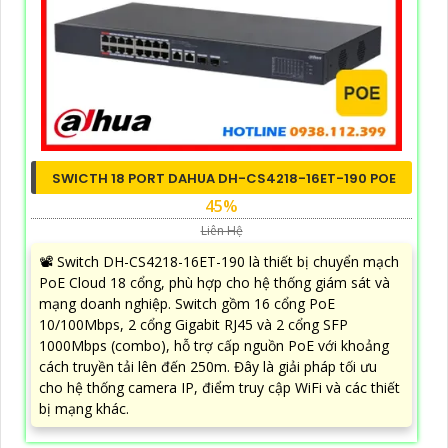
SWICTH 18 PORT DAHUA DH-CS4218-16ET-190 POE
45%
Liên Hệ
📽 Switch DH-CS4218-16ET-190 là thiết bị chuyển mạch
PoE Cloud 18 cổng, phù hợp cho hệ thống giám sát và
mạng doanh nghiệp. Switch gồm 16 cổng PoE
10/100Mbps, 2 cổng Gigabit RJ45 và 2 cổng SFP
1000Mbps (combo), hỗ trợ cấp nguồn PoE với khoảng
cách truyền tải lên đến 250m. Đây là giải pháp tối ưu
cho hệ thống camera IP, điểm truy cập WiFi và các thiết
bị mạng khác.