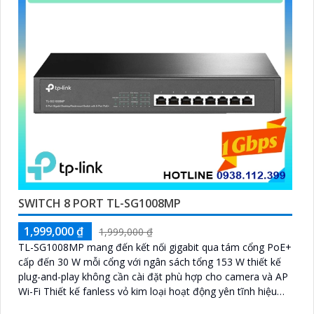
SWITCH 8 PORT TL-SG1008MP
1,999,000 ₫
1,999,000 ₫
TL-SG1008MP mang đến kết nối gigabit qua tám cổng PoE+
cấp đến 30 W mỗi cổng với ngân sách tổng 153 W thiết kế
plug-and-play không cần cài đặt phù hợp cho camera và AP
Wi-Fi Thiết kế fanless vỏ kim loại hoạt động yên tĩnh hiệu
suất chuyển dữ liệu lên đến 16 Gbps lý tưởng cho mạng văn