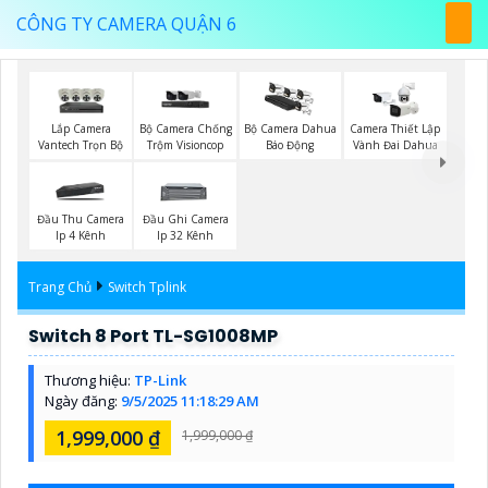
CÔNG TY CAMERA QUẬN 6
Lắp Camera
Bộ Camera Chống
Bộ Camera Dahua
Camera Thiết Lập
Vantech Trọn Bộ
Trộm Visioncop
Báo Động
Vành Đai Dahua
Đầu Thu Camera
Đầu Ghi Camera
Ip 4 Kênh
Ip 32 Kênh
Trang Chủ
Switch Tplink
Switch 8 Port TL-SG1008MP
Thương hiệu:
TP-Link
Ngày đăng:
9/5/2025 11:18:29 AM
1,999,000 ₫
1,999,000 ₫