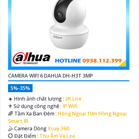
CAMERA WIFI 6 DAHUA DH-H3T 3MP
5%-35%
☀️ Hình ảnh chất lượng :
2K Lite .
⚜️ Sử dụng công nghệ :
IP Wifi.
🌈 Tầm Xa Ban Đêm :
Hồng Ngoại 10m Hồng Ngoại
Smart IR.
🤹 Camera Dòng
Xoay 360.
️💮 Đặt Điểm :
Thu Âm Và Loa.