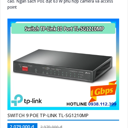
cao. Ngân sách PoE đạt 63 W phù hợp camera và access
point
SWITCH 9 POE TP-LINK TL-SG1210MP
2,079,000 ₫
2,970,000 ₫