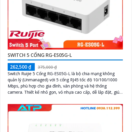
SWITCH 5 CỔNG RG-ES05G-L
262,500 ₫
375,000 ₫
Switch Ruijie 5 Cổng RG-ES05G-L là bộ chia mạng không
quản lý (Unmanaged) với 5 cổng RJ45 tốc độ 10/100/1000
Mbps, phù hợp cho gia đình, văn phòng và hệ thống
camera. Thiết kế nhỏ gọn, vỏ nhựa cao cấp, dễ lắp đặt, giúp
kết nối mạng ổn định và hiệu quả