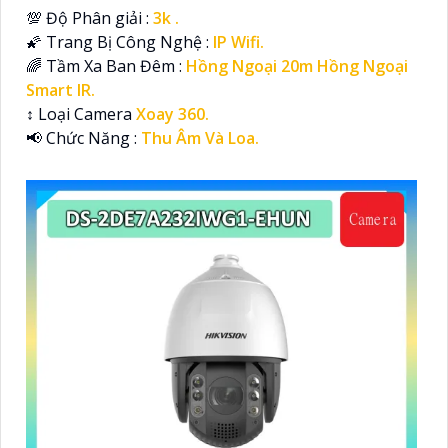
💯 Độ Phân giải :
3k .
🌠 Trang Bị Công Nghệ :
IP Wifi.
🌈 Tầm Xa Ban Đêm :
Hồng Ngoại 20m Hồng Ngoại
Smart IR.
↕️ Loại Camera
Xoay 360.
️📢 Chức Năng :
Thu Âm Và Loa.