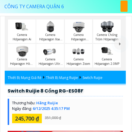
CÔNG TY CAMERA QUẬN 6
Camera
Camera
Camera
Camera Chống
Hdparagon Ai
Hdparagon Xoay
Hdparagon
Trộm Hdparagon
360 Độ
Starlight
Camera
Camera
Camera
Camera
Hdparagon Hồng
Hdparagon Ultra
Hdparagon Zoom
Hdparagon 2.0MP
Ngoại
2K
Thiết Bị Mạng Giá Rẻ
Thiết Bị Mạng Ruijie
Switch Ruijie
Switch Ruijie 8 Cổng RG-ES08F
Thương hiệu:
Hãng Ruijie
Ngày đăng:
6/12/2025 4:35:17 PM
245,700 ₫
351,000 ₫