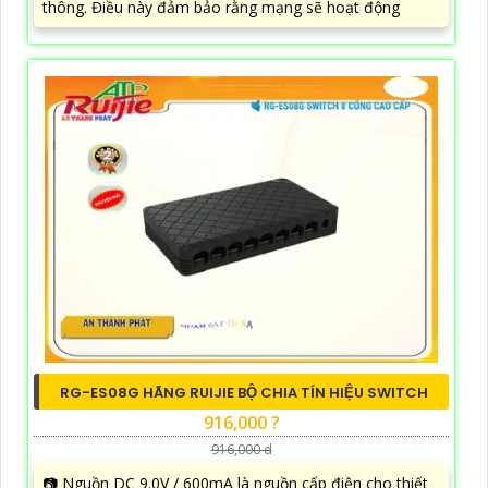
thông. Điều này đảm bảo rằng mạng sẽ hoạt động
RG-ES08G HÃNG RUIJIE BỘ CHIA TÍN HIỆU SWITCH
916,000 ?
916,000 d
📷 Nguồn DC 9.0V / 600mA là nguồn cấp điện cho thiết