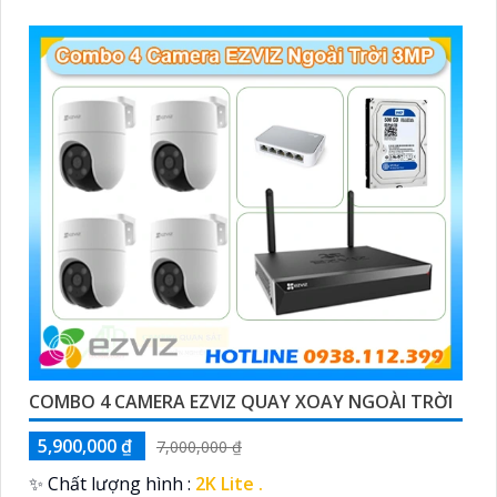
COMBO 4 CAMERA EZVIZ QUAY XOAY NGOÀI TRỜI
5,900,000 ₫
7,000,000 ₫
✨ Chất lượng hình :
2K Lite .