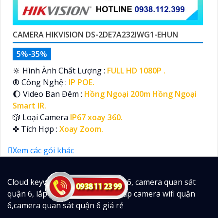
CAMERA HIKVISION DS-2DE7A232IWG1-EHUN
5%-35%
🔆 Hình Ành Chất Lượng :
FULL HD 1080P .
®️ Công Nghệ :
IP POE.
🌔 Video Ban Đêm :
Hồng Ngoại 200m Hồng Ngoại
Smart IR.
🎲 Loại Camera
IP67 xoay 360.
️✤ Tích Hợp :
Xoay Zoom.
Xem các gói khác
Cloud keyword: lắp camera quận 6, camera quan sát
quận 6, lắp đặt camera quận 6, lắp camera wifi quận
6,camera quan sát quận 6 giá rẻ