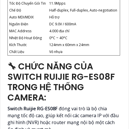
Tốc Độ Chuyển Gói Tin
11.9Mpps
Chế Độ
Half-duplex, Full-duplex, Auto-negotiation
Auto MDI/MDIX
Hỗ trợ
Nguồn Điện
DC 9.0V / 600mA
MAC Address
4.000 địa chỉ
Nhiệt Độ Hoạt Động
0°C ~ 40°C
Kích Thước
124mm x 60mm x 24mm
Chất Liệu
Vỏ nhựa
🔧 CHỨC NĂNG CỦA
SWITCH RUIJIE RG-ES08F
TRONG HỆ THỐNG
CAMERA:
Switch Ruijie RG-ES08F
đóng vai trò là bộ chia
mạng tốc độ cao, giúp kết nối các camera IP với đầu
ghi hình (NVR) hoặc router mạng nội bộ một cách