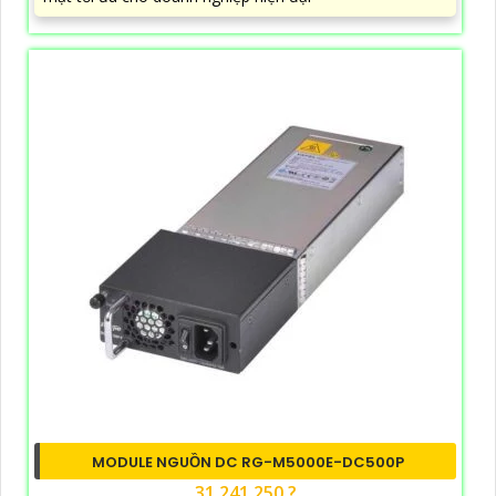
MODULE NGUỒN DC RG-M5000E-DC500P
31,241,250 ?