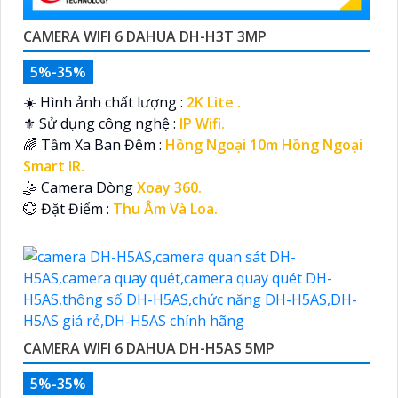
CAMERA WIFI 6 DAHUA DH-H3T 3MP
5%-35%
☀️ Hình ảnh chất lượng :
2K Lite .
⚜️ Sử dụng công nghệ :
IP Wifi.
🌈 Tầm Xa Ban Đêm :
Hồng Ngoại 10m Hồng Ngoại
Smart IR.
🤹 Camera Dòng
Xoay 360.
️💮 Đặt Điểm :
Thu Âm Và Loa.
CAMERA WIFI 6 DAHUA DH-H5AS 5MP
5%-35%