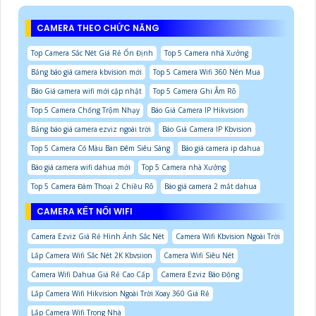
CAMERA THEO CHỨC NĂNG
Top Camera Sắc Nét Giá Rẻ Ổn Định
Top 5 Camera nhà Xưởng
Bảng báo giá camera kbvision mới
Top 5 Camera Wifi 360 Nên Mua
Báo Giá camera wifi mới cập nhật
Top 5 Camera Ghi Âm Rõ
Top 5 Camera Chống Trộm Nhạy
Báo Giá Camera IP Hikvision
Bảng báo giá camera ezviz ngoài trời
Báo Giá Camera IP Kbvision
Top 5 Camera Có Màu Ban Đêm Siêu Sáng
Báo giá camera ip dahua
Báo giá camera wifi dahua mới
Top 5 Camera nhà Xưởng
Top 5 Camera Đàm Thoại 2 Chiều Rõ
Báo giá camera 2 mắt dahua
CAMERA KẾT NỐI WIFI
Camera Ezviz Giá Rẻ Hình Ảnh Sắc Nét
Camera Wifi Kbvision Ngoài Trời
Lắp Camera Wifi Sắc Nét 2K Kbvsiion
Camera Wifi Siêu Nét
Camera Wifi Dahua Giá Rẻ Cao Cấp
Camera Ezviz Báo Động
Lắp Camera Wifi Hikvision Ngoài Trời Xoay 360 Giá Rẻ
Lắp Camera Wifi Trong Nhà