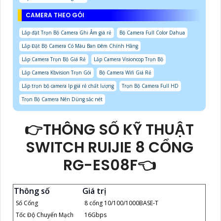
CAMERA THEO GÓI
Lắp đặt Trọn Bộ Camera Ghi Âm giá rẻ
Bộ Camera Full Color Dahua
Lắp Đặt Bộ Camera Có Màu Ban Đêm Chính Hãng
Lắp Camera Trọn Bộ Giá Rẻ
Lắp Camera Visioncop Trọn Bộ
Lắp Camera Kbvision Trọn Gói
Bộ Camera Wifi Giá Rẻ
Lắp trọn bộ camera Ip giá rẻ chất lượng
Trọn Bộ Camera Full HD
Trọn Bộ Camera Nên Dùng sắc nét
👉THÔNG SỐ KỸ THUẬT
SWITCH RUIJIE 8 CỔNG
RG-ES08F👈
Thông số
Giá trị
Số Cổng
8 cổng 10/100/1000BASE-T
Tốc Độ Chuyển Mạch
16Gbps