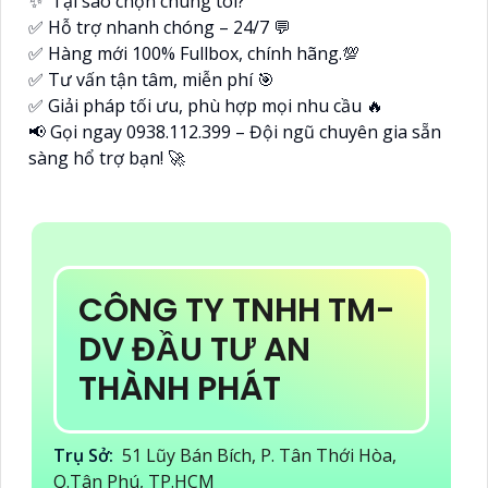
✨ Tại sao chọn chúng tôi?
✅ Hỗ trợ nhanh chóng – 24/7 💬
✅ Hàng mới 100% Fullbox, chính hãng.💯
✅ Tư vấn tận tâm, miễn phí 🎯
✅ Giải pháp tối ưu, phù hợp mọi nhu cầu 🔥
📢 Gọi ngay 0938.112.399 – Đội ngũ chuyên gia sẵn
sàng hổ trợ bạn! 🚀
CÔNG TY TNHH TM-
DV ĐẦU TƯ AN
THÀNH PHÁT
Trụ Sở:
51 Lũy Bán Bích, P. Tân Thới Hòa,
Q.Tân Phú, TP.HCM