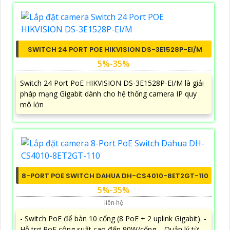
SWITCH 24 PORT POE HIKVISION DS-3E1528P-EI/M
5%-35%
Switch 24 Port PoE HIKVISION DS-3E1528P-EI/M là giải
pháp mạng Gigabit dành cho hệ thống camera IP quy
mô lớn
8-PORT POE SWITCH DAHUA DH-CS4010-8ET2GT-110
5%-35%
liên hệ
- Switch PoE để bàn 10 cổng (8 PoE + 2 uplink Gigabit). -
Hỗ trợ PoE công suất cao đến 90W/cổng. - Quản lý từ