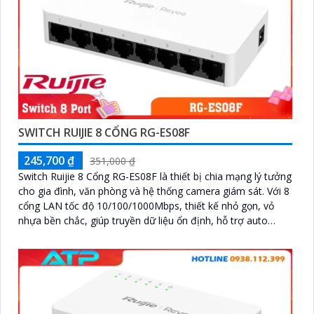
SWITCH RUIJIE 8 CỔNG RG-ES08F
245,700 ₫
351,000 ₫
Switch Ruijie 8 Cổng RG-ES08F là thiết bị chia mạng lý tưởng
cho gia đình, văn phòng và hệ thống camera giám sát. Với 8
cổng LAN tốc độ 10/100/1000Mbps, thiết kế nhỏ gọn, vỏ
nhựa bền chắc, giúp truyền dữ liệu ổn định, hỗ trợ auto
MDI/MDIX, phù hợp mọi nhu cầu kết nối mạng nội bộ hiệu
quả, dễ lắp đặt và sử dụng