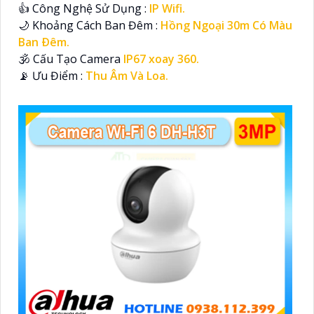
👍 Công Nghệ Sử Dụng :
IP Wifi.
🌙 Khoảng Cách Ban Đêm :
Hồng Ngoại 30m Có Màu
Ban Ðêm.
🕉️ Cấu Tạo Camera
IP67 xoay 360.
️📡 Ưu Điểm :
Thu Âm Và Loa.