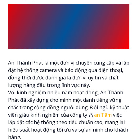
AN THÀNH PHÁT LÀ ĐƠN VỊ
LẮP ĐẶT CAMERA BÁO
ĐỘNG QUA ĐIỆN THOẠI UY
TÍN
An Thành Phát là một đơn vị chuyên cung cấp và lắp
đặt hệ thống camera và báo động qua điện thoại,
đồng thời được đánh giá là đơn vị uy tín và chất
lượng hàng đầu trong lĩnh vực này.
Với kinh nghiệm nhiều năm hoạt động, An Thành
Phát đã xây dựng cho mình một danh tiếng vững
chắc trong cộng đồng người dùng. Đội ngũ kỹ thuật
viên giàu kinh nghiệm của công ty ⁂
an Tâm
việc
lắp đặt các hệ thống theo tiêu chuẩn cao, mang lại
hiệu suất hoạt động tối ưu và sự an ninh cho khách
hàng.