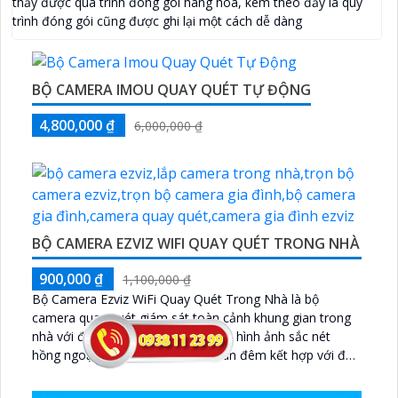
thấy được quá trình đóng gói hàng hóa, kèm theo đấy là quy
trình đóng gói cũng được ghi lại một cách dễ dàng
BỘ CAMERA IMOU QUAY QUÉT TỰ ĐỘNG
4,800,000 ₫
6,000,000 ₫
BỘ CAMERA EZVIZ WIFI QUAY QUÉT TRONG NHÀ
900,000 ₫
1,100,000 ₫
Bộ Camera Ezviz WiFi Quay Quét Trong Nhà là bộ
camera quay quét giám sát toàn cảnh khung gian trong
nhà với độ phân giải 4MP cung cấp hình ảnh sắc nét
hồng ngoại đèn led thông minh ban đêm kết hợp với đầu
ghi 8 kênh X5S 8W và ổ cứng 500GB giúp lưu trũ dữ liệu
lâu dài