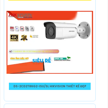
DS-2CD2T86G2-ISU/SL HIKVISION THIẾT KẾ ĐẸP