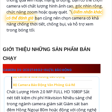
thông qua wifi hoặc mạng di động. Bạn có thể chọn
camera với chất lượng hình ảnh cao, góc nhìn rộng,
chức năng zoom hoặc quay quét. 〽
Điểm nhấn khác
có thể đánh giá
bạn cũng nên chọn camera có khả
năng chống thời tiết, chống bụi, và hỗ trợ xem
trong bóng tối.
Nhanh Chân Lựa Chọn Các Bộ Camera Đang Có Giá Sale Tốt Nhất:
GIỚI THIỆU NHỮNG SẢN PHẨM BÁN
Camera Báo Động Qua Điện Thoại
CHẠY
Lắp Đặt Camera Báo Động Cho Nhà Xưởng
Gói camera cho cửa hàng báo động
CAMERA DS-2CD2T46G2-ISU/SL BÁO ĐỘNG
Bộ Camera Nhà Xưởng Báo Động
Bộ Camera Báo Động Văn Phòng Giá Rẻ
Chất Lượng Hình 2.0 MP FULL HD 1080P Sắt
nét tiết kiệm chi phí Hikvision Nhiều sáng chế
trong ngành camera giám sát Giám sát ban
đêm Hồng Ngoại 80m hoặc động với công nghệ