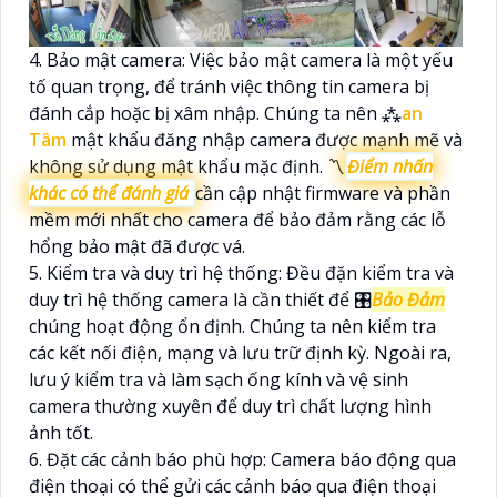
4. Bảo mật camera: Việc bảo mật camera là một yếu
tố quan trọng, để tránh việc thông tin camera bị
đánh cắp hoặc bị xâm nhập. Chúng ta nên ⁂
an
Tâm
mật khẩu đăng nhập camera được mạnh mẽ và
không sử dụng mật khẩu mặc định. 〽
Điểm nhấn
khác có thể đánh giá
cần cập nhật firmware và phần
mềm mới nhất cho camera để bảo đảm rằng các lỗ
hổng bảo mật đã được vá.
5. Kiểm tra và duy trì hệ thống: Đều đặn kiểm tra và
duy trì hệ thống camera là cần thiết để 🎛
Bảo Đảm
chúng hoạt động ổn định. Chúng ta nên kiểm tra
các kết nối điện, mạng và lưu trữ định kỳ. Ngoài ra,
lưu ý kiểm tra và làm sạch ống kính và vệ sinh
camera thường xuyên để duy trì chất lượng hình
ảnh tốt.
6. Đặt các cảnh báo phù hợp: Camera báo động qua
điện thoại có thể gửi các cảnh báo qua điện thoại