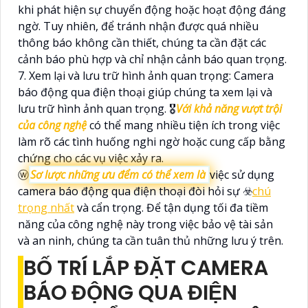
khi phát hiện sự chuyển động hoặc hoạt động đáng
ngờ. Tuy nhiên, để tránh nhận được quá nhiều
thông báo không cần thiết, chúng ta cần đặt các
cảnh báo phù hợp và chỉ nhận cảnh báo quan trọng.
7. Xem lại và lưu trữ hình ảnh quan trọng: Camera
báo động qua điện thoại giúp chúng ta xem lại và
lưu trữ hình ảnh quan trọng. 🎖️
Với khả năng vượt trội
của công nghệ
có thể mang nhiều tiện ích trong việc
làm rõ các tình huống nghi ngờ hoặc cung cấp bằng
chứng cho các vụ việc xảy ra.
ⓦ
Sơ lược những ưu đểm có thể xem là
việc sử dụng
camera báo động qua điện thoại đòi hỏi sự ☣️
chú
trọng nhất
và cẩn trọng. Để tận dụng tối đa tiềm
năng của công nghệ này trong việc bảo vệ tài sản
và an ninh, chúng ta cần tuân thủ những lưu ý trên.
BỐ TRÍ LẮP ĐẶT CAMERA
BÁO ĐỘNG QUA ĐIỆN