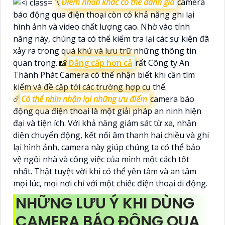
〽
Điểm nhấn khác có thể đánh giá
camera
báo động qua điện thoại còn có khả năng ghi lại
hình ảnh và video chất lượng cao. Nhờ vào tính
năng này, chúng ta có thể kiểm tra lại các sự kiện đã
xảy ra trong quá khứ và lưu trữ những thông tin
quan trọng. 📸
Đẳng cấp hơn cả
rất Công ty An
Thành Phát Camera có thể nhận biết khi cần tìm
kiếm và đề cập tới các trường hợp cụ thể.
☄️
Có thể nhìn nhận lại những ưu điểm
camera báo
động qua điện thoại là một giải pháp an ninh hiện
đại và tiện ích. Với khả năng giám sát từ xa, nhận
diện chuyển động, kết nối âm thanh hai chiều và ghi
lại hình ảnh, camera này giúp chúng ta có thể bảo
vệ ngôi nhà và công việc của mình một cách tốt
nhất. Thật tuyệt vời khi có thể yên tâm và an tâm
mọi lúc, mọi nơi chỉ với một chiếc điện thoại di động.
NHỮNG LƯU Ý KHI DÙNG
CAMERA BÁO ĐỘNG QUA