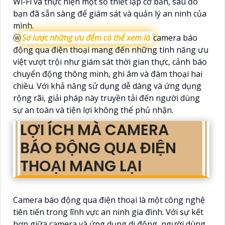
Wi-Fi và thực hiện một số thiết lập cơ bản, sau đó
bạn đã sẵn sàng để giám sát và quản lý an ninh của
mình.
ⓦ
Sơ lược những ưu đểm có thể xem là
camera báo
động qua điện thoại mang đến những tính năng ưu
việt vượt trội như giám sát thời gian thực, cảnh báo
chuyển động thông minh, ghi âm và đàm thoại hai
chiều. Với khả năng sử dụng dễ dàng và ứng dụng
rộng rãi, giải pháp này truyền tải đến người dùng
sự an toàn và tiện lợi không thể phủ nhận.
LỢI ÍCH MÀ CAMERA
BÁO ĐỘNG QUA ĐIỆN
THOẠI MANG LẠI
Camera báo động qua điện thoại là một công nghệ
tiên tiến trong lĩnh vực an ninh gia đình. Với sự kết
hợp giữa camera và ứng dụng di động, người dùng