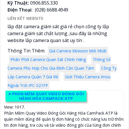
Kỹ Thuật:
0906.855.330
Điện Thoại:
(028) 6688.4949
LIÊN KẾT WEBSITE
lắp đặt camera giám sát giá rẻ chọn công ty lắp
camera giám sát chất lượng ,sau đây là những
website lắp camera quan sát uy tín .
Thông Tin Thêm:
Giá Camera Kbvision Mới Nhất
Phân Phối Camera Quan Sát Chính Hãng
Thông Số
Camera Phù Hợp Cho Gia Đình Cần Quan Tâm
Công Ty
Lắp Camera Quận 7 Giá Rẻ
Giới Thiệu Camera Imou
Ngoài Trời IPC-S21FP
➤
PHẦN MỀM QUAY VIDEO ĐÓNG GÓI
HÀNG HÓA CAMPACK ATP
View: 1017.
Phần Mềm Quay Video Đóng Gói Hàng Hóa CamPack ATP là
quàn mềm dùng để quản lý đơn hàng có chức năng lưu trữ thôn
tin đơn hàng, tra cứu và tải video đóng gói của từng đơn chính