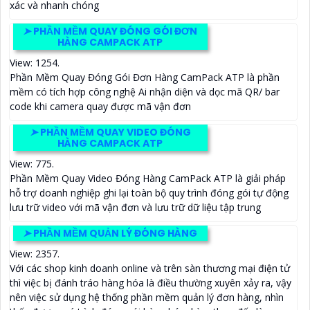
xác và nhanh chóng
➤
PHẦN MỀM QUAY ĐÓNG GÓI ĐƠN
HÀNG CAMPACK ATP
View: 1254.
Phần Mềm Quay Đóng Gói Đơn Hàng CamPack ATP là phần
mềm có tích hợp công nghệ Ai nhận diện và dọc mã QR/ bar
code khi camera quay được mã vận đơn
➤
PHẦN MỀM QUAY VIDEO ĐÓNG
HÀNG CAMPACK ATP
View: 775.
Phần Mềm Quay Video Đóng Hàng CamPack ATP là giải pháp
hỗ trợ doanh nghiệp ghi lại toàn bộ quy trình đóng gói tự động
lưu trữ video với mã vận đơn và lưu trữ dữ liệu tập trung
➤
PHẦN MỀM QUẢN LÝ ĐÓNG HÀNG
View: 2357.
Với các shop kinh doanh online và trên sàn thương mại điện tử
thì việc bị đánh tráo hàng hóa là điều thường xuyên xảy ra, vậy
nên việc sử dụng hệ thống phần mềm quản lý đơn hàng, nhìn