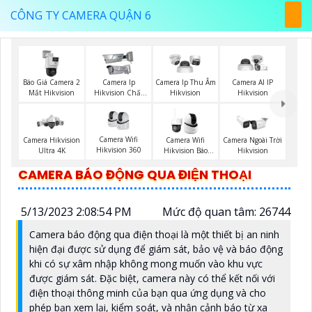
CÔNG TY CAMERA QUẬN 6
Báo Giá Camera 2
Camera Ip
Camera Ip Thu Âm
Camera AI IP
Mắt Hikvision
Hikvision Chất
Hikvision
Hikvision
Lượng
Camera Wifi
Camera Hikvision
Camera Wifi
Camera Ngoài Trời
Hikvision 360
Ultra 4K
Hikvision Báo
Hikvision
Động
CAMERA BÁO ĐỘNG QUA ĐIỆN THOẠI
5/13/2023 2:08:54 PM
Mức độ quan tâm: 26744
Camera báo động qua điện thoại là một thiết bị an ninh
hiện đại được sử dụng để giám sát, bảo vệ và báo động
khi có sự xâm nhập không mong muốn vào khu vực
được giám sát. Đặc biệt, camera này có thể kết nối với
điện thoại thông minh của bạn qua ứng dụng và cho
phép bạn xem lại, kiểm soát, và nhận cảnh báo từ xa