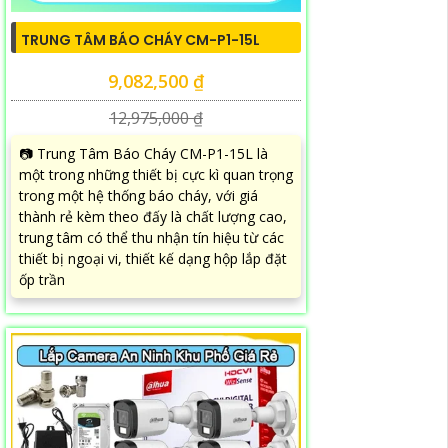
TRUNG TÂM BÁO CHÁY CM-P1-15L
9,082,500 ₫
12,975,000 ₫
📷 Trung Tâm Báo Cháy CM-P1-15L là
một trong những thiết bị cực kì quan trọng
trong một hệ thống báo cháy, với giá
thành rẻ kèm theo đấy là chất lượng cao,
trung tâm có thể thu nhận tín hiệu từ các
thiết bị ngoại vi, thiết kế dạng hộp lắp đặt
ốp trần