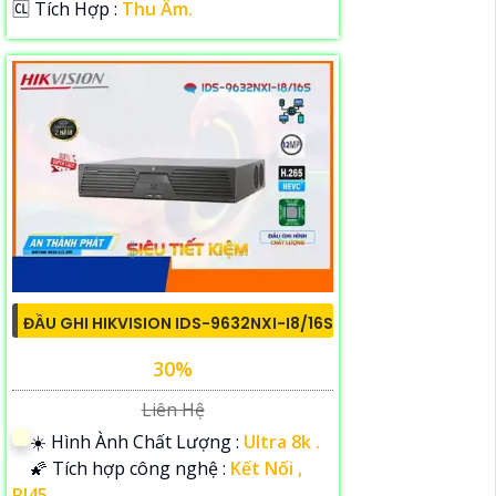
️🆑 Tích Hợp :
Thu Âm.
ĐẦU GHI HIKVISION IDS-9632NXI-I8/16S
30%
Liên Hệ
☀️ Hình Ành Chất Lượng :
Ultra 8k .
🌠 Tích hợp công nghệ :
Kết Nối ,
RJ45.