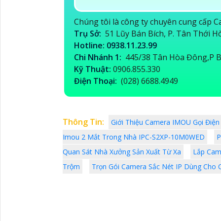
Chúng tôi là công ty chuyên cung cấp
Trụ Sở:
51 Lũy Bán Bích, P. Tân Thới 
Hotline: 0938.11.23.99
Chi Nhánh 1:
445/38 Tân Hòa Đông,P B
Kỹ Thuật:
0906.855.330
Điện Thoại:
(028) 6688.4949
Thông Tin:
Giới Thiệu Camera IMOU Gọi Đi
Imou 2 Mắt Trong Nhà IPC-S2XP-10M0WED
P
Quan Sát Nhà Xưởng Sản Xuất Từ Xa
Lắp Cam
Trộm
Trọn Gói Camera Sắc Nét IP Dùng Cho 