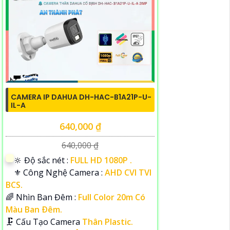
CAMERA IP DAHUA DH-HAC-B1A21P-U-
IL-A
640,000 ₫
640,000 ₫
🔆 Độ sắc nét :
FULL HD 1080P .
⚜️ Công Nghệ Camera :
AHD CVI TVI
BCS.
🌈 Nhìn Ban Đêm :
Full Color 20m Có
Màu Ban Ðêm.
🗜️ Cấu Tạo Camera
Thân Plastic.