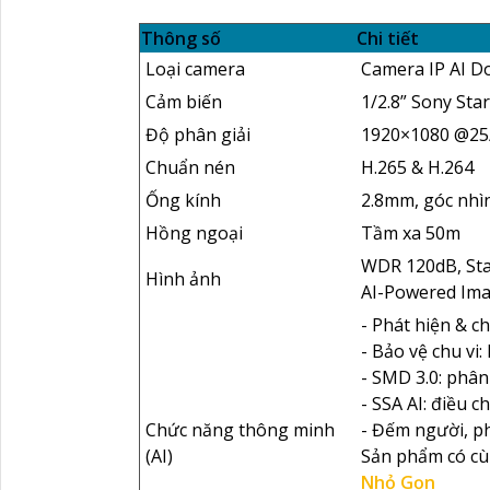
Thông số
Chi tiết
Loại camera
Camera IP AI 
Cảm biến
1/2.8” Sony Sta
Độ phân giải
1920×1080 @25
Chuẩn nén
H.265 & H.264
Ống kính
2.8mm, góc nhì
Hồng ngoại
Tầm xa 50m
WDR 120dB, Sta
Hình ảnh
AI-Powered Imag
- Phát hiện & c
- Bảo vệ chu vi
- SMD 3.0: phân
- SSA AI: điều 
Chức năng thông minh
- Đếm người, phá
(AI)
Sản phẩm có c
Nhỏ Gọn