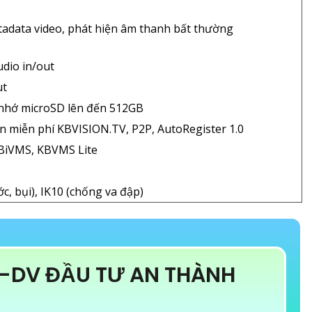
tadata video, phát hiện âm thanh bất thường
udio in/out
ut
 nhớ microSD lên đến 512GB
n miễn phí KBVISION.TV, P2P, AutoRegister 1.0
BiVMS, KBVMS Lite
c, bụi), IK10 (chống va đập)
-DV ĐẦU TƯ AN THÀNH