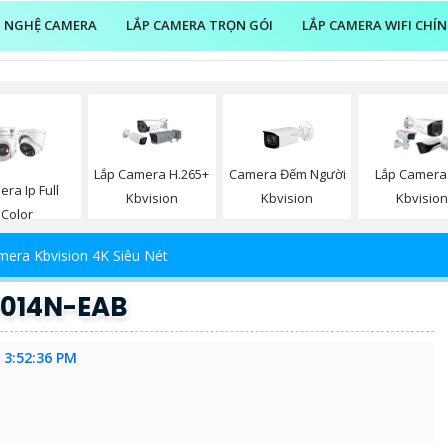
 NGHỆ CAMERA
LẮP CAMERA TRỌN GÓI
LẮP CAMERA WIFI CHÍ
Camera Đếm Người
Lắp Camera H.265+
Lắp Camera
ra Ip Full
Kbvision
Kbvision
Kbvisio
Color
era Kbvision 4K Siêu Nét
014N-EAB
 3:52:36 PM