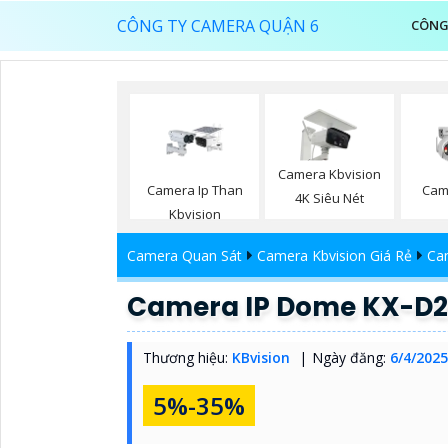
CÔNG TY CAMERA QUẬN 6
CÔNG
Camera Kbvision
Camera Ip Than
Came
4K Siêu Nét
Kbvision
Camera Quan Sát
Camera Kbvision Giá Rẻ
Cam
Camera IP Dome KX-D2
Thương hiệu:
KBvision
Ngày đăng:
6/4/2025
5%-35%