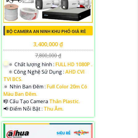
BỘ CAMERA AN NINH KHU PHỐ GIÁ RẺ
3,400,000 ₫
7,800,000 ₫
🔅 Chất lượng hình :
FULL HD 1080P .
⚛️ Công Nghệ Sử Dụng :
AHD CVI
TVI BCS.
🔅 Nhìn Ban Đêm :
Full Color 20m Có
Màu Ban Ðêm.
🎼️ Cấu Tạo Camera
Thân Plastic.
️📢 Điểm Nỗi Bật :
Thu Âm.