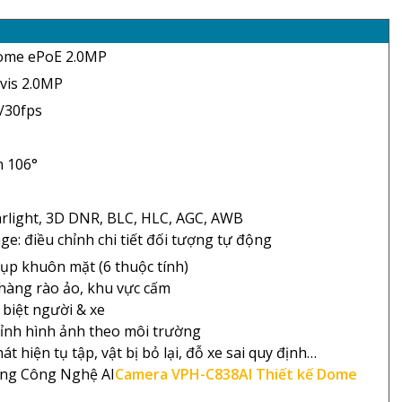
Dome ePoE 2.0MP
rvis 2.0MP
/30fps
n 106°
rlight, 3D DNR, BLC, HLC, AGC, AWB
e: điều chỉnh chi tiết đối tượng tự động
hụp khuôn mặt (6 thuộc tính)
: hàng rào ảo, khu vực cấm
 biệt người & xe
chỉnh hình ảnh theo môi trường
t hiện tụ tập, vật bị bỏ lại, đỗ xe sai quy định…
ùng Công Nghệ AI
Camera VPH-C838AI Thiết kế Dome