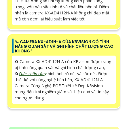
Thiết kế đơn giản nhưng không kém phần sang
trọng, với màu sắc tinh tế và chất liệu bền bỉ. Điểm
nhấn là camera KX-AD4112N-A không chỉ đẹp mắt
mà còn đem lại hiệu suất làm việc tốt.
📞 CAMERA KX-AD1N-A CỦA KBVISION CÓ TÍNH
NĂNG QUAN SÁT VÀ GHI HÌNH CHẤT LƯỢNG CAO
KHÔNG?
♻️ Camera KX-AD4112N-A của KBvision được trang
bị tính năng quan sát và ghi hình chất lượng cao,
🔄
Chắc chắn rằng
hình ảnh rõ nét và sắc nét. Được
thiết kế với công nghệ tiên tiến, KX-AD4112N-A
Camera Công Nghệ POE Thiết kế Đẹp KBvision
mang đến trải nghiệm giám sát hiệu quả và tin cậy
cho người dùng.