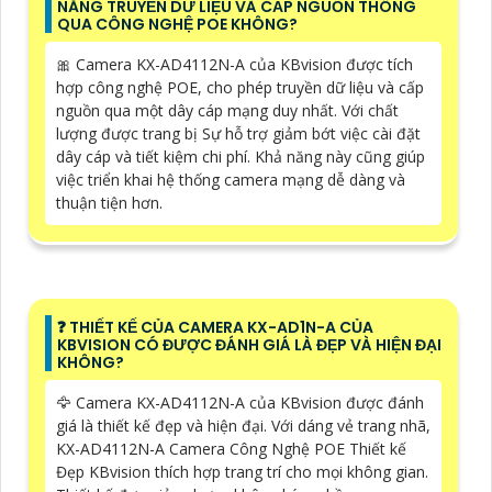
NĂNG TRUYỀN DỮ LIỆU VÀ CẤP NGUỒN THÔNG
QUA CÔNG NGHỆ POE KHÔNG?
🎀 Camera KX-AD4112N-A của KBvision được tích
hợp công nghệ POE, cho phép truyền dữ liệu và cấp
nguồn qua một dây cáp mạng duy nhất. Với chất
lượng được trang bị Sự hỗ trợ giảm bớt việc cài đặt
dây cáp và tiết kiệm chi phí. Khả năng này cũng giúp
việc triển khai hệ thống camera mạng dễ dàng và
thuận tiện hơn.
️❓ THIẾT KẾ CỦA CAMERA KX-AD1N-A CỦA
KBVISION CÓ ĐƯỢC ĐÁNH GIÁ LÀ ĐẸP VÀ HIỆN ĐẠI
KHÔNG?
🦅 Camera KX-AD4112N-A của KBvision được đánh
giá là thiết kế đẹp và hiện đại. Với dáng vẻ trang nhã,
KX-AD4112N-A Camera Công Nghệ POE Thiết kế
Đẹp KBvision thích hợp trang trí cho mọi không gian.