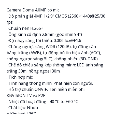
Camera Dome 4.0MP có mic
. Độ phân giải 4MP 1/2.9" CMOS (2560×1440)@25/30
fps.
. Chuẩn nén H.265+
. Ống kính cố định 2.8mm (góc nhìn 94°)
. Độ nhạy sáng tối thiểu: 0.006 lux@F1.6
. Chống ngược sáng WDR (120dB), tự động cân
bằng trắng (AWB), tự động bù tín hiệu ảnh (AGC),
chống ngược sáng(BLC), chống nhiễu (3D-DNR).
. Chế độ chiếu sáng kép thông minh: LED ánh sáng
trắng 30m, hồng ngoại 30m.
. Tích hợp mic
. Tính năng thông minh: Phát hiện con người,
. Hỗ trợ chuẩn ONVIF, Tên miền miễn phí
KBVISION.TV và P2P
. Nhiệt độ hoạt động –40 °C to +60 °C
. Chất liệu: Nhựa
+ Kim loại, IP67