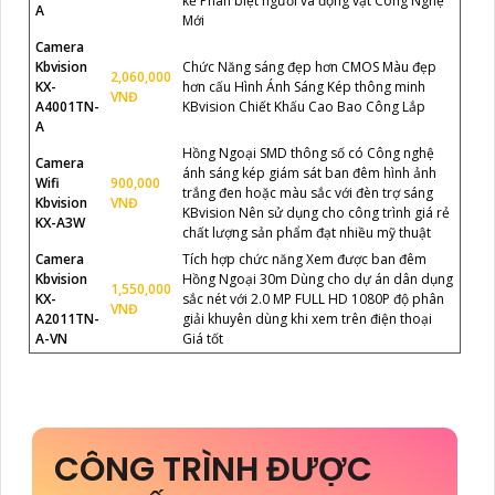
kế Phân biệt người và động vật Công Nghệ
A
Mới
Camera
Kbvision
Chức Năng sáng đẹp hơn CMOS Màu đẹp
2,060,000
KX-
hơn cấu Hình Ánh Sáng Kép thông minh
VNĐ
A4001TN-
KBvision Chiết Khấu Cao Bao Công Lắp
A
Hồng Ngoại SMD thông số có Công nghệ
Camera
ánh sáng kép giám sát ban đêm hình ảnh
Wifi
900,000
trắng đen hoặc màu sắc với đèn trợ sáng
Kbvision
VNĐ
KBvision Nên sử dụng cho công trình giá rẻ
KX-A3W
chất lượng sản phẩm đạt nhiều mỹ thuật
Camera
Tích hợp chức năng Xem được ban đêm
Kbvision
Hồng Ngoại 30m Dùng cho dự án dân dụng
1,550,000
KX-
sắc nét với 2.0 MP FULL HD 1080P độ phân
VNĐ
A2011TN-
giải khuyên dùng khi xem trên điện thoại
A-VN
Giá tốt
CÔNG TRÌNH ĐƯỢC