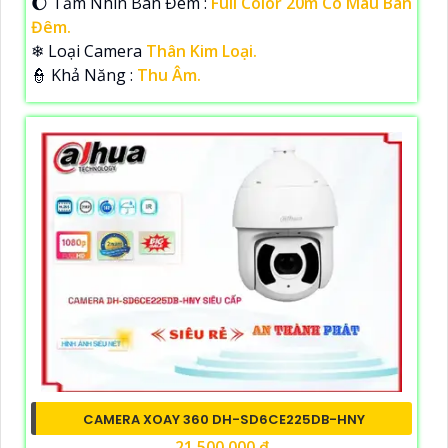
🌔 Tầm Nhìn Ban Đêm :
Full Color 20m Có Màu Ban
Đêm.
❄ Loại Camera
Thân Kim Loại.
️👮 Khả Năng :
Thu Âm.
CAMERA XOAY 360 DH-SD6CE225DB-HNY
21,500,000 ₫