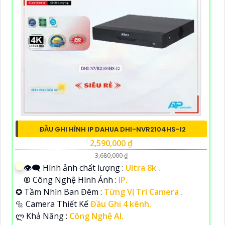
ĐẦU GHI HÌNH IP DAHUA DHI-NVR2104HS-I2
2,590,000 ₫
3,680,000 ₫
👁️‍🗨 Hình ảnh chất lượng :
Ultra 8k .
®️ Công Nghệ Hình Ảnh :
IP.
✪ Tầm Nhìn Ban Đêm :
Từng Vị Trí Camera .
🔩 Camera Thiết Kế
Đầu Ghi 4 kênh.
️ლ Khả Năng :
Công Nghệ AI.