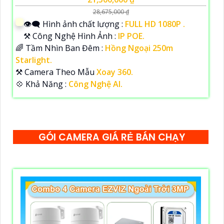
28,675,000 ₫
👁️‍🗨 Hình ảnh chất lượng :
FULL HD 1080P .
⚒ Công Nghệ Hình Ảnh :
IP POE.
🌈 Tầm Nhìn Ban Đêm :
Hồng Ngoại 250m
Starlight.
⚒ Camera Theo Mẫu
Xoay 360.
️💠 Khả Năng :
Công Nghệ AI.
GÓI CAMERA GIÁ RẺ BÁN CHẠY