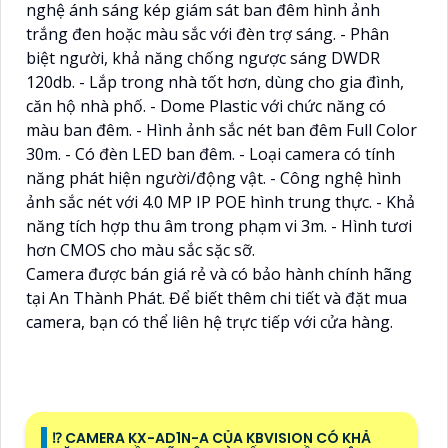
nghệ ánh sáng kép giám sát ban đêm hình ảnh
trắng đen hoặc màu sắc với đèn trợ sáng. - Phân
biệt người, khả năng chống ngược sáng DWDR
120db. - Lắp trong nhà tốt hơn, dùng cho gia đình,
căn hộ nhà phố. - Dome Plastic với chức năng có
màu ban đêm. - Hình ảnh sắc nét ban đêm Full Color
30m. - Có đèn LED ban đêm. - Loại camera có tính
năng phát hiện người/động vật. - Công nghệ hình
ảnh sắc nét với 4.0 MP IP POE hình trung thực. - Khả
năng tích hợp thu âm trong phạm vi 3m. - Hình tươi
hơn CMOS cho màu sắc sặc sỡ.
Camera được bán giá rẻ và có bảo hành chính hãng
tại An Thành Phát. Để biết thêm chi tiết và đặt mua
camera, bạn có thể liên hệ trực tiếp với cửa hàng.
⁉️ CAMERA KX-AD1N-A CỦA KBVISION CÓ KHẢ