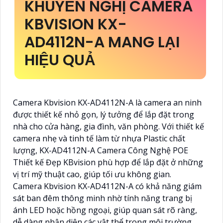
KHUYẾN NGHỊ CAMERA
KBVISION KX-
AD4112N-A MANG LẠI
HIỆU QUẢ
Camera Kbvision KX-AD4112N-A là camera an ninh
được thiết kế nhỏ gọn, lý tưởng để lắp đặt trong
nhà cho cửa hàng, gia đình, văn phòng. Với thiết kế
camera nhẹ và tinh tế làm từ nhựa Plastic chất
lượng, KX-AD4112N-A Camera Công Nghệ POE
Thiết kế Đẹp KBvision phù hợp để lắp đặt ở những
vị trí mỹ thuật cao, giúp tối ưu không gian.
Camera Kbvision KX-AD4112N-A có khả năng giám
sát ban đêm thông minh nhờ tính năng trang bị
ánh LED hoặc hồng ngoại, giúp quan sát rõ ràng,
dễ dàng nhận diện các vật thể trong môi trường