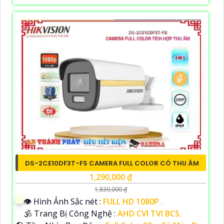
DS-2CE10DF3T-FS CAMERA FULL COLOR CÓ THU ÂM
1,290,000 ₫
1,830,000 ₫
👁 Hình Ảnh Sắc nét :
FULL HD 1080P .
🕉️ Trang Bị Công Nghệ :
AHD CVI TVI BCS.