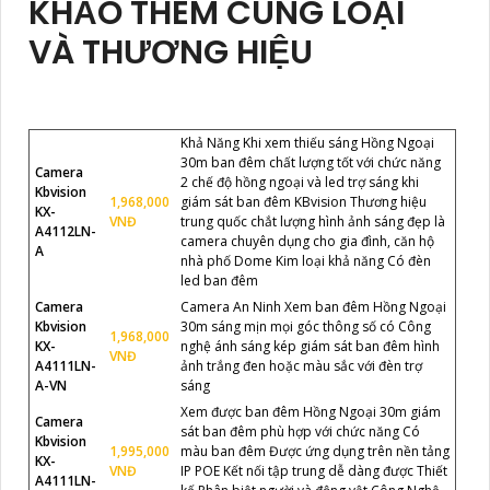
KHẢO THÊM CÙNG LOẠI
VÀ THƯƠNG HIỆU
Khả Năng Khi xem thiếu sáng Hồng Ngoại
30m ban đêm chất lượng tốt với chức năng
Camera
2 chế độ hồng ngoại và led trợ sáng khi
Kbvision
1,968,000
giám sát ban đêm KBvision Thương hiệu
KX-
VNĐ
trung quốc chắt lượng hình ảnh sáng đẹp là
A4112LN-
camera chuyên dụng cho gia đình, căn hộ
A
nhà phố Dome Kim loại khả năng Có đèn
led ban đêm
Camera
Camera An Ninh Xem ban đêm Hồng Ngoại
Kbvision
30m sáng mịn mọi góc thông số có Công
1,968,000
KX-
nghệ ánh sáng kép giám sát ban đêm hình
VNĐ
A4111LN-
ảnh trắng đen hoặc màu sắc với đèn trợ
A-VN
sáng
Xem được ban đêm Hồng Ngoại 30m giám
Camera
sát ban đêm phù hợp với chức năng Có
Kbvision
1,995,000
màu ban đêm Được ứng dụng trên nền tảng
KX-
VNĐ
IP POE Kết nối tập trung dễ dàng được Thiết
A4111LN-