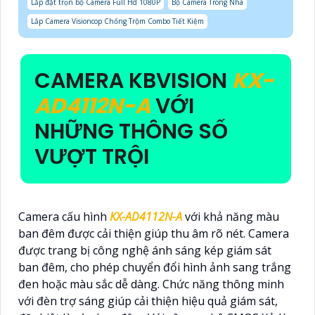
Lắp đặt trọn bộ Camera Full Hd 1080P
Bộ Camera Trong Nhà
Lắp Camera Visioncop Chống Trộm Combo Tiết Kiệm
CAMERA KBVISION
KX-
AD4112N-A
VỚI
NHỮNG THÔNG SỐ
VƯỢT TRỘI
Camera cấu hình
KX-AD4112N-A
với khả năng màu
ban đêm được cải thiện giúp thu âm rõ nét. Camera
được trang bị công nghệ ánh sáng kép giám sát
ban đêm, cho phép chuyển đổi hình ảnh sang trắng
đen hoặc màu sắc dễ dàng. Chức năng thông minh
với đèn trợ sáng giúp cải thiện hiệu quả giám sát,