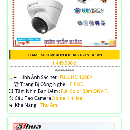
CAMERA KBVISION KX-AF2112LN-A-VN
1,449,500 ₫
2,230,000 ₫
️👀 Hình Ảnh Sắc nét :
FULL HD 1080P .
🏆 Trang Bị Công Nghệ :
IP POE.
💥 Tầm Nhìn Ban Đêm :
Full Color 30m ONVIF.
🎲 Cấu Tạo Camera
Dome Kim loại.
️💫 Khả Năng :
Thu Âm.