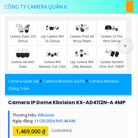
CÔNG TY CAMERA QUẬN 6
Camera Zoom 25X
Lắp Camera Wifi
Camera Thiết Kế
Camera Có Thẻ
Dahua
2k Dahua
Nhựa Plastic
Nhớ Dahua
Vantech
Camera Vantech
Camera Wifi
Lắp Camera Wifi
Camera Vantech
Zoom
Kbvision Full Color
2Mp Kbvision
Hình Ảnh 1080P
Camera Quan Sát
Camera Kbvision Giá Rẻ
Camera Kbvision
Chống Trộm
Camera IP Dome Kbvision KX-AD4112N-A 4MP
Thương hiệu:
KBvision
Ngày đăng:
11/23/2024 9:01:48 AM
1,469,000 ₫
2,260,000 ₫