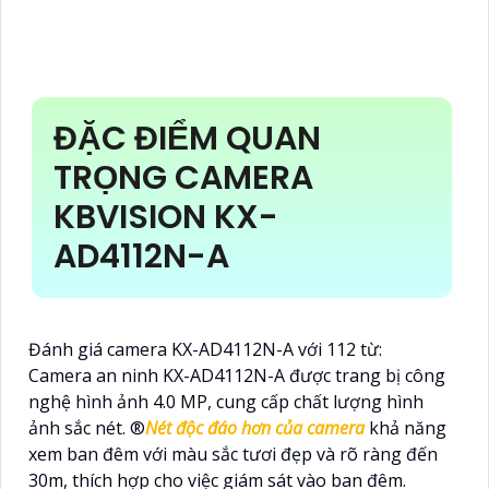
ĐẶC ĐIỂM QUAN
TRỌNG CAMERA
KBVISION KX-
AD4112N-A
Đánh giá camera KX-AD4112N-A với 112 từ:
Camera an ninh KX-AD4112N-A được trang bị công
nghệ hình ảnh 4.0 MP, cung cấp chất lượng hình
ảnh sắc nét. ®️
Nét độc đáo hơn của camera
khả năng
xem ban đêm với màu sắc tươi đẹp và rõ ràng đến
30m, thích hợp cho việc giám sát vào ban đêm.