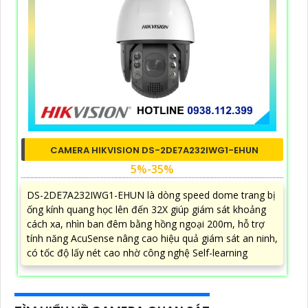
CAMERA HIKVISION DS-2DE7A232IWG1-EHUN
5%-35%
DS-2DE7A232IWG1-EHUN là dòng speed dome trang bị
ống kính quang học lên đến 32X giúp giám sát khoảng
cách xa, nhìn ban đêm bằng hồng ngoại 200m, hỗ trợ
tính năng AcuSense nâng cao hiệu quả giám sát an ninh,
có tốc độ lấy nét cao nhờ công nghệ Self-learning