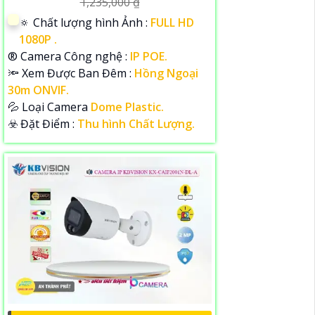
1,235,000 ₫
🔅 Chất lượng hình Ảnh :
FULL HD
1080P .
®️ Camera Công nghệ :
IP POE.
🔦 Xem Được Ban Đêm :
Hồng Ngoại
30m ONVIF.
💦 Loại Camera
Dome Plastic.
️☣️ Đặt Điểm :
Thu hình Chất Lượng.