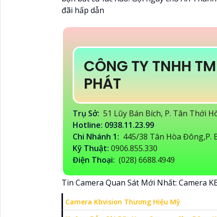
đãi hấp dẫn
CÔNG TY TNHH TM
PHÁT
Trụ Sở:
51 Lũy Bán Bích, P. Tân Thới 
Hotline: 0938.11.23.99
Chi Nhánh 1:
445/38 Tân Hòa Đông,P. B
Kỹ Thuật:
0906.855.330
Điện Thoại:
(028) 6688.4949
Tin Camera Quan Sát Mới Nhất: Camera K
Camera Kbvision Thương Hiệu Mỹ