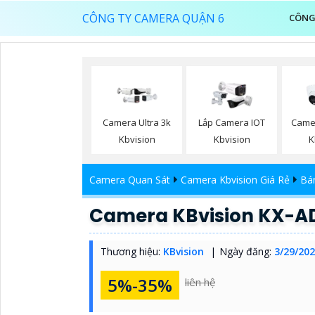
CÔNG TY CAMERA QUẬN 6
CÔNG
Camera Ultra 3k
Lắp Camera IOT
Came
Kbvision
Kbvision
K
Camera Quan Sát
Camera Kbvision Giá Rẻ
Bá
Camera KBvision KX-A
Thương hiệu:
KBvision
Ngày đăng:
3/29/202
5%-35%
liên hệ