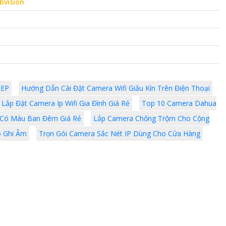
bvision
2EP
Hướng Dẫn Cài Đặt Camera Wifi Giấu Kín Trên Điện Thoại
Lắp Đặt Camera Ip Wifi Gia Đình Giá Rẻ
Top 10 Camera Dahua
 Có Màu Ban Đêm Giá Rẻ
Lắp Camera Chống Trộm Cho Cộng
ó Ghi Âm
Trọn Gói Camera Sắc Nét IP Dùng Cho Cửa Hàng