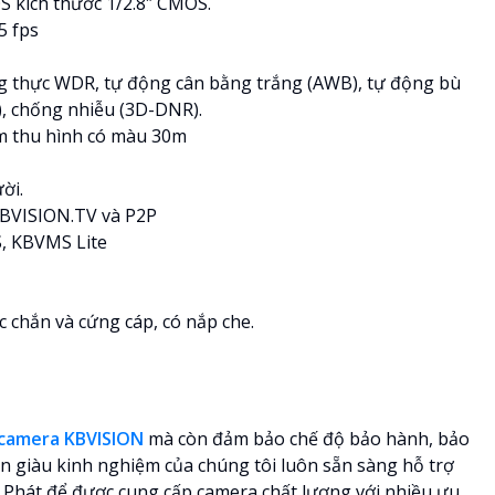
S kích thước 1/2.8″ CMOS.
5 fps
g thực WDR, tự động cân bằng trắng (AWB), tự động bù
), chống nhiễu (3D-DNR).
m thu hình có màu 30m
ời.
KBVISION.TV và P2P
, KBVMS Lite
ắc chắn và cứng cáp, có nắp che.
 camera KBVISION
mà còn đảm bảo chế độ bảo hành, bảo
ên giàu kinh nghiệm của chúng tôi luôn sẵn sàng hỗ trợ
h Phát để được cung cấp camera chất lượng với nhiều ưu