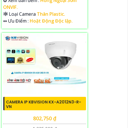
❂ Xem ban đêm :
Hồng Ngoại 30m
ONVIF.
🕸️ Loại Camera
Thân Plastic.
️↭ Ưu Điểm :
Hoặt Động Độc lập.
CAMERA IP KBVISION KX-A2012N3-R-
VN
802,750 ₫