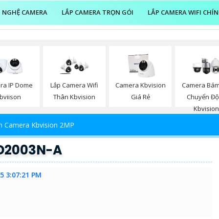
 NGHỆ CAMERA
LẮP CAMERA TRỌN GÓI
LẮP CAMERA WIFI CHÍ
ra IP Dome
Lắp Camera Wifi
Camera Kbvision
Camera Bám
bviison
Thân Kbvision
Giá Rẻ
Chuyển Đ
Kbvisio
n Camera Kbvision 2MP
D2003N-A
5 3:07:21 PM