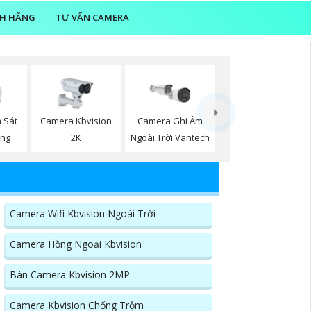
NH HÃNG
TƯ VẤN CAMERA
 Sát
Camera Kbvision
Camera Ghi Âm
ộng
2K
Ngoài Trời Vantech
n
Camera Wifi Kbvision Ngoài Trời
Camera Hồng Ngoại Kbvision
Bán Camera Kbvision 2MP
Camera Kbvision Chống Trộm