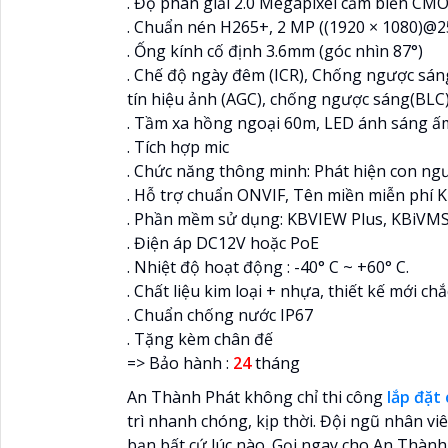
. Độ phân giải 2.0 Megapixel cảm biến CMO
. Chuẩn nén H265+, 2 MP ((1920 × 1080)@2
. Ống kính cố định 3.6mm (góc nhìn 87°)
. Chế độ ngày đêm (ICR), Chống ngược sán
tín hiệu ảnh (AGC), chống ngược sáng(BLC
. Tầm xa hồng ngoại 60m, LED ánh sáng ấ
. Tích hợp mic
. Chức năng thông minh: Phát hiện con ngư
. Hỗ trợ chuẩn ONVIF, Tên miền miễn phí 
. Phần mềm sử dụng: KBVIEW Plus, KBiVMS
. Điện áp DC12V hoặc PoE
. Nhiệt độ hoạt động : -40° C ~ +60° C.
. Chất liệu kim loại + nhựa, thiết kế mới ch
. Chuẩn chống nước IP67
. Tặng kèm chân đế
=> Bảo hành :
24
tháng
An Thành Phát không chỉ thi công
lắp đặt
trì nhanh chóng, kịp thời. Đội ngũ nhân vi
bạn bất cứ lúc nào. Gọi ngay cho An Thàn