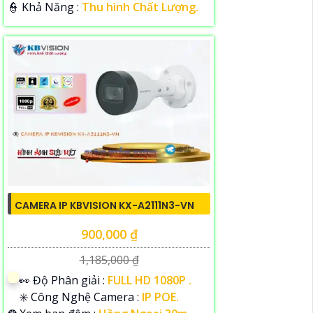
️👮 Khả Năng :
Thu hình Chất Lượng.
CAMERA IP KBVISION KX-A2111N3-VN
900,000 ₫
1,185,000 ₫
️👀 Độ Phân giải :
FULL HD 1080P .
✳️ Công Nghệ Camera :
IP POE.