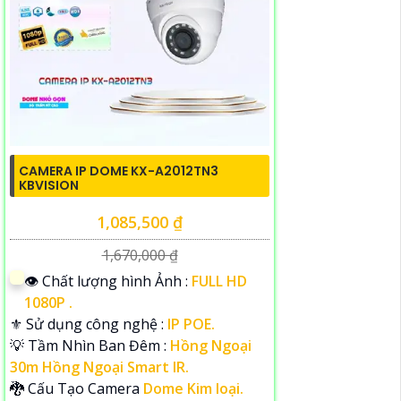
CAMERA IP DOME KX-A2012TN3
KBVISION
1,085,500 ₫
1,670,000 ₫
👁 Chất lượng hình Ảnh :
FULL HD
1080P .
⚜️ Sử dụng công nghệ :
IP POE.
💡 Tầm Nhìn Ban Đêm :
Hồng Ngoại
30m Hồng Ngoại Smart IR.
🐉️ Cấu Tạo Camera
Dome Kim loại.