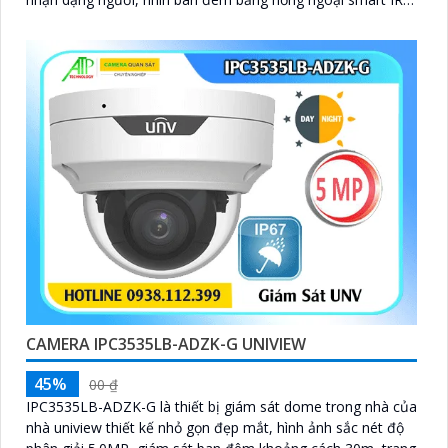
chống ngược sáng DWDR 120db
CAMERA IPC3535LB-ADZK-G UNIVIEW
45%
00 ₫
IPC3535LB-ADZK-G là thiết bị giám sát dome trong nhà của
nhà uniview thiết kế nhỏ gọn đẹp mắt, hình ảnh sắc nét độ