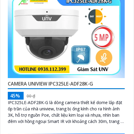
CAMERA UNIVIEW IPC325LE-ADF28K-G
45%
00 ₫
IPC325LE-ADF28K-G là dòng camera thiết kế dome lắp đặt
ốp trần của nhà uniview, trang bị ống kính cho ra hình ảnh
3K, hỗ trợ nguồn Poe, chất liệu kim loại và nhựa, nhìn ban
đêm với hồng ngoại Smart IR với khoảng cách 30m, trang bị
chống ngược sáng DWDR 120 db