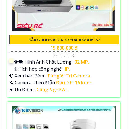
ĐẦU GHI KBVISION KX-DAI4K8416EN3
15,800,000 ₫
22,000,000 ₫
👁️‍🗨 Hình Ành Chất Lượng :
32 MP.
✳️ Tích hợp công nghệ :
IP.
🔴 Xem ban đêm :
Từng Vị Trí Camera .
💢 Camera Theo Mẫu
Đầu Ghi 16 kênh.
️💎 Ưu Điểm :
Công Nghệ AI.