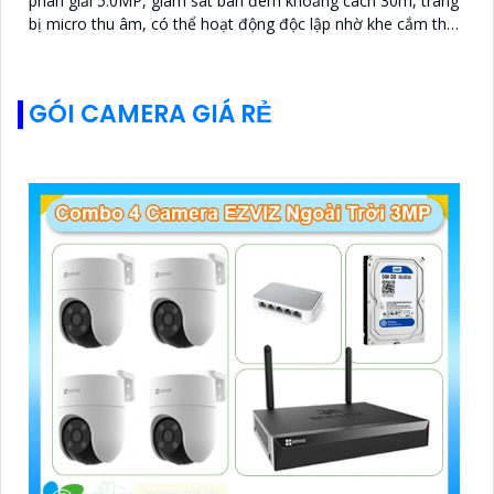
phân giải 5.0MP, giám sát ban đêm khoảng cách 30m, trang
bị micro thu âm, có thể hoạt động độc lập nhờ khe cắm thẻ
nhớ 256GB
GÓI CAMERA GIÁ RẺ