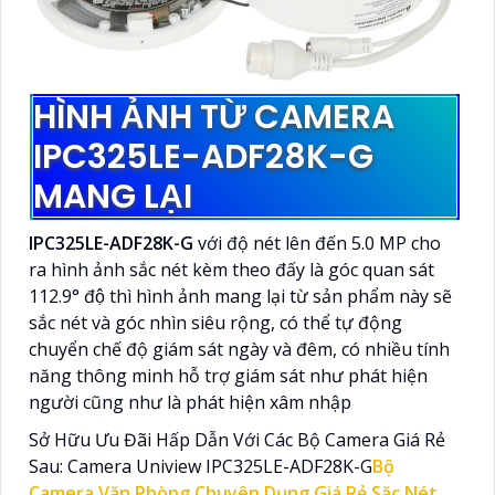
HÌNH ẢNH TỪ CAMERA
IPC325LE-ADF28K-G
MANG LẠI
IPC325LE-ADF28K-G
với độ nét lên đến 5.0 MP cho
ra hình ảnh sắc nét kèm theo đấy là góc quan sát
112.9° độ thì hình ảnh mang lại từ sản phẩm này sẽ
sắc nét và góc nhìn siêu rộng, có thể tự động
chuyển chế độ giám sát ngày và đêm, có nhiều tính
năng thông minh hỗ trợ giám sát như phát hiện
người cũng như là phát hiện xâm nhập
Sở Hữu Ưu Đãi Hấp Dẫn Với Các Bộ Camera Giá Rẻ
Sau: Camera Uniview IPC325LE-ADF28K-G
Bộ
Camera Văn Phòng Chuyên Dụng Giá Rẻ Săc Nét