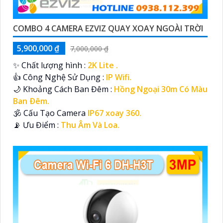
COMBO 4 CAMERA EZVIZ QUAY XOAY NGOÀI TRỜI
5,900,000 ₫
7,000,000 ₫
✨ Chất lượng hình :
2K Lite .
👍 Công Nghệ Sử Dụng :
IP Wifi.
🌙 Khoảng Cách Ban Đêm :
Hồng Ngoại 30m Có Màu
Ban Ðêm.
🕉️ Cấu Tạo Camera
IP67 xoay 360.
️📡 Ưu Điểm :
Thu Âm Và Loa.