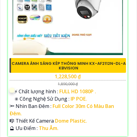
CAMERA ÁNH SÁNG KÉP THÔNG MINH KX-AF2112N-DL-A
KBVISION
1,228,500 ₫
1,890,000 ₫
️⚡ Chất lượng hình :
FULL HD 1080P .
✳️ Công Nghệ Sử Dụng :
IP POE.
🔦 Nhìn Ban Đêm :
Full Color 30m Có Màu Ban
Ðêm.
🎼️ Thiết Kế Camera
Dome Plastic.
️🔮 Ưu Điểm :
Thu Âm.