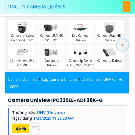
CÔNG TY CAMERA QUẬN 6
Camera Uniview
Camera UNV 4K
Lắp Camera
Camera Ultra HD
Có Chống Trộm
Siêu Nét
Uniview
Uniview
Lắp Camera UNV
Camera Ip
Camera Ip Dome
Camera Ip Dahua
Ghi Âm
Uniview
Full Color Kbvision
Camera Quan Sát
Lắp Camera Uniview
Lắp Camera UNV Full Hd
1080P
Camera Uniview IPC325LE-ADF28K-G
Thương hiệu:
UNV (Uniview)
Ngày đăng:
1/21/2025 11:22:28 AM
45%
00 ₫