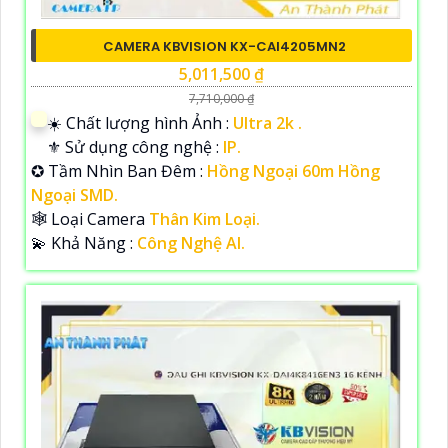
CAMERA KBVISION KX-CAI4205MN2
5,011,500 ₫
7,710,000 ₫
☀️ Chất lượng hình Ảnh :
Ultra 2k .
⚜️ Sử dụng công nghệ :
IP.
✪ Tầm Nhìn Ban Đêm :
Hồng Ngoại 60m Hồng
Ngoại SMD.
🕸️ Loại Camera
Thân Kim Loại.
️💫 Khả Năng :
Công Nghệ AI.