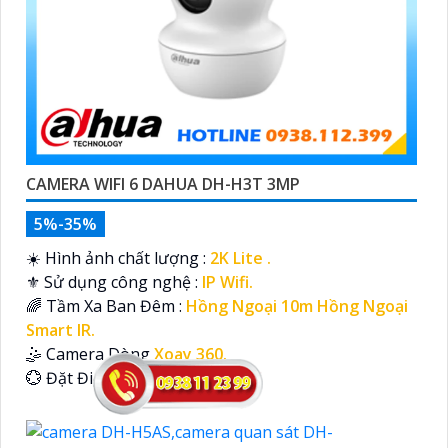
CAMERA WIFI 6 DAHUA DH-H3T 3MP
5%-35%
☀️ Hình ảnh chất lượng :
2K Lite .
⚜️ Sử dụng công nghệ :
IP Wifi.
🌈 Tầm Xa Ban Đêm :
Hồng Ngoại 10m Hồng Ngoại
Smart IR.
🤹 Camera Dòng
Xoay 360.
️💮 Đặt Điểm :
Thu Âm Và Loa.