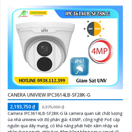
CANERA UNIVIEW IPC3614LB-SF28K-G
2,193,750 ₫
3,375,000 ₫
Camera IPC3614LB-SF28K-G là camera quan sát chất lượng
ủa nhà uniview với độ phân giải 4.0MP, công nghệ PoE cấp
nguồn qua dây mạng, có khả năng phát hiện xâm nhập và
nhận dạng người, nhìn ban đêm bằng hồng ngoại smart IR,