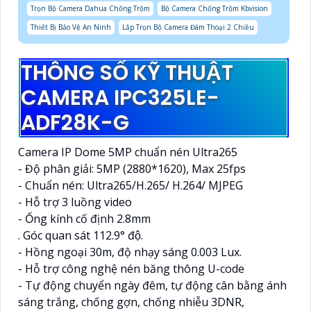
Trọn Bộ Camera Dahua Chống Trộm
Bộ Camera Chống Trộm Kbvision
Thiết Bị Bảo Vệ An Ninh
Lắp Trọn Bộ Camera Đàm Thoại 2 Chiều
THÔNG SỐ KỸ THUẬT
CAMERA IPC325LE-
ADF28K-G
Camera IP Dome 5MP chuẩn nén Ultra265
- Độ phân giải: 5MP (2880*1620), Max 25fps
- Chuẩn nén: Ultra265/H.265/ H.264/ MJPEG
- Hỗ trợ 3 luồng video
- Ống kính cố định 2.8mm
. Góc quan sát 112.9° độ.
- Hồng ngoại 30m, độ nhạy sáng 0.003 Lux.
- Hỗ trợ công nghệ nén băng thông U-code
- Tự động chuyển ngày đêm, tự động cân bằng ánh
sáng trắng, chống gợn, chống nhiễu 3DNR,