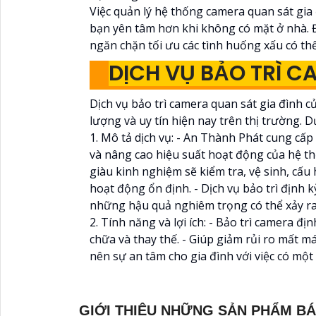
Việc quản lý hệ thống camera quan sát gia
bạn yên tâm hơn khi không có mặt ở nhà. 
ngăn chặn tối ưu các tình huống xấu có thể
DỊCH VỤ BẢO TRÌ C
Dịch vụ bảo trì camera quan sát gia đình 
lượng và uy tín hiện nay trên thị trường. Dư
1. Mô tả dịch vụ: - An Thành Phát cung cấp 
và nâng cao hiệu suất hoạt động của hệ th
giàu kinh nghiệm sẽ kiểm tra, vệ sinh, cấ
hoạt động ổn định. - Dịch vụ bảo trì định 
những hậu quả nghiêm trọng có thể xảy ra
2. Tính năng và lợi ích: - Bảo trì camera đị
chữa và thay thế. - Giúp giảm rủi ro mất m
nên sự an tâm cho gia đình với việc có một
GIỚI THIỆU NHỮNG SẢN PHẨM B