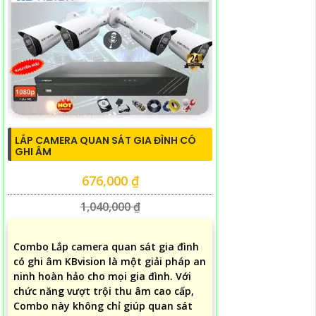
LẮP CAMERA QUAN SÁT GIA ĐÌNH CÓ
GHI ÂM
676,000 ₫
1,040,000 ₫
Combo Lắp camera quan sát gia đình
có ghi âm KBvision là một giải pháp an
ninh hoàn hảo cho mọi gia đình. Với
chức năng vượt trội thu âm cao cấp,
Combo này không chỉ giúp quan sát