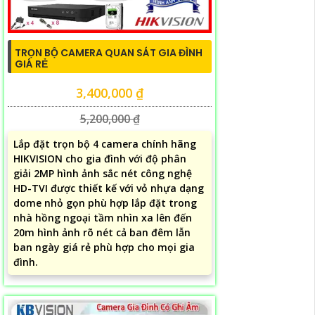
TRỌN BỘ CAMERA QUAN SÁT GIA ĐÌNH
GIÁ RẺ
3,400,000 ₫
5,200,000 ₫
Lắp đặt trọn bộ 4 camera chính hãng
HIKVISION cho gia đình với độ phân
giải 2MP hình ảnh sắc nét công nghệ
HD-TVI được thiết kế với vỏ nhựa dạng
dome nhỏ gọn phù hợp lắp đặt trong
nhà hồng ngoại tầm nhìn xa lên đến
20m hình ảnh rõ nét cả ban đêm lẫn
ban ngày giá rẻ phù hợp cho mọi gia
đình.