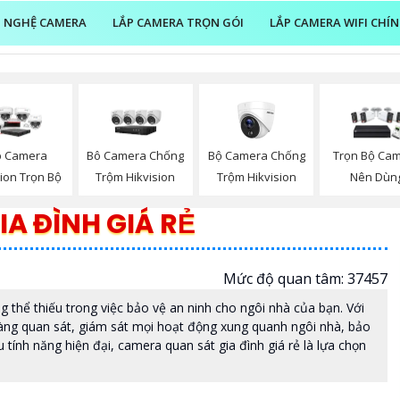
 NGHỆ CAMERA
LẮP CAMERA TRỌN GÓI
LẮP CAMERA WIFI CHÍ
Bộ Camera Chống
p Camera
Bô Camera Chống
Trọn Bộ Ca
Trộm Hikvision
sion Trọn Bộ
Trộm Hikvision
Nên Dùn
A ĐÌNH GIÁ RẺ
Mức độ quan tâm: 37457
ng thể thiếu trong việc bảo vệ an ninh cho ngôi nhà của bạn. Với
dàng quan sát, giám sát mọi hoạt động xung quanh ngôi nhà, bảo
u tính năng hiện đại, camera quan sát gia đình giá rẻ là lựa chọn