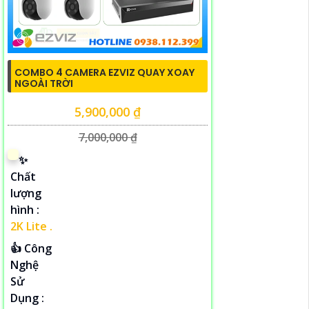
COMBO 4 CAMERA EZVIZ QUAY XOAY
NGOÀI TRỜI
5,900,000 ₫
7,000,000 ₫
✨
Chất
lượng
hình :
2K Lite .
👍 Công
Nghệ
Sử
Dụng :