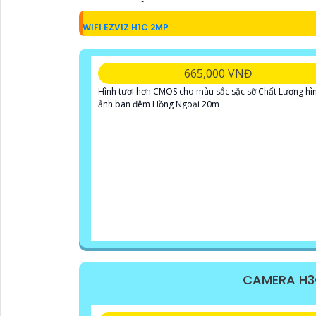
WIFI EZVIZ H1C 2MP
665,000 VNĐ
Hình tươi hơn CMOS cho màu sắc sặc sỡ Chất Lượng hì
ảnh ban đêm Hồng Ngoại 20m
CAMERA H3C