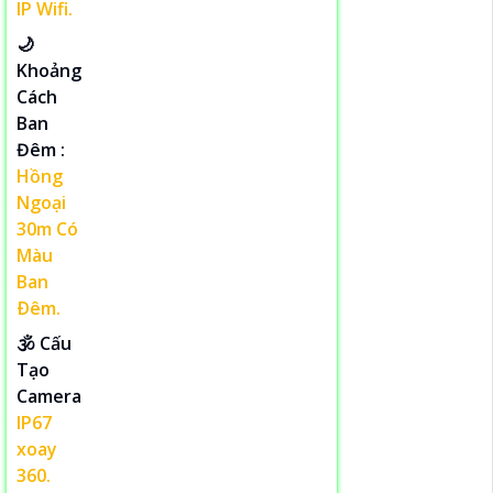
IP Wifi.
🌙
Khoảng
Cách
Ban
Đêm :
Hồng
Ngoại
30m Có
Màu
Ban
Ðêm.
🕉️ Cấu
Tạo
Camera
IP67
xoay
360.