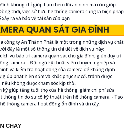
 đình không chỉ giúp bạn theo dõi an ninh mà còn giúp
Đồng thời, việc sở hữu hệ thống camera cũng là biện pháp
 xảy ra và bảo vệ tài sản của bạn.
AMERA QUAN SÁT GIA ĐÌNH
của công ty An Thành Phát là một trong những dịch vụ chất
ới đây là một số thông tin chi tiết về dịch vụ này:
dịch vụ bảo trì camera quan sát cho gia đình, giúp duy trì
ống camera. - Đội ngũ kỹ thuật viên chuyên nghiệp và
u hình và kiểm tra hoạt động của camera để khẳng định
kỳ giúp phát hiện sớm và khắc phục sự cố, tránh được
 nếu không được chăm sóc kịp thời.
nh kỳ giúp tăng tuổi thọ của hệ thống, giảm chi phí sửa
át thông tin do sự cố kỹ thuật trên hệ thống camera. - Tạo
 hệ thống camera hoạt động ổn định và tin cậy.
ÁN CHẠY