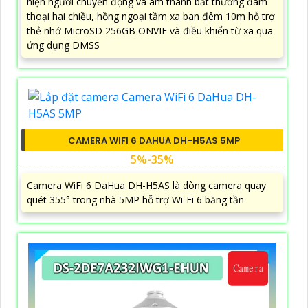
hiện người chuyển động và âm thanh bất thường đàm
thoại hai chiều, hồng ngoại tầm xa ban đêm 10m hỗ trợ
thẻ nhớ MicroSD 256GB ONVIF và điều khiển từ xa qua
ứng dụng DMSS
CAMERA WIFI 6 DAHUA DH-H5AS 5MP
5%-35%
Camera WiFi 6 DaHua DH-H5AS là dòng camera quay
quét 355° trong nhà 5MP hỗ trợ Wi-Fi 6 băng tần