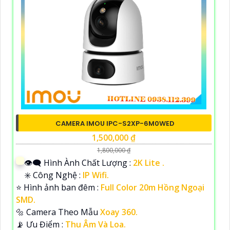
CAMERA IMOU IPC-S2XP-6M0WED
1,500,000 ₫
1,800,000 ₫
👁️‍🗨 Hình Ành Chất Lượng :
2K Lite .
✳️ Công Nghệ :
IP Wifi.
⭐ Hình ảnh ban đêm :
Full Color 20m Hồng Ngoại
SMD.
🔩 Camera Theo Mẫu
Xoay 360.
️📡 Ưu Điểm :
Thu Âm Và Loa.