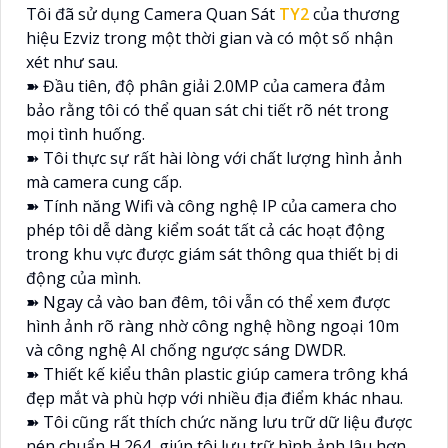
Tôi đã sử dụng Camera Quan Sát
TY2
của thương
hiệu Ezviz trong một thời gian và có một số nhận
xét như sau.
➽ Đầu tiên, độ phân giải 2.0MP của camera đảm
bảo rằng tôi có thể quan sát chi tiết rõ nét trong
mọi tình huống.
➽ Tôi thực sự rất hài lòng với chất lượng hình ảnh
mà camera cung cấp.
➽ Tính năng Wifi và công nghệ IP của camera cho
phép tôi dễ dàng kiểm soát tất cả các hoạt động
trong khu vực được giám sát thông qua thiết bị di
động của mình.
➽ Ngay cả vào ban đêm, tôi vẫn có thể xem được
hình ảnh rõ ràng nhờ công nghệ hồng ngoại 10m
và công nghệ AI chống ngược sáng DWDR.
➽ Thiết kế kiểu thân plastic giúp camera trông khá
đẹp mắt và phù hợp với nhiều địa điểm khác nhau.
➽ Tôi cũng rất thích chức năng lưu trữ dữ liệu được
nén chuẩn H.264, giúp tôi lưu trữ hình ảnh lâu hơn.