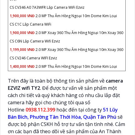
CS CV346 A0 7A3WFR Lắp Camera WiFi Ezviz
1,900,000 VNĐ
2.0 MP Thu Âm Hồng Ngoại 10m Dome Kim Loại
CS C1C Lắp Camera WiFi
1,900,000 VNĐ
2.0 MP Xoay 360 Thu Âm Hồng Ngoại 10m Xoay 360
CS C6N Lắp Camera Wifi Ezviz
1,199,000 VNĐ
2.0 MP Xoay 360 Thu Âm Hồng Ngoại 10m Xoay 360
CS CV246 Camera WIFI Ezviz
1,400,000 VNĐ
2.0 MP Thu Âm Hồng Ngoại 10m Dome Kim Loại
Trên đây là toàn bộ thông tin sản phẩm về
camera
EZVIZ wifi TY2
. Để được tư vấn về sản phẩm một
cách chi tiết và quý khách hàng có nhu cầu lắp đặt
camera hãy gọi cho chúng tôi qua số
Hotline
0938.112.399
hoặc đến tại công ty
51 Lũy
Bán Bích, Phường Tân Thới Hòa, Quận Tân Phú
sẽ
được bộ phận CSKH hỗ trợ tư vấn tận tình nhé. Cảm
ơn các bạn đã theo dõi về sản phẩm của An Thành