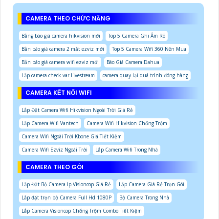
CAMERA THEO CHỨC NĂNG
Bảng báo giá camera hikvision mới
Top 5 Camera Ghi Âm Rõ
Bản báo giá camera 2 mắt ezviz mới
Top 5 Camera Wifi 360 Nên Mua
Bản báo giá camera wifi ezviz mới
Báo Giá Camera Dahua
Lắp camera check var Livestream
camera quay lại quá trình đóng hàng
CAMERA KẾT NỐI WIFI
Lắp Đặt Camera Wifi Hikvision Ngoài Trời Giá Rẻ
Lắp Camera Wifi Vantech
Camera Wifi Hikvision Chống Trộm
Camera Wifi Ngoài Trời Kbone Giá Tiết Kiệm
Camera Wifi Ezviz Ngoài Trời
Lắp Camera Wifi Trong Nhà
CAMERA THEO GÓI
Lắp Đặt Bộ Camera Ip Visioncop Giá Rẻ
Lắp Camera Giá Rẻ Trọn Gói
Lắp đặt trọn bộ Camera Full Hd 1080P
Bộ Camera Trong Nhà
Lắp Camera Visioncop Chống Trộm Combo Tiết Kiệm