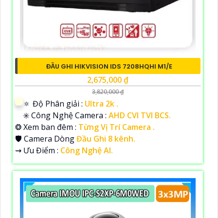
ĐẦU GHI HIKVISION IDS 7208HQHI M1/E
2,675,000 ₫
3,820,000 ₫
🔅 Độ Phân giải :
Ultra 2k .
✳️ Công Nghệ Camera :
AHD CVI TVI BCS.
❂ Xem ban đêm :
Từng Vị Trí Camera .
🛡 Camera Dòng
Đầu Ghi 8 kênh.
️⇝ Ưu Điểm :
Công Nghệ AI.