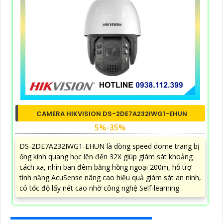
CAMERA HIKVISION DS-2DE7A232IWG1-EHUN
5%-35%
DS-2DE7A232IWG1-EHUN là dòng speed dome trang bị
ống kính quang học lên đến 32X giúp giám sát khoảng
cách xa, nhìn ban đêm bằng hồng ngoại 200m, hỗ trợ
tính năng AcuSense nâng cao hiệu quả giám sát an ninh,
có tốc độ lấy nét cao nhờ công nghệ Self-learning