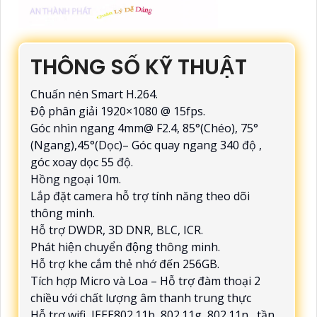
THÔNG SỐ KỸ THUẬT
Chuấn nén Smart H.264.
Độ phân giải 1920×1080 @ 15fps.
Góc nhìn ngang 4mm@ F2.4, 85°(Chéo), 75°
(Ngang),45°(Dọc)– Góc quay ngang 340 độ ,
góc xoay dọc 55 độ.
Hồng ngoại 10m.
Lắp đặt camera hỗ trợ tính năng theo dõi
thông minh.
Hỗ trợ DWDR, 3D DNR, BLC, ICR.
Phát hiện chuyển động thông minh.
Hỗ trợ khe cắm thẻ nhớ đến 256GB.
Tích hợp Micro và Loa – Hỗ trợ đàm thoại 2
chiều với chất lượng âm thanh trung thực
Hỗ trợ wifi, IEEE802.11b, 802.11g, 802.11n , tần