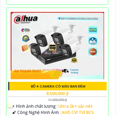
BỘ 4 CAMERA CÓ MÀU BAN ĐÊM
8,500,000 ₫
11,000,000 ₫
️⚡ Hình ảnh chất lượng :
Ultra 2k+ sắc nét .
🌠 Công Nghệ Hình Ảnh :
AHD CVI TVI BCS.