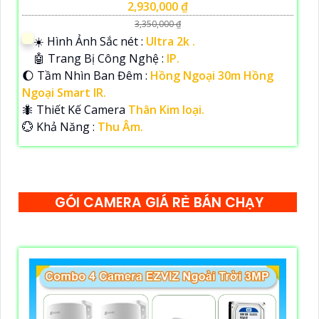
2,930,000 ₫
3,350,000 ₫
☀️ Hình Ảnh Sắc nét :
Ultra 2k .
🤖️ Trang Bị Công Nghệ :
IP.
🌔 Tầm Nhìn Ban Đêm :
Hồng Ngoại 30m Hồng
Ngoại Smart IR.
🐜 Thiết Kế Camera
Thân Kim loại.
️💮 Khả Năng :
Thu Âm.
GÓI CAMERA GIÁ RẺ BÁN CHẠY