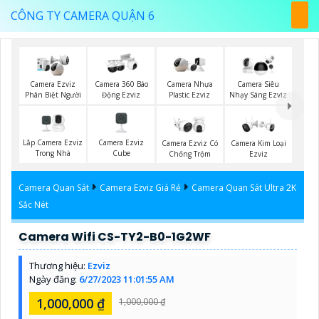
CÔNG TY CAMERA QUẬN 6
Camera Ezviz
Camera 360 Báo
Camera Nhựa
Camera Siêu
Phân Biệt Người
Động Ezviz
Plastic Ezviz
Nhạy Sáng Ezviz
Lắp Camera Ezviz
Camera Ezviz
Camera Ezviz Có
Camera Kim Loại
Trong Nhà
Cube
Chống Trộm
Ezviz
Camera Quan Sát
Camera Ezviz Giá Rẻ
Camera Quan Sát Ultra 2K
Sắc Nét
Camera Wifi CS-TY2-B0-1G2WF
Thương hiệu:
Ezviz
Ngày đăng:
6/27/2023 11:01:55 AM
1,000,000 ₫
1,000,000 ₫