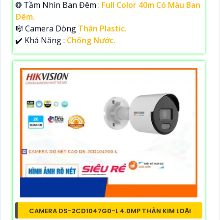
❂ Tầm Nhìn Ban Đêm :
Full Color 40m Có Màu Ban
Ðêm.
🎼️ Camera Dòng
Thân Plastic.
️✔️ Khả Năng :
Chống Nước.
CAMERA DS-2CD1047G0-L 4.0MP THÂN KIM LOẠI