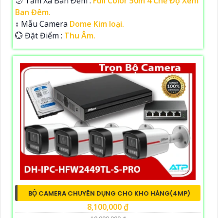
🌙 Tầm Xa Ban Đêm :
Full Color 50m 4 Chế Độ Xem
Ban Đêm.
↕️ Mẫu Camera
Dome Kim loại.
️💮 Đặt Điểm :
Thu Âm.
BỘ CAMERA CHUYÊN DỤNG CHO KHO HÀNG(4MP)
8,100,000 ₫