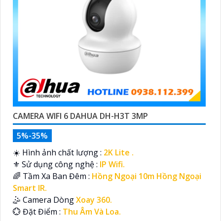
CAMERA WIFI 6 DAHUA DH-H3T 3MP
5%-35%
☀️ Hình ảnh chất lượng :
2K Lite .
⚜️ Sử dụng công nghệ :
IP Wifi.
🌈 Tầm Xa Ban Đêm :
Hồng Ngoại 10m Hồng Ngoại
Smart IR.
🤹 Camera Dòng
Xoay 360.
️💮 Đặt Điểm :
Thu Âm Và Loa.