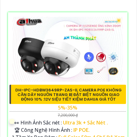
DH-IPC-HDBW3649RP-ZAS-IL CAMERA POE KHÔNG
CẦN DÂY NGUỒN TRANG BỊ ĐẶT BIỆT NGUỒN GIAO
ĐỘNG 10% :12V SIỆU TIẾT KIỆM DAHUA GIÁ TỐT
5%-35%
7,200,000 ₫
️👀 Hình Ảnh Sắc nét :
Ultra 3k + Sắc Nét .
🏆 Công Nghệ Hình Ảnh :
IP POE.