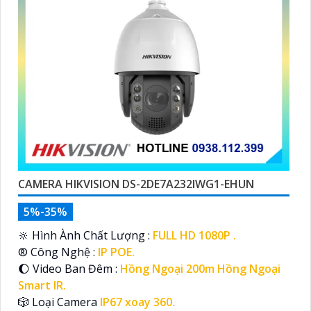
CAMERA HIKVISION DS-2DE7A232IWG1-EHUN
5%-35%
🔆 Hình Ành Chất Lượng :
FULL HD 1080P .
®️ Công Nghệ :
IP POE.
🌔 Video Ban Đêm :
Hồng Ngoại 200m Hồng Ngoại
Smart IR.
🎲 Loại Camera
IP67 xoay 360.