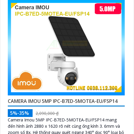
CAMERA IMOU 5MP IPC-B7ED-5MOTEA-EU/FSP14
5%-35%
2,090,000 ₫
Camera Imou 5MP IPC-B7ED-5MOTEA-EU/FSP14 mang
đến hình ảnh 2880 x 1620 rõ nét cùng ống kính 3. 6mm và
zoom số 8x. Hệ thống quay quét ngang 340° dọc 90° loại bỏ