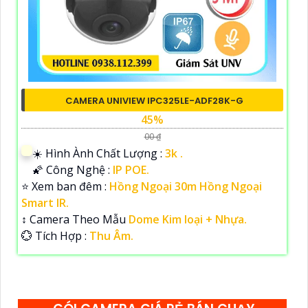
CAMERA UNIVIEW IPC325LE-ADF28K-G
45%
00 ₫
☀️ Hình Ành Chất Lượng :
3k .
🌠 Công Nghệ :
IP POE.
⭐ Xem ban đêm :
Hồng Ngoại 30m Hồng Ngoại
Smart IR.
↕️ Camera Theo Mẫu
Dome Kim loại + Nhựa.
️💮 Tích Hợp :
Thu Âm.