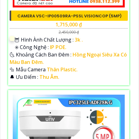
CAMERA VSC-IP00509RA-PSSL VISIONCOP (5MP)
1,715,000 ₫
2,450,000 ₫
🦉 Hình Ành Chất Lượng :
3k .
✳️ Công Nghệ :
IP POE.
🌜 Khoảng Cách Ban Đêm :
Hồng Ngoại Siêu Xa Có
Màu Ban Ðêm.
🔩 Mẫu Camera
Thân Plastic.
️🔔 Ưu Điểm :
Thu Âm.