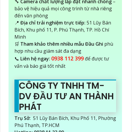
🔧
Camera chất lượng lắp đặt nhanh chóng
–
bảo vệ hiệu quả mọi công trình từ nhà riêng
đến văn phòng
📍
Địa chỉ trải nghiệm trực tiếp:
51 Lũy Bán
Bích, Khu phố 11, P. Phú Thạnh, TP. Hồ Chí
Minh
🛒
Tham khảo thêm nhiều mẫu Đầu Ghi
phù
hợp nhu cầu giám sát đa dạng
0938 112 399
📞
Liên hệ ngay:
để được tư
vấn và báo giá tốt nhất
CÔNG TY TNHH TM-
DV ĐẦU TƯ AN THÀNH
PHÁT
Trụ Sở:
51 Lũy Bán Bích, Khu Phố 11, Phường
Phú Thạnh, TP.HCM