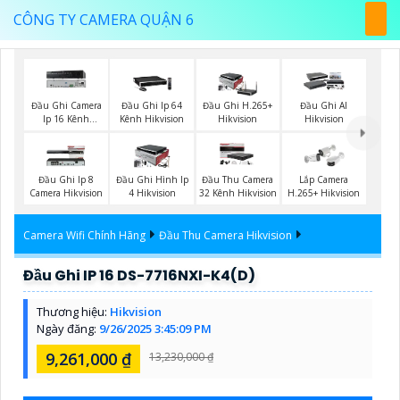
CÔNG TY CAMERA QUẬN 6
Đầu Ghi Camera
Đầu Ghi Ip 64
Đầu Ghi H.265+
Đầu Ghi AI
Ip 16 Kênh
Kênh Hikvision
Hikvision
Hikvision
Hikvision
Đầu Ghi Ip 8
Đầu Ghi Hình Ip
Đầu Thu Camera
Lắp Camera
Camera Hikvision
4 Hikvision
32 Kênh Hikvision
H.265+ Hikvision
Camera Wifi Chính Hãng
Đầu Thu Camera Hikvision
Đầu Ghi IP 16 DS-7716NXI-K4(D)
Thương hiệu:
Hikvision
Ngày đăng:
9/26/2025 3:45:09 PM
9,261,000 ₫
13,230,000 ₫