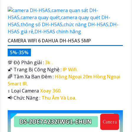
CAMERA WIFI 6 DAHUA DH-H5AS 5MP
5%-35%
💯 Độ Phân giải :
3k .
🌠 Trang Bị Công Nghệ :
IP Wifi.
🌈 Tầm Xa Ban Đêm :
Hồng Ngoại 20m Hồng Ngoại
Smart IR.
↕️ Loại Camera
Xoay 360.
️📢 Chức Năng :
Thu Âm Và Loa.