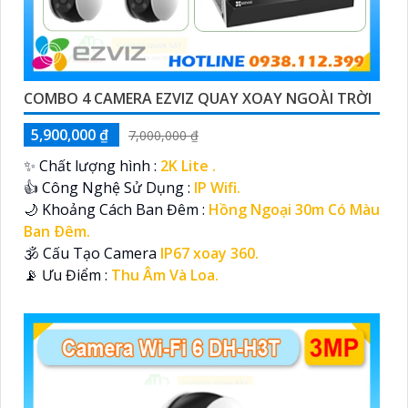
COMBO 4 CAMERA EZVIZ QUAY XOAY NGOÀI TRỜI
5,900,000 ₫
7,000,000 ₫
✨ Chất lượng hình :
2K Lite .
👍 Công Nghệ Sử Dụng :
IP Wifi.
🌙 Khoảng Cách Ban Đêm :
Hồng Ngoại 30m Có Màu
Ban Ðêm.
🕉️ Cấu Tạo Camera
IP67 xoay 360.
️📡 Ưu Điểm :
Thu Âm Và Loa.