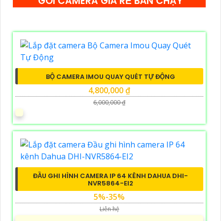
GÓI CAMERA GIÁ RẺ BÁN CHẠY
BỘ CAMERA IMOU QUAY QUÉT TỰ ĐỘNG
4,800,000 ₫
6,000,000 ₫
ĐẦU GHI HÌNH CAMERA IP 64 KÊNH DAHUA DHI-
NVR5864-EI2
5%-35%
Liên hệ