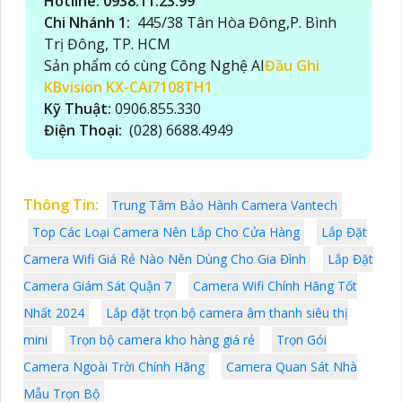
Hotline: 0938.11.23.99
Chi Nhánh 1:
445/38 Tân Hòa Đông,P. Bình
Trị Đông, TP. HCM
Sản phẩm có cùng Công Nghệ AI
Đầu Ghi
KBvision KX-CAi7108TH1
Kỹ Thuật:
0906.855.330
Điện Thoại:
(028) 6688.4949
Thông Tin:
Trung Tâm Bảo Hành Camera Vantech
Top Các Loại Camera Nên Lắp Cho Cửa Hàng
Lắp Đặt
Camera Wifi Giá Rẻ Nào Nên Dùng Cho Gia Đình
Lắp Đặt
Camera Giám Sát Quận 7
Camera Wifi Chính Hãng Tốt
Nhất 2024
Lắp đặt trọn bộ camera âm thanh siêu thị
mini
Trọn bộ camera kho hàng giá rẻ
Trọn Gói
Camera Ngoài Trời Chính Hãng
Camera Quan Sát Nhà
Mẫu Trọn Bộ