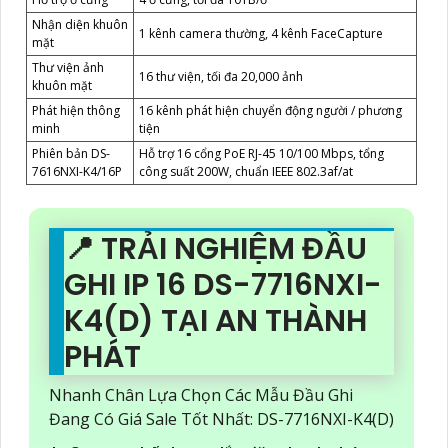
Nhận diện khuôn
1 kênh camera thường, 4 kênh FaceCapture
mặt
Thư viện ảnh
16 thư viện, tối đa 20,000 ảnh
khuôn mặt
Phát hiện thông
16 kênh phát hiện chuyển động người / phương
minh
tiện
Phiên bản DS-
Hỗ trợ 16 cổng PoE RJ-45 10/100 Mbps, tổng
7616NXI-K4/16P
công suất 200W, chuẩn IEEE 802.3af/at
📍 TRẢI NGHIỆM ĐẦU
GHI IP 16 DS-7716NXI-
K4(D) TẠI AN THÀNH
PHÁT
Nhanh Chân Lựa Chọn Các Mẫu Đầu Ghi
Đang Có Giá Sale Tốt Nhất: DS-7716NXI-K4(D)