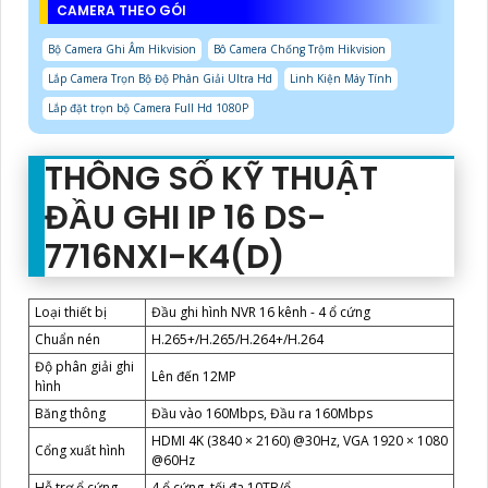
CAMERA THEO GÓI
Bộ Camera Ghi Âm Hikvision
Bô Camera Chống Trộm Hikvision
Lắp Camera Trọn Bộ Độ Phân Giải Ultra Hd
Linh Kiện Máy Tính
Lắp đặt trọn bộ Camera Full Hd 1080P
THÔNG SỐ KỸ THUẬT
ĐẦU GHI IP 16 DS-
7716NXI-K4(D)
Loại thiết bị
Đầu ghi hình NVR 16 kênh - 4 ổ cứng
Chuẩn nén
H.265+/H.265/H.264+/H.264
Độ phân giải ghi
Lên đến 12MP
hình
Băng thông
Đầu vào 160Mbps, Đầu ra 160Mbps
HDMI 4K (3840 × 2160) @30Hz, VGA 1920 × 1080
Cổng xuất hình
@60Hz
Hỗ trợ ổ cứng
4 ổ cứng, tối đa 10TB/ổ