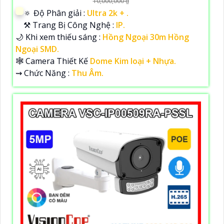
10,000,000 ₫
🔅 Độ Phân giải :
Ultra 2k + .
⚒ Trang Bị Công Nghệ :
IP.
🌙 Khi xem thiếu sáng :
Hồng Ngoại 30m Hồng
Ngoại SMD.
🕸️ Camera Thiết Kế
Dome Kim loại + Nhựa.
️⇝ Chức Năng :
Thu Âm.