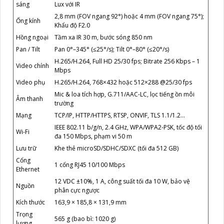
sáng
Lux với IR
2,8 mm (FOV ngang 92°) hoặc 4 mm (FOV ngang 75°);
Ống kính
Khẩu độ F2.0
Hồng ngoại
Tầm xa IR 30 m, bước sóng 850 nm
Pan / Tilt
Pan 0°–345° (≤25°/s); Tilt 0°–80° (≤20°/s)
H.265/H.264, Full HD 25/30 fps; Bitrate 256 Kbps – 1
Video chính
Mbps
Video phụ
H.265/H.264, 768×432 hoặc 512×288 @25/30 fps
Mic & loa tích hợp, G.711/AAC-LC, lọc tiếng ồn môi
Âm thanh
trường
Mạng
TCP/IP, HTTP/HTTPS, RTSP, ONVIF, TLS 1.1/1.2…
IEEE 802.11 b/g/n, 2.4 GHz, WPA/WPA2-PSK, tốc độ tối
Wi-Fi
đa 150 Mbps, phạm vi 50 m
Lưu trữ
Khe thẻ microSD/SDHC/SDXC (tối đa 512 GB)
Cổng
1 cổng RJ45 10/100 Mbps
Ethernet
12 VDC ±10%, 1 A, công suất tối đa 10 W, bảo vệ
Nguồn
phân cực ngược
Kích thước
163,9 × 185,8 × 131,9 mm
Trọng
565 g (bao bì: 1020 g)
lượng