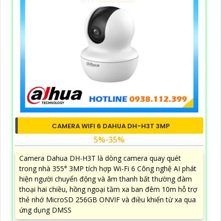
CAMERA WIFI 6 DAHUA DH-H3T 3MP
5%-35%
Camera Dahua DH-H3T là dòng camera quay quét
trong nhà 355° 3MP tích hợp Wi-Fi 6 Công nghệ AI phát
hiện người chuyển động và âm thanh bất thường đàm
thoại hai chiều, hồng ngoại tầm xa ban đêm 10m hỗ trợ
thẻ nhớ MicroSD 256GB ONVIF và điều khiển từ xa qua
ứng dụng DMSS