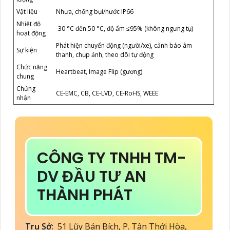
Vật liệu
Nhựa, chống bụi/nước IP66
Nhiệt độ
-30 °C đến 50 °C, độ ẩm ≤95% (không ngưng tụ)
hoạt động
Phát hiện chuyển động (người/xe), cảnh báo âm
Sự kiện
thanh, chụp ảnh, theo dõi tự động
Chức năng
Heartbeat, Image Flip (gương)
chung
Chứng
CE-EMC, CB, CE-LVD, CE-RoHS, WEEE
nhận
CÔNG TY TNHH TM-
DV ĐẦU TƯ AN
THÀNH PHÁT
Trụ Sở:
51 Lũy Bán Bích, P. Tân Thới Hòa,