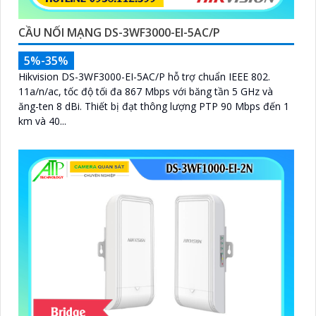
CẦU NỐI MẠNG DS-3WF3000-EI-5AC/P
5%-35%
Hikvision DS-3WF3000-EI-5AC/P hỗ trợ chuẩn IEEE 802.
11a/n/ac, tốc độ tối đa 867 Mbps với băng tần 5 GHz và
ăng-ten 8 dBi. Thiết bị đạt thông lượng PTP 90 Mbps đến 1
km và 40...