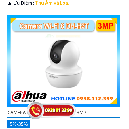
️📡 Ưu Điểm :
Thu Âm Và Loa.
CAMERA WIFI 6 DAHUA DH-H3T 3MP
5%-35%