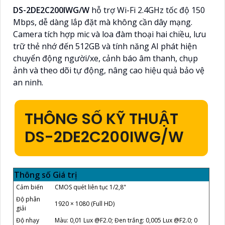
DS-2DE2C200IWG/W
hỗ trợ Wi-Fi 2.4GHz tốc độ 150
Mbps, dễ dàng lắp đặt mà không cần dây mạng.
Camera tích hợp mic và loa đàm thoại hai chiều, lưu
trữ thẻ nhớ đến 512GB và tính năng AI phát hiện
chuyển động người/xe, cảnh báo âm thanh, chụp
ảnh và theo dõi tự động, nâng cao hiệu quả bảo vệ
an ninh.
THÔNG SỐ KỸ THUẬT
DS-2DE2C200IWG/W
Thông số
Giá trị
Cảm biến
CMOS quét liên tục 1/2,8"
Độ phân
1920 × 1080 (Full HD)
giải
Độ nhạy
Màu: 0,01 Lux @F2.0; Đen trắng: 0,005 Lux @F2.0; 0