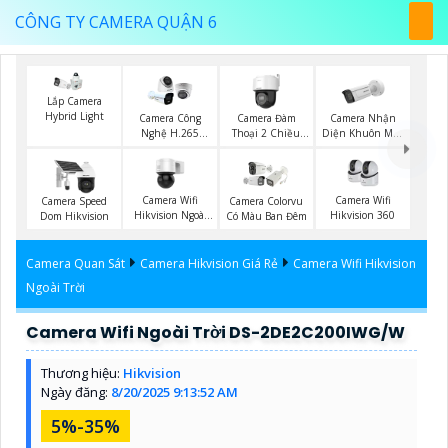
CÔNG TY CAMERA QUẬN 6
Lắp Camera
Hybrid Light
Camera Đàm
Camera Nhận
Camera Công
Thoại 2 Chiều
Diện Khuôn Mặt
Nghệ H.265
Hikvision
Hikvision
Hikvision
Camera Wifi
Camera Wifi
Camera Speed
Camera Colorvu
Hikvision Ngoài
Hikvision 360
Dom Hikvision
Có Màu Ban Đêm
Trời 360
Camera Quan Sát
Camera Hikvision Giá Rẻ
Camera Wifi Hikvision
Ngoài Trời
Camera Wifi Ngoài Trời DS-2DE2C200IWG/W
Thương hiệu:
Hikvision
Ngày đăng:
8/20/2025 9:13:52 AM
5%-35%