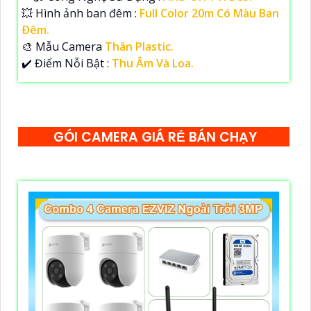
💥 Hình ảnh ban đêm :
Full Color 20m Có Màu Ban
Ðêm.
🎨 Mẫu Camera
Thân Plastic.
️✔️ Điểm Nỗi Bật :
Thu Âm Và Loa.
GÓI CAMERA GIÁ RẺ BÁN CHẠY