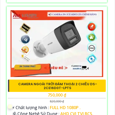
CAMERA NGOÀI TRỜI ĐÀM THOẠI 2 CHIỀU DS-
2CE16D0T-LPTS
750,000 ₫
820,000 ₫
️⚡ Chất lượng hình :
FULL HD 1080P .
🕉️ Công Nghệ Sử Dụng :
AHD CVI TVI BCS.