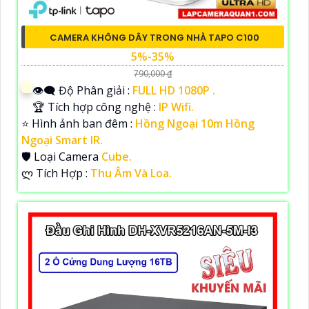
CAMERA KHÔNG DÂY TRONG NHÀ TAPO C100
5%-35%
790,000 ₫
👁️‍🗨 Độ Phân giải :
FULL HD 1080P .
🏆 Tích hợp công nghệ :
IP Wifi.
⭐ Hình ảnh ban đêm :
Hồng Ngoại 10m Hồng
Ngoại Smart IR.
🛡 Loại Camera
Cube.
️ლ Tích Hợp :
Thu Âm Và Loa.