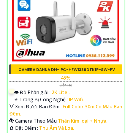
CAMERA DAHUA DH-IPC-HFW1339DTK1P-SW-PV
45%
Liên Hệ
👁 Độ Phân giải :
2K Lite .
⚜️ Trang Bị Công Nghệ :
IP Wifi.
💡 Xem Được Ban Đêm :
Full Color 30m Có Màu Ban
Ðêm.
🐉️ Camera Theo Mẫu
Thân Kim loại + Nhựa.
️👮 Đặt Điểm :
Thu Âm Và Loa.