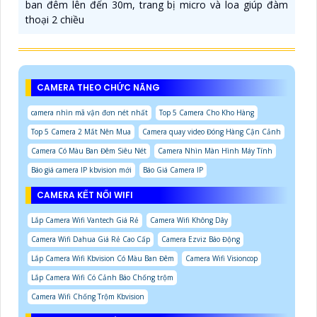
ban đêm lên đến 30m, trang bị micro và loa giúp đàm
thoại 2 chiều
CAMERA THEO CHỨC NĂNG
camera nhìn mã vận đơn nét nhất
Top 5 Camera Cho Kho Hàng
Top 5 Camera 2 Mắt Nên Mua
Camera quay video Đóng Hàng Cận Cảnh
Camera Có Màu Ban Đêm Siêu Nét
Camera Nhìn Màn Hình Máy Tính
Báo giá camera IP kbvision mới
Báo Giá Camera IP
CAMERA KẾT NỐI WIFI
Lắp Camera Wifi Vantech Giá Rẻ
Camera Wifi Không Dây
Camera Wifi Dahua Giá Rẻ Cao Cấp
Camera Ezviz Báo Động
Lắp Camera Wifi Kbvision Có Màu Ban Đêm
Camera Wifi Visioncop
Lắp Camera Wifi Có Cảnh Báo Chống trộm
Camera Wifi Chống Trộm Kbvision