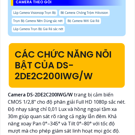
CAMERA THEO GÓI
Lắp Camera Visioncop Trọn Bộ
Bô Camera Chống Trộm Hikvision
Trọn Bộ Camera Nên Dùng sắc nét
Bộ Camera Wifi Giá Rẻ
Lắp Camera Trọn Bộ Giá Rẻ sắc nét
CÁC CHỨC NĂNG NỖI
BẬT CỦA DS-
2DE2C200IWG/W
Camera DS-2DE2C200IWG/W
trang bị cảm biến
CMOS 1/2,8" cho độ phân giải Full HD 1080p sắc nét.
Độ nhạy sáng chỉ 0,01 Lux và hồng ngoại tầm xa
30m giúp quan sát rõ ràng cả ngày lẫn đêm. Khả
năng xoay Pan 0°–345° và Tilt 0°–80° với tốc độ
mượt mà cho phép giám sát linh hoạt mọi góc độ.