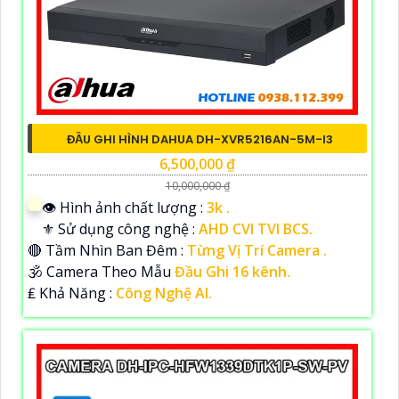
ĐẦU GHI HÌNH DAHUA DH-XVR5216AN-5M-I3
6,500,000 ₫
10,000,000 ₫
👁 Hình ảnh chất lượng :
3k .
⚜️ Sử dụng công nghệ :
AHD CVI TVI BCS.
🔴 Tầm Nhìn Ban Đêm :
Từng Vị Trí Camera .
🕉️ Camera Theo Mẫu
Đầu Ghi 16 kênh.
️₤ Khả Năng :
Công Nghệ AI.