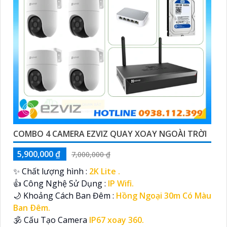
COMBO 4 CAMERA EZVIZ QUAY XOAY NGOÀI TRỜI
5,900,000 ₫
7,000,000 ₫
✨ Chất lượng hình :
2K Lite .
👍 Công Nghệ Sử Dụng :
IP Wifi.
🌙 Khoảng Cách Ban Đêm :
Hồng Ngoại 30m Có Màu
Ban Ðêm.
🕉️ Cấu Tạo Camera
IP67 xoay 360.