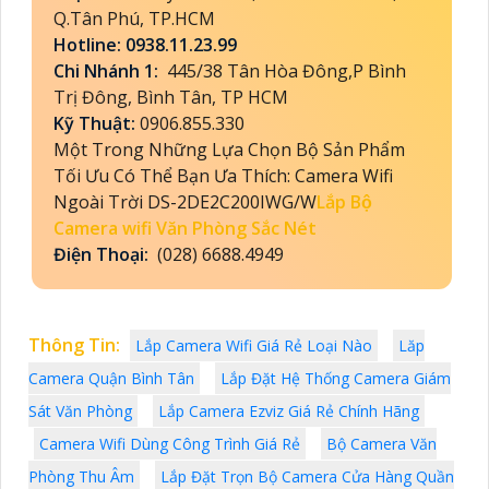
Q.Tân Phú, TP.HCM
Hotline: 0938.11.23.99
Chi Nhánh 1:
445/38 Tân Hòa Đông,P Bình
Trị Đông, Bình Tân, TP HCM
Kỹ Thuật:
0906.855.330
Một Trong Những Lựa Chọn Bộ Sản Phẩm
Tối Ưu Có Thể Bạn Ưa Thích: Camera Wifi
Ngoài Trời DS-2DE2C200IWG/W
Lắp Bộ
Camera wifi Văn Phòng Sắc Nét
Điện Thoại:
(028) 6688.4949
Thông Tin:
Lắp Camera Wifi Giá Rẻ Loại Nào
Lăp
Camera Quận Bình Tân
Lắp Đặt Hệ Thống Camera Giám
Sát Văn Phòng
Lắp Camera Ezviz Giá Rẻ Chính Hãng
Camera Wifi Dùng Công Trình Giá Rẻ
Bộ Camera Văn
Phòng Thu Âm
Lắp Đặt Trọn Bộ Camera Cửa Hàng Quần