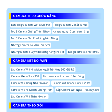
CAMERA THEO CHỨC NĂNG
Bản báo giá camera wifi ezviz mới
Báo giá camera 2 mắt dahua
Top 5 Camera Chống Trộm Nhạy
camera quay rõ tem đơn hàng
Top 5 Camera Cho Kho Hàng Nên Dùng
Những Camera Có Màu Ban Đêm
Những camera quay video đóng hàng chi tiết
Báo giá camera 2 mắt imou
CAMERA KẾT NỐI WIFI
Lắp Camera Wifi Hikvision Ngoài Trời Xoay 360 Giá Rẻ
Camera Kbone Xoay 360
Lắp camera wifi dahua có báo động
Camera Wifi Trong Nhà Kbvision
Camera Wifi Kbone Cube Giá Rẻ
Camera Wifi Hikvision Chống Trộm
Lắp Camera Wifi Ngoài Trời Xoay 360
Lắp Camera Wifi Thân Kbvision
CAMERA THEO GÓI