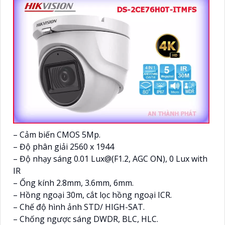
– Cảm biến CMOS 5Mp.
– Độ phân giải 2560 x 1944
– Độ nhạy sáng 0.01 Lux@(F1.2, AGC ON), 0 Lux with
IR
– Ống kính 2.8mm, 3.6mm, 6mm.
– Hồng ngoại 30m, cắt lọc hồng ngoại ICR.
– Chế độ hình ảnh STD/ HIGH-SAT.
– Chống ngược sáng DWDR, BLC, HLC.