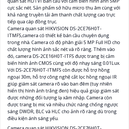
quan sát HDTVI Bán cầu với cảm biến hình ảnh 5MP
cực sắc nét. Sản phẩm sở hữu micro thu âm cùng với
khả năng truyền tải âm thanh chất lượng cao trực
tiếp qua cáp đồng trục.
Camera quan sát HIKVISION DS-2CE76H0T-
ITMFS,camera có thiết kế bán cầu chuyên dụng
trong nhà. Camera có độ phân giải 5 MP Full HD cho
chất lượng hình ảnh sắc nét và rõ ràng. Thêm vào
đó, camera DS-2CE16H0T-ITFS được trang bị cảm
biến hình ảnh CMOS cùng với độ nhạy sáng 0.01Lux.
Với DS-2CE76H0T-ITMFS còn được hỗ trợ hồng
ngoại 30m, hỗ trợ công nghệ cắt lọc hồng ngoại IR
giúp giám sát camera rõ vào ban đêm (tuy nhiên
hiển thị hình ảnh trắng đen) hiệu quả giúp giám sát
được những đối tượng lạ xâm nhập. Camera còn
được trang bị mic và nhiều chức năng chống ngược
sáng DWDR, BLC và HLC cho ảnh rõ ràng dù trong
điều kiện ánh sáng yếu.
Camera quan sát HIKVISION DS-2CE76H0T-