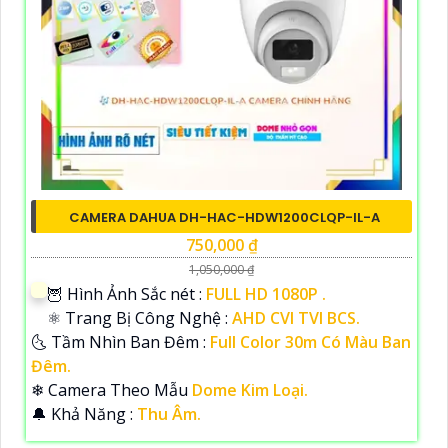
CAMERA DAHUA DH-HAC-HDW1200CLQP-IL-A
750,000 ₫
1,050,000 ₫
🦉 Hình Ảnh Sắc nét :
FULL HD 1080P .
⚛️ Trang Bị Công Nghệ :
AHD CVI TVI BCS.
🌜 Tầm Nhìn Ban Đêm :
Full Color 30m Có Màu Ban
Đêm.
❄ Camera Theo Mẫu
Dome Kim Loại.
️🔔 Khả Năng :
Thu Âm.