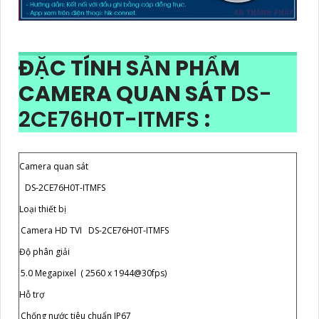
ĐẶC TÍNH SẢN PHẨM
CAMERA QUAN SÁT
DS-
2CE76H0T-ITMFS
:
Camera quan sát
DS-2CE76H0T-ITMFS
Loại thiết bị
Camera HD TVI DS-2CE76H0T-ITMFS
Độ phân giải
5.0 Megapixel ( 2560 x 1944@30fps)
Hỗ trợ
Chống nước tiêu chuẩn IP67