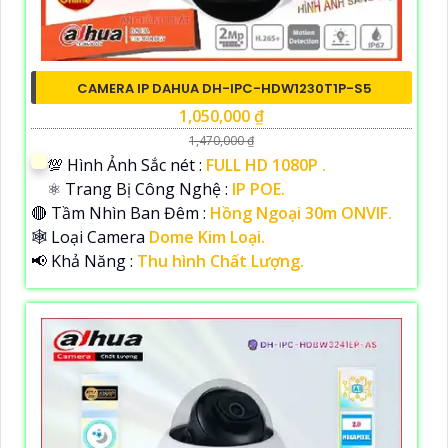
CAMERA IP DAHUA DH-IPC-HDW1230T1P-S5
1,050,000 ₫
1,470,000 ₫
💯 Hình Ảnh Sắc nét :
FULL HD 1080P .
⚛️ Trang Bị Công Nghệ :
IP POE.
🔴 Tầm Nhìn Ban Đêm :
Hồng Ngoại 30m ONVIF.
🕸️ Loại Camera
Dome Kim Loại.
️📢 Khả Năng :
Thu hình Chất Lượng.