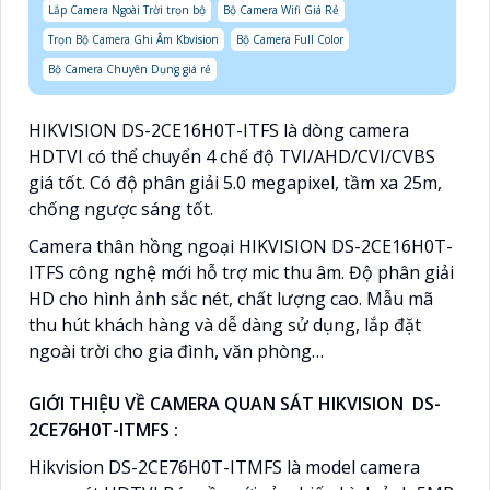
Lắp Camera Ngoài Trời trọn bộ
Bộ Camera Wifi Giá Rẻ
Trọn Bộ Camera Ghi Âm Kbvision
Bộ Camera Full Color
Bộ Camera Chuyên Dụng giá rẻ
HIKVISION DS-2CE16H0T-ITFS là dòng camera
HDTVI có thể chuyển 4 chế độ TVI/AHD/CVI/CVBS
giá tốt. Có độ phân giải 5.0 megapixel, tầm xa 25m,
chống ngược sáng tốt.
Camera thân hồng ngoại HIKVISION DS-2CE16H0T-
ITFS công nghệ mới hỗ trợ mic thu âm. Độ phân giải
HD cho hình ảnh sắc nét, chất lượng cao. Mẫu mã
thu hút khách hàng và dễ dàng sử dụng, lắp đặt
ngoài trời cho gia đình, văn phòng…
GIỚI THIỆU VỀ CAMERA QUAN SÁT HIKVISION DS-
2CE76H0T-ITMFS :
Hikvision DS-2CE76H0T-ITMFS là model camera