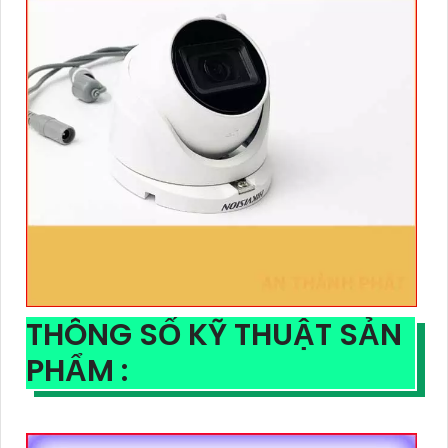
THÔNG SỐ KỸ THUẬT SẢN
PHẨM :