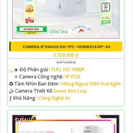
CAMERA IP DAHUA DH-IPC-HDBW3241EP-AS
3,150,000 ₫
4,471,000 ₫
☀️ Độ Phân giải :
FULL HD 1080P .
⚛️ Camera Công nghệ :
IP POE.
✪ Tầm Nhìn Ban Đêm :
Hồng Ngoại 50m Starlight.
🤹 Camera Thiết Kế
Dome Kim Loại.
️ƒ Khả Năng :
Công Nghệ AI.