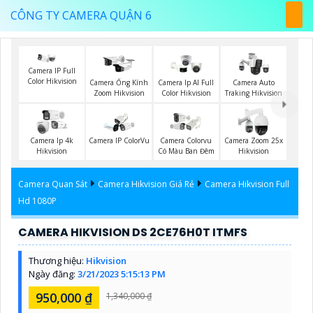
CÔNG TY CAMERA QUẬN 6
Camera IP Full
Color Hikvision
Camera Ống Kính
Camera Ip AI Full
Camera Auto
Zoom Hikvision
Color Hikvision
Traking Hikvision
Camera Ip 4k
Camera IP ColorVu
Camera Colorvu
Camera Zoom 25x
Hikvision
Có Màu Ban Đêm
Hikvision
Camera Quan Sát
Camera Hikvision Giá Rẻ
Camera Hikvision Full
Hd 1080P
CAMERA HIKVISION DS 2CE76H0T ITMFS
Thương hiệu:
Hikvision
Ngày đăng:
3/21/2023 5:15:13 PM
950,000 ₫
1,340,000 ₫