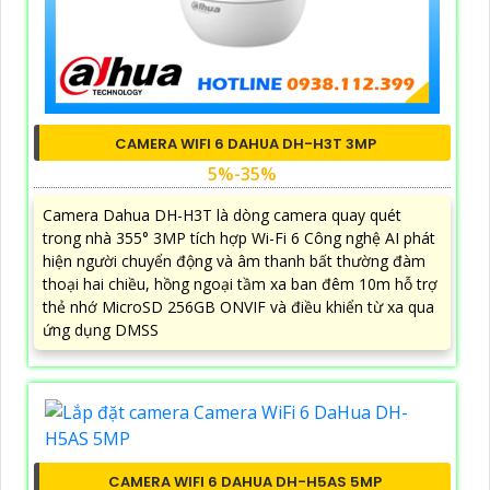
CAMERA WIFI 6 DAHUA DH-H3T 3MP
5%-35%
Camera Dahua DH-H3T là dòng camera quay quét
trong nhà 355° 3MP tích hợp Wi-Fi 6 Công nghệ AI phát
hiện người chuyển động và âm thanh bất thường đàm
thoại hai chiều, hồng ngoại tầm xa ban đêm 10m hỗ trợ
thẻ nhớ MicroSD 256GB ONVIF và điều khiển từ xa qua
ứng dụng DMSS
CAMERA WIFI 6 DAHUA DH-H5AS 5MP