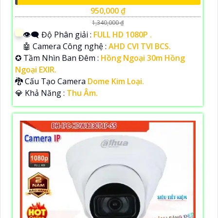
950,000 ₫
1,340,000 ₫
👁️‍🗨 Độ Phân giải :
FULL HD 1080P .
🤖️ Camera Công nghệ :
AHD CVI TVI BCS.
✪ Tầm Nhìn Ban Đêm :
Hồng Ngoại 30m Hồng
Ngoại EXIR.
🐉️ Cấu Tạo Camera
Dome Kim Loại.
️💎 Khả Năng :
Thu Âm.