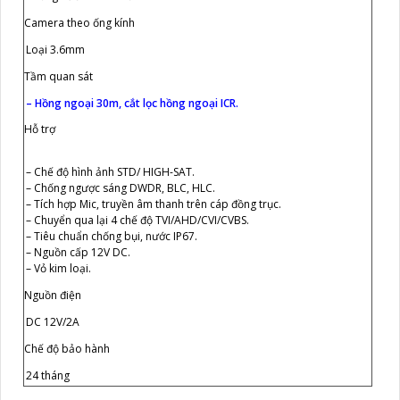
Camera theo ống kính
Loại 3.6mm
Tầm quan sát
– Hồng ngoại 30m, cắt lọc hồng ngoại ICR.
Hỗ trợ
– Chế độ hình ảnh STD/ HIGH-SAT.
– Chống ngược sáng DWDR, BLC, HLC.
– Tích hợp Mic, truyền âm thanh trên cáp đồng trục.
– Chuyển qua lại 4 chế độ TVI/AHD/CVI/CVBS.
– Tiêu chuẩn chống bụi, nước IP67.
– Nguồn cấp 12V DC.
– Vỏ kim loại.
Nguồn điện
DC 12V/2A
Chế độ bảo hành
24 tháng