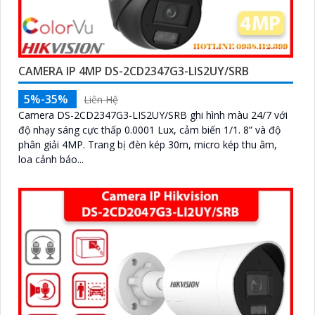
CAMERA IP 4MP DS-2CD2347G3-LIS2UY/SRB
5%-35%
Liên Hệ
Camera DS-2CD2347G3-LIS2UY/SRB ghi hình màu 24/7 với
độ nhạy sáng cực thấp 0.0001 Lux, cảm biến 1/1. 8” và độ
phân giải 4MP. Trang bị đèn kép 30m, micro kép thu âm,
loa cảnh báo...