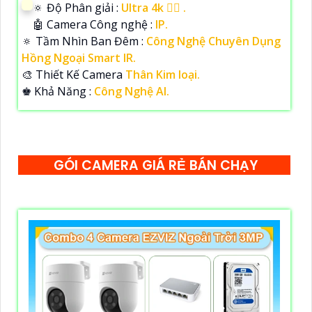
🔅 Độ Phân giải :
Ultra 4k 👍🏾 .
🤖️ Camera Công nghệ :
IP.
🔅 Tầm Nhìn Ban Đêm :
Công Nghệ Chuyên Dụng
Hồng Ngoại Smart IR.
🎨 Thiết Kế Camera
Thân Kim loại.
️♚ Khả Năng :
Công Nghệ AI.
GÓI CAMERA GIÁ RẺ BÁN CHẠY