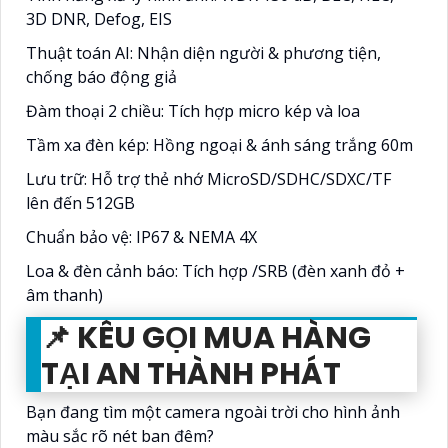
3D DNR, Defog, EIS
Thuật toán AI: Nhận diện người & phương tiện,
chống báo động giả
Đàm thoại 2 chiều: Tích hợp micro kép và loa
Tầm xa đèn kép: Hồng ngoại & ánh sáng trắng 60m
Lưu trữ: Hỗ trợ thẻ nhớ MicroSD/SDHC/SDXC/TF
lên đến 512GB
Chuẩn bảo vệ: IP67 & NEMA 4X
Loa & đèn cảnh báo: Tích hợp /SRB (đèn xanh đỏ +
âm thanh)
📌 KÊU GỌI MUA HÀNG
TẠI AN THÀNH PHÁT
Bạn đang tìm một camera ngoài trời cho hình ảnh
màu sắc rõ nét ban đêm?