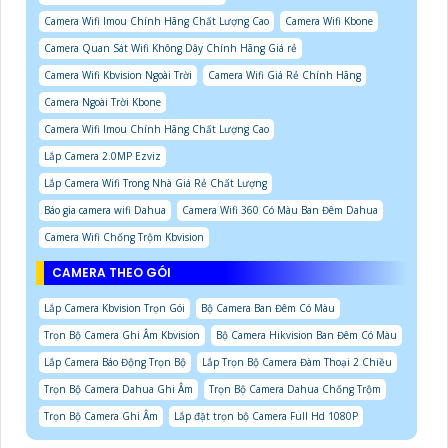
Camera Wifi Imou Chính Hãng Chất Lượng Cao
Camera Wifi Kbone
Camera Quan Sát Wifi Không Dây Chính Hãng Giá rẻ
Camera Wifi Kbvision Ngoài Trời
Camera Wifi Giá Rẻ Chính Hãng
Camera Ngoài Trời Kbone
Camera Wifi Imou Chính Hãng Chất Lượng Cao
Lắp Camera 2.0MP Ezviz
Lắp Camera Wifi Trong Nhà Giá Rẻ Chất Lượng
Báo gia camera wifi Dahua
Camera Wifi 360 Có Màu Ban Đêm Dahua
Camera Wifi Chống Trộm Kbvision
CAMERA THEO GÓI
Lắp Camera Kbvision Trọn Gói
Bộ Camera Ban Đêm Có Màu
Trọn Bộ Camera Ghi Âm Kbvision
Bộ Camera Hikvision Ban Đêm Có Màu
Lắp Camera Báo Động Trọn Bộ
Lắp Trọn Bộ Camera Đàm Thoại 2 Chiều
Trọn Bộ Camera Dahua Ghi Âm
Trọn Bộ Camera Dahua Chống Trộm
Trọn Bộ Camera Ghi Âm
Lắp đặt trọn bộ Camera Full Hd 1080P