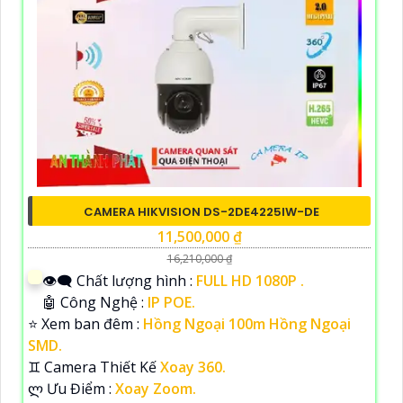
CAMERA HIKVISION DS-2DE4225IW-DE
11,500,000 ₫
16,210,000 ₫
👁️‍🗨 Chất lượng hình :
FULL HD 1080P .
🤖️ Công Nghệ :
IP POE.
⭐ Xem ban đêm :
Hồng Ngoại 100m Hồng Ngoại
SMD.
♊ Camera Thiết Kế
Xoay 360.
️ლ Ưu Điểm :
Xoay Zoom.