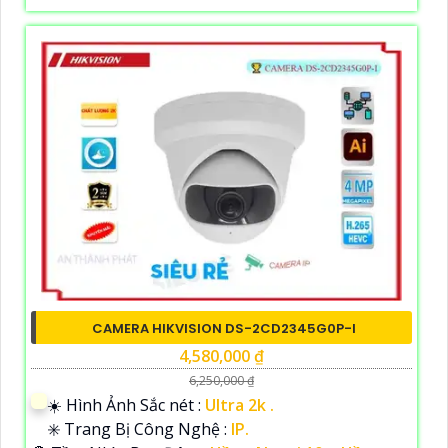
CAMERA HIKVISION DS-2CD2345G0P-I
4,580,000 ₫
6,250,000 ₫
☀️ Hình Ảnh Sắc nét :
Ultra 2k .
✳️ Trang Bị Công Nghệ :
IP.