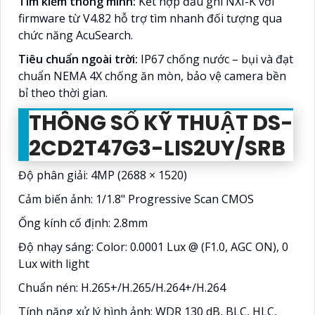
Tìm kiếm thông minh:
Kết hợp đầu ghi NXI-K với
firmware từ V4.82 hỗ trợ tìm nhanh đối tượng qua
chức năng AcuSearch.
Tiêu chuẩn ngoài trời:
IP67 chống nước – bụi và đạt
chuẩn NEMA 4X chống ăn mòn, bảo vệ camera bền
bỉ theo thời gian.
THÔNG SỐ KỸ THUẬT DS-
2CD2T47G3-LIS2UY/SRB
Độ phân giải: 4MP (2688 × 1520)
Cảm biến ảnh: 1/1.8" Progressive Scan CMOS
Ống kính cố định: 2.8mm
Độ nhạy sáng: Color: 0.0001 Lux @ (F1.0, AGC ON), 0
Lux with light
Chuẩn nén: H.265+/H.265/H.264+/H.264
Tính năng xử lý hình ảnh: WDR 130 dB, BLC, HLC,