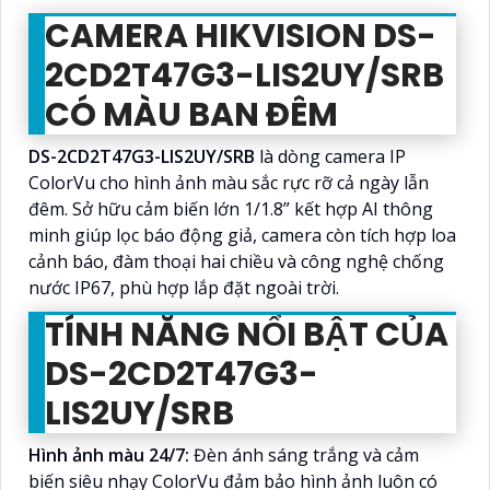
CAMERA HIKVISION DS-
2CD2T47G3-LIS2UY/SRB
CÓ MÀU BAN ĐÊM
DS-2CD2T47G3-LIS2UY/SRB
là dòng camera IP
ColorVu cho hình ảnh màu sắc rực rỡ cả ngày lẫn
đêm. Sở hữu cảm biến lớn 1/1.8” kết hợp AI thông
minh giúp lọc báo động giả, camera còn tích hợp loa
cảnh báo, đàm thoại hai chiều và công nghệ chống
nước IP67, phù hợp lắp đặt ngoài trời.
TÍNH NĂNG NỔI BẬT CỦA
DS-2CD2T47G3-
LIS2UY/SRB
Hình ảnh màu 24/7:
Đèn ánh sáng trắng và cảm
biến siêu nhạy ColorVu đảm bảo hình ảnh luôn có