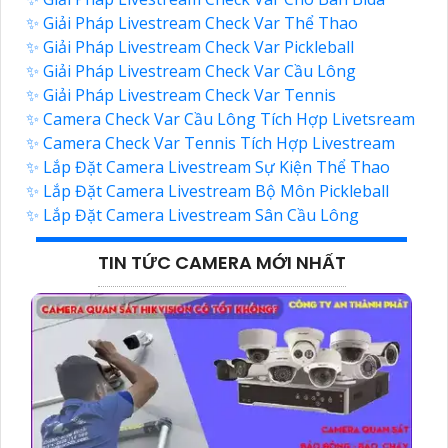
✨ Giải Pháp Livestream Check Var Thể Thao
✨ Giải Pháp Livestream Check Var Pickleball
✨ Giải Pháp Livestream Check Var Cầu Lông
✨ Giải Pháp Livestream Check Var Tennis
✨ Camera Check Var Cầu Lông Tích Hợp Livetsream
✨ Camera Check Var Tennis Tích Hợp Livestream
✨ Lắp Đặt Camera Livestream Sự Kiện Thể Thao
✨ Lắp Đặt Camera Livestream Bộ Môn Pickleball
✨ Lắp Đặt Camera Livestream Sân Cầu Lông
TIN TỨC CAMERA MỚI NHẤT