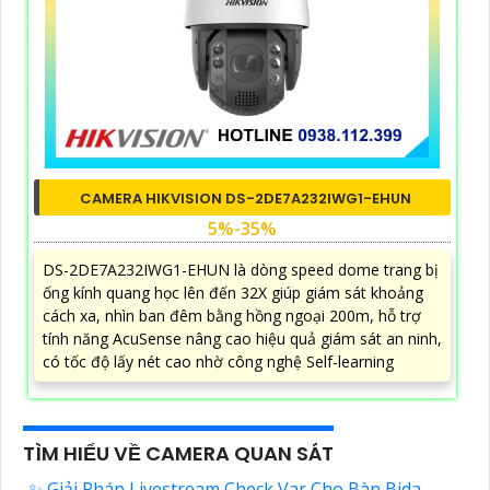
CAMERA HIKVISION DS-2DE7A232IWG1-EHUN
5%-35%
DS-2DE7A232IWG1-EHUN là dòng speed dome trang bị
ống kính quang học lên đến 32X giúp giám sát khoảng
cách xa, nhìn ban đêm bằng hồng ngoại 200m, hỗ trợ
tính năng AcuSense nâng cao hiệu quả giám sát an ninh,
có tốc độ lấy nét cao nhờ công nghệ Self-learning
TÌM HIỂU VỀ CAMERA QUAN SÁT
✨ Giải Pháp Livestream Check Var Cho Bàn Bida