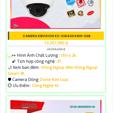
CAMERA KBVISION KX-DAI4004MN-EAB
13,367,900 ₫
20,566,000 ₫
️👀 Hình Ành Chất Lượng :
Ultra 2k .
🌠 Tích hợp công nghệ :
IP.
🌙 Xem ban đêm :
Hồng Ngoại 40m Hồng Ngoại
Smart IR.
🛡 Camera Dòng
Dome Kim Loại.
️💮 Ưu Điểm :
Công Nghệ AI.