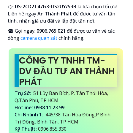
👉
DS-2CD2T47G3-LIS2UY/SRB
là lựa chọn tối ưu!
Liên hệ ngay
An Thành Phát
để được tư vấn tận
tình, nhận giá ưu đãi và lắp đặt tận nơi.
☎ Gọi ngay:
0906.765.021
để được tư vấn vè các
dòng
camera quan sát
chính hãng.
CÔNG TY TNHH TM-
DV ĐẦU TƯ AN THÀNH
PHÁT
Trụ Sở:
51 Lũy Bán Bích, P. Tân Thới Hòa,
Q.Tân Phú, TP.HCM
Hotline: 0938.11.23.99
Chi Nhánh 1:
445/38 Tân Hòa Đông,P Bình
Trị Đông, Bình Tân, TP HCM
Kỹ Thuật:
0906.855.330