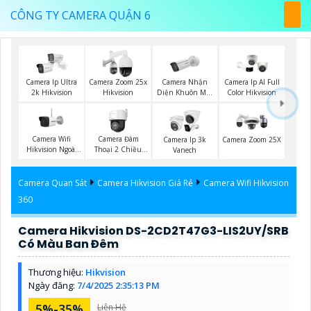
CÔNG TY CAMERA QUẬN 6
Camera Nhận
Camera Ip Ultra
Camera Zoom 25x
Camera Ip AI Full
Diện Khuôn Mặt
2k Hikvision
Hikvision
Color Hikvision
Hikvision
Camera Wifi
Camera Đàm
Camera Ip 3k
Camera Zoom 25X
Hikvision Ngoài
Thoại 2 Chiều
Vanech
Trời
Hikvision
Camera Quan Sát
Camera Hikvision Giá Rẻ
Camera Wifi Hikvision
360
Camera Hikvision DS-2CD2T47G3-LIS2UY/SRB
Có Màu Ban Đêm
Thương hiệu:
Hikvision
Ngày đăng:
7/4/2025 2:35:13 PM
5%-35%
Liên Hệ