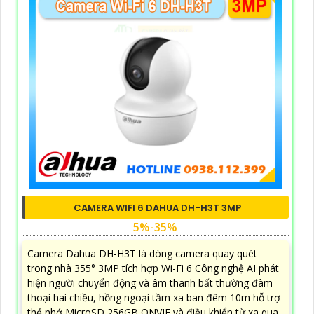
CAMERA WIFI 6 DAHUA DH-H3T 3MP
5%-35%
Camera Dahua DH-H3T là dòng camera quay quét
trong nhà 355° 3MP tích hợp Wi-Fi 6 Công nghệ AI phát
hiện người chuyển động và âm thanh bất thường đàm
thoại hai chiều, hồng ngoại tầm xa ban đêm 10m hỗ trợ
thẻ nhớ MicroSD 256GB ONVIF và điều khiển từ xa qua