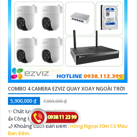
COMBO 4 CAMERA EZVIZ QUAY XOAY NGOÀI TRỜI
5,900,000 ₫
7,000,000 ₫
✨ Chất lượng hình :
2K Lite .
👍 Công Nghệ Sử Dụng :
IP Wifi.
🌙 Khoảng Cách Ban Đêm :
Hồng Ngoại 30m Có Màu
Ban Ðêm.