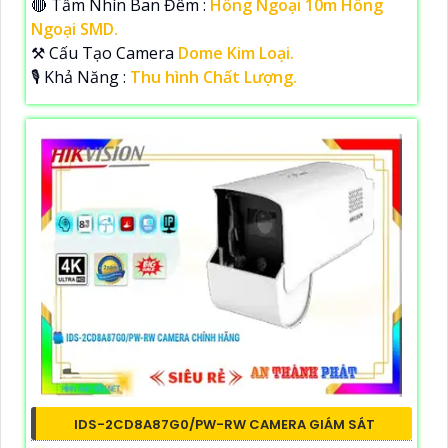
🔴 Tầm Nhìn Ban Đêm :
Hồng Ngoại 10m Hồng
Ngoại SMD.
⚒ Cấu Tạo Camera
Dome Kim Loại.
️🎙 Khả Năng :
Thu hình Chất Lượng.
IDS-2CD8A87G0/PW-RW CAMERA GIÁM SÁT