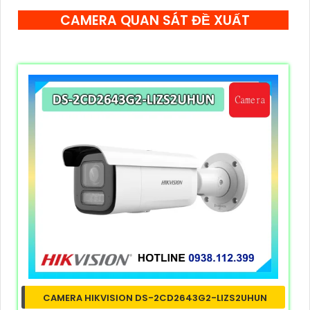
CAMERA QUAN SÁT ĐỀ XUẤT
CAMERA HIKVISION DS-2CD2643G2-LIZS2UHUN