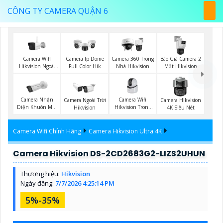
CÔNG TY CAMERA QUẬN 6
Camera Wifi
Báo Giá Camera 2
Camera Ip Dome
Camera 360 Trong
Hikvision Ngoài
Mắt Hikvision
Full Color Hik
Nhà Hikvision
Trời
Camera Nhận
Camera Wifi
Camera Ngoài Trời
Camera Hikvision
Diện Khuôn Mặt
Hikvision Trong
Hikvision
4K Siêu Nét
Hikvision
Nhà
Camera Wifi Chính Hãng
Camera Hikvision Ultra 4K
Camera Hikvision DS-2CD2683G2-LIZS2UHUN
Thương hiệu:
Hikvision
Ngày đăng:
7/7/2026 4:25:14 PM
5%-35%