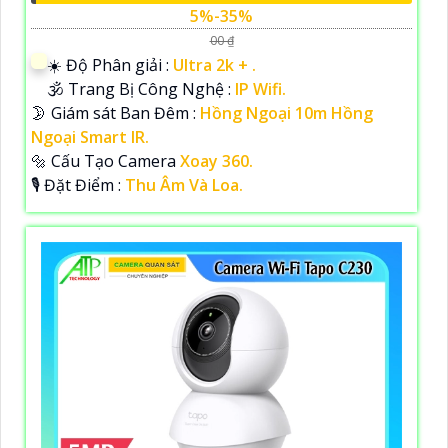
5%-35%
00 ₫
☀️ Độ Phân giải :
Ultra 2k + .
🕉️ Trang Bị Công Nghệ :
IP Wifi.
🌛 Giám sát Ban Đêm :
Hồng Ngoại 10m Hồng
Ngoại Smart IR.
🔩 Cấu Tạo Camera
Xoay 360.
️🎙 Đặt Điểm :
Thu Âm Và Loa.