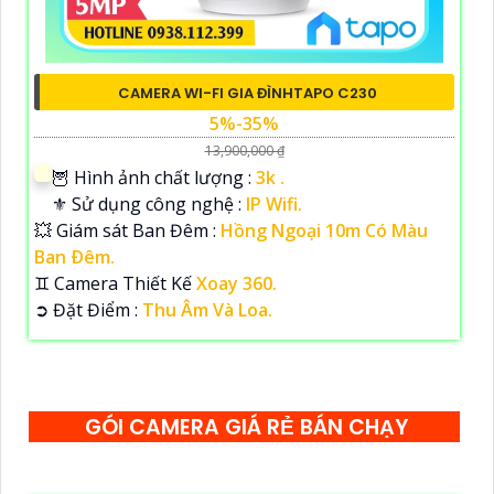
CAMERA WI-FI GIA ĐÌNHTAPO C230
5%-35%
13,900,000 ₫
🦉 Hình ảnh chất lượng :
3k .
⚜️ Sử dụng công nghệ :
IP Wifi.
💥 Giám sát Ban Đêm :
Hồng Ngoại 10m Có Màu
Ban Ðêm.
♊ Camera Thiết Kế
Xoay 360.
️➲ Đặt Điểm :
Thu Âm Và Loa.
GÓI CAMERA GIÁ RẺ BÁN CHẠY