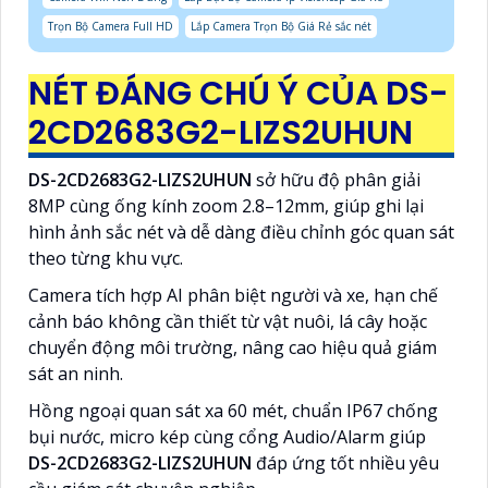
Trọn Bộ Camera Full HD
Lắp Camera Trọn Bộ Giá Rẻ sắc nét
NÉT ĐÁNG CHÚ Ý CỦA DS-
2CD2683G2-LIZS2UHUN
DS-2CD2683G2-LIZS2UHUN
sở hữu độ phân giải
8MP cùng ống kính zoom 2.8–12mm, giúp ghi lại
hình ảnh sắc nét và dễ dàng điều chỉnh góc quan sát
theo từng khu vực.
Camera tích hợp AI phân biệt người và xe, hạn chế
cảnh báo không cần thiết từ vật nuôi, lá cây hoặc
chuyển động môi trường, nâng cao hiệu quả giám
sát an ninh.
Hồng ngoại quan sát xa 60 mét, chuẩn IP67 chống
bụi nước, micro kép cùng cổng Audio/Alarm giúp
DS-2CD2683G2-LIZS2UHUN
đáp ứng tốt nhiều yêu