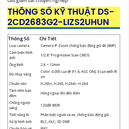
cầu giám sát chuyên nghiệp.
THÔNG SỐ KỸ THUẬT DS-
2CD2683G2-LIZS2UHUN
Thông Số
Chi Tiết
Loại camera
Camera IP Zoom chống báo động giả 4K (8MP)
Cảm biến hình
1/2.8" Progressive Scan CMOS
ảnh
Ống kính
2.8 ~ 12mm
Color: 0.005 Lux @ (F1.6, AGC ON), 0 Lux with IR
Độ nhạy sáng
on
Chuẩn nén
H.265+, H.265, H.264+, H.264
Tầm nhìn ban
Hồng ngoại lên đến 60m
đêm
Chống ngược
120dB WDR
sáng
Tính năng AI
Phân biệt người và xe, chống báo động giả
Xử lý hình ảnh
BLC, HLC, 3D DNR
Chuẩn bảo vệ
IP67