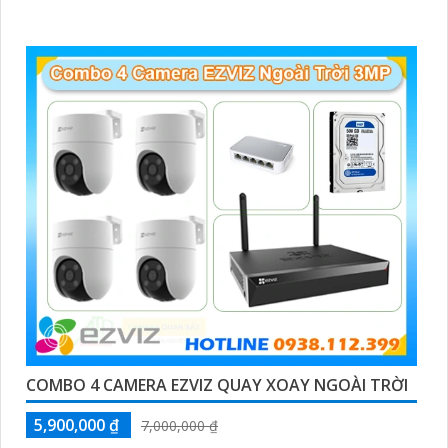
COMBO 4 CAMERA EZVIZ QUAY XOAY NGOÀI TRỜI
5,900,000 ₫
7,000,000 ₫