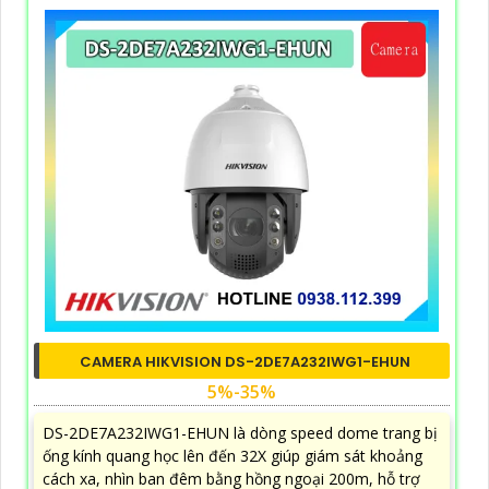
CAMERA HIKVISION DS-2DE7A232IWG1-EHUN
5%-35%
DS-2DE7A232IWG1-EHUN là dòng speed dome trang bị
ống kính quang học lên đến 32X giúp giám sát khoảng
cách xa, nhìn ban đêm bằng hồng ngoại 200m, hỗ trợ