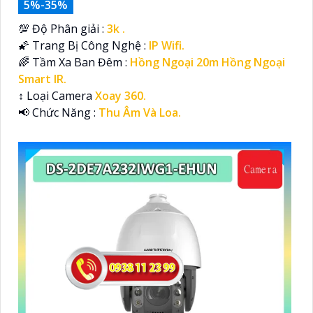
5%-35%
💯 Độ Phân giải :
3k .
🌠 Trang Bị Công Nghệ :
IP Wifi.
🌈 Tầm Xa Ban Đêm :
Hồng Ngoại 20m Hồng Ngoại
Smart IR.
↕️ Loại Camera
Xoay 360.
️📢 Chức Năng :
Thu Âm Và Loa.