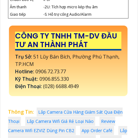
Âm thanh
-2U: Tích hợp micro kép thu âm
Giao tiếp
-S: Hỗ trợ cổng Audio/Alarm
CÔNG TY TNHH TM-DV ĐẦU
TƯ AN THÀNH PHÁT
Trụ Sở:
51 Lũy Bán Bích, Phường Phú Thạnh,
TP.HCM
Hotline:
0906.72.73.77
Kỹ Thuật:
0906.855.330
Điện Thoại:
(028) 6688.4949
Thông Tin:
Lắp Camera Cửa Hàng Giám Sát Qua Điện
Thoại
Lắp Camera Wifi Giá Rẻ Loại Nào
Review
Camera Wifi EZVIZ Dùng Pin CB2
App Order Café
Lắp