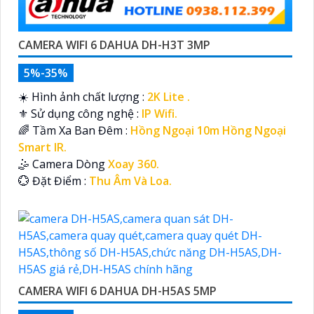
CAMERA WIFI 6 DAHUA DH-H3T 3MP
5%-35%
☀️ Hình ảnh chất lượng :
2K Lite .
⚜️ Sử dụng công nghệ :
IP Wifi.
🌈 Tầm Xa Ban Đêm :
Hồng Ngoại 10m Hồng Ngoại
Smart IR.
🤹 Camera Dòng
Xoay 360.
️💮 Đặt Điểm :
Thu Âm Và Loa.
CAMERA WIFI 6 DAHUA DH-H5AS 5MP