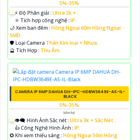
5%-35%
️⚡ Độ Phân giải :
Ultra 2k + .
⚛️ Tích hợp công nghệ :
IP.
🌙 Xem ban đêm :
Hồng Ngoại 60m Hồng Ngoại
SMD.
🛡 Loại Camera
Thân Kim loại + Nhựa.
️🔮 Tích Hợp :
Thu Âm.
CAMERA IP 6MP DAHUA DH-IPC-HDBW3649E-AS-IL-
BLACK
5%-35%
liên hệ
👁️‍🗨 Hình Ảnh Sắc nét :
Ultra 3k + Sắc Nét .
👍 Công Nghệ Hình Ảnh :
IP.
✪ Khi xem thiếu sáng :
Hồng Ngoại 50m Hồng