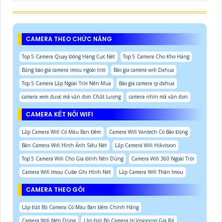
CAMERA THEO CHỨC NĂNG
Top 5 Camera Quay Đóng Hàng Cực Nét
Top 5 Camera Cho Kho Hàng
Bảng báo giá camera imou ngoài trời
Báo gia camera wifi Dahua
Top 5 Camera Lắp Ngoài Trời Nên Mua
Báo giá camera ip dahua
camera xem được mã vận đơn Chất Lượng
camera nhìn mã vận đơn
CAMERA KẾT NỐI WIFI
Lắp Camera Wifi Có Màu Ban Đêm
Camera Wifi Vantech Có Báo Động
Bán Camera Wifi Hình Ảnh Siêu Nét
Lắp Camera Wifi Hikvision
Top 5 Camera Wifi Cho Gia Đình Nên Dùng
Camera Wifi 360 Ngoài Trời
Camera Wifi Imou Cube Ghi Hình Nét
Lắp Camera Wifi Thân Imou
CAMERA THEO GÓI
Lắp Đặt Bộ Camera Có Màu Ban Đêm Chính Hãng
Camera Wifi Nên Dùng
Lắp Đặt Bộ Camera Ip Visioncop Giá Rẻ