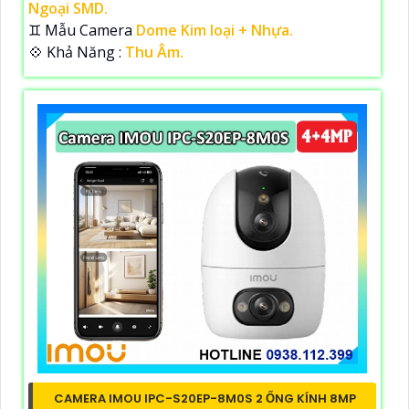
Ngoại SMD.
♊ Mẫu Camera
Dome Kim loại + Nhựa.
️💠 Khả Năng :
Thu Âm.
CAMERA IMOU IPC-S20EP-8M0S 2 ỐNG KÍNH 8MP