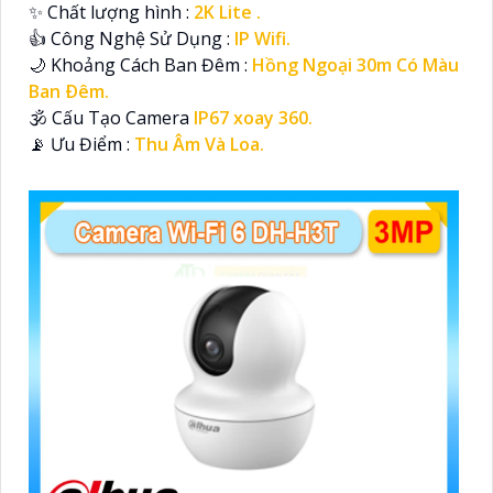
✨ Chất lượng hình :
2K Lite .
👍 Công Nghệ Sử Dụng :
IP Wifi.
🌙 Khoảng Cách Ban Đêm :
Hồng Ngoại 30m Có Màu
Ban Ðêm.
🕉️ Cấu Tạo Camera
IP67 xoay 360.
️📡 Ưu Điểm :
Thu Âm Và Loa.