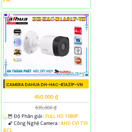
PIR.
CAMERA DAHUA DH-HAC-B1A21P-VN
450,000 ₫
635,000 ₫
🦉 Độ Phân giải :
FULL HD 1080P .
🌠 Công Nghệ Camera :
AHD CVI TVI
BCS.