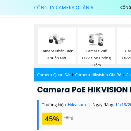
CÔNG TY CAMERA QUẬN 6
CÔNG
Ca
Camera Nhận Diện
Camera Wifi
Hikv
Khuôn Mặt
Hikvision Chống
T
Trộm
Camera Quan Sát
Camera Hikvision Giá Rẻ
Ca
Camera PoE HIKVISION
Thương hiệu:
Hikvision
Ngày đăng:
11/13/2
45%
00 ₫