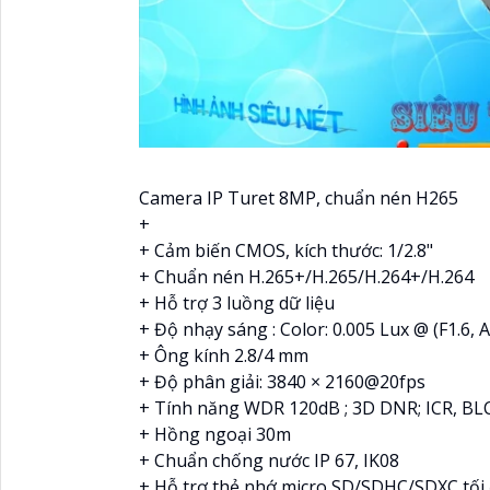
Camera IP Turet 8MP, chuẩn nén H265
+
+ Cảm biến CMOS, kích thước: 1/2.8"
+ Chuẩn nén H.265+/H.265/H.264+/H.264
+ Hỗ trợ 3 luồng dữ liệu
+ Độ nhạy sáng : Color: 0.005 Lux @ (F1.6, 
+ Ông kính 2.8/4 mm
+ Độ phân giải: 3840 × 2160@20fps
+ Tính năng WDR 120dB ; 3D DNR; ICR, BL
+ Hồng ngoại 30m
+ Chuẩn chống nước IP 67, IK08
+ Hỗ trợ thẻ nhớ micro SD/SDHC/SDXC tối