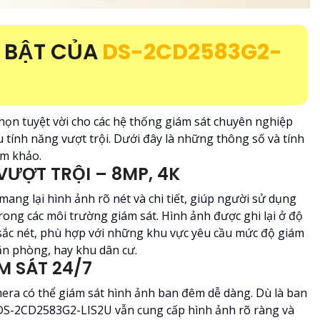
 BẬT CỦA
DS-2CD2583G2-
chọn tuyệt vời cho các hệ thống giám sát chuyên nghiệp
u tính năng vượt trội. Dưới đây là những thông số và tính
am khảo.
VƯỢT TRỘI – 8MP, 4K
ang lại hình ảnh rõ nét và chi tiết, giúp người sử dụng
rong các môi trường giám sát. Hình ảnh được ghi lại ở độ
 sắc nét, phù hợp với những khu vực yêu cầu mức độ giám
văn phòng, hay khu dân cư.
M SÁT 24/7
era có thể giám sát hình ảnh ban đêm dễ dàng. Dù là ban
DS-2CD2583G2-LIS2U vẫn cung cấp hình ảnh rõ ràng và