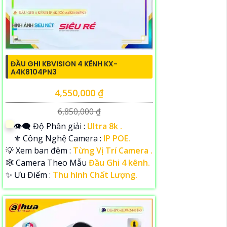
ĐẦU GHI KBVISION 4 KÊNH KX-
A4K8104PN3
4,550,000 ₫
6,850,000 ₫
👁️‍🗨 Độ Phân giải :
Ultra 8k .
⚜️ Công Nghệ Camera :
IP POE.
💡 Xem ban đêm :
Từng Vị Trí Camera .
🕸️ Camera Theo Mẫu
Đầu Ghi 4 kênh.
️✨ Ưu Điểm :
Thu hình Chất Lượng.