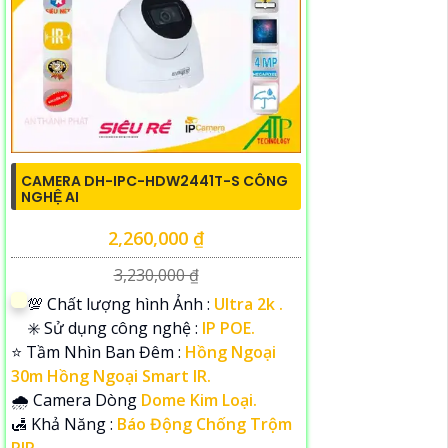
CAMERA DH-IPC-HDW2441T-S CÔNG
NGHỆ AI
2,260,000 ₫
3,230,000 ₫
💯 Chất lượng hình Ảnh :
Ultra 2k .
✳️ Sử dụng công nghệ :
IP POE.
⭐ Tầm Nhìn Ban Đêm :
Hồng Ngoại
30m Hồng Ngoại Smart IR.
🌧️ Camera Dòng
Dome Kim Loại.
️🛃 Khả Năng :
Báo Động Chống Trộm