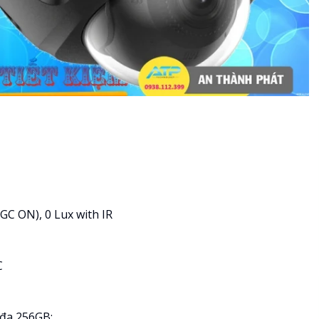
AGC ON), 0 Lux with IR
C
 đa 256GB;