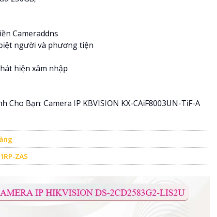
 miền Cameraddns
biệt người và phương tiện
phát hiện xâm nhập
h Cho Bạn: Camera IP KBVISION KX-CAiF8003UN-TiF-A
Hàng
41RP-ZAS