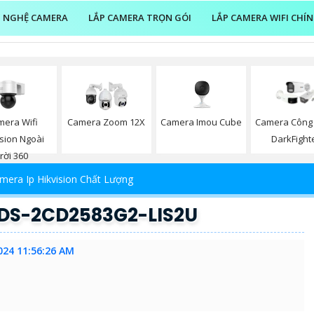
 NGHỆ CAMERA
LẮP CAMERA TRỌN GÓI
LẮP CAMERA WIFI CHÍ
mera Wifi
Camera Imou Cube
Camera Zoom 12X
Camera Công
ision Ngoài
DarkFight
rời 360
mera Ip Hikvision Chất Lượng
 DS-2CD2583G2-LIS2U
024 11:56:26 AM