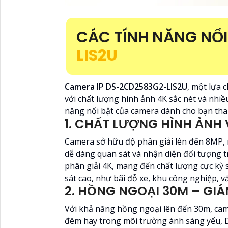
CÁC TÍNH NĂNG NỔI
LIS2U
Camera IP DS-2CD2583G2-LIS2U
, một lựa 
với chất lượng hình ảnh 4K sắc nét và nhiề
năng nổi bật của camera dành cho bạn th
1. CHẤT LƯỢNG HÌNH ẢNH 
Camera sở hữu độ phân giải lên đến 8MP, m
dễ dàng quan sát và nhận diện đối tượng t
phân giải 4K, mang đến chất lượng cực kỳ
sát cao, như bãi đỗ xe, khu công nghiệp, 
2. HỒNG NGOẠI 30M – GIÁ
Với khả năng hồng ngoại lên đến 30m, cam
đêm hay trong môi trường ánh sáng yếu, 