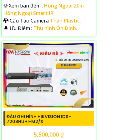
❂ Xem ban đêm :
Hồng Ngoại 20m
Hồng Ngoại Smart IR.
🐉️ Cấu Tạo Camera
Thân Plastic.
️🔔 Ưu Điểm :
Thu hình Ổn Định.
ĐẦU GHI HÌNH HIKVISION IDS-
7208HUHI-M2/S
5,500,000 ₫