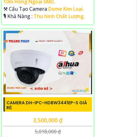
10m Hồng Ngoại SMD.
⚒ Cấu Tạo Camera
Dome Kim Loại.
️🎙 Khả Năng :
Thu hình Chất Lượng.
CAMERA DH-IPC-HDBW3441EP-S GIÁ
RẺ
3,500,000 ₫
5,018,000 ₫