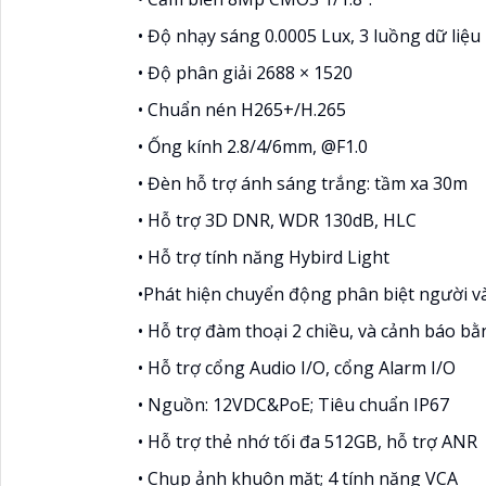
• Độ nhạy sáng 0.0005 Lux, 3 luồng dữ liệu
• Độ phân giải 2688 × 1520
• Chuẩn nén H265+/H.265
• Ống kính 2.8/4/6mm, @F1.0
• Đèn hỗ trợ ánh sáng trắng: tầm xa 30m
• Hỗ trợ 3D DNR, WDR 130dB, HLC
• Hỗ trợ tính năng Hybird Light
•Phát hiện chuyển động phân biệt người v
• Hỗ trợ đàm thoại 2 chiều, và cảnh báo bằ
• Hỗ trợ cổng Audio I/O, cổng Alarm I/O
• Nguồn: 12VDC&PoE; Tiêu chuẩn IP67
• Hỗ trợ thẻ nhớ tối đa 512GB, hỗ trợ ANR
• Chụp ảnh khuôn mặt; 4 tính năng VCA