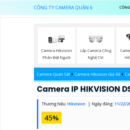
CÔNG TY CAMERA QUẬN 6
CÔNG
Lắp Camera Công
Camera Hikvision
Came
Nghệ CVI
Phân Biệt Người
Hồ
Camera Quan Sát
Camera Hikvision Giá Rẻ
Ca
Camera IP HIKVISION D
Thương hiệu:
Hikvision
Ngày đăng:
11/22/2
45%