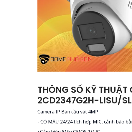
THÔNG SỐ KỸ THUẬT 
2CD2347G2H-LISU/S
Camera IP Bán cầu vát 4MP
- CÓ MÀU 24/24 tích hợp MIC, cảnh báo b
• Cảm biến 8Mp CMOS 1/1.8".