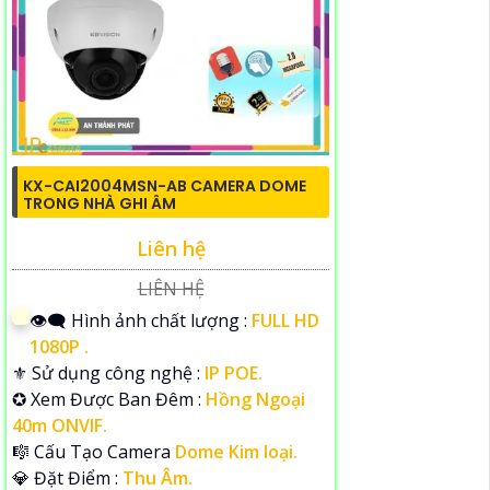
KX-CAI2004MSN-AB CAMERA DOME
TRONG NHÀ GHI ÂM
Liên hệ
LIÊN HỆ
👁️‍🗨 Hình ảnh chất lượng :
FULL HD
1080P .
⚜️ Sử dụng công nghệ :
IP POE.
✪ Xem Được Ban Đêm :
Hồng Ngoại
40m ONVIF.
🎼️ Cấu Tạo Camera
Dome Kim loại.
️💎 Đặt Điểm :
Thu Âm.