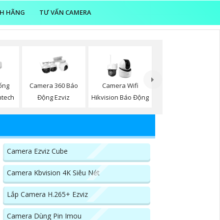
NH HÃNG
TƯ VẤN CAMERA
ống
Camera 360 Báo
Camera Wifi
ntech
Động Ezviz
Hikvision Báo Động
Camera Ezviz Cube
Camera Kbvision 4K Siêu Nét
Lắp Camera H.265+ Ezviz
Camera Dùng Pin Imou