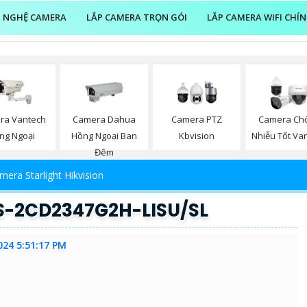
 NGHỆ CAMERA
LẮP CAMERA TRỌN GÓI
LẮP CAMERA WIFI CHÍ
ra Vantech
Camera Dahua
Camera PTZ
Camera Ch
ng Ngoại
Hồng Ngoại Ban
Kbvision
Nhiễu Tốt Va
Đêm
mera Starlight Hikvision
S-2CD2347G2H-LISU/SL
024 5:51:17 PM