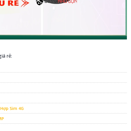
á rẻ:
 Hợp Sim 4G
MP