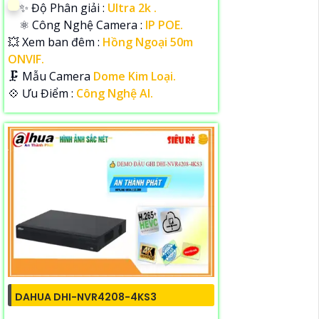
✨ Độ Phân giải :
Ultra 2k .
⚛️ Công Nghệ Camera :
IP POE.
💥 Xem ban đêm :
Hồng Ngoại 50m
ONVIF.
🗜️ Mẫu Camera
Dome Kim Loại.
️💠 Ưu Điểm :
Công Nghệ AI.
DAHUA DHI-NVR4208-4KS3