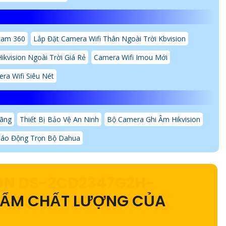
cam 360
Lắp Đặt Camera Wifi Thân Ngoài Trời Kbvision
ikvision Ngoài Trời Giá Rẻ
Camera Wifi Imou Mới
ra Wifi Siêu Nét
Hãng
Thiết Bị Bảo Vệ An Ninh
Bộ Camera Ghi Âm Hikvision
áo Động Trọn Bộ Dahua
ION
DS-2CD2347G2H-
HẨM CHẤT LƯỢNG CỦA