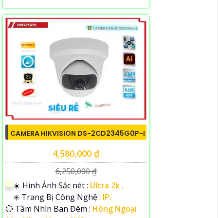
CAMERA HIKVISION DS-2CD2345G0P-I
4,580,000 ₫
6,250,000 ₫
☀️ Hình Ảnh Sắc nét :
Ultra 2k .
✳️ Trang Bị Công Nghệ :
IP.
🔴 Tầm Nhìn Ban Đêm :
Hồng Ngoại